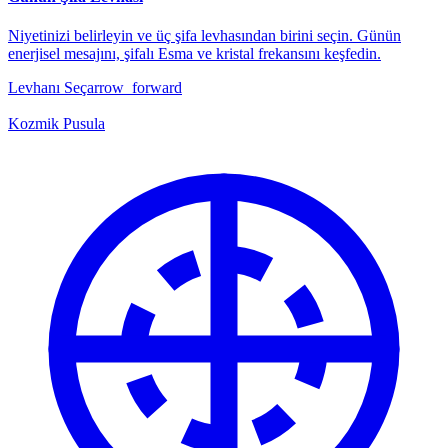
Niyetinizi belirleyin ve üç şifa levhasından birini seçin. Günün
enerjisel mesajını, şifalı Esma ve kristal frekansını keşfedin.
Levhanı Seç
arrow_forward
Kozmik Pusula