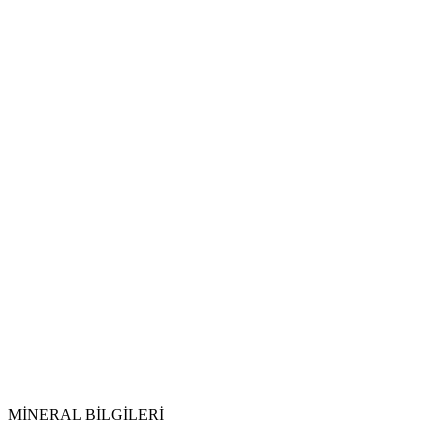
Tütsüleme:
Selenit ile Temizlik:
Apatit
Topraklama:
Ay Işığı:
MİNERAL BİLGİLERİ