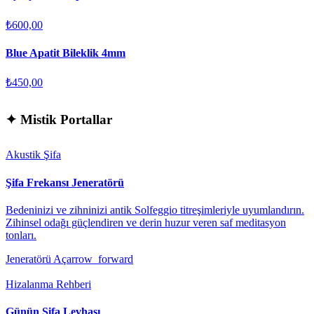
₺600,00
Blue Apatit Bileklik 4mm
₺450,00
✦
Mistik Portallar
Akustik Şifa
Şifa Frekansı Jeneratörü
Bedeninizi ve zihninizi antik Solfeggio titreşimleriyle uyumlandırın.
Zihinsel odağı güçlendiren ve derin huzur veren saf meditasyon
tonları.
Jeneratörü Aç
arrow_forward
Hizalanma Rehberi
Günün Şifa Levhası