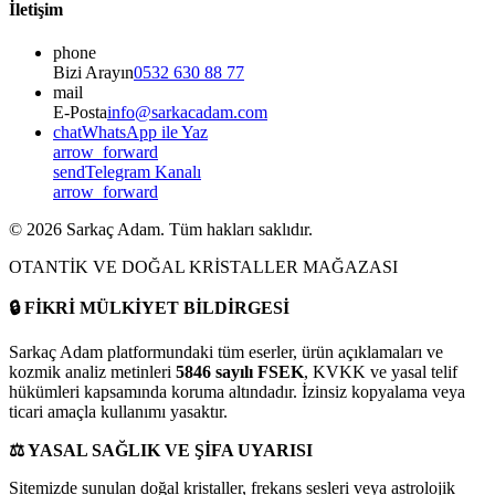
İletişim
phone
Bizi Arayın
0532 630 88 77
mail
E-Posta
info@sarkacadam.com
chat
WhatsApp ile Yaz
arrow_forward
send
Telegram Kanalı
arrow_forward
©
2026
Sarkaç Adam. Tüm hakları saklıdır.
OTANTİK VE DOĞAL KRİSTALLER MAĞAZASI
🔒
FİKRİ MÜLKİYET BİLDİRGESİ
Sarkaç Adam platformundaki tüm eserler, ürün açıklamaları ve
kozmik analiz metinleri
5846 sayılı FSEK
, KVKK ve yasal telif
hükümleri kapsamında koruma altındadır. İzinsiz kopyalama veya
ticari amaçla kullanımı yasaktır.
⚖️
YASAL SAĞLIK VE ŞİFA UYARISI
Sitemizde sunulan doğal kristaller, frekans sesleri veya astrolojik