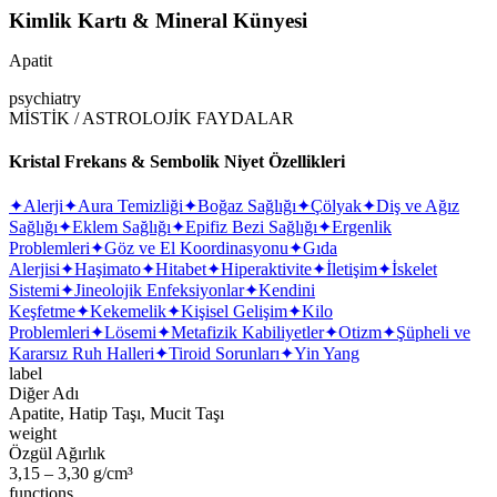
Kimlik Kartı & Mineral Künyesi
Apatit
psychiatry
MİSTİK / ASTROLOJİK FAYDALAR
Kristal Frekans & Sembolik Niyet Özellikleri
✦
Alerji
✦
Aura Temizliği
✦
Boğaz Sağlığı
✦
Çölyak
✦
Diş ve Ağız
Sağlığı
✦
Eklem Sağlığı
✦
Epifiz Bezi Sağlığı
✦
Ergenlik
Problemleri
✦
Göz ve El Koordinasyonu
✦
Gıda
Alerjisi
✦
Haşimato
✦
Hitabet
✦
Hiperaktivite
✦
İletişim
✦
İskelet
Sistemi
✦
Jineolojik Enfeksiyonlar
✦
Kendini
Keşfetme
✦
Kekemelik
✦
Kişisel Gelişim
✦
Kilo
Problemleri
✦
Lösemi
✦
Metafizik Kabiliyetler
✦
Otizm
✦
Şüpheli ve
Kararsız Ruh Halleri
✦
Tiroid Sorunları
✦
Yin Yang
label
Diğer Adı
Apatite, Hatip Taşı, Mucit Taşı
weight
Özgül Ağırlık
3,15 – 3,30 g/cm³
functions