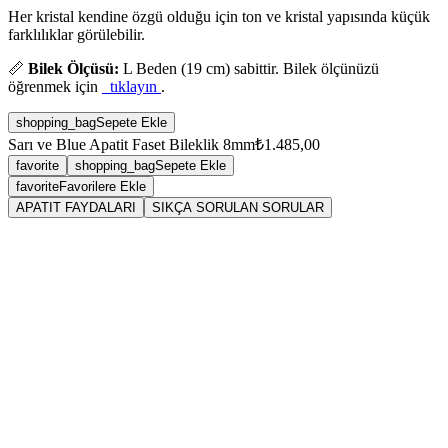
Her kristal kendine özgü olduğu için ton ve kristal yapısında küçük
farklılıklar görülebilir.
📏
Bilek Ölçüsü:
L Beden (19 cm) sabittir. Bilek ölçünüzü
öğrenmek için
tıklayın
.
shopping_bag
Sepete Ekle
Sarı ve Blue Apatit Faset Bileklik 8mm
₺1.485,00
favorite
shopping_bag
Sepete Ekle
favorite
Favorilere Ekle
APATIT FAYDALARI
SIKÇA SORULAN SORULAR