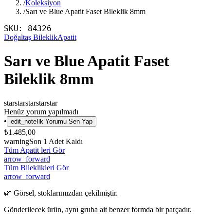
/
Koleksiyon
/
Sarı ve Blue Apatit Faset Bileklik 8mm
SKU:
84326
Doğaltaş Bileklik
Apatit
Sarı ve Blue Apatit Faset
Bileklik 8mm
star
star
star
star
star
Henüz yorum yapılmadı
•
edit_note
İlk Yorumu Sen Yap
₺1.485,00
warning
Son
1
Adet Kaldı
Tüm Apatit leri Gör
arrow_forward
Tüm Bileklikleri Gör
arrow_forward
🌿 Görsel, stoklarımızdan çekilmiştir.
Gönderilecek ürün, aynı gruba ait benzer formda bir parçadır.