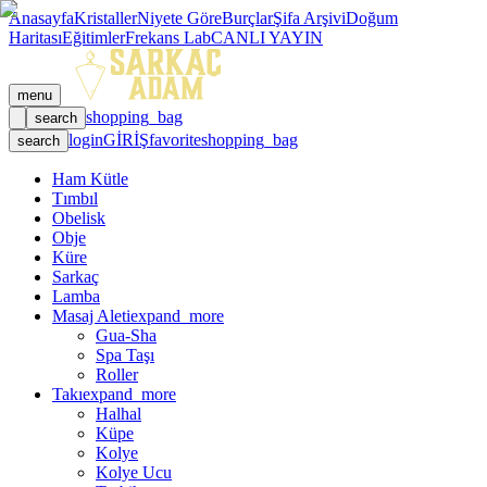
Anasayfa
Kristaller
Niyete Göre
Burçlar
Şifa Arşivi
Doğum
Haritası
Eğitimler
Frekans Lab
CANLI YAYIN
menu
shopping_bag
search
login
GİRİŞ
favorite
shopping_bag
search
Ham Kütle
Tımbıl
Obelisk
Obje
Küre
Sarkaç
Lamba
Masaj Aleti
expand_more
Gua-Sha
Spa Taşı
Roller
Takı
expand_more
Halhal
Küpe
Kolye
Kolye Ucu