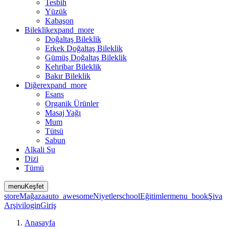
Tesbih
Yüzük
Kabaşon
Bileklik
expand_more
Doğaltaş Bileklik
Erkek Doğaltaş Bileklik
Gümüş Doğaltaş Bileklik
Kehribar Bileklik
Bakır Bileklik
Diğer
expand_more
Esans
Organik Ürünler
Masaj Yağı
Mum
Tütsü
Sabun
Alkali Su
Dizi
Tümü
menu
Keşfet
store
Mağaza
auto_awesome
Niyetler
school
Eğitimler
menu_book
Şiva
Arşivi
login
Giriş
Anasayfa