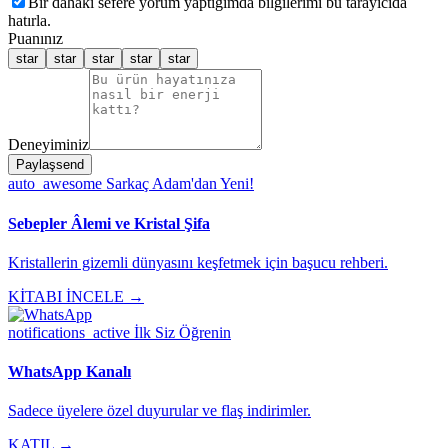
Bir dahaki sefere yorum yaptığımda bilgilerimi bu tarayıcıda
hatırla.
Puanınız
star
star
star
star
star
Deneyiminiz
Paylaş
send
auto_awesome
Sarkaç Adam'dan Yeni!
Sebepler Âlemi ve Kristal Şifa
Kristallerin gizemli dünyasını keşfetmek için başucu rehberi.
KİTABI İNCELE →
notifications_active
İlk Siz Öğrenin
WhatsApp Kanalı
Sadece üyelere özel duyurular ve flaş indirimler.
KATIL →