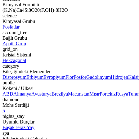
Kimyasal Formülü
(K,Na)Ca4Si8O20(F,OH)·8H2O
science
Kimyasal Grubu
Fosfatlar
account_tree
Bağlı Grubu
Apatit Grup
grid_on
Kristal Sistemi
Hekzagonal
category
Bileşiğindeki Elementler
Disprosyum
Erbiyum
Evropiyum
Flor
Fosfor
Gadolinyum
Hidrojen
Kals
public
Kökeni / Ülkesi
ABD
Almanya
Avusturya
Brezilya
Macaristan
Mısır
Portekiz
Rusya
Tunu
diamond
Mohs Sertliği
5
nights_stay
Uyumlu Burçlar
Başak
Terazi
Yay
spa
Etkileşimdeki Çakralar