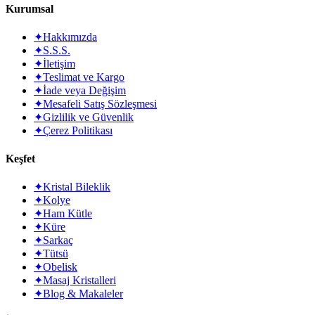
Kurumsal
✦
Hakkımızda
✦
S.S.S.
✦
İletişim
✦
Teslimat ve Kargo
✦
İade veya Değişim
✦
Mesafeli Satış Sözleşmesi
✦
Gizlilik ve Güvenlik
✦
Çerez Politikası
Keşfet
✦
Kristal Bileklik
✦
Kolye
✦
Ham Kütle
✦
Küre
✦
Sarkaç
✦
Tütsü
✦
Obelisk
✦
Masaj Kristalleri
✦
Blog & Makaleler