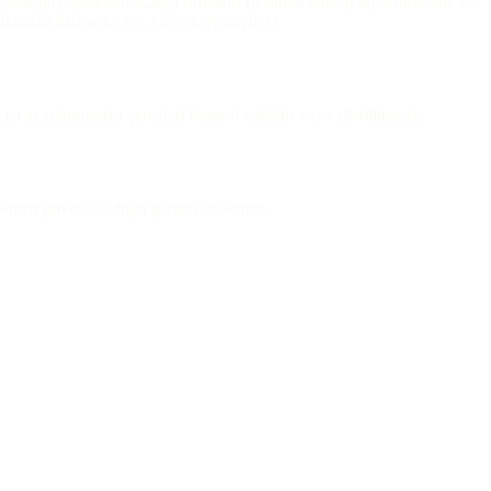
kadar paylaşılabilir: Kargo firmaları (teslimat amacıyla), Muhasebe ve
lanılan hizmetler (ör. Google Analytics).
ı ayarlarınızdan çerezleri kontrol edebilir veya silebilirsiniz.
tamamen güvenli olduğu garanti edilemez.