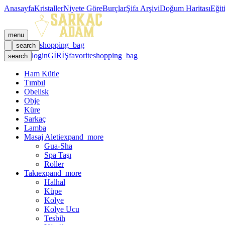
Anasayfa
Kristaller
Niyete Göre
Burçlar
Şifa Arşivi
Doğum Haritası
Eğit
menu
shopping_bag
search
login
GİRİŞ
favorite
shopping_bag
search
Ham Kütle
Tımbıl
Obelisk
Obje
Küre
Sarkaç
Lamba
Masaj Aleti
expand_more
Gua-Sha
Spa Taşı
Roller
Takı
expand_more
Halhal
Küpe
Kolye
Kolye Ucu
Tesbih