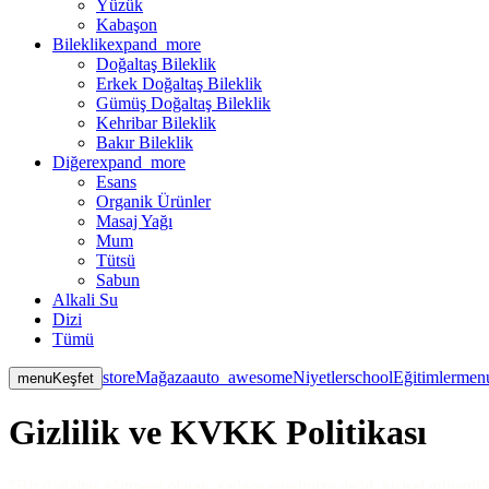
Yüzük
Kabaşon
Bileklik
expand_more
Doğaltaş Bileklik
Erkek Doğaltaş Bileklik
Gümüş Doğaltaş Bileklik
Kehribar Bileklik
Bakır Bileklik
Diğer
expand_more
Esans
Organik Ürünler
Masaj Yağı
Mum
Tütsü
Sabun
Alkali Su
Dizi
Tümü
store
Mağaza
auto_awesome
Niyetler
school
Eğitimler
men
menu
Keşfet
Gizlilik ve KVKK Politikası
"Bir doğaltaş eğitmeni olarak, sadece enerjinize değil, kişisel güvenl