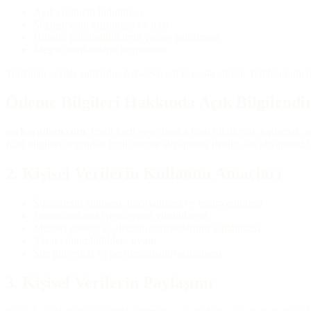
Açık rızanızın bulunması
Sözleşmenin kurulması ve ifası
Hukuki yükümlülüklerin yerine getirilmesi
Meşru menfaatlerin korunması
Toplanan veriler şunlardır: Ad – Soyad, E-posta adresi, Telefon numarası
Ödeme Bilgileri Hakkında Açık Bilgilend
sarkacadam.com
, kredi kartı veya banka kartı bilgilerini; toplamaz
Kart bilgileri doğrudan ilgili ödeme altyapısına iletilir; site altyapı
2. Kişisel Verilerin Kullanım Amaçları
Siparişlerin alınması, hazırlanması ve teslim edilmesi
Faturalandırma işlemlerinin yürütülmesi
Müşteri desteği ve iletişim faaliyetlerinin sağlanması
Yasal yükümlülüklere uyum
Site güvenliği ve performansının artırılması
3. Kişisel Verilerin Paylaşımı