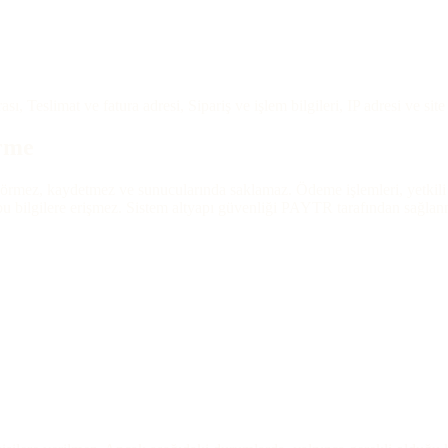
, Teslimat ve fatura adresi, Sipariş ve işlem bilgileri, IP adresi ve site 
irme
, görmez, kaydetmez ve sunucularında saklamaz. Ödeme işlemleri, yetkili
mız bu bilgilere erişmez. Sistem altyapı güvenliği PAYTR tarafından sağlan