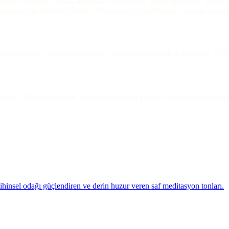
kişilere verilmez. Ancak aşağıdaki durumlarda, yalnızca gerekli olduğu 
 (kanuni yükümlülük hâlinde), Site analizi ve performans ölçümü için kul
lmaktadır. Çerezler, tarayıcınıza yerleştirilen küçük dosyalardır. Tarayıc
maktadır. Bununla birlikte, internet ortamında yapılan veri aktarımının 
Zihinsel odağı güçlendiren ve derin huzur veren saf meditasyon tonları.