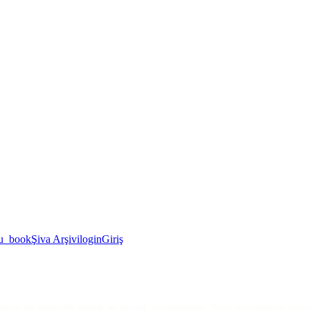
u_book
Şiva Arşivi
login
Giriş
iğinize de rehberlik etmek en büyük önceliğimdir. Tüm süreçlerimiz yasa