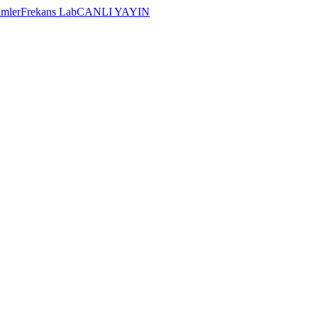
imler
Frekans Lab
CANLI YAYIN