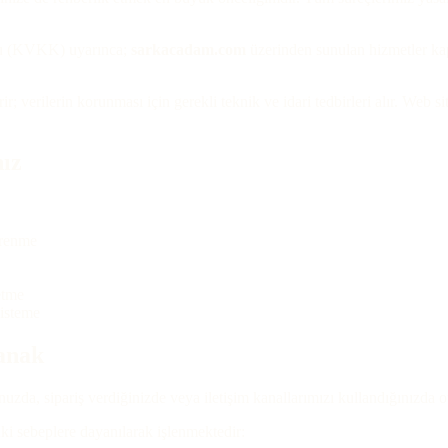
unu (KVKK) uyarınca;
sarkacadam.com
üzerinden sunulan hizmetler kaps
rir; verilerin korunması için gerekli teknik ve idari tedbirleri alır. Web
ız
ğrenme
etme
 isteme
yanak
unuzda, sipariş verdiğinizde veya iletişim kanallarımızı kullandığınızda o
i sebeplere dayanılarak işlenmektedir: