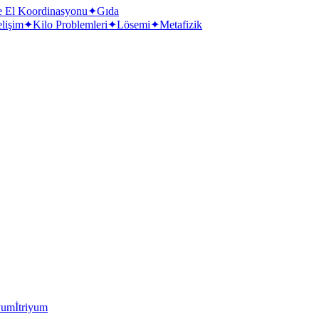
e El Koordinasyonu
✦
Gıda
elişim
✦
Kilo Problemleri
✦
Lösemi
✦
Metafizik
yum
İtriyum