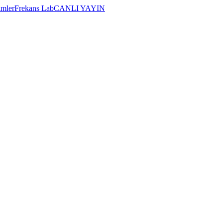
imler
Frekans Lab
CANLI YAYIN