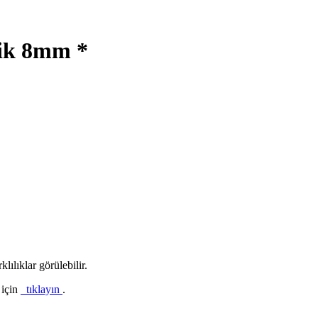
klik 8mm *
lılıklar görülebilir.
 için
tıklayın
.