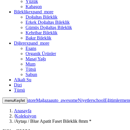
Yüzük
Kabaşon
Bileklik
expand_more
Doğaltaş Bileklik
Erkek Doğaltaş Bileklik
Gümüş Doğaltaş Bileklik
Kehribar Bileklik
Bakır Bileklik
Diğer
expand_more
Esans
Organik Ürünler
Masaj Yağı
Mum
Tütsü
Sabun
Alkali Su
Dizi
Tümü
store
Mağaza
auto_awesome
Niyetler
school
Eğitimler
men
menu
Keşfet
Anasayfa
/
Koleksiyon
/
Aytaşı / Blue Apatit Faset Bileklik 8mm *