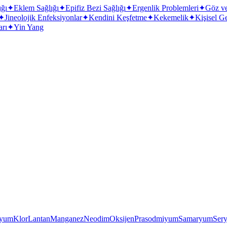
ığı
✦
Eklem Sağlığı
✦
Epifiz Bezi Sağlığı
✦
Ergenlik Problemleri
✦
Göz v
✦
Jineolojik Enfeksiyonlar
✦
Kendini Keşfetme
✦
Kekemelik
✦
Kişisel G
arı
✦
Yin Yang
iyum
Klor
Lantan
Manganez
Neodim
Oksijen
Prasodmiyum
Samaryum
Ser