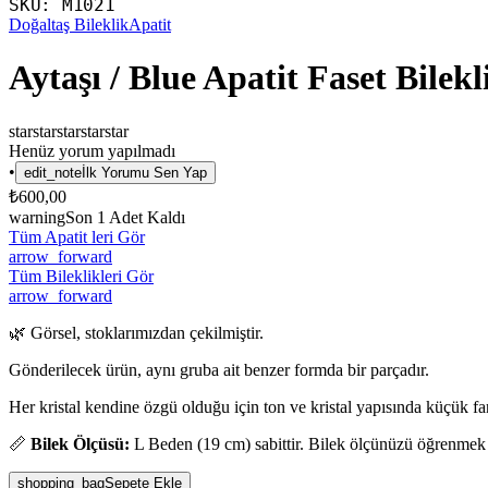
SKU:
M1021
Doğaltaş Bileklik
Apatit
Aytaşı / Blue Apatit Faset Bile
star
star
star
star
star
Henüz yorum yapılmadı
•
edit_note
İlk Yorumu Sen Yap
₺600,00
warning
Son
1
Adet Kaldı
Tüm Apatit leri Gör
arrow_forward
Tüm Bileklikleri Gör
arrow_forward
🌿 Görsel, stoklarımızdan çekilmiştir.
Gönderilecek ürün, aynı gruba ait benzer formda bir parçadır.
Her kristal kendine özgü olduğu için ton ve kristal yapısında küçük fark
📏
Bilek Ölçüsü:
L Beden (19 cm) sabittir. Bilek ölçünüzü öğrenmek
shopping_bag
Sepete Ekle