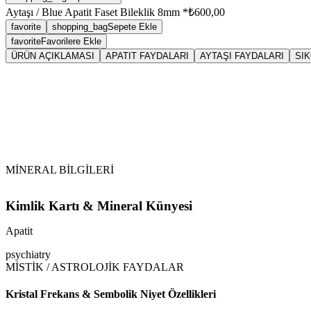
Aytaşı / Blue Apatit Faset Bileklik 8mm *
₺600,00
favorite
shopping_bag
Sepete Ekle
favorite
Favorilere Ekle
ÜRÜN AÇIKLAMASI
APATIT FAYDALARI
AYTAŞI FAYDALARI
SI
Sarkaç
Apa
Vikipedi Apatit makalesine
MİNERAL BİLGİLERİ
Kimlik Kartı & Mineral Künyesi
Apatit
psychiatry
MİSTİK / ASTROLOJİK FAYDALAR
Kristal Frekans & Sembolik Niyet Özellikleri