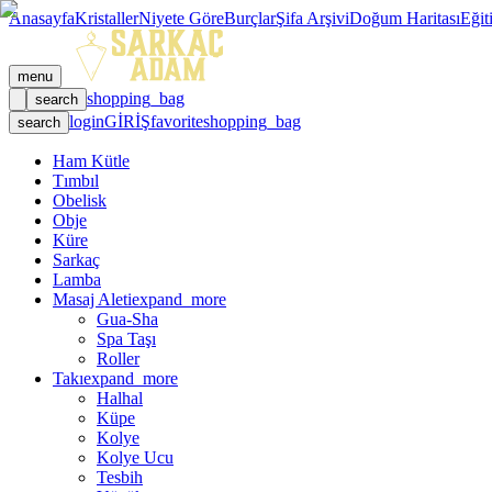
Anasayfa
Kristaller
Niyete Göre
Burçlar
Şifa Arşivi
Doğum Haritası
Eğit
menu
shopping_bag
search
login
GİRİŞ
favorite
shopping_bag
search
Ham Kütle
Tımbıl
Obelisk
Obje
Küre
Sarkaç
Lamba
Masaj Aleti
expand_more
Gua-Sha
Spa Taşı
Roller
Takı
expand_more
Halhal
Küpe
Kolye
Kolye Ucu
Tesbih