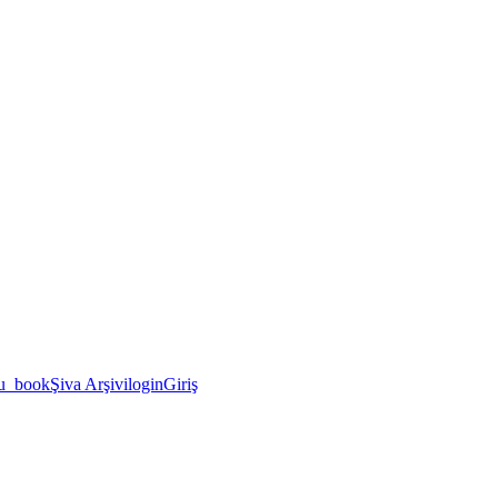
u_book
Şiva Arşivi
login
Giriş