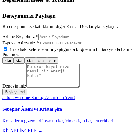
Deneyiminizi Paylaşın
Bu enerjinin size kattıklarını diğer Kristal Dostlarıyla paylaşın.
Adınız Soyadınız *
E-posta Adresiniz *
Bir dahaki sefere yorum yaptığımda bilgilerimi bu tarayıcıda hatırla
Puanınız
star
star
star
star
star
Deneyiminiz
Paylaş
send
auto_awesome
Sarkaç Adam'dan Yeni!
Sebepler Âlemi ve Kristal Şifa
Kristallerin gizemli dünyasını keşfetmek için başucu rehberi.
KİTABI İNCELE →