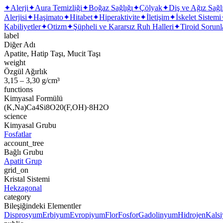
✦
Alerji
✦
Aura Temizliği
✦
Boğaz Sağlığı
✦
Çölyak
✦
Diş ve Ağız Sağl
Alerjisi
✦
Haşimato
✦
Hitabet
✦
Hiperaktivite
✦
İletişim
✦
İskelet Sistemi
Kabiliyetler
✦
Otizm
✦
Şüpheli ve Kararsız Ruh Halleri
✦
Tiroid Sorunl
label
Diğer Adı
Apatite, Hatip Taşı, Mucit Taşı
weight
Özgül Ağırlık
3,15 – 3,30 g/cm³
functions
Kimyasal Formülü
(K,Na)Ca4Si8O20(F,OH)·8H2O
science
Kimyasal Grubu
Fosfatlar
account_tree
Bağlı Grubu
Apatit Grup
grid_on
Kristal Sistemi
Hekzagonal
category
Bileşiğindeki Elementler
Disprosyum
Erbiyum
Evropiyum
Flor
Fosfor
Gadolinyum
Hidrojen
Kals