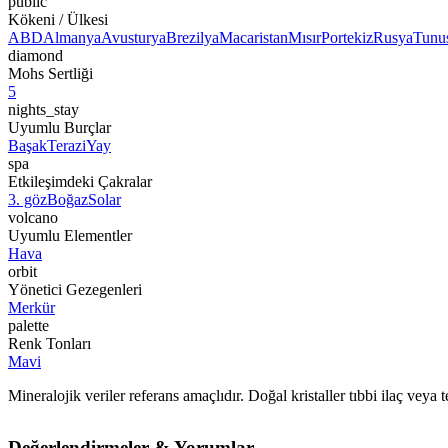
public
Kökeni / Ülkesi
ABD
Almanya
Avusturya
Brezilya
Macaristan
Mısır
Portekiz
Rusya
Tunu
diamond
Mohs Sertliği
5
nights_stay
Uyumlu Burçlar
Başak
Terazi
Yay
spa
Etkileşimdeki Çakralar
3. göz
Boğaz
Solar
volcano
Uyumlu Elementler
Hava
orbit
Yönetici Gezegenleri
Merkür
palette
Renk Tonları
Mavi
Mineralojik veriler referans amaçlıdır. Doğal kristaller tıbbi ilaç vey
Değerlendirmeler & Yorumlar