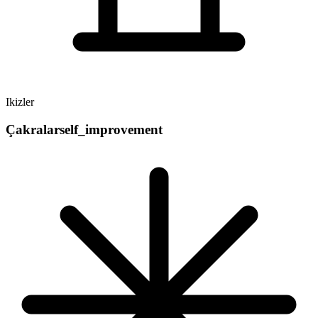
Ikizler
Çakralar
self_improvement