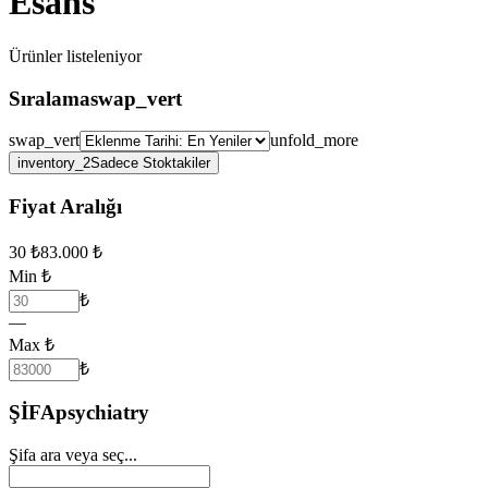
Esans
Ürünler
listeleniyor
Sıralama
swap_vert
swap_vert
unfold_more
inventory_2
Sadece Stoktakiler
Fiyat Aralığı
30
₺
83.000
₺
Min ₺
₺
—
Max ₺
₺
ŞİFA
psychiatry
Şifa ara veya seç...