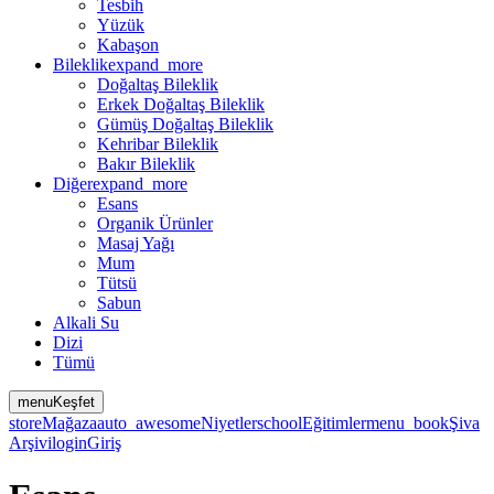
Tesbih
Yüzük
Kabaşon
Bileklik
expand_more
Doğaltaş Bileklik
Erkek Doğaltaş Bileklik
Gümüş Doğaltaş Bileklik
Kehribar Bileklik
Bakır Bileklik
Diğer
expand_more
Esans
Organik Ürünler
Masaj Yağı
Mum
Tütsü
Sabun
Alkali Su
Dizi
Tümü
menu
Keşfet
store
Mağaza
auto_awesome
Niyetler
school
Eğitimler
menu_book
Şiva
Arşivi
login
Giriş