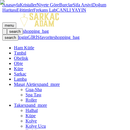
Anasayfa
Kristaller
Niyete Göre
Burçlar
Şifa Arşivi
Doğum
Haritası
Eğitimler
Frekans Lab
CANLI YAYIN
menu
shopping_bag
search
login
GİRİŞ
favorite
shopping_bag
search
Ham Kütle
Tımbıl
Obelisk
Obje
Küre
Sarkaç
Lamba
Masaj Aleti
expand_more
Gua-Sha
Spa Taşı
Roller
Takı
expand_more
Halhal
Küpe
Kolye
Kolye Ucu