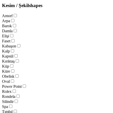
Kesim / Şekil
shapes
Amorf
Arpa
Barok
Damla
Elişi
Faset
Kabaşon
Kalp
Kapsül
Kırıktaş
Küp
Küre
Obelisk
Oval
Power Point
Rolex
Rondela
Silindir
Spa
Tımbıl