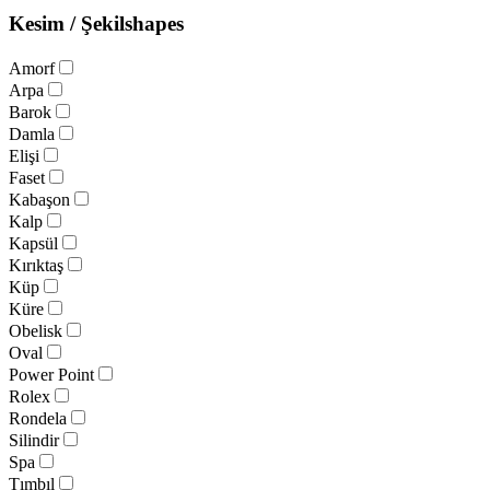
Kesim / Şekil
shapes
Amorf
Arpa
Barok
Damla
Elişi
Faset
Kabaşon
Kalp
Kapsül
Kırıktaş
Küp
Küre
Obelisk
Oval
Power Point
Rolex
Rondela
Silindir
Spa
Tımbıl