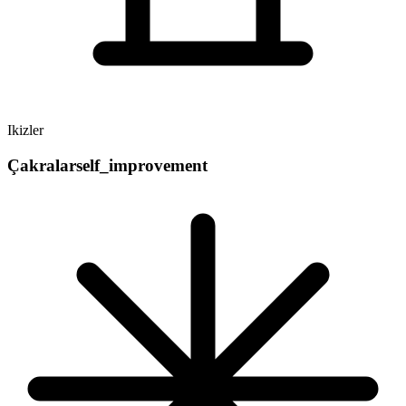
Ikizler
Çakralar
self_improvement