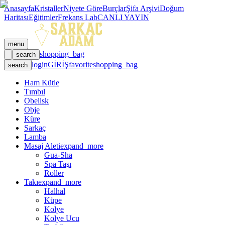
Anasayfa
Kristaller
Niyete Göre
Burçlar
Şifa Arşivi
Doğum
Haritası
Eğitimler
Frekans Lab
CANLI YAYIN
menu
shopping_bag
search
login
GİRİŞ
favorite
shopping_bag
search
Ham Kütle
Tımbıl
Obelisk
Obje
Küre
Sarkaç
Lamba
Masaj Aleti
expand_more
Gua-Sha
Spa Taşı
Roller
Takı
expand_more
Halhal
Küpe
Kolye
Kolye Ucu