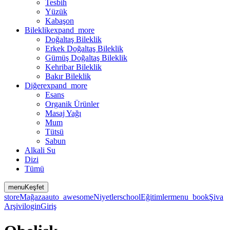
Tesbih
Yüzük
Kabaşon
Bileklik
expand_more
Doğaltaş Bileklik
Erkek Doğaltaş Bileklik
Gümüş Doğaltaş Bileklik
Kehribar Bileklik
Bakır Bileklik
Diğer
expand_more
Esans
Organik Ürünler
Masaj Yağı
Mum
Tütsü
Sabun
Alkali Su
Dizi
Tümü
menu
Keşfet
store
Mağaza
auto_awesome
Niyetler
school
Eğitimler
menu_book
Şiva
Arşivi
login
Giriş