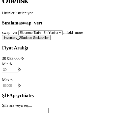
Obelisk
Ürünler
listeleniyor
Sıralama
swap_vert
swap_vert
unfold_more
inventory_2
Sadece Stoktakiler
Fiyat Aralığı
30
₺
83.000
₺
Min ₺
₺
—
Max ₺
₺
ŞİFA
psychiatry
Şifa ara veya seç...