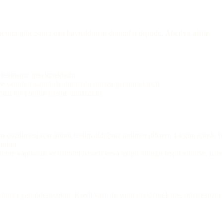
nderimi gibi Satıcı’dan kaynaklanan durumlar dışında,
Alıcı’ya aittir
.
e iletmeniz gerekmektedir.
e yeniden satılabilir durumda olması gerekmektedir.
lı bir şekilde işleme alınacaktır.
nun çözülmesi için ürünü teslim aldığınız tarihten itibaren 14 gün içinde b
ılanır.
leme yapılacak ve ürünün hasarlı veya ayıplı olduğu tespit edilirse, iade 
nıza geri ödenecektir. Kredi kartı ile yapılan ödemelerde, ödemenizin k