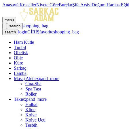
Anasayfa
Kristaller
Niyete Göre
Burçlar
Şifa Arşivi
Doğum Haritası
Eğit
menu
shopping_bag
search
login
GİRİŞ
favorite
shopping_bag
search
Ham Kütle
Tımbıl
Obelisk
Obje
Küre
Sarkaç
Lamba
Masaj Aleti
expand_more
Gua-Sha
Spa Taşı
Roller
Takı
expand_more
Halhal
Küpe
Kolye
Kolye Ucu
Tesbih