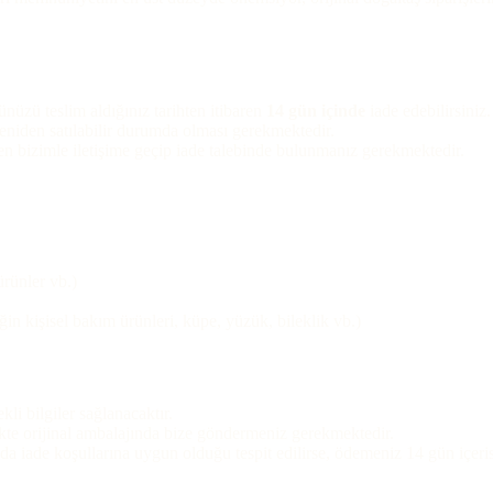
nüzü teslim aldığınız tarihten itibaren
14 gün içinde
iade edebilirsiniz.
yeniden satılabilir durumda olması gerekmektedir.
n bizimle iletişime geçip iade talebinde bulunmanız gerekmektedir.
ürünler vb.)
n kişisel bakım ürünleri, küpe, yüzük, bileklik vb.)
kli bilgiler sağlanacaktır.
likte orijinal ambalajında bize göndermeniz gerekmektedir.
a iade koşullarına uygun olduğu tespit edilirse, ödemeniz 14 gün içeris