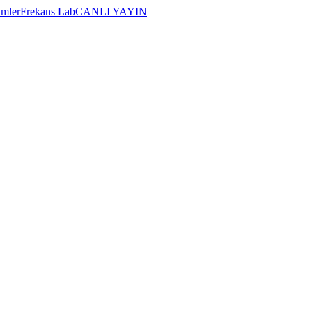
imler
Frekans Lab
CANLI YAYIN