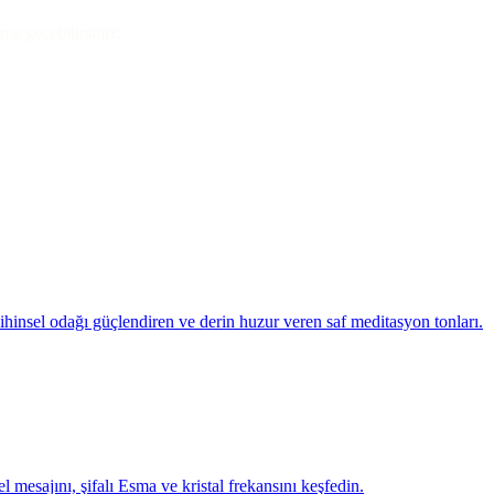
ime geçebilirsiniz:
Zihinsel odağı güçlendiren ve derin huzur veren saf meditasyon tonları.
l mesajını, şifalı Esma ve kristal frekansını keşfedin.