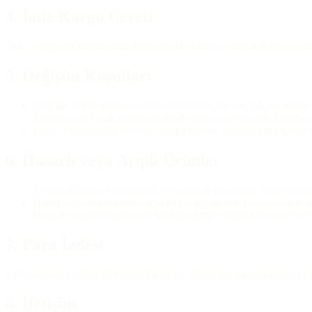
4. İade Kargo Ücreti
İade ve değişim işlemlerinde kargo ücreti, yanlış veya hatalı ürün gö
5. Değişim Koşulları
Değişim taleplerinizi de teslim tarihinden itibaren 14 gün içind
Değişim yapılacak ürünün kullanılmamış, orijinal ambalajında v
Ürün stoklarımızda mevcut olduğu sürece, değişim talepleriniz hız
6. Hasarlı veya Ayıplı Ürünler
Teslim aldığınız ürün hasarlı veya arızalı ise, ürünle ilgili soru
Hatalı veya ayıplı ürünler için kargo ücreti Satıcı tarafından karş
Hasarlı ürünlerin iadesinde ürün tarafımıza ulaştıktan sonra ince
7. Para İadesi
Ürün iadesinin kabul edilmesinden sonra, ödemeniz 14 gün içinde tarafı
8. İletişim