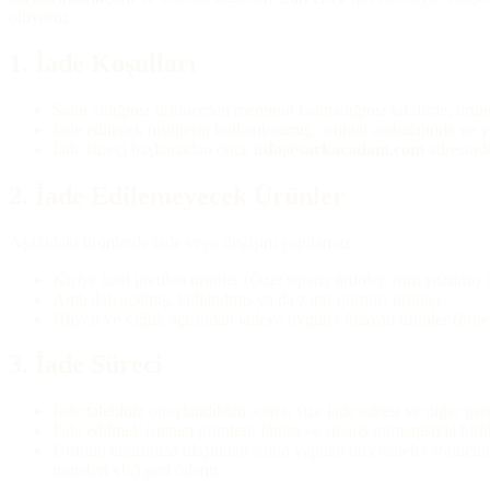
oluyoruz.
1. İade Koşulları
Satın aldığınız ürünlerden memnun kalmadığınız takdirde, ürünü
İade edilecek ürünlerin kullanılmamış, orijinal ambalajında ve 
İade süreci başlamadan önce
info@sarkacadam.com
adresinde
2. İade Edilemeyecek Ürünler
Aşağıdaki ürünlerde iade veya değişim yapılamaz:
Kişiye özel üretilen ürünler (Özel sipariş ürünler, isim yazılmış 
Ambalajı açılmış, kullanılmış ya da zarar görmüş ürünler
Hijyen ve sağlık açısından iadeye uygun olmayan ürünler (örneği
3. İade Süreci
İade talebiniz onaylandıktan sonra, size iade adresi ve diğer gere
İade edilmek istenen ürünleri, fatura ve sipariş numarasıyla bir
Ürünün tarafımıza ulaştıktan sonra yapılan incelemeler sonucund
transferi vb.) geri ödenir.