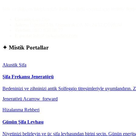
İade ve değişim taleplerinizle ilgili her türlü sorunuz için bizimle iletiş
Unvanı:
Can Eser
Adres:
Üçtutlar Mh. Osmancık Cd. No:24/12 ÇORUM
Telefon:
0532 630 88 77
E-posta:
info@sarkacadam.com
✦
Mistik Portallar
Akustik Şifa
Şifa Frekansı Jeneratörü
Bedeninizi ve zihninizi antik Solfeggio titreşimleriyle uyumlandırın. 
Jeneratörü Aç
arrow_forward
Hizalanma Rehberi
Günün Şifa Levhası
Niyetinizi belirleyin ve üç şifa levhasından birini seçin. Günün enerjise