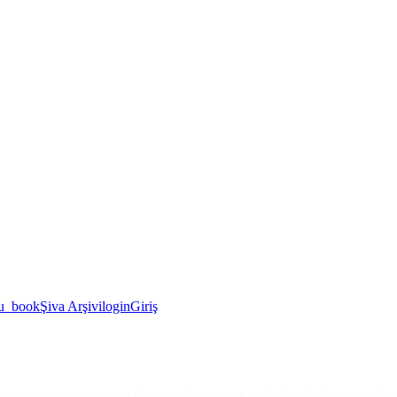
u_book
Şiva Arşivi
login
Giriş
i memnuniyetini en üst düzeyde önemsiyor, orijinal doğaltaş siparişler