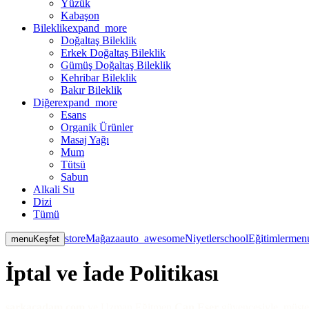
Yüzük
Kabaşon
Bileklik
expand_more
Doğaltaş Bileklik
Erkek Doğaltaş Bileklik
Gümüş Doğaltaş Bileklik
Kehribar Bileklik
Bakır Bileklik
Diğer
expand_more
Esans
Organik Ürünler
Masaj Yağı
Mum
Tütsü
Sabun
Alkali Su
Dizi
Tümü
store
Mağaza
auto_awesome
Niyetler
school
Eğitimler
men
menu
Keşfet
İptal ve İade Politikası
sarkacadam.com
ve Uzman Eğitmen
Can Eser
güvencesiyle, müşter