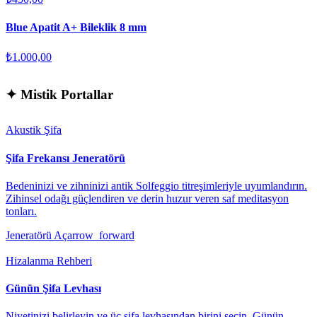
Blue Apatit A+ Bileklik 8 mm
₺1.000,00
✦
Mistik Portallar
Akustik Şifa
Şifa Frekansı Jeneratörü
Bedeninizi ve zihninizi antik Solfeggio titreşimleriyle uyumlandırın.
Zihinsel odağı güçlendiren ve derin huzur veren saf meditasyon
tonları.
Jeneratörü Aç
arrow_forward
Hizalanma Rehberi
Günün Şifa Levhası
Niyetinizi belirleyin ve üç şifa levhasından birini seçin. Günün