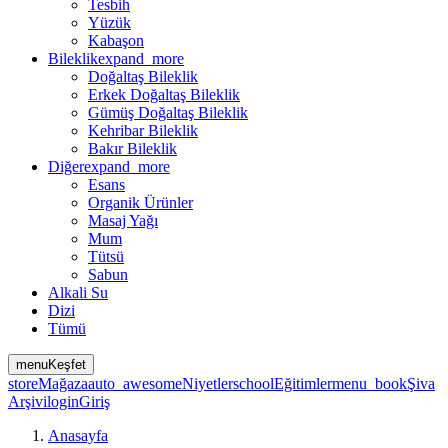
Tesbih
Yüzük
Kabaşon
Bileklik
expand_more
Doğaltaş Bileklik
Erkek Doğaltaş Bileklik
Gümüş Doğaltaş Bileklik
Kehribar Bileklik
Bakır Bileklik
Diğer
expand_more
Esans
Organik Ürünler
Masaj Yağı
Mum
Tütsü
Sabun
Alkali Su
Dizi
Tümü
menu
Keşfet
store
Mağaza
auto_awesome
Niyetler
school
Eğitimler
menu_book
Şiva
Arşivi
login
Giriş
Anasayfa