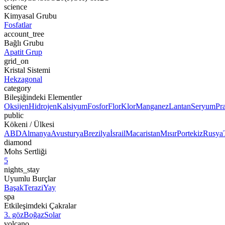
science
Kimyasal Grubu
Fosfatlar
account_tree
Bağlı Grubu
Apatit Grup
grid_on
Kristal Sistemi
Hekzagonal
category
Bileşiğindeki Elementler
Oksijen
Hidrojen
Kalsiyum
Fosfor
Flor
Klor
Manganez
Lantan
Seryum
Pr
public
Kökeni / Ülkesi
ABD
Almanya
Avusturya
Brezilya
İsrail
Macaristan
Mısır
Portekiz
Rusya
diamond
Mohs Sertliği
5
nights_stay
Uyumlu Burçlar
Başak
Terazi
Yay
spa
Etkileşimdeki Çakralar
3. göz
Boğaz
Solar
volcano