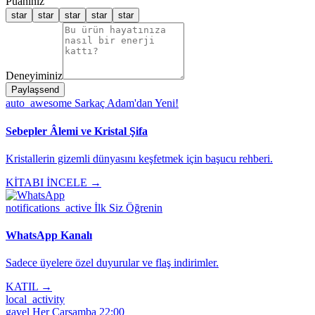
Puanınız
star
star
star
star
star
Deneyiminiz
Paylaş
send
auto_awesome
Sarkaç Adam'dan Yeni!
Sebepler Âlemi ve Kristal Şifa
Kristallerin gizemli dünyasını keşfetmek için başucu rehberi.
KİTABI İNCELE →
notifications_active
İlk Siz Öğrenin
WhatsApp Kanalı
Sadece üyelere özel duyurular ve flaş indirimler.
KATIL →
local_activity
gavel
Her Çarşamba 22:00