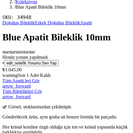
/
Koleksiyon
/
Blue Apatit Bileklik 10mm
SKU:
34948
Doğaltaş Bileklik
Erkek Doğaltaş Bileklik
Apatit
Blue Apatit Bileklik 10mm
star
star
star
star
star
Henüz yorum yapılmadı
•
edit_note
İlk Yorumu Sen Yap
₺1.045,00
warning
Son
1
Adet Kaldı
Tüm Apatit leri Gör
arrow_forward
Tüm Bileklikleri Gör
arrow_forward
🌿 Görsel, stoklarımızdan çekilmiştir.
Gönderilecek ürün, aynı gruba ait benzer formda bir parçadır.
Her kristal kendine özgü olduğu için ton ve kristal yapısında küçük
farklılıklar görülebilir.