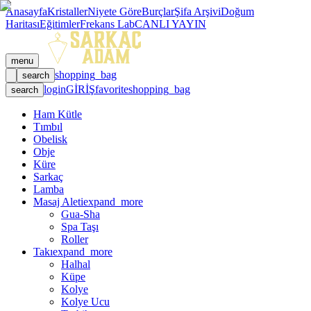
Anasayfa
Kristaller
Niyete Göre
Burçlar
Şifa Arşivi
Doğum
Haritası
Eğitimler
Frekans Lab
CANLI YAYIN
menu
shopping_bag
search
login
GİRİŞ
favorite
shopping_bag
search
Ham Kütle
Tımbıl
Obelisk
Obje
Küre
Sarkaç
Lamba
Masaj Aleti
expand_more
Gua-Sha
Spa Taşı
Roller
Takı
expand_more
Halhal
Küpe
Kolye
Kolye Ucu