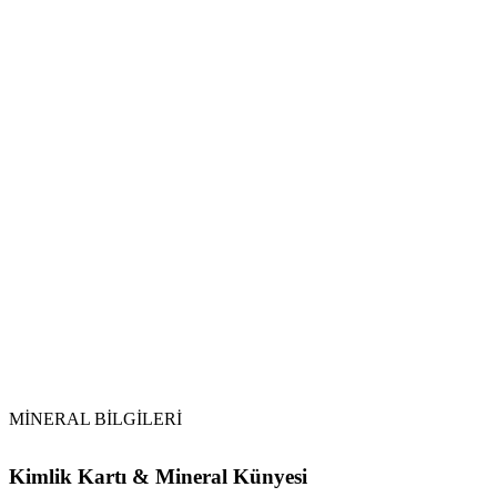
Tütsüleme:
Selenit ile Temizlik:
Apatit
Topraklama:
Ay Işığı:
MİNERAL BİLGİLERİ
Kimlik Kartı & Mineral Künyesi