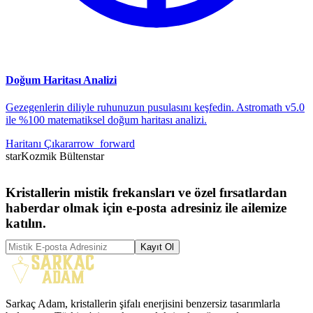
Doğum Haritası Analizi
Gezegenlerin diliyle ruhunuzun pusulasını keşfedin. Astromath v5.0
ile %100 matematiksel doğum haritası analizi.
Haritanı Çıkar
arrow_forward
star
Kozmik Bülten
star
Kristallerin mistik frekansları ve özel fırsatlardan
haberdar olmak için e-posta adresiniz ile ailemize
katılın.
Kayıt Ol
Sarkaç Adam, kristallerin şifalı enerjisini benzersiz tasarımlarla