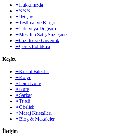
✦
Hakkımızda
✦
S.S.S.
✦
İletişim
✦
Teslimat ve Kargo
✦
İade veya Değişim
✦
Mesafeli Satış Sözleşmesi
✦
Gizlilik ve Güvenlik
✦
Çerez Politikası
Keşfet
✦
Kristal Bileklik
✦
Kolye
✦
Ham Kütle
✦
Küre
✦
Sarkaç
✦
Tütsü
✦
Obelisk
✦
Masaj Kristalleri
✦
Blog & Makaleler
İletişim