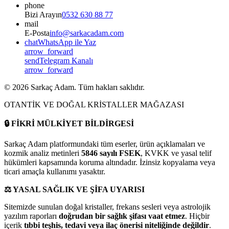
phone
Bizi Arayın
0532 630 88 77
mail
E-Posta
info@sarkacadam.com
chat
WhatsApp ile Yaz
arrow_forward
send
Telegram Kanalı
arrow_forward
©
2026
Sarkaç Adam. Tüm hakları saklıdır.
OTANTİK VE DOĞAL KRİSTALLER MAĞAZASI
🔒
FİKRİ MÜLKİYET BİLDİRGESİ
Sarkaç Adam platformundaki tüm eserler, ürün açıklamaları ve
kozmik analiz metinleri
5846 sayılı FSEK
, KVKK ve yasal telif
hükümleri kapsamında koruma altındadır. İzinsiz kopyalama veya
ticari amaçla kullanımı yasaktır.
⚖️
YASAL SAĞLIK VE ŞİFA UYARISI
Sitemizde sunulan doğal kristaller, frekans sesleri veya astrolojik
yazılım raporları
doğrudan bir sağlık şifası vaat etmez
. Hiçbir
içerik
tıbbi teşhis, tedavi veya ilaç önerisi niteliğinde değildir
.