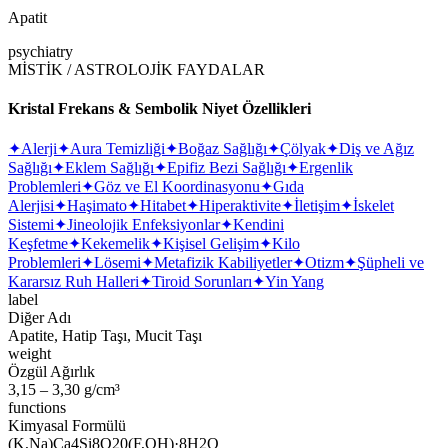
Apatit
psychiatry
MİSTİK / ASTROLOJİK FAYDALAR
Kristal Frekans & Sembolik Niyet Özellikleri
✦
Alerji
✦
Aura Temizliği
✦
Boğaz Sağlığı
✦
Çölyak
✦
Diş ve Ağız
Sağlığı
✦
Eklem Sağlığı
✦
Epifiz Bezi Sağlığı
✦
Ergenlik
Problemleri
✦
Göz ve El Koordinasyonu
✦
Gıda
Alerjisi
✦
Haşimato
✦
Hitabet
✦
Hiperaktivite
✦
İletişim
✦
İskelet
Sistemi
✦
Jineolojik Enfeksiyonlar
✦
Kendini
Keşfetme
✦
Kekemelik
✦
Kişisel Gelişim
✦
Kilo
Problemleri
✦
Lösemi
✦
Metafizik Kabiliyetler
✦
Otizm
✦
Şüpheli ve
Kararsız Ruh Halleri
✦
Tiroid Sorunları
✦
Yin Yang
label
Diğer Adı
Apatite, Hatip Taşı, Mucit Taşı
weight
Özgül Ağırlık
3,15 – 3,30 g/cm³
functions
Kimyasal Formülü
(K,Na)Ca4Si8O20(F,OH)·8H2O