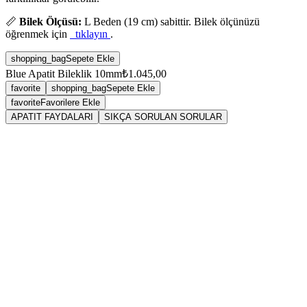
📏
Bilek Ölçüsü:
L Beden (19 cm) sabittir. Bilek ölçünüzü
öğrenmek için
tıklayın
.
shopping_bag
Sepete Ekle
Blue Apatit Bileklik 10mm
₺1.045,00
favorite
shopping_bag
Sepete Ekle
favorite
Favorilere Ekle
APATIT FAYDALARI
SIKÇA SORULAN SORULAR