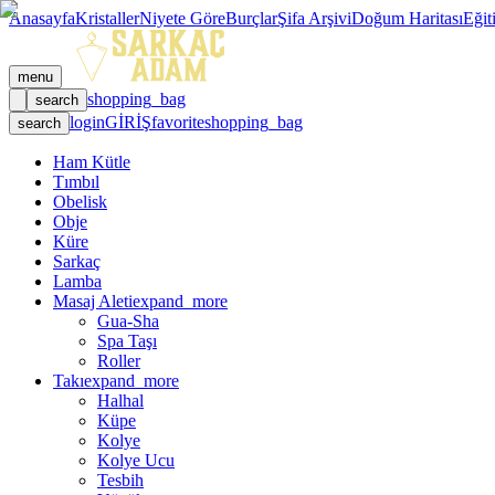
Anasayfa
Kristaller
Niyete Göre
Burçlar
Şifa Arşivi
Doğum Haritası
Eğit
menu
shopping_bag
search
login
GİRİŞ
favorite
shopping_bag
search
Ham Kütle
Tımbıl
Obelisk
Obje
Küre
Sarkaç
Lamba
Masaj Aleti
expand_more
Gua-Sha
Spa Taşı
Roller
Takı
expand_more
Halhal
Küpe
Kolye
Kolye Ucu
Tesbih