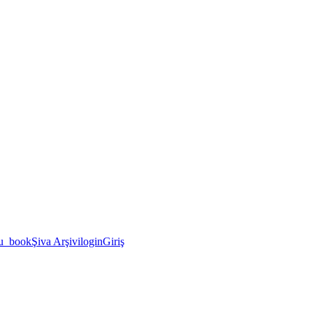
u_book
Şiva Arşivi
login
Giriş