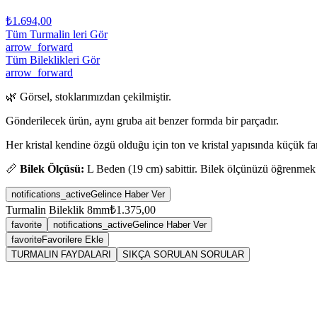
₺1.694,00
Tüm Turmalin leri Gör
arrow_forward
Tüm Bileklikleri Gör
arrow_forward
🌿 Görsel, stoklarımızdan çekilmiştir.
Gönderilecek ürün, aynı gruba ait benzer formda bir parçadır.
Her kristal kendine özgü olduğu için ton ve kristal yapısında küçük fark
📏
Bilek Ölçüsü:
L Beden (19 cm) sabittir. Bilek ölçünüzü öğrenmek
notifications_active
Gelince Haber Ver
Turmalin Bileklik 8mm
₺1.375,00
favorite
notifications_active
Gelince Haber Ver
favorite
Favorilere Ekle
TURMALIN FAYDALARI
SIKÇA SORULAN SORULAR