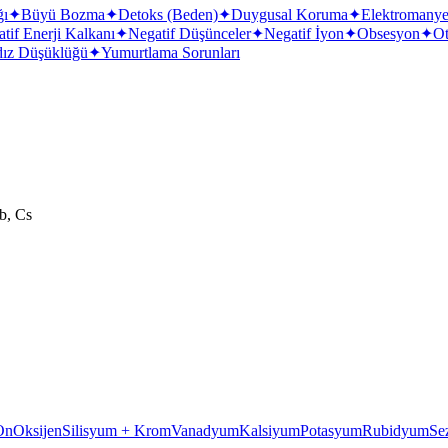
ğı
✦
Büyü Bozma
✦
Detoks (Beden)
✦
Duygusal Koruma
✦
Elektromanyet
tif Enerji Kalkanı
✦
Negatif Düşünceler
✦
Negatif İyon
✦
Obsesyon
✦
O
dız Düşüklüğü
✦
Yumurtlama Sorunları
b, Cs
On
Oksijen
Silisyum + Krom
Vanadyum
Kalsiyum
Potasyum
Rubidyum
Se