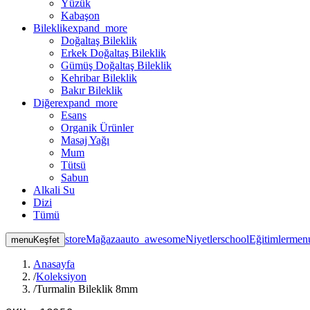
Yüzük
Kabaşon
Bileklik
expand_more
Doğaltaş Bileklik
Erkek Doğaltaş Bileklik
Gümüş Doğaltaş Bileklik
Kehribar Bileklik
Bakır Bileklik
Diğer
expand_more
Esans
Organik Ürünler
Masaj Yağı
Mum
Tütsü
Sabun
Alkali Su
Dizi
Tümü
store
Mağaza
auto_awesome
Niyetler
school
Eğitimler
men
menu
Keşfet
Anasayfa
/
Koleksiyon
/
Turmalin Bileklik 8mm