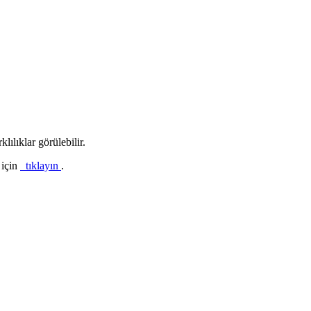
lılıklar görülebilir.
 için
tıklayın
.