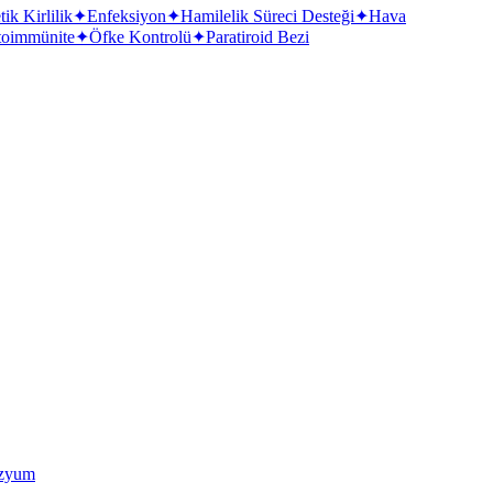
ik Kirlilik
✦
Enfeksiyon
✦
Hamilelik Süreci Desteği
✦
Hava
toimmünite
✦
Öfke Kontrolü
✦
Paratiroid Bezi
zyum