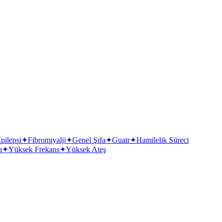
pilepsi
✦
Fibromiyalji
✦
Genel Şifa
✦
Guatr
✦
Hamilelik Süreci
ı
✦
Yüksek Frekans
✦
Yüksek Ateş