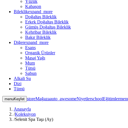
Yüzük
Kabaşon
Bileklik
expand_more
Doğaltaş Bileklik
Erkek Doğaltaş Bileklik
Gümüş Doğaltaş Bileklik
Kehribar Bileklik
Bakır Bileklik
Diğer
expand_more
Esans
Organik Ürünler
Masaj Yağı
Mum
Tütsü
Sabun
Alkali Su
Dizi
Tümü
store
Mağaza
auto_awesome
Niyetler
school
Eğitimler
men
menu
Keşfet
Anasayfa
/
Koleksiyon
/
Selenit Spa Taşı (Ay)