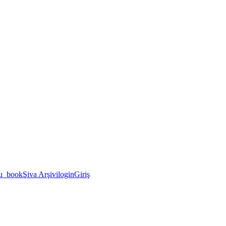
u_book
Şiva Arşivi
login
Giriş