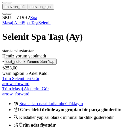
chevron_left
chevron_right
SKU:
71932
Spa
Masaj Aleti
Spa Taşı
Selenit
Selenit Spa Taşı (Ay)
star
star
star
star
star
Henüz yorum yapılmadı
•
edit_note
İlk Yorumu Sen Yap
₺253,00
warning
Son
5
Adet Kaldı
Tüm Selenit leri Gör
arrow_forward
Tüm Masaj Aletlerini Gör
arrow_forward
📖
Spa taşları nasıl kullanılır? Tıklayın
📦
Görseldeki ürünle aynı gruptan bir parça gönderilir.
🔍 Kristaller yapısal olarak minimal farklılık gösterebilir.
💰
Ürün adet fiyatıdır.