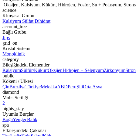
.Oksijen, Kalsiyum, Kükürt, Hidrojen, Fosfor, Su + Potasyum, Str
science
Kimyasal Grubu
Kalsiyum Sülfat Dihidrat
account_tree
Bağlı Grubu
Jips
grid_on
Kristal Sistemi
Monoklinik
category
Bileşiğindeki Elementler
Kalsiyum
Sülfür/Kükürt
Oksijen
Hidrojen + Selenyum
Zirkonyum
Stro
public
Kökeni / Ülkesi
Çin
Brezilya
Türkiye
Meksika
ABD
Peru
Şili
Orta Asya
diamond
Mohs Sertliği
2
nights_stay
Uyumlu Burçlar
Boğa
Yengeç
Balık
spa
Etkileşimdeki Çakralar
Taç
3. göz
Kalp
Sakral
Kök