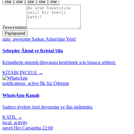
star
star
star
star
star
Deneyiminiz
Paylaş
send
auto_awesome
Sarkaç Adam'dan Yeni!
Sebepler Âlemi ve Kristal Şifa
Kristallerin gizemli dünyasını keşfetmek için başucu rehberi.
KİTABI İNCELE →
notifications_active
İlk Siz Öğrenin
WhatsApp Kanalı
Sadece üyelere özel duyurular ve flaş indirimler.
KATIL →
local_activity
gavel
Her Çarşamba 22:00