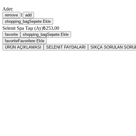
Adet:
1
remove
add
shopping_bag
Sepete Ekle
Selenit Spa Taşı (Ay)
₺253,00
favorite
shopping_bag
Sepete Ekle
favorite
Favorilere Ekle
ÜRÜN AÇIKLAMASI
SELENIT FAYDALARI
SIKÇA SORULAN SORU
Sarkaç
Sele
Selenit (Selenite)
jips