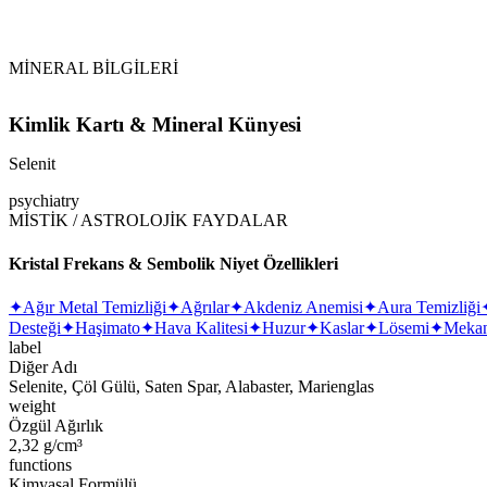
Vikipedi Selenit makalesine
MİNERAL BİLGİLERİ
Kimlik Kartı & Mineral Künyesi
Selenit
psychiatry
MİSTİK / ASTROLOJİK FAYDALAR
Kristal Frekans & Sembolik Niyet Özellikleri
✦
Ağır Metal Temizliği
✦
Ağrılar
✦
Akdeniz Anemisi
✦
Aura Temizliği
Desteği
✦
Haşimato
✦
Hava Kalitesi
✦
Huzur
✦
Kaslar
✦
Lösemi
✦
Mekan
label
Diğer Adı
Selenite, Çöl Gülü, Saten Spar, Alabaster, Marienglas
weight
Özgül Ağırlık
2,32 g/cm³
functions
Kimyasal Formülü