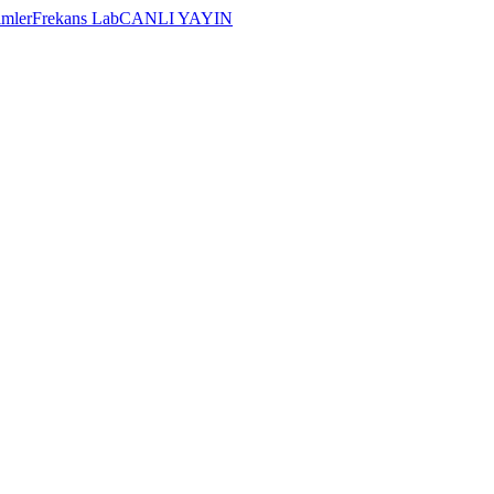
imler
Frekans Lab
CANLI YAYIN