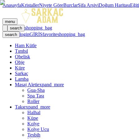
Anasayfa
Kristaller
Niyete Göre
Burçlar
Şifa Arşivi
Doğum Haritası
Eğit
menu
shopping_bag
search
login
GİRİŞ
favorite
shopping_bag
search
Ham Kütle
Tımbıl
Obelisk
Obje
Küre
Sarkaç
Lamba
Masaj Aleti
expand_more
Gua-Sha
Spa Taşı
Roller
Takı
expand_more
Halhal
Küpe
Kolye
Kolye Ucu
Tesbih