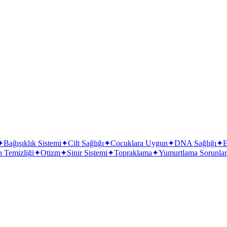
✦
Bağışıklık Sistemi
✦
Cilt Sağlığı
✦
Çocuklara Uygun
✦
DNA Sağlığı
✦
E
 Temizliği
✦
Otizm
✦
Sinir Sistemi
✦
Topraklama
✦
Yumurtlama Sorunlar