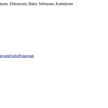
onsiyum, Zirkonyum, Bakır, Selenyum, Kadmiyum
nsiyum
Fosfor
Potasyum