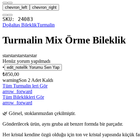
chevron_left
chevron_right
SKU:
24083
Doğaltaş Bileklik
Turmalin
Turmalin Mix Örme Bileklik
star
star
star
star
star
Henüz yorum yapılmadı
•
edit_note
İlk Yorumu Sen Yap
₺850,00
warning
Son
2
Adet Kaldı
Tüm Turmalin leri Gör
arrow_forward
Tüm Bileklikleri Gör
arrow_forward
🌿 Görsel, stoklarımızdan çekilmiştir.
Gönderilecek ürün, aynı gruba ait benzer formda bir parçadır.
Her kristal kendine özgü olduğu için ton ve kristal yapısında küçük fark