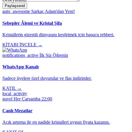
Paylaş
send
auto_awesome
Sarkaç Adam'dan Yeni!
Sebepler Âlemi ve Kristal Şifa
Kristallerin gizemli dünyasını keşfetmek için başucu rehberi.
KİTABI İNCELE →
notifications_active
İlk Siz Öğrenin
WhatsApp Kanalı
Sadece üyelere özel duyurular ve flaş indirimler.
KATIL →
local_activity
gavel
Her Çarşamba 22:00
Canlı Mezatlar
Açık artırma ile en nadide kristalleri uygun fiyata kazanın.