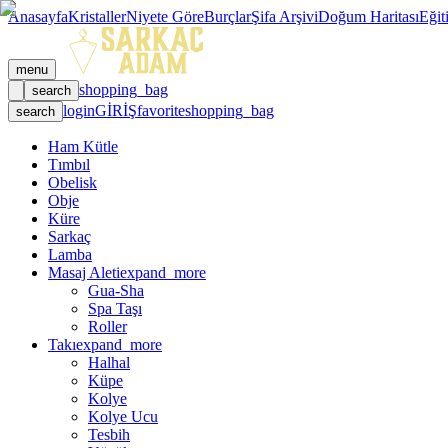
Anasayfa
Kristaller
Niyete Göre
Burçlar
Şifa Arşivi
Doğum Haritası
Eğit
menu
shopping_bag
search
login
GİRİŞ
favorite
shopping_bag
search
Ham Kütle
Tımbıl
Obelisk
Obje
Küre
Sarkaç
Lamba
Masaj Aleti
expand_more
Gua-Sha
Spa Taşı
Roller
Takı
expand_more
Halhal
Küpe
Kolye
Kolye Ucu
Tesbih