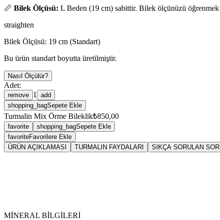
📏
Bilek Ölçüsü:
L Beden (19 cm) sabittir. Bilek ölçünüzü öğrenmek
straighten
Bilek Ölçüsü:
19
cm (Standart)
Bu ürün standart boyutta üretilmiştir.
Nasıl Ölçülür?
Adet:
1
remove
add
shopping_bag
Sepete Ekle
Turmalin Mix Örme Bileklik
₺850,00
favorite
shopping_bag
Sepete Ekle
favorite
Favorilere Ekle
ÜRÜN AÇIKLAMASI
TURMALIN FAYDALARI
SIKÇA SORULAN SO
Sarkaç
Tur
Vikipedi Turmalin makalesine
MİNERAL BİLGİLERİ