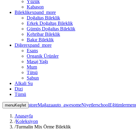
Yüzük
Kabaşon
Bileklik
expand_more
Doğaltaş Bileklik
Erkek Doğaltaş Bileklik
Gümüş Doğaltaş Bileklik
Kehribar Bileklik
Bakır Bileklik
Diğer
expand_more
Esans
Organik Ürünler
Masaj Yağı
Mum
Tütsü
Sabun
Alkali Su
Dizi
Tümü
store
Mağaza
auto_awesome
Niyetler
school
Eğitimler
men
menu
Keşfet
Anasayfa
/
Koleksiyon
/
Turmalin Mix Örme Bileklik