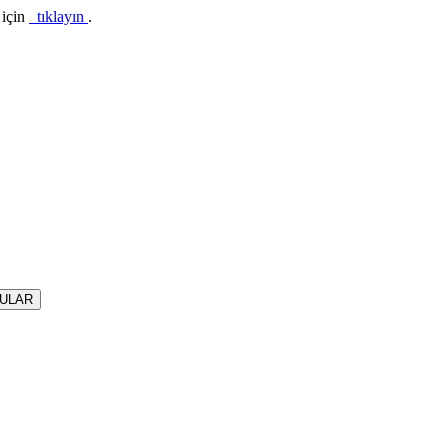
 için
tıklayın
.
RULAR
malin