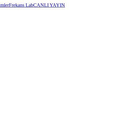
imler
Frekans Lab
CANLI YAYIN