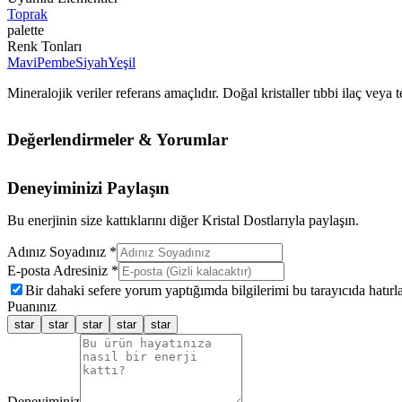
Toprak
palette
Renk Tonları
Mavi
Pembe
Siyah
Yeşil
Mineralojik veriler referans amaçlıdır. Doğal kristaller tıbbi ilaç vey
Değerlendirmeler & Yorumlar
Deneyiminizi Paylaşın
Bu enerjinin size kattıklarını diğer Kristal Dostlarıyla paylaşın.
Adınız Soyadınız *
E-posta Adresiniz *
Bir dahaki sefere yorum yaptığımda bilgilerimi bu tarayıcıda hatırla
Puanınız
star
star
star
star
star
Deneyiminiz