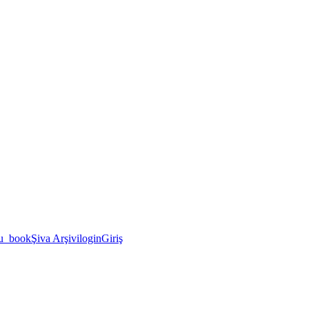
u_book
Şiva Arşivi
login
Giriş