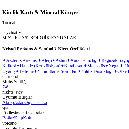
Kimlik Kartı & Mineral Künyesi
Turmalin
psychiatry
MİSTİK / ASTROLOJİK FAYDALAR
Kristal Frekans & Sembolik Niyet Özellikleri
✦
Akdeniz Anemisi
✦
Alerji
✦
Astım
✦
Aura Temizliği
✦
Bağırsak Sağlı
Kalitesi
✦
Havale (Konvülsiyon)
✦
Karabasan
✦
Menisküs
✦
Negatif Dü
Uyanış
✦
Terleme
✦
Yumurtlama Sorunları
✦
Yıldız Düşüklüğü
✦
Öfke 
diamond
Mohs Sertliği
7-8
nights_stay
Uyumlu Burçlar
Akrep
Aslan
Oğlak
Terazi
spa
Etkileşimdeki Çakralar
Boğaz
Kalp
Kök
volcano
Uyumlu Elementler