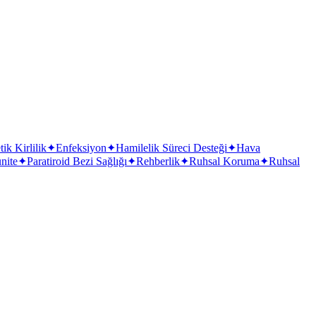
ik Kirlilik
✦
Enfeksiyon
✦
Hamilelik Süreci Desteği
✦
Hava
nite
✦
Paratiroid Bezi Sağlığı
✦
Rehberlik
✦
Ruhsal Koruma
✦
Ruhsal