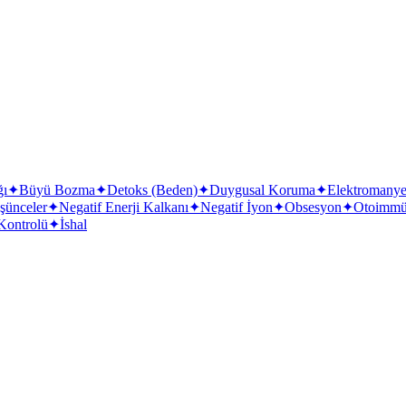
ğı
✦
Büyü Bozma
✦
Detoks (Beden)
✦
Duygusal Koruma
✦
Elektromanyet
şünceler
✦
Negatif Enerji Kalkanı
✦
Negatif İyon
✦
Obsesyon
✦
Otoimmü
Kontrolü
✦
İshal