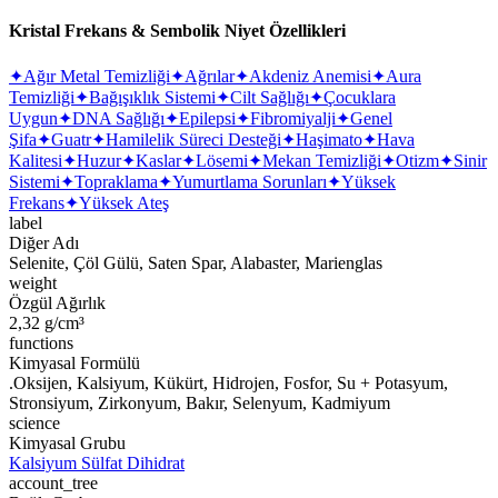
Kristal Frekans & Sembolik Niyet Özellikleri
✦
Ağır Metal Temizliği
✦
Ağrılar
✦
Akdeniz Anemisi
✦
Aura
Temizliği
✦
Bağışıklık Sistemi
✦
Cilt Sağlığı
✦
Çocuklara
Uygun
✦
DNA Sağlığı
✦
Epilepsi
✦
Fibromiyalji
✦
Genel
Şifa
✦
Guatr
✦
Hamilelik Süreci Desteği
✦
Haşimato
✦
Hava
Kalitesi
✦
Huzur
✦
Kaslar
✦
Lösemi
✦
Mekan Temizliği
✦
Otizm
✦
Sinir
Sistemi
✦
Topraklama
✦
Yumurtlama Sorunları
✦
Yüksek
Frekans
✦
Yüksek Ateş
label
Diğer Adı
Selenite, Çöl Gülü, Saten Spar, Alabaster, Marienglas
weight
Özgül Ağırlık
2,32 g/cm³
functions
Kimyasal Formülü
.Oksijen, Kalsiyum, Kükürt, Hidrojen, Fosfor, Su + Potasyum,
Stronsiyum, Zirkonyum, Bakır, Selenyum, Kadmiyum
science
Kimyasal Grubu
Kalsiyum Sülfat Dihidrat
account_tree