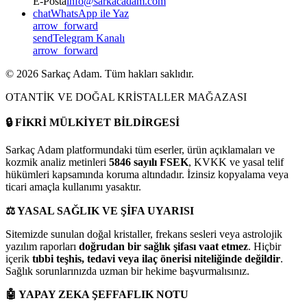
E-Posta
info@sarkacadam.com
chat
WhatsApp ile Yaz
arrow_forward
send
Telegram Kanalı
arrow_forward
©
2026
Sarkaç Adam. Tüm hakları saklıdır.
OTANTİK VE DOĞAL KRİSTALLER MAĞAZASI
🔒
FİKRİ MÜLKİYET BİLDİRGESİ
Sarkaç Adam platformundaki tüm eserler, ürün açıklamaları ve
kozmik analiz metinleri
5846 sayılı FSEK
, KVKK ve yasal telif
hükümleri kapsamında koruma altındadır. İzinsiz kopyalama veya
ticari amaçla kullanımı yasaktır.
⚖️
YASAL SAĞLIK VE ŞİFA UYARISI
Sitemizde sunulan doğal kristaller, frekans sesleri veya astrolojik
yazılım raporları
doğrudan bir sağlık şifası vaat etmez
. Hiçbir
içerik
tıbbi teşhis, tedavi veya ilaç önerisi niteliğinde değildir
.
Sağlık sorunlarınızda uzman bir hekime başvurmalısınız.
🤖
YAPAY ZEKA ŞEFFAFLIK NOTU