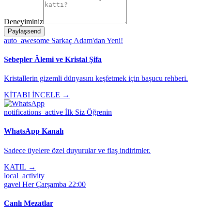
Deneyiminiz
Paylaş
send
auto_awesome
Sarkaç Adam'dan Yeni!
Sebepler Âlemi ve Kristal Şifa
Kristallerin gizemli dünyasını keşfetmek için başucu rehberi.
KİTABI İNCELE →
notifications_active
İlk Siz Öğrenin
WhatsApp Kanalı
Sadece üyelere özel duyurular ve flaş indirimler.
KATIL →
local_activity
gavel
Her Çarşamba 22:00
Canlı Mezatlar