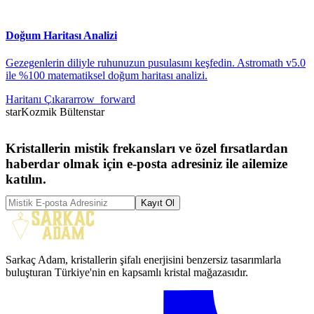
Doğum Haritası Analizi
Gezegenlerin diliyle ruhunuzun pusulasını keşfedin. Astromath v5.0
ile %100 matematiksel doğum haritası analizi.
Haritanı Çıkar
arrow_forward
star
Kozmik Bülten
star
Kristallerin mistik frekansları ve özel fırsatlardan
haberdar olmak için e-posta adresiniz ile ailemize
katılın.
Kayıt Ol
Sarkaç Adam, kristallerin şifalı enerjisini benzersiz tasarımlarla
buluşturan Türkiye'nin en kapsamlı kristal mağazasıdır.