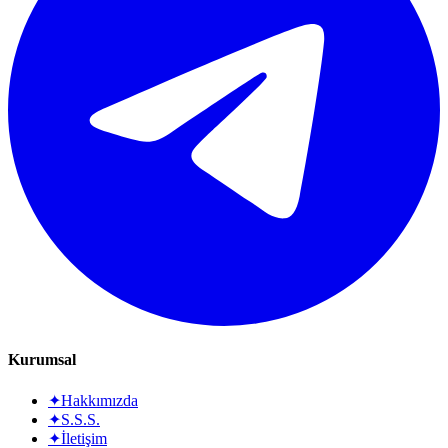
Kurumsal
✦
Hakkımızda
✦
S.S.S.
✦
İletişim