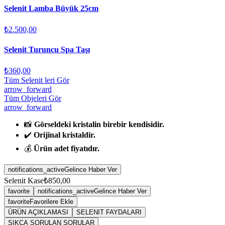
Selenit Lamba Büyük 25cm
₺2.500,00
Selenit Turuncu Spa Taşı
₺360,00
Tüm Selenit leri Gör
arrow_forward
Tüm Objeleri Gör
arrow_forward
📸
Görseldeki kristalin birebir kendisidir.
✔️
Orijinal kristaldir.
💰
Ürün adet fiyatıdır.
notifications_active
Gelince Haber Ver
Selenit Kase
₺850,00
favorite
notifications_active
Gelince Haber Ver
favorite
Favorilere Ekle
ÜRÜN AÇIKLAMASI
SELENIT FAYDALARI
SIKÇA SORULAN SORULAR