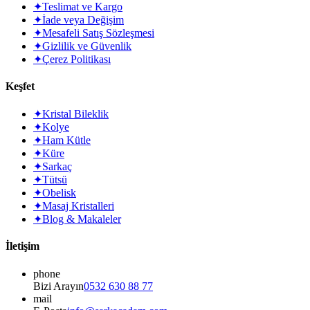
✦
Teslimat ve Kargo
✦
İade veya Değişim
✦
Mesafeli Satış Sözleşmesi
✦
Gizlilik ve Güvenlik
✦
Çerez Politikası
Keşfet
✦
Kristal Bileklik
✦
Kolye
✦
Ham Kütle
✦
Küre
✦
Sarkaç
✦
Tütsü
✦
Obelisk
✦
Masaj Kristalleri
✦
Blog & Makaleler
İletişim
phone
Bizi Arayın
0532 630 88 77
mail