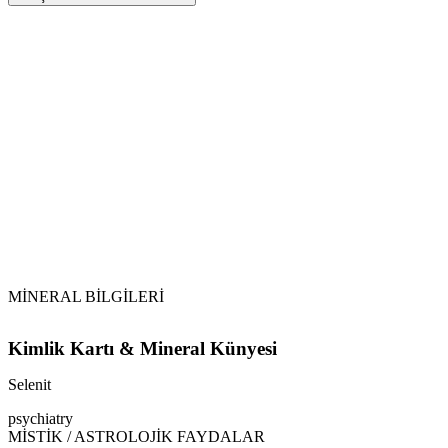
Sarkaç
Selenit
Selenit (Selenite)
jips
Suya atıldığında hızla eriyip yapısı bozulacağı için
kesinlikle suyla temas ettirilmemelidir.
MİNERAL BİLGİLERİ
Kimlik Kartı & Mineral Künyesi
Selenit
psychiatry
MİSTİK / ASTROLOJİK FAYDALAR