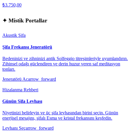
₺3.750,00
✦
Mistik Portallar
Akustik Şifa
Şifa Frekansı Jeneratörü
Bedeninizi ve zihninizi antik Solfeggio titreşimleriyle uyumlandırın.
Zihinsel odağı güçlendiren ve derin huzur veren saf meditasyon
tonları.
Jeneratörü Aç
arrow_forward
Hizalanma Rehberi
Günün Şifa Levhası
Niyetinizi belirleyin ve üç şifa levhasından birini seçin. Günün
enerjisel mesajını, şifalı Esma ve kristal frekansını keşfedin.
Levhanı Seç
arrow_forward