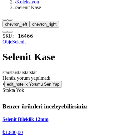
/
Koleksiyon
/
Selenit Kase
chevron_left
chevron_right
SKU:
16466
Obje
Selenit
Selenit Kase
star
star
star
star
star
Henüz yorum yapılmadı
•
edit_note
İlk Yorumu Sen Yap
Stokta Yok
Benzer ürünleri inceleyebilirsiniz:
Selenit Bileklik 12mm
₺1.800,00