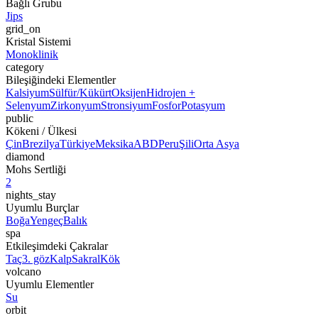
Bağlı Grubu
Jips
grid_on
Kristal Sistemi
Monoklinik
category
Bileşiğindeki Elementler
Kalsiyum
Sülfür/Kükürt
Oksijen
Hidrojen +
Selenyum
Zirkonyum
Stronsiyum
Fosfor
Potasyum
public
Kökeni / Ülkesi
Çin
Brezilya
Türkiye
Meksika
ABD
Peru
Şili
Orta Asya
diamond
Mohs Sertliği
2
nights_stay
Uyumlu Burçlar
Boğa
Yengeç
Balık
spa
Etkileşimdeki Çakralar
Taç
3. göz
Kalp
Sakral
Kök
volcano
Uyumlu Elementler
Su
orbit