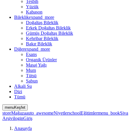
Tesbih
Yüzük
Kabaşon
Bileklik
expand_more
Doğaltaş Bileklik
Erkek Doğaltaş Bileklik
Gümüş Doğaltaş Bileklik
Kehribar Bileklik
Bakır Bileklik
Diğer
expand_more
Esans
Organik Ürünler
Masaj Yağı
Mum
Tütsü
Sabun
Alkali Su
Dizi
Tümü
menu
Keşfet
store
Mağaza
auto_awesome
Niyetler
school
Eğitimler
menu_book
Şiva
Arşivi
login
Giriş
Anasayfa