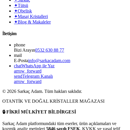
✦
Tütsü
✦
Obelisk
✦
Masaj Kristalleri
✦
Blog & Makaleler
İletişim
phone
Bizi Arayın
0532 630 88 77
mail
E-Posta
info@sarkacadam.com
chat
WhatsApp ile Yaz
arrow_forward
send
Telegram Kanalı
arrow_forward
©
2026
Sarkaç Adam. Tüm hakları saklıdır.
OTANTİK VE DOĞAL KRİSTALLER MAĞAZASI
🔒
FİKRİ MÜLKİYET BİLDİRGESİ
Sarkaç Adam platformundaki tüm eserler, ürün açıklamaları ve
kozmik analiz metinleri
5846 sayılı FSEK
, KVKK ve yasal telif