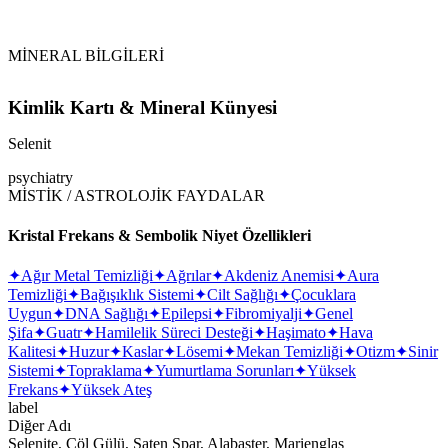
Suya atıldığında hızla eriyip yapısı bozulacağı için
kesinlikle suyla temas ettirilmemelidir.
MİNERAL BİLGİLERİ
Kimlik Kartı & Mineral Künyesi
Selenit
psychiatry
MİSTİK / ASTROLOJİK FAYDALAR
Kristal Frekans & Sembolik Niyet Özellikleri
✦
Ağır Metal Temizliği
✦
Ağrılar
✦
Akdeniz Anemisi
✦
Aura
Temizliği
✦
Bağışıklık Sistemi
✦
Cilt Sağlığı
✦
Çocuklara
Uygun
✦
DNA Sağlığı
✦
Epilepsi
✦
Fibromiyalji
✦
Genel
Şifa
✦
Guatr
✦
Hamilelik Süreci Desteği
✦
Haşimato
✦
Hava
Kalitesi
✦
Huzur
✦
Kaslar
✦
Lösemi
✦
Mekan Temizliği
✦
Otizm
✦
Sinir
Sistemi
✦
Topraklama
✦
Yumurtlama Sorunları
✦
Yüksek
Frekans
✦
Yüksek Ateş
label
Diğer Adı
Selenite, Çöl Gülü, Saten Spar, Alabaster, Marienglas