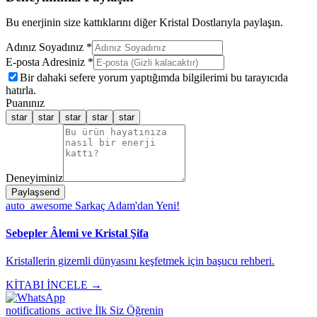
Bu enerjinin size kattıklarını diğer Kristal Dostlarıyla paylaşın.
Adınız Soyadınız *
E-posta Adresiniz *
Bir dahaki sefere yorum yaptığımda bilgilerimi bu tarayıcıda
hatırla.
Puanınız
star
star
star
star
star
Deneyiminiz
Paylaş
send
auto_awesome
Sarkaç Adam'dan Yeni!
Sebepler Âlemi ve Kristal Şifa
Kristallerin gizemli dünyasını keşfetmek için başucu rehberi.
KİTABI İNCELE →
notifications_active
İlk Siz Öğrenin