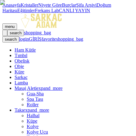
Anasayfa
Kristaller
Niyete Göre
Burçlar
Şifa Arşivi
Doğum
Haritası
Eğitimler
Frekans Lab
CANLI YAYIN
menu
shopping_bag
search
login
GİRİŞ
favorite
shopping_bag
search
Ham Kütle
Tımbıl
Obelisk
Obje
Küre
Sarkaç
Lamba
Masaj Aleti
expand_more
Gua-Sha
Spa Taşı
Roller
Takı
expand_more
Halhal
Küpe
Kolye
Kolye Ucu