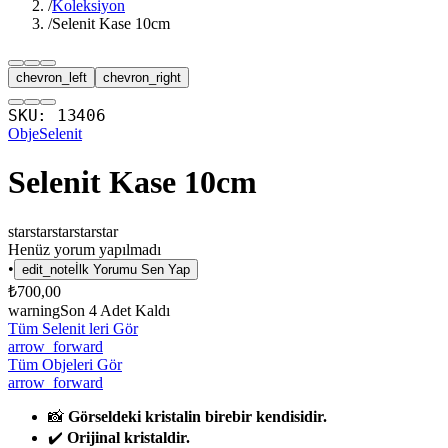
/
Koleksiyon
/
Selenit Kase 10cm
chevron_left
chevron_right
SKU:
13406
Obje
Selenit
Selenit Kase 10cm
star
star
star
star
star
Henüz yorum yapılmadı
•
edit_note
İlk Yorumu Sen Yap
₺700,00
warning
Son
4
Adet Kaldı
Tüm Selenit leri Gör
arrow_forward
Tüm Objeleri Gör
arrow_forward
📸
Görseldeki kristalin birebir kendisidir.
✔️
Orijinal kristaldir.