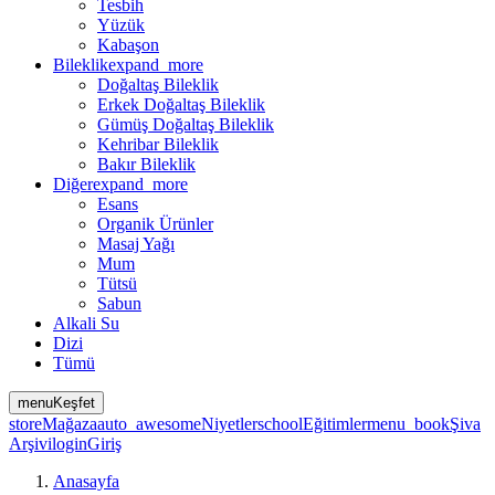
Tesbih
Yüzük
Kabaşon
Bileklik
expand_more
Doğaltaş Bileklik
Erkek Doğaltaş Bileklik
Gümüş Doğaltaş Bileklik
Kehribar Bileklik
Bakır Bileklik
Diğer
expand_more
Esans
Organik Ürünler
Masaj Yağı
Mum
Tütsü
Sabun
Alkali Su
Dizi
Tümü
menu
Keşfet
store
Mağaza
auto_awesome
Niyetler
school
Eğitimler
menu_book
Şiva
Arşivi
login
Giriş
Anasayfa