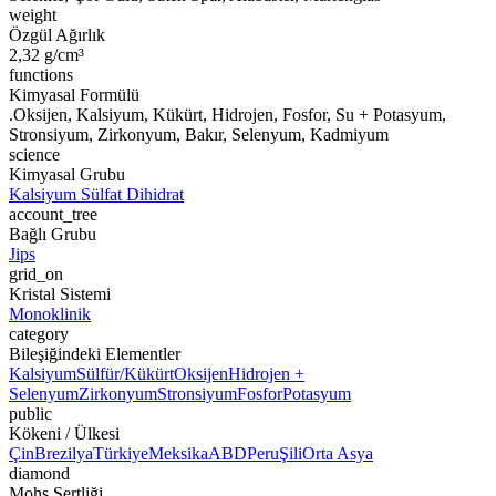
weight
Özgül Ağırlık
2,32 g/cm³
functions
Kimyasal Formülü
.Oksijen, Kalsiyum, Kükürt, Hidrojen, Fosfor, Su + Potasyum,
Stronsiyum, Zirkonyum, Bakır, Selenyum, Kadmiyum
science
Kimyasal Grubu
Kalsiyum Sülfat Dihidrat
account_tree
Bağlı Grubu
Jips
grid_on
Kristal Sistemi
Monoklinik
category
Bileşiğindeki Elementler
Kalsiyum
Sülfür/Kükürt
Oksijen
Hidrojen +
Selenyum
Zirkonyum
Stronsiyum
Fosfor
Potasyum
public
Kökeni / Ülkesi
Çin
Brezilya
Türkiye
Meksika
ABD
Peru
Şili
Orta Asya
diamond
Mohs Sertliği