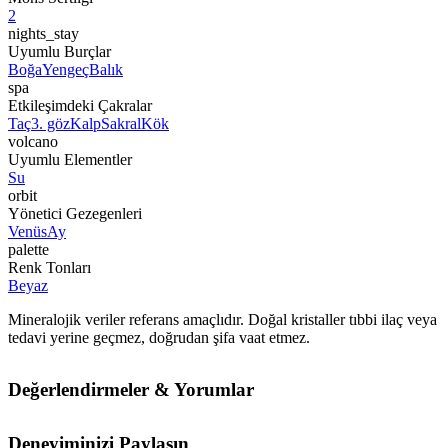
2
nights_stay
Uyumlu Burçlar
Boğa
Yengeç
Balık
spa
Etkileşimdeki Çakralar
Taç
3. göz
Kalp
Sakral
Kök
volcano
Uyumlu Elementler
Su
orbit
Yönetici Gezegenleri
Venüs
Ay
palette
Renk Tonları
Beyaz
Mineralojik veriler referans amaçlıdır. Doğal kristaller tıbbi ilaç veya
tedavi yerine geçmez, doğrudan şifa vaat etmez.
Değerlendirmeler & Yorumlar
Deneyiminizi Paylaşın