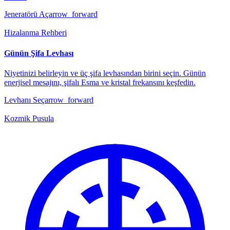
Jeneratörü Aç
arrow_forward
Hizalanma Rehberi
Günün Şifa Levhası
Niyetinizi belirleyin ve üç şifa levhasından birini seçin. Günün
enerjisel mesajını, şifalı Esma ve kristal frekansını keşfedin.
Levhanı Seç
arrow_forward
Kozmik Pusula