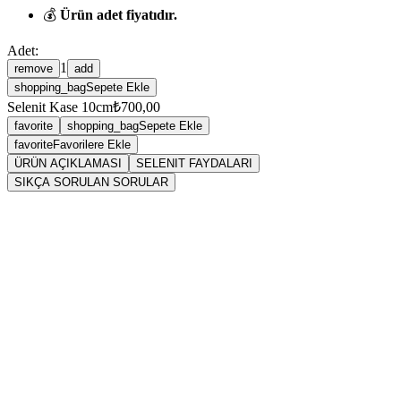
💰
Ürün adet fiyatıdır.
Adet:
1
remove
add
shopping_bag
Sepete Ekle
Selenit Kase 10cm
₺700,00
favorite
shopping_bag
Sepete Ekle
favorite
Favorilere Ekle
ÜRÜN AÇIKLAMASI
SELENIT FAYDALARI
SIKÇA SORULAN SORULAR
Sarkaç
Selenit
Selenit (Selenite)
jips