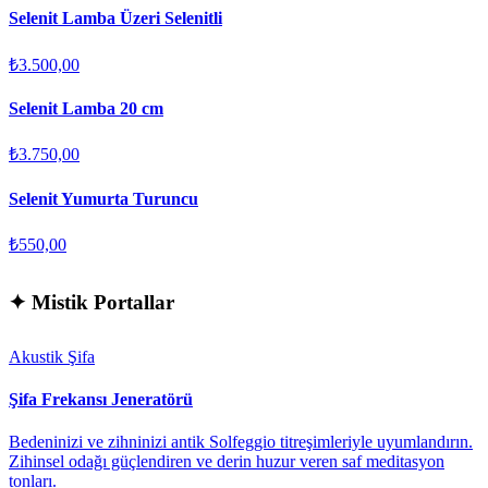
Selenit Lamba Üzeri Selenitli
₺3.500,00
Selenit Lamba 20 cm
₺3.750,00
Selenit Yumurta Turuncu
₺550,00
✦
Mistik Portallar
Akustik Şifa
Şifa Frekansı Jeneratörü
Bedeninizi ve zihninizi antik Solfeggio titreşimleriyle uyumlandırın.
Zihinsel odağı güçlendiren ve derin huzur veren saf meditasyon
tonları.