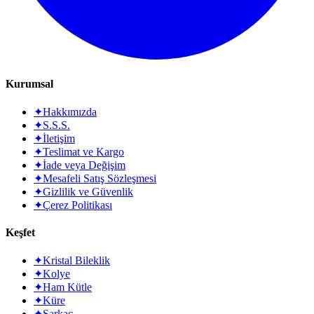
Kurumsal
✦
Hakkımızda
✦
S.S.S.
✦
İletişim
✦
Teslimat ve Kargo
✦
İade veya Değişim
✦
Mesafeli Satış Sözleşmesi
✦
Gizlilik ve Güvenlik
✦
Çerez Politikası
Keşfet
✦
Kristal Bileklik
✦
Kolye
✦
Ham Kütle
✦
Küre
✦
Sarkaç