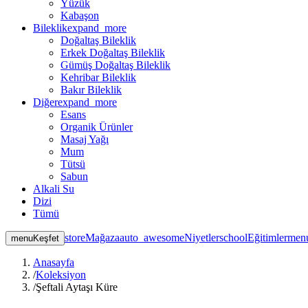
Yüzük
Kabaşon
Bileklik
expand_more
Doğaltaş Bileklik
Erkek Doğaltaş Bileklik
Gümüş Doğaltaş Bileklik
Kehribar Bileklik
Bakır Bileklik
Diğer
expand_more
Esans
Organik Ürünler
Masaj Yağı
Mum
Tütsü
Sabun
Alkali Su
Dizi
Tümü
store
Mağaza
auto_awesome
Niyetler
school
Eğitimler
men
menu
Keşfet
Anasayfa
/
Koleksiyon
/
Şeftali Aytaşı Küre