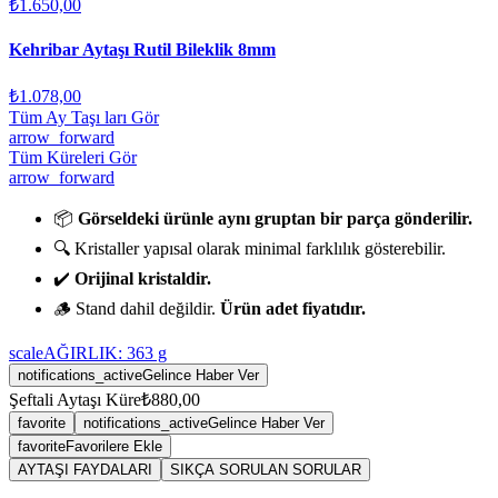
₺1.650,00
Kehribar Aytaşı Rutil Bileklik 8mm
₺1.078,00
Tüm Ay Taşı ları Gör
arrow_forward
Tüm Küreleri Gör
arrow_forward
📦
Görseldeki ürünle aynı gruptan bir parça gönderilir.
🔍 Kristaller yapısal olarak minimal farklılık gösterebilir.
✔️
Orijinal kristaldir.
🪵 Stand dahil değildir.
Ürün adet fiyatıdır.
scale
AĞIRLIK:
363
g
notifications_active
Gelince Haber Ver
Şeftali Aytaşı Küre
₺880,00
favorite
notifications_active
Gelince Haber Ver
favorite
Favorilere Ekle
AYTAŞI FAYDALARI
SIKÇA SORULAN SORULAR