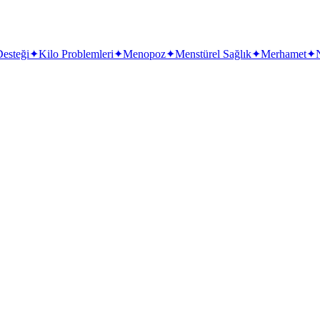
Desteği
✦
Kilo Problemleri
✦
Menopoz
✦
Menstürel Sağlık
✦
Merhamet
✦