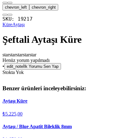
chevron_left
chevron_right
SKU:
19217
Küre
Aytaşı
Şeftali Aytaşı Küre
star
star
star
star
star
Henüz yorum yapılmadı
•
edit_note
İlk Yorumu Sen Yap
Stokta Yok
Benzer ürünleri inceleyebilirsiniz:
Aytaşı Küre
₺5.225,00
Aytaşı / Blue Apatit Bileklik 8mm