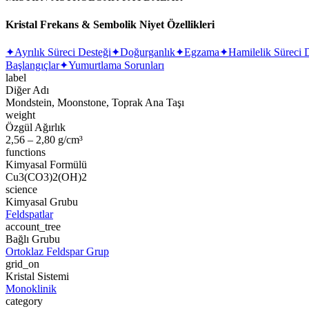
Kristal Frekans & Sembolik Niyet Özellikleri
✦
Ayrılık Süreci Desteği
✦
Doğurganlık
✦
Egzama
✦
Hamilelik Süreci 
Başlangıçlar
✦
Yumurtlama Sorunları
label
Diğer Adı
Mondstein, Moonstone, Toprak Ana Taşı
weight
Özgül Ağırlık
2,56 – 2,80 g/cm³
functions
Kimyasal Formülü
Cu3(CO3)2(OH)2
science
Kimyasal Grubu
Feldspatlar
account_tree
Bağlı Grubu
Ortoklaz Feldspar Grup
grid_on
Kristal Sistemi
Monoklinik
category