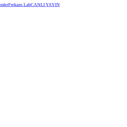
imler
Frekans Lab
CANLI YAYIN