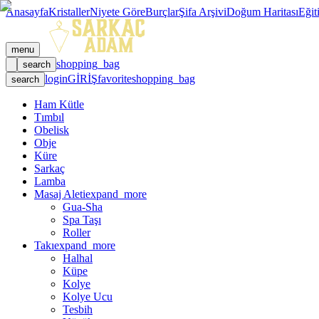
Anasayfa
Kristaller
Niyete Göre
Burçlar
Şifa Arşivi
Doğum Haritası
Eğit
menu
shopping_bag
search
login
GİRİŞ
favorite
shopping_bag
search
Ham Kütle
Tımbıl
Obelisk
Obje
Küre
Sarkaç
Lamba
Masaj Aleti
expand_more
Gua-Sha
Spa Taşı
Roller
Takı
expand_more
Halhal
Küpe
Kolye
Kolye Ucu
Tesbih