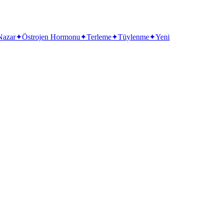
Nazar
✦
Östrojen Hormonu
✦
Terleme
✦
Tüylenme
✦
Yeni