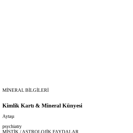
Detoks ve Ödem:
Arındırma:
Şarj Etme:
Aytaşı
Dönemsel Temizlik:
MİNERAL BİLGİLERİ
Kimlik Kartı & Mineral Künyesi
Aytaşı
psychiatry
MİSTİK / ASTROLOJİK FAYDALAR