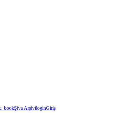
u_book
Şiva Arşivi
login
Giriş