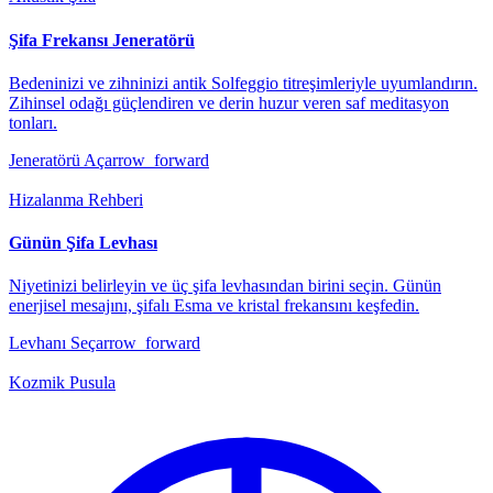
Şifa Frekansı Jeneratörü
Bedeninizi ve zihninizi antik Solfeggio titreşimleriyle uyumlandırın.
Zihinsel odağı güçlendiren ve derin huzur veren saf meditasyon
tonları.
Jeneratörü Aç
arrow_forward
Hizalanma Rehberi
Günün Şifa Levhası
Niyetinizi belirleyin ve üç şifa levhasından birini seçin. Günün
enerjisel mesajını, şifalı Esma ve kristal frekansını keşfedin.
Levhanı Seç
arrow_forward
Kozmik Pusula