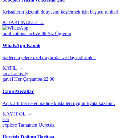
Kristallerin gizemli dünyasını keşfetmek için başucu rehberi.
KİTABI İNCELE →
notifications_active
İlk Siz Öğrenin
WhatsApp Kanalı
Sadece üyelere özel duyurular ve flaş indirimler.
KATIL →
local_activity
gavel
Her Çarşamba 22:00
Canlı Mezatlar
Açık artırma ile en nadide kristalleri uygun fiyata kazanın.
KAYIT OL →
star
explore
Tamamen Ücretsiz
Ücretsiz Doğum Haritası