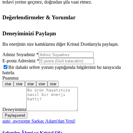
tedavi yerine geçmez, doğrudan şifa vaat etmez.
Değerlendirmeler & Yorumlar
Deneyiminizi Paylaşın
Bu enerjinin size kattıklarını diğer Kristal Dostlarıyla paylaşın.
Adınız Soyadınız *
E-posta Adresiniz *
Bir dahaki sefere yorum yaptığımda bilgilerimi bu tarayıcıda
hatırla.
Puanınız
star
star
star
star
star
Deneyiminiz
Paylaş
send
auto_awesome
Sarkaç Adam'dan Yeni!
Sebepler Âlemi ve Kristal Şifa