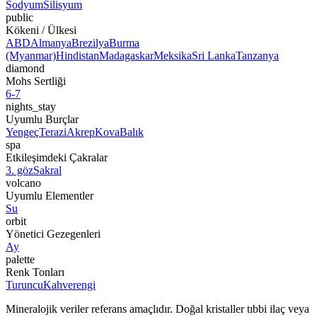
Sodyum
Silisyum
public
Kökeni / Ülkesi
ABD
Almanya
Brezilya
Burma
(Myanmar)
Hindistan
Madagaskar
Meksika
Sri Lanka
Tanzanya
diamond
Mohs Sertliği
6-7
nights_stay
Uyumlu Burçlar
Yengeç
Terazi
Akrep
Kova
Balık
spa
Etkileşimdeki Çakralar
3. göz
Sakral
volcano
Uyumlu Elementler
Su
orbit
Yönetici Gezegenleri
Ay
palette
Renk Tonları
Turuncu
Kahverengi
Mineralojik veriler referans amaçlıdır. Doğal kristaller tıbbi ilaç veya