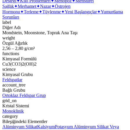
Desteği
✦
Kilo Problemleri
✦
Menopoz
✦
Menstürel
Sağlık
✦
Merhamet
✦
Nazar
✦
Östrojen
Hormonu
✦
Terleme
✦
Tüylenme
✦
Yeni Başlangıçlar
✦
Yumurtlama
Sorunları
label
Diğer Adı
Mondstein, Moonstone, Toprak Ana Taşı
weight
Özgül Ağırlık
2,56 – 2,80 g/cm³
functions
Kimyasal Formülü
Cu3(CO3)2(OH)2
science
Kimyasal Grubu
Feldspatlar
account_tree
Bağlı Grubu
Ortoklaz Feldspar Grup
grid_on
Kristal Sistemi
Monoklinik
category
Bileşiğindeki Elementler
Alüminyum Silikat
Kalsiyum
Potasyum Alüminyum Silikat Veya