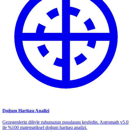
Doğum Haritası Analizi
Gezegenlerin diliyle ruhunuzun pusulasını keşfedin. Astromath v5.0
ile %100 matematiksel doğum haritası analizi.