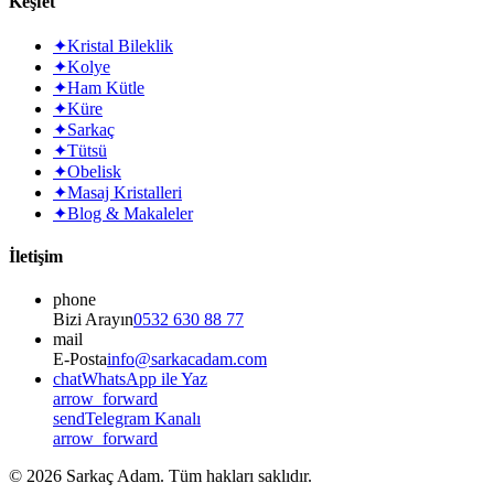
Keşfet
✦
Kristal Bileklik
✦
Kolye
✦
Ham Kütle
✦
Küre
✦
Sarkaç
✦
Tütsü
✦
Obelisk
✦
Masaj Kristalleri
✦
Blog & Makaleler
İletişim
phone
Bizi Arayın
0532 630 88 77
mail
E-Posta
info@sarkacadam.com
chat
WhatsApp ile Yaz
arrow_forward
send
Telegram Kanalı
arrow_forward
©
2026
Sarkaç Adam. Tüm hakları saklıdır.