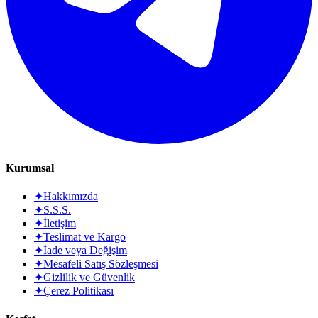
Kurumsal
✦
Hakkımızda
✦
S.S.S.
✦
İletişim
✦
Teslimat ve Kargo
✦
İade veya Değişim
✦
Mesafeli Satış Sözleşmesi
✦
Gizlilik ve Güvenlik
✦
Çerez Politikası