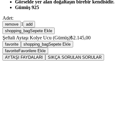
Görselde yer alan doğaltaşın birebir kendisidir.
Gümüş 925
Adet:
1
remove
add
shopping_bag
Sepete Ekle
Şeftali Aytaşı Kolye Ucu (Gümüş)
₺2.145,00
favorite
shopping_bag
Sepete Ekle
favorite
Favorilere Ekle
AYTAŞI FAYDALARI
SIKÇA SORULAN SORULAR