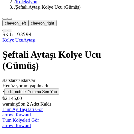
/
Koleksiyon
/
Şeftali Aytaşı Kolye Ucu (Gümüş)
chevron_left
chevron_right
SKU:
93594
Kolye Ucu
Aytaşı
Şeftali Aytaşı Kolye Ucu
(Gümüş)
star
star
star
star
star
Henüz yorum yapılmadı
•
edit_note
İlk Yorumu Sen Yap
₺2.145,00
warning
Son
2
Adet Kaldı
Tüm Ay Taşı ları Gör
arrow_forward
Tüm Kolyeleri Gör
arrow_forward