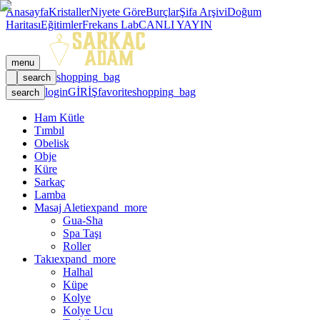
Anasayfa
Kristaller
Niyete Göre
Burçlar
Şifa Arşivi
Doğum
Haritası
Eğitimler
Frekans Lab
CANLI YAYIN
menu
shopping_bag
search
login
GİRİŞ
favorite
shopping_bag
search
Ham Kütle
Tımbıl
Obelisk
Obje
Küre
Sarkaç
Lamba
Masaj Aleti
expand_more
Gua-Sha
Spa Taşı
Roller
Takı
expand_more
Halhal
Küpe
Kolye
Kolye Ucu