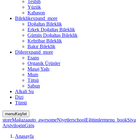
Tesbih
Yüzük
Kabaşon
Bileklik
expand_more
Doğaltaş Bileklik
Erkek Doğaltaş Bileklik
Gümüş Doğaltaş Bileklik
Kehribar Bileklik
Bakır Bileklik
Diğer
expand_more
Esans
Organik Ürünler
Masaj Yağı
Mum
Tütsü
Sabun
Alkali Su
Dizi
Tümü
menu
Keşfet
store
Mağaza
auto_awesome
Niyetler
school
Eğitimler
menu_book
Şiva
Arşivi
login
Giriş
Anasayfa