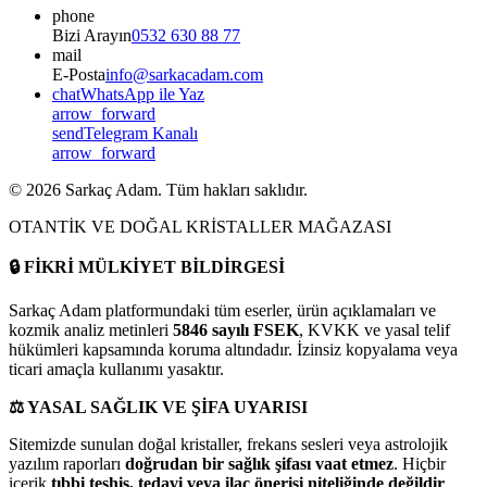
phone
Bizi Arayın
0532 630 88 77
mail
E-Posta
info@sarkacadam.com
chat
WhatsApp ile Yaz
arrow_forward
send
Telegram Kanalı
arrow_forward
©
2026
Sarkaç Adam. Tüm hakları saklıdır.
OTANTİK VE DOĞAL KRİSTALLER MAĞAZASI
🔒
FİKRİ MÜLKİYET BİLDİRGESİ
Sarkaç Adam platformundaki tüm eserler, ürün açıklamaları ve
kozmik analiz metinleri
5846 sayılı FSEK
, KVKK ve yasal telif
hükümleri kapsamında koruma altındadır. İzinsiz kopyalama veya
ticari amaçla kullanımı yasaktır.
⚖️
YASAL SAĞLIK VE ŞİFA UYARISI
Sitemizde sunulan doğal kristaller, frekans sesleri veya astrolojik
yazılım raporları
doğrudan bir sağlık şifası vaat etmez
. Hiçbir
içerik
tıbbi teşhis, tedavi veya ilaç önerisi niteliğinde değildir
.