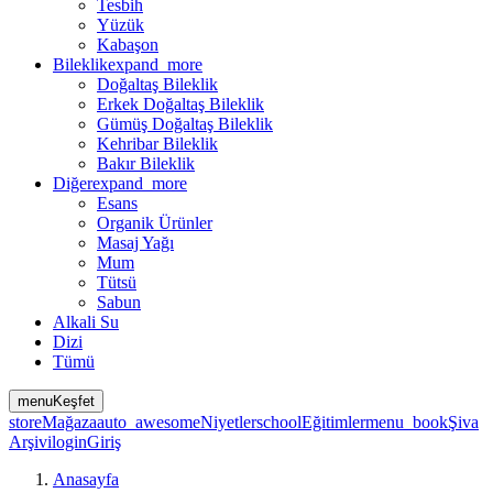
Tesbih
Yüzük
Kabaşon
Bileklik
expand_more
Doğaltaş Bileklik
Erkek Doğaltaş Bileklik
Gümüş Doğaltaş Bileklik
Kehribar Bileklik
Bakır Bileklik
Diğer
expand_more
Esans
Organik Ürünler
Masaj Yağı
Mum
Tütsü
Sabun
Alkali Su
Dizi
Tümü
menu
Keşfet
store
Mağaza
auto_awesome
Niyetler
school
Eğitimler
menu_book
Şiva
Arşivi
login
Giriş
Anasayfa