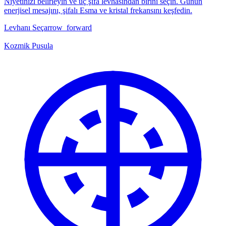
Niyetinizi belirleyin ve üç şifa levhasından birini seçin. Günün
enerjisel mesajını, şifalı Esma ve kristal frekansını keşfedin.
Levhanı Seç
arrow_forward
Kozmik Pusula