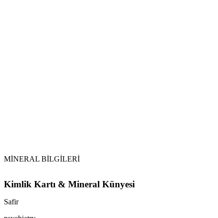
Su ile Arındırma:
Toprak ile Şarj:
Selenit veya Sitrin Kullanımı:
Tütsüleme:
MİNERAL BİLGİLERİ
Kimlik Kartı & Mineral Künyesi
Safir