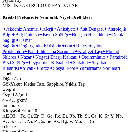
psychiatry
MİSTİK / ASTROLOJİK FAYDALAR
Kristal Frekans & Sembolik Niyet Özellikleri
✦
Akdeniz Anemisi
✦
Alerji
✦
Anksiyete
✦
Asit Dengesi
✦
Astrolojik
Bilgi
✦
Bağ Dokusu
✦
Beyin Sağlığı
✦
Bulaşıcı Hastalıklar
✦
Dalak
Sağlığı
✦
Damar
Sağlığı
✦
Doğurganlık
✦
Disiplin
✦
Gut
✦
Hafıza
✦
İşitme
Problemleri
✦
Kan Pıhtılaşma Sorunları
✦
Kraliyet Taşı
✦
Multipl
Skleroz
✦
Nazar
✦
Negatif Enerji Kalkanı
✦
Otoimmünite
✦
Paratiroid
Bezi Sağlığı
✦
Peygamber Kristalleri
✦
Sadakat
✦
Seyahat
Bulantısı
✦
Siyatik
✦
Siroz
✦
Sosyal Fobi
✦
Yumurtlama Sorunları
label
Diğer Adı
GökYakut, Kader Taşı, Sapphire, Yıldız Taşı
weight
Özgül Ağırlık
4 – 4,1 g/cm³
functions
Kimyasal Formülü
Al2O3 + Fe, Cr, Zr, Ti, Ga, Re, Br, Rb, Tb, Si, Ca, K, Sr, Y, Nb,
Ac, S, Cl, Ir, Ni, P, Cu, Se, As, Hg, V, Mo, Tl, Co
science
Kimyasal Grubu