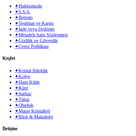
✦
Hakkımızda
✦
S.S.S.
✦
İletişim
✦
Teslimat ve Kargo
✦
İade veya Değişim
✦
Mesafeli Satış Sözleşmesi
✦
Gizlilik ve Güvenlik
✦
Çerez Politikası
Keşfet
✦
Kristal Bileklik
✦
Kolye
✦
Ham Kütle
✦
Küre
✦
Sarkaç
✦
Tütsü
✦
Obelisk
✦
Masaj Kristalleri
✦
Blog & Makaleler
İletişim