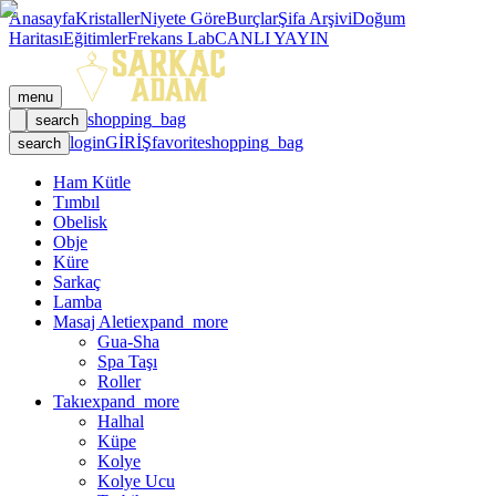
Anasayfa
Kristaller
Niyete Göre
Burçlar
Şifa Arşivi
Doğum
Haritası
Eğitimler
Frekans Lab
CANLI YAYIN
menu
shopping_bag
search
login
GİRİŞ
favorite
shopping_bag
search
Ham Kütle
Tımbıl
Obelisk
Obje
Küre
Sarkaç
Lamba
Masaj Aleti
expand_more
Gua-Sha
Spa Taşı
Roller
Takı
expand_more
Halhal
Küpe
Kolye
Kolye Ucu