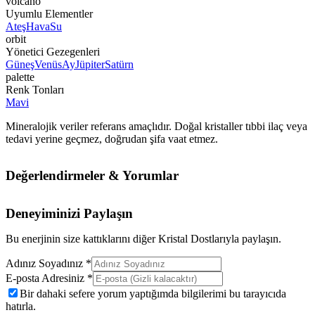
volcano
Uyumlu Elementler
Ateş
Hava
Su
orbit
Yönetici Gezegenleri
Güneş
Venüs
Ay
Jüpiter
Satürn
palette
Renk Tonları
Mavi
Mineralojik veriler referans amaçlıdır. Doğal kristaller tıbbi ilaç veya
tedavi yerine geçmez, doğrudan şifa vaat etmez.
Değerlendirmeler & Yorumlar
Deneyiminizi Paylaşın
Bu enerjinin size kattıklarını diğer Kristal Dostlarıyla paylaşın.
Adınız Soyadınız *
E-posta Adresiniz *
Bir dahaki sefere yorum yaptığımda bilgilerimi bu tarayıcıda
hatırla.