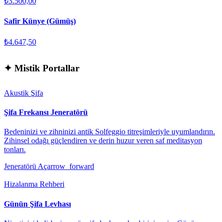
₺3.500,00
Safir Künye (Gümüş)
₺4.647,50
✦
Mistik Portallar
Akustik Şifa
Şifa Frekansı Jeneratörü
Bedeninizi ve zihninizi antik Solfeggio titreşimleriyle uyumlandırın.
Zihinsel odağı güçlendiren ve derin huzur veren saf meditasyon
tonları.
Jeneratörü Aç
arrow_forward
Hizalanma Rehberi
Günün Şifa Levhası