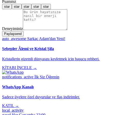
Puanınız
star
star
star
star
star
Deneyiminiz
Paylaş
send
auto_awesome
Sarkaç Adam'dan Yeni!
Sebepler Âlemi ve Kristal Şifa
Kristallerin gizemli dünyasını keşfetmek için başucu rehberi.
KİTABI İNCELE →
notifications_active
İlk Siz Öğrenin
WhatsApp Kanalı
Sadece üyelere özel duyurular ve flaş indirimler.
KATIL →
local_activity
gavel
Her Çarşamba 22:00