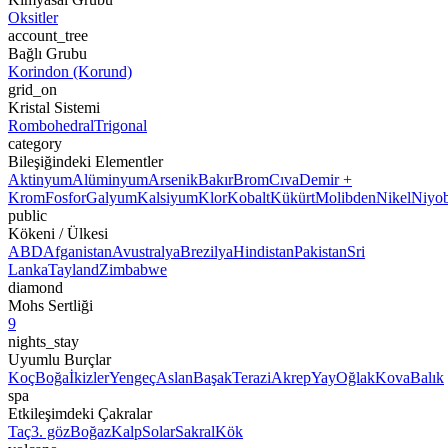
Oksitler
account_tree
Bağlı Grubu
Korindon (Korund)
grid_on
Kristal Sistemi
Rombohedral
Trigonal
category
Bileşiğindeki Elementler
Aktinyum
Alüminyum
Arsenik
Bakır
Brom
Cıva
Demir +
Krom
Fosfor
Galyum
Kalsiyum
Klor
Kobalt
Kükürt
Molibden
Nikel
Niyo
public
Kökeni / Ülkesi
ABD
Afganistan
Avustralya
Brezilya
Hindistan
Pakistan
Sri
Lanka
Tayland
Zimbabwe
diamond
Mohs Sertliği
9
nights_stay
Uyumlu Burçlar
Koç
Boğa
İkizler
Yengeç
Aslan
Başak
Terazi
Akrep
Yay
Oğlak
Kova
Balık
spa
Etkileşimdeki Çakralar
Taç
3. göz
Boğaz
Kalp
Solar
Sakral
Kök