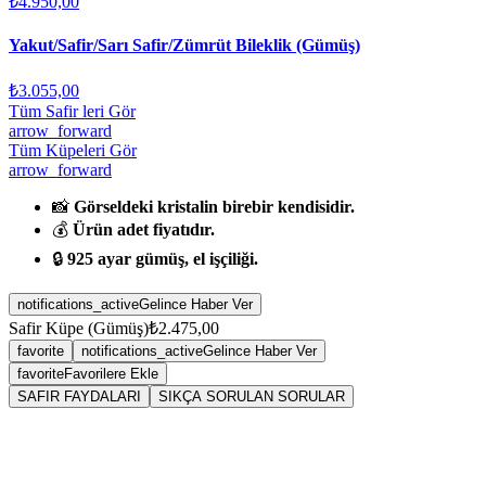
₺4.950,00
Yakut/Safir/Sarı Safir/Zümrüt Bileklik (Gümüş)
₺3.055,00
Tüm Safir leri Gör
arrow_forward
Tüm Küpeleri Gör
arrow_forward
📸
Görseldeki kristalin birebir kendisidir.
💰
Ürün adet fiyatıdır.
🔒
925 ayar gümüş, el işçiliği.
notifications_active
Gelince Haber Ver
Safir Küpe (Gümüş)
₺2.475,00
favorite
notifications_active
Gelince Haber Ver
favorite
Favorilere Ekle
SAFIR FAYDALARI
SIKÇA SORULAN SORULAR