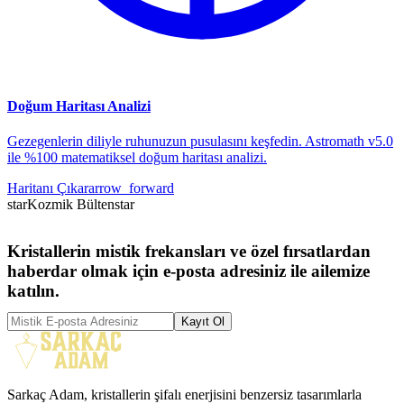
Doğum Haritası Analizi
Gezegenlerin diliyle ruhunuzun pusulasını keşfedin. Astromath v5.0
ile %100 matematiksel doğum haritası analizi.
Haritanı Çıkar
arrow_forward
star
Kozmik Bülten
star
Kristallerin mistik frekansları ve özel fırsatlardan
haberdar olmak için e-posta adresiniz ile ailemize
katılın.
Kayıt Ol
Sarkaç Adam, kristallerin şifalı enerjisini benzersiz tasarımlarla