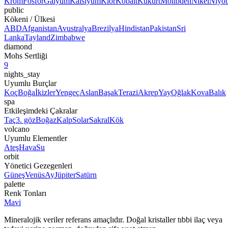
Krom
Fosfor
Galyum
Kalsiyum
Klor
Kobalt
Kükürt
Molibden
Nikel
Niyo
public
Kökeni / Ülkesi
ABD
Afganistan
Avustralya
Brezilya
Hindistan
Pakistan
Sri
Lanka
Tayland
Zimbabwe
diamond
Mohs Sertliği
9
nights_stay
Uyumlu Burçlar
Koç
Boğa
İkizler
Yengeç
Aslan
Başak
Terazi
Akrep
Yay
Oğlak
Kova
Balık
spa
Etkileşimdeki Çakralar
Taç
3. göz
Boğaz
Kalp
Solar
Sakral
Kök
volcano
Uyumlu Elementler
Ateş
Hava
Su
orbit
Yönetici Gezegenleri
Güneş
Venüs
Ay
Jüpiter
Satürn
palette
Renk Tonları
Mavi
Mineralojik veriler referans amaçlıdır. Doğal kristaller tıbbi ilaç veya