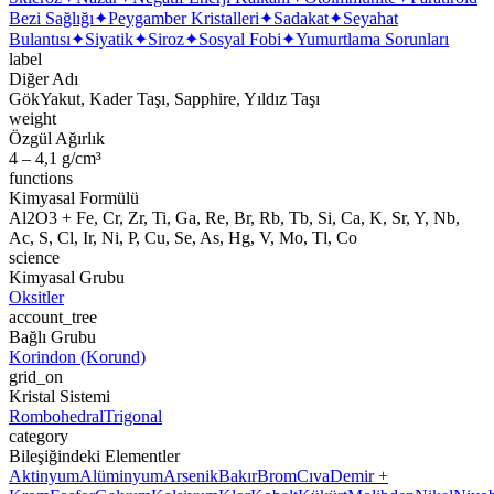
Bezi Sağlığı
✦
Peygamber Kristalleri
✦
Sadakat
✦
Seyahat
Bulantısı
✦
Siyatik
✦
Siroz
✦
Sosyal Fobi
✦
Yumurtlama Sorunları
label
Diğer Adı
GökYakut, Kader Taşı, Sapphire, Yıldız Taşı
weight
Özgül Ağırlık
4 – 4,1 g/cm³
functions
Kimyasal Formülü
Al2O3 + Fe, Cr, Zr, Ti, Ga, Re, Br, Rb, Tb, Si, Ca, K, Sr, Y, Nb,
Ac, S, Cl, Ir, Ni, P, Cu, Se, As, Hg, V, Mo, Tl, Co
science
Kimyasal Grubu
Oksitler
account_tree
Bağlı Grubu
Korindon (Korund)
grid_on
Kristal Sistemi
Rombohedral
Trigonal
category
Bileşiğindeki Elementler
Aktinyum
Alüminyum
Arsenik
Bakır
Brom
Cıva
Demir +