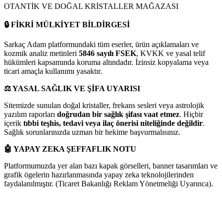
OTANTİK VE DOĞAL KRİSTALLER MAĞAZASI
🔒
FİKRİ MÜLKİYET BİLDİRGESİ
Sarkaç Adam platformundaki tüm eserler, ürün açıklamaları ve
kozmik analiz metinleri
5846 sayılı FSEK
, KVKK ve yasal telif
hükümleri kapsamında koruma altındadır. İzinsiz kopyalama veya
ticari amaçla kullanımı yasaktır.
⚖️
YASAL SAĞLIK VE ŞİFA UYARISI
Sitemizde sunulan doğal kristaller, frekans sesleri veya astrolojik
yazılım raporları
doğrudan bir sağlık şifası vaat etmez
. Hiçbir
içerik
tıbbi teşhis, tedavi veya ilaç önerisi niteliğinde değildir
.
Sağlık sorunlarınızda uzman bir hekime başvurmalısınız.
🤖
YAPAY ZEKA ŞEFFAFLIK NOTU
Platformumuzda yer alan bazı kapak görselleri, banner tasarımları ve
grafik ögelerin hazırlanmasında yapay zeka teknolojilerinden
faydalanılmıştır. (Ticaret Bakanlığı Reklam Yönetmeliği Uyarınca).