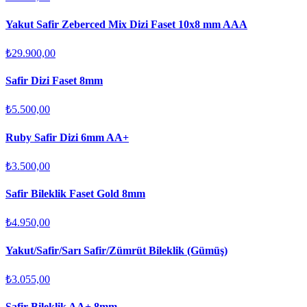
Yakut Safir Zeberced Mix Dizi Faset 10x8 mm AAA
₺29.900,00
Safir Dizi Faset 8mm
₺5.500,00
Ruby Safir Dizi 6mm AA+
₺3.500,00
Safir Bileklik Faset Gold 8mm
₺4.950,00
Yakut/Safir/Sarı Safir/Zümrüt Bileklik (Gümüş)
₺3.055,00
Safir Bileklik AA+ 8mm