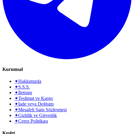
Kurumsal
✦
Hakkımızda
✦
S.S.S.
✦
İletişim
✦
Teslimat ve Kargo
✦
İade veya Değişim
✦
Mesafeli Satış Sözleşmesi
✦
Gizlilik ve Güvenlik
✦
Çerez Politikası
Keşfet