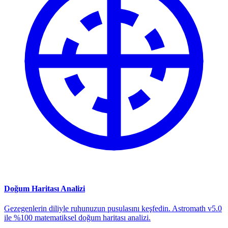
Doğum Haritası Analizi
Gezegenlerin diliyle ruhunuzun pusulasını keşfedin. Astromath v5.0
ile %100 matematiksel doğum haritası analizi.