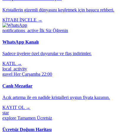
Kristallerin gizemli dünyasını keşfetmek için başucu rehberi.
KİTABI İNCELE →
notifications_active
İlk Siz Öğrenin
WhatsApp Kanalı
Sadece üyelere özel duyurular ve flaş indirimler.
KATIL →
local_activity
gavel
Her Çarşamba 22:00
Canlı Mezatlar
Açık artırma ile en nadide kristalleri uygun fiyata kazanın.
KAYIT OL →
star
explore
Tamamen Ücretsiz
Ücretsiz Doğum Haritası