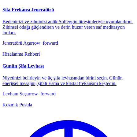
Şifa Frekansı Jeneratörü
Bedeninizi ve zihninizi antik Solfeggio titreşimleriyle uyumlandırın.
Zihinsel odağı güçlendiren ve derin huzur veren saf meditasyon
tonları.
Jeneratörü Aç
arrow_forward
Hizalanma Rehberi
Günün Şifa Levhası
Niyetinizi belirleyin ve üç şifa levhasından birini seçin. Günün
enerjisel mesajını, şifalı Esma ve kristal frekansını keşfedin.
Levhanı Seç
arrow_forward
Kozmik Pusula