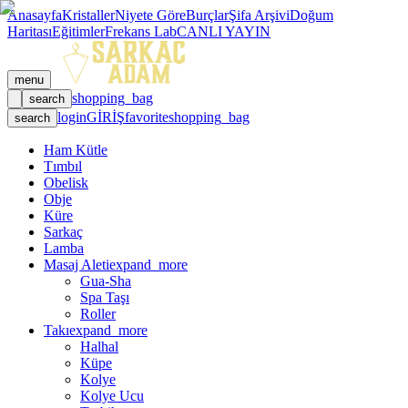
Anasayfa
Kristaller
Niyete Göre
Burçlar
Şifa Arşivi
Doğum
Haritası
Eğitimler
Frekans Lab
CANLI YAYIN
menu
shopping_bag
search
login
GİRİŞ
favorite
shopping_bag
search
Ham Kütle
Tımbıl
Obelisk
Obje
Küre
Sarkaç
Lamba
Masaj Aleti
expand_more
Gua-Sha
Spa Taşı
Roller
Takı
expand_more
Halhal
Küpe
Kolye
Kolye Ucu