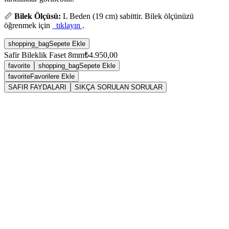
📏
Bilek Ölçüsü:
L Beden (19 cm) sabittir. Bilek ölçünüzü
öğrenmek için
tıklayın
.
shopping_bag
Sepete Ekle
Safir Bileklik Faset 8mm
₺4.950,00
favorite
shopping_bag
Sepete Ekle
favorite
Favorilere Ekle
SAFIR FAYDALARI
SIKÇA SORULAN SORULAR