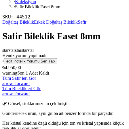
/
Koleksiyon
/
Safir Bileklik Faset 8mm
SKU:
44512
Doğaltaş Bileklik
Erkek Doğaltaş Bileklik
Safir
Safir Bileklik Faset 8mm
star
star
star
star
star
Henüz yorum yapılmadı
•
edit_note
İlk Yorumu Sen Yap
₺4.950,00
warning
Son
1
Adet Kaldı
Tüm Safir leri Gör
arrow_forward
Tüm Bileklikleri Gör
arrow_forward
🌿 Görsel, stoklarımızdan çekilmiştir.
Gönderilecek ürün, aynı gruba ait benzer formda bir parçadır.
Her kristal kendine özgü olduğu için ton ve kristal yapısında küçük
farklılıklar görülebilir.