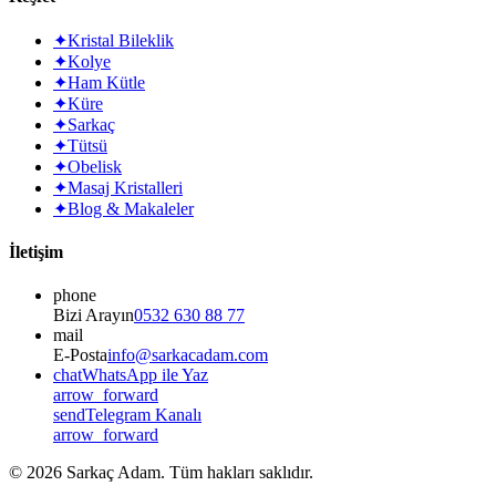
✦
Kristal Bileklik
✦
Kolye
✦
Ham Kütle
✦
Küre
✦
Sarkaç
✦
Tütsü
✦
Obelisk
✦
Masaj Kristalleri
✦
Blog & Makaleler
İletişim
phone
Bizi Arayın
0532 630 88 77
mail
E-Posta
info@sarkacadam.com
chat
WhatsApp ile Yaz
arrow_forward
send
Telegram Kanalı
arrow_forward
©
2026
Sarkaç Adam. Tüm hakları saklıdır.