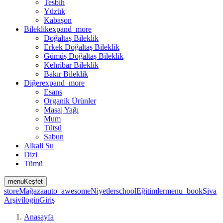
Tesbih
Yüzük
Kabaşon
Bileklik
expand_more
Doğaltaş Bileklik
Erkek Doğaltaş Bileklik
Gümüş Doğaltaş Bileklik
Kehribar Bileklik
Bakır Bileklik
Diğer
expand_more
Esans
Organik Ürünler
Masaj Yağı
Mum
Tütsü
Sabun
Alkali Su
Dizi
Tümü
menu
Keşfet
store
Mağaza
auto_awesome
Niyetler
school
Eğitimler
menu_book
Şiva
Arşivi
login
Giriş
Anasayfa