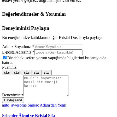
tedavi yerine geçmez, doğrudan şifa vaat etmez.
Değerlendirmeler & Yorumlar
Deneyiminizi Paylaşın
Bu enerjinin size kattıklarını diğer Kristal Dostlarıyla paylaşın.
Adınız Soyadınız *
E-posta Adresiniz *
Bir dahaki sefere yorum yaptığımda bilgilerimi bu tarayıcıda
hatırla.
Puanınız
star
star
star
star
star
Deneyiminiz
Paylaş
send
auto_awesome
Sarkaç Adam'dan Yeni!
Sebepler Âlemi ve Kristal Şifa