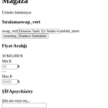
Mağaza
Ürünler
listeleniyor
Sıralama
swap_vert
swap_vert
unfold_more
inventory_2
Sadece Stoktakiler
Fiyat Aralığı
30
₺
83.000
₺
Min ₺
₺
—
Max ₺
₺
ŞİFA
psychiatry
Şifa ara veya seç...