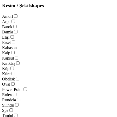
Kesim / Şekil
shapes
Amorf
Arpa
Barok
Damla
Elişi
Faset
Kabaşon
Kalp
Kapsül
Kırıktaş
Küp
Küre
Obelisk
Oval
Power Point
Rolex
Rondela
Silindir
Spa
Tımbıl