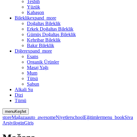
Tesbih
Yüzük
Kabaşon
Bileklik
expand_more
Doğaltaş Bileklik
Erkek Doğaltaş Bileklik
Gümüş Doğaltaş Bileklik
Kehribar Bileklik
Bakır Bileklik
Diğer
expand_more
Esans
Organik Ürünler
Masaj Yağı
Mum
Tütsü
Sabun
Alkali Su
Dizi
Tümü
menu
Keşfet
store
Mağaza
auto_awesome
Niyetler
school
Eğitimler
menu_book
Şiva
Arşivi
login
Giriş