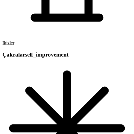
Ikizler
Çakralar
self_improvement