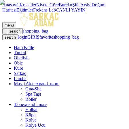
Anasayfa
Kristaller
Niyete Göre
Burçlar
Şifa Arşivi
Doğum
Haritası
Eğitimler
Frekans Lab
CANLI YAYIN
menu
shopping_bag
search
login
GİRİŞ
favorite
shopping_bag
search
Ham Kütle
Tımbıl
Obelisk
Obje
Küre
Sarkaç
Lamba
Masaj Aleti
expand_more
Gua-Sha
Spa Taşı
Roller
Takı
expand_more
Halhal
Küpe
Kolye
Kolye Ucu