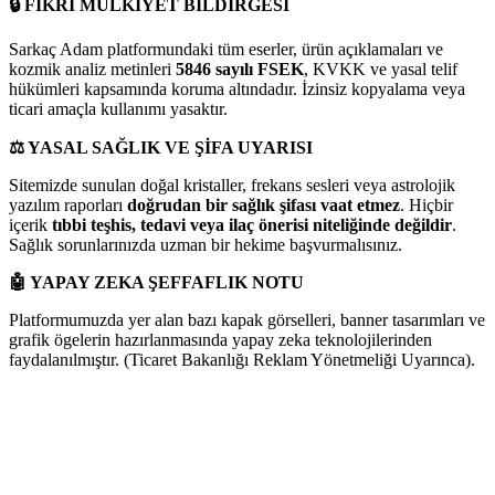
🔒
FİKRİ MÜLKİYET BİLDİRGESİ
Sarkaç Adam platformundaki tüm eserler, ürün açıklamaları ve
kozmik analiz metinleri
5846 sayılı FSEK
, KVKK ve yasal telif
hükümleri kapsamında koruma altındadır. İzinsiz kopyalama veya
ticari amaçla kullanımı yasaktır.
⚖️
YASAL SAĞLIK VE ŞİFA UYARISI
Sitemizde sunulan doğal kristaller, frekans sesleri veya astrolojik
yazılım raporları
doğrudan bir sağlık şifası vaat etmez
. Hiçbir
içerik
tıbbi teşhis, tedavi veya ilaç önerisi niteliğinde değildir
.
Sağlık sorunlarınızda uzman bir hekime başvurmalısınız.
🤖
YAPAY ZEKA ŞEFFAFLIK NOTU
Platformumuzda yer alan bazı kapak görselleri, banner tasarımları ve
grafik ögelerin hazırlanmasında yapay zeka teknolojilerinden
faydalanılmıştır. (Ticaret Bakanlığı Reklam Yönetmeliği Uyarınca).