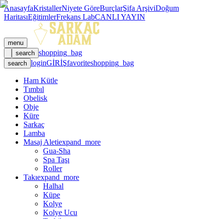
Anasayfa
Kristaller
Niyete Göre
Burçlar
Şifa Arşivi
Doğum
Haritası
Eğitimler
Frekans Lab
CANLI YAYIN
menu
shopping_bag
search
login
GİRİŞ
favorite
shopping_bag
search
Ham Kütle
Tımbıl
Obelisk
Obje
Küre
Sarkaç
Lamba
Masaj Aleti
expand_more
Gua-Sha
Spa Taşı
Roller
Takı
expand_more
Halhal
Küpe
Kolye
Kolye Ucu