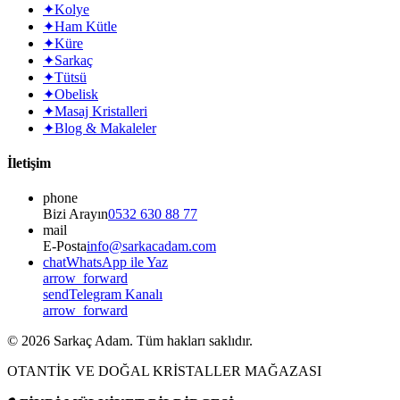
✦
Kolye
✦
Ham Kütle
✦
Küre
✦
Sarkaç
✦
Tütsü
✦
Obelisk
✦
Masaj Kristalleri
✦
Blog & Makaleler
İletişim
phone
Bizi Arayın
0532 630 88 77
mail
E-Posta
info@sarkacadam.com
chat
WhatsApp ile Yaz
arrow_forward
send
Telegram Kanalı
arrow_forward
©
2026
Sarkaç Adam. Tüm hakları saklıdır.
OTANTİK VE DOĞAL KRİSTALLER MAĞAZASI