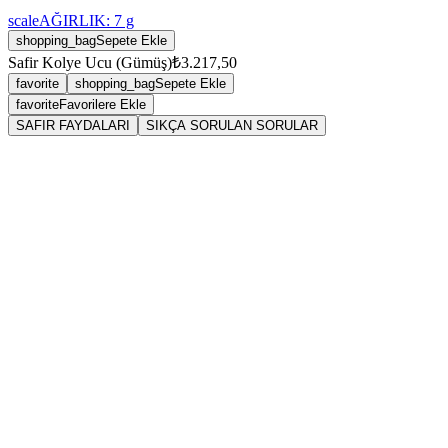
scale
AĞIRLIK:
7
g
shopping_bag
Sepete Ekle
Safir Kolye Ucu (Gümüş)
₺3.217,50
favorite
shopping_bag
Sepete Ekle
favorite
Favorilere Ekle
SAFIR FAYDALARI
SIKÇA SORULAN SORULAR