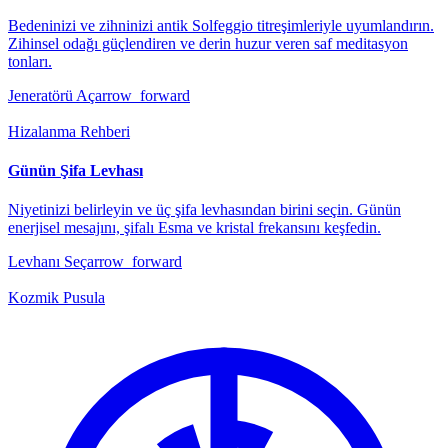
Bedeninizi ve zihninizi antik Solfeggio titreşimleriyle uyumlandırın.
Zihinsel odağı güçlendiren ve derin huzur veren saf meditasyon
tonları.
Jeneratörü Aç
arrow_forward
Hizalanma Rehberi
Günün Şifa Levhası
Niyetinizi belirleyin ve üç şifa levhasından birini seçin. Günün
enerjisel mesajını, şifalı Esma ve kristal frekansını keşfedin.
Levhanı Seç
arrow_forward
Kozmik Pusula