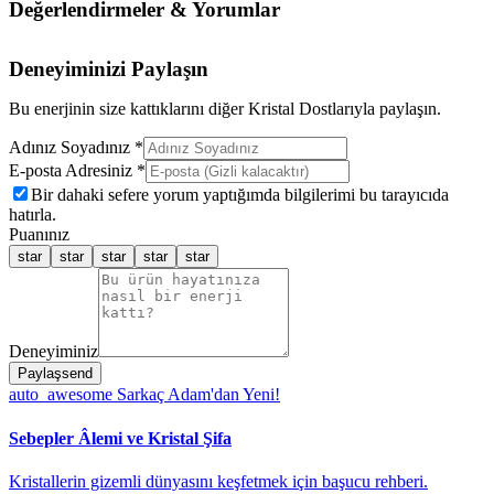
Değerlendirmeler & Yorumlar
Deneyiminizi Paylaşın
Bu enerjinin size kattıklarını diğer Kristal Dostlarıyla paylaşın.
Adınız Soyadınız *
E-posta Adresiniz *
Bir dahaki sefere yorum yaptığımda bilgilerimi bu tarayıcıda
hatırla.
Puanınız
star
star
star
star
star
Deneyiminiz
Paylaş
send
auto_awesome
Sarkaç Adam'dan Yeni!
Sebepler Âlemi ve Kristal Şifa
Kristallerin gizemli dünyasını keşfetmek için başucu rehberi.