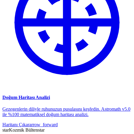
Doğum Haritası Analizi
Gezegenlerin diliyle ruhunuzun pusulasını keşfedin. Astromath v5.0
ile %100 matematiksel doğum haritası analizi.
Haritanı Çıkar
arrow_forward
star
Kozmik Bülten
star