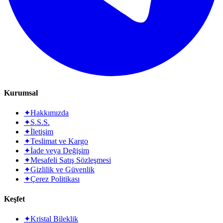
Kurumsal
✦
Hakkımızda
✦
S.S.S.
✦
İletişim
✦
Teslimat ve Kargo
✦
İade veya Değişim
✦
Mesafeli Satış Sözleşmesi
✦
Gizlilik ve Güvenlik
✦
Çerez Politikası
Keşfet
✦
Kristal Bileklik