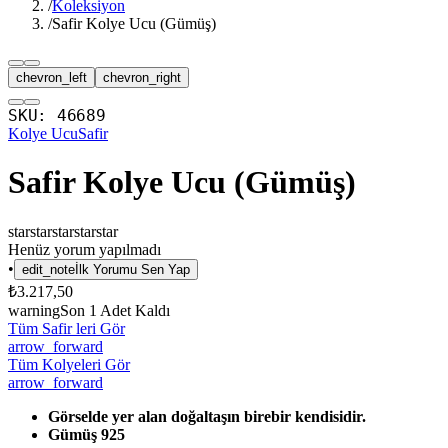
/
Koleksiyon
/
Safir Kolye Ucu (Gümüş)
chevron_left
chevron_right
SKU:
46689
Kolye Ucu
Safir
Safir Kolye Ucu (Gümüş)
star
star
star
star
star
Henüz yorum yapılmadı
•
edit_note
İlk Yorumu Sen Yap
₺3.217,50
warning
Son
1
Adet Kaldı
Tüm Safir leri Gör
arrow_forward
Tüm Kolyeleri Gör
arrow_forward
Görselde yer alan doğaltaşın birebir kendisidir.
Gümüş 925