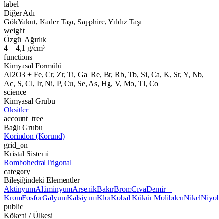
label
Diğer Adı
GökYakut, Kader Taşı, Sapphire, Yıldız Taşı
weight
Özgül Ağırlık
4 – 4,1 g/cm³
functions
Kimyasal Formülü
Al2O3 + Fe, Cr, Zr, Ti, Ga, Re, Br, Rb, Tb, Si, Ca, K, Sr, Y, Nb,
Ac, S, Cl, Ir, Ni, P, Cu, Se, As, Hg, V, Mo, Tl, Co
science
Kimyasal Grubu
Oksitler
account_tree
Bağlı Grubu
Korindon (Korund)
grid_on
Kristal Sistemi
Rombohedral
Trigonal
category
Bileşiğindeki Elementler
Aktinyum
Alüminyum
Arsenik
Bakır
Brom
Cıva
Demir +
Krom
Fosfor
Galyum
Kalsiyum
Klor
Kobalt
Kükürt
Molibden
Nikel
Niyo
public
Kökeni / Ülkesi