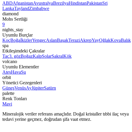
ABD
Afganistan
Avustralya
Brezilya
Hindistan
Pakistan
Sri
Lanka
Tayland
Zimbabwe
diamond
Mohs Sertliği
9
nights_stay
Uyumlu Burçlar
Koç
Boğa
İkizler
Yengeç
Aslan
Başak
Terazi
Akrep
Yay
Oğlak
Kova
Balık
spa
Etkileşimdeki Çakralar
Taç
3. göz
Boğaz
Kalp
Solar
Sakral
Kök
volcano
Uyumlu Elementler
Ateş
Hava
Su
orbit
Yönetici Gezegenleri
Güneş
Venüs
Ay
Jüpiter
Satürn
palette
Renk Tonları
Mavi
Mineralojik veriler referans amaçlıdır. Doğal kristaller tıbbi ilaç veya
tedavi yerine geçmez, doğrudan şifa vaat etmez.