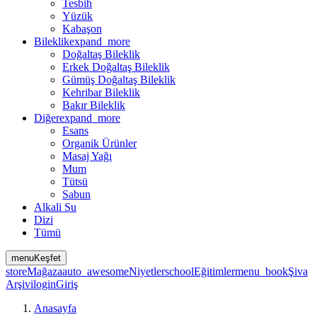
Tesbih
Yüzük
Kabaşon
Bileklik
expand_more
Doğaltaş Bileklik
Erkek Doğaltaş Bileklik
Gümüş Doğaltaş Bileklik
Kehribar Bileklik
Bakır Bileklik
Diğer
expand_more
Esans
Organik Ürünler
Masaj Yağı
Mum
Tütsü
Sabun
Alkali Su
Dizi
Tümü
menu
Keşfet
store
Mağaza
auto_awesome
Niyetler
school
Eğitimler
menu_book
Şiva
Arşivi
login
Giriş
Anasayfa