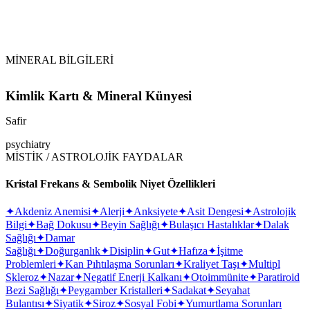
MİNERAL BİLGİLERİ
Kimlik Kartı & Mineral Künyesi
Safir
psychiatry
MİSTİK / ASTROLOJİK FAYDALAR
Kristal Frekans & Sembolik Niyet Özellikleri
✦
Akdeniz Anemisi
✦
Alerji
✦
Anksiyete
✦
Asit Dengesi
✦
Astrolojik
Bilgi
✦
Bağ Dokusu
✦
Beyin Sağlığı
✦
Bulaşıcı Hastalıklar
✦
Dalak
Sağlığı
✦
Damar
Sağlığı
✦
Doğurganlık
✦
Disiplin
✦
Gut
✦
Hafıza
✦
İşitme
Problemleri
✦
Kan Pıhtılaşma Sorunları
✦
Kraliyet Taşı
✦
Multipl
Skleroz
✦
Nazar
✦
Negatif Enerji Kalkanı
✦
Otoimmünite
✦
Paratiroid
Bezi Sağlığı
✦
Peygamber Kristalleri
✦
Sadakat
✦
Seyahat
Bulantısı
✦
Siyatik
✦
Siroz
✦
Sosyal Fobi
✦
Yumurtlama Sorunları