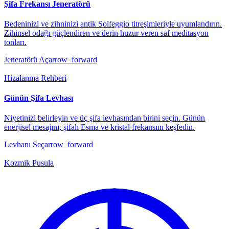
Şifa Frekansı Jeneratörü
Bedeninizi ve zihninizi antik Solfeggio titreşimleriyle uyumlandırın.
Zihinsel odağı güçlendiren ve derin huzur veren saf meditasyon
tonları.
Jeneratörü Aç
arrow_forward
Hizalanma Rehberi
Günün Şifa Levhası
Niyetinizi belirleyin ve üç şifa levhasından birini seçin. Günün
enerjisel mesajını, şifalı Esma ve kristal frekansını keşfedin.
Levhanı Seç
arrow_forward
Kozmik Pusula