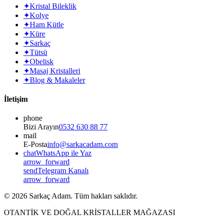
✦
Kristal Bileklik
✦
Kolye
✦
Ham Kütle
✦
Küre
✦
Sarkaç
✦
Tütsü
✦
Obelisk
✦
Masaj Kristalleri
✦
Blog & Makaleler
İletişim
phone
Bizi Arayın
0532 630 88 77
mail
E-Posta
info@sarkacadam.com
chat
WhatsApp ile Yaz
arrow_forward
send
Telegram Kanalı
arrow_forward
©
2026
Sarkaç Adam. Tüm hakları saklıdır.
OTANTİK VE DOĞAL KRİSTALLER MAĞAZASI