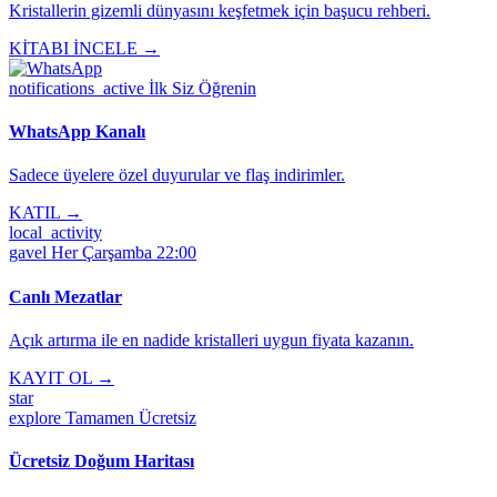
Kristallerin gizemli dünyasını keşfetmek için başucu rehberi.
KİTABI İNCELE →
notifications_active
İlk Siz Öğrenin
WhatsApp Kanalı
Sadece üyelere özel duyurular ve flaş indirimler.
KATIL →
local_activity
gavel
Her Çarşamba 22:00
Canlı Mezatlar
Açık artırma ile en nadide kristalleri uygun fiyata kazanın.
KAYIT OL →
star
explore
Tamamen Ücretsiz
Ücretsiz Doğum Haritası