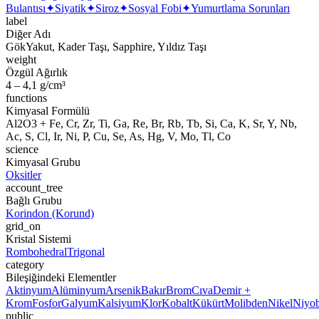
Bulantısı
✦
Siyatik
✦
Siroz
✦
Sosyal Fobi
✦
Yumurtlama Sorunları
label
Diğer Adı
GökYakut, Kader Taşı, Sapphire, Yıldız Taşı
weight
Özgül Ağırlık
4 – 4,1 g/cm³
functions
Kimyasal Formülü
Al2O3 + Fe, Cr, Zr, Ti, Ga, Re, Br, Rb, Tb, Si, Ca, K, Sr, Y, Nb,
Ac, S, Cl, Ir, Ni, P, Cu, Se, As, Hg, V, Mo, Tl, Co
science
Kimyasal Grubu
Oksitler
account_tree
Bağlı Grubu
Korindon (Korund)
grid_on
Kristal Sistemi
Rombohedral
Trigonal
category
Bileşiğindeki Elementler
Aktinyum
Alüminyum
Arsenik
Bakır
Brom
Cıva
Demir +
Krom
Fosfor
Galyum
Kalsiyum
Klor
Kobalt
Kükürt
Molibden
Nikel
Niyo
public