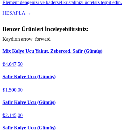
Element dengenizi ve kadersel kristalinizi ücretsiz tespit edin.
HESAPLA →
Benzer Ürünleri İnceleyebilirsiniz:
Kaydırın
arrow_forward
Mix Kolye Ucu Yakut, Zeberced, Safir (Gümüş)
₺4.647,50
Safir Kolye Ucu (Gümüş)
₺1.500,00
Safir Kolye Ucu (Gümüş)
₺2.145,00
Safir Kolye Ucu (Gümüş)