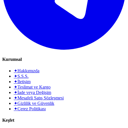
Kurumsal
✦
Hakkımızda
✦
S.S.S.
✦
İletişim
✦
Teslimat ve Kargo
✦
İade veya Değişim
✦
Mesafeli Satış Sözleşmesi
✦
Gizlilik ve Güvenlik
✦
Çerez Politikası
Keşfet