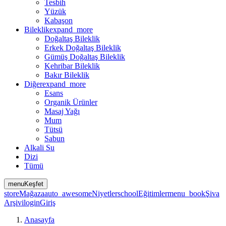
Tesbih
Yüzük
Kabaşon
Bileklik
expand_more
Doğaltaş Bileklik
Erkek Doğaltaş Bileklik
Gümüş Doğaltaş Bileklik
Kehribar Bileklik
Bakır Bileklik
Diğer
expand_more
Esans
Organik Ürünler
Masaj Yağı
Mum
Tütsü
Sabun
Alkali Su
Dizi
Tümü
menu
Keşfet
store
Mağaza
auto_awesome
Niyetler
school
Eğitimler
menu_book
Şiva
Arşivi
login
Giriş
Anasayfa