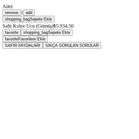
Adet:
1
remove
add
shopping_bag
Sepete Ekle
Safir Kolye Ucu (Gümüş)
₺5.934,50
favorite
shopping_bag
Sepete Ekle
favorite
Favorilere Ekle
SAFIR FAYDALARI
SIKÇA SORULAN SORULAR