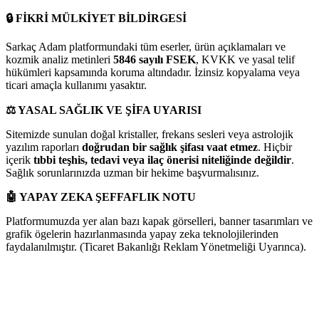
🔒
FİKRİ MÜLKİYET BİLDİRGESİ
Sarkaç Adam platformundaki tüm eserler, ürün açıklamaları ve
kozmik analiz metinleri
5846 sayılı FSEK
, KVKK ve yasal telif
hükümleri kapsamında koruma altındadır. İzinsiz kopyalama veya
ticari amaçla kullanımı yasaktır.
⚖️
YASAL SAĞLIK VE ŞİFA UYARISI
Sitemizde sunulan doğal kristaller, frekans sesleri veya astrolojik
yazılım raporları
doğrudan bir sağlık şifası vaat etmez
. Hiçbir
içerik
tıbbi teşhis, tedavi veya ilaç önerisi niteliğinde değildir
.
Sağlık sorunlarınızda uzman bir hekime başvurmalısınız.
🤖
YAPAY ZEKA ŞEFFAFLIK NOTU
Platformumuzda yer alan bazı kapak görselleri, banner tasarımları ve
grafik ögelerin hazırlanmasında yapay zeka teknolojilerinden
faydalanılmıştır. (Ticaret Bakanlığı Reklam Yönetmeliği Uyarınca).