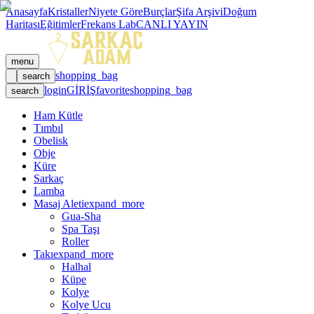
Anasayfa
Kristaller
Niyete Göre
Burçlar
Şifa Arşivi
Doğum
Haritası
Eğitimler
Frekans Lab
CANLI YAYIN
menu
shopping_bag
search
login
GİRİŞ
favorite
shopping_bag
search
Ham Kütle
Tımbıl
Obelisk
Obje
Küre
Sarkaç
Lamba
Masaj Aleti
expand_more
Gua-Sha
Spa Taşı
Roller
Takı
expand_more
Halhal
Küpe
Kolye
Kolye Ucu