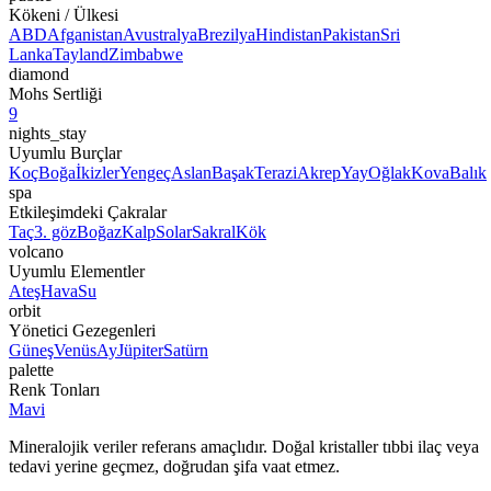
Kökeni / Ülkesi
ABD
Afganistan
Avustralya
Brezilya
Hindistan
Pakistan
Sri
Lanka
Tayland
Zimbabwe
diamond
Mohs Sertliği
9
nights_stay
Uyumlu Burçlar
Koç
Boğa
İkizler
Yengeç
Aslan
Başak
Terazi
Akrep
Yay
Oğlak
Kova
Balık
spa
Etkileşimdeki Çakralar
Taç
3. göz
Boğaz
Kalp
Solar
Sakral
Kök
volcano
Uyumlu Elementler
Ateş
Hava
Su
orbit
Yönetici Gezegenleri
Güneş
Venüs
Ay
Jüpiter
Satürn
palette
Renk Tonları
Mavi
Mineralojik veriler referans amaçlıdır. Doğal kristaller tıbbi ilaç veya
tedavi yerine geçmez, doğrudan şifa vaat etmez.