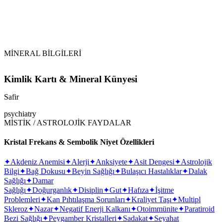
MİNERAL BİLGİLERİ
Kimlik Kartı & Mineral Künyesi
Safir
psychiatry
MİSTİK / ASTROLOJİK FAYDALAR
Kristal Frekans & Sembolik Niyet Özellikleri
✦
Akdeniz Anemisi
✦
Alerji
✦
Anksiyete
✦
Asit Dengesi
✦
Astrolojik
Bilgi
✦
Bağ Dokusu
✦
Beyin Sağlığı
✦
Bulaşıcı Hastalıklar
✦
Dalak
Sağlığı
✦
Damar
Sağlığı
✦
Doğurganlık
✦
Disiplin
✦
Gut
✦
Hafıza
✦
İşitme
Problemleri
✦
Kan Pıhtılaşma Sorunları
✦
Kraliyet Taşı
✦
Multipl
Skleroz
✦
Nazar
✦
Negatif Enerji Kalkanı
✦
Otoimmünite
✦
Paratiroid
Bezi Sağlığı
✦
Peygamber Kristalleri
✦
Sadakat
✦
Seyahat