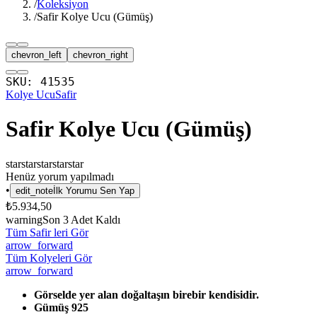
/
Koleksiyon
/
Safir Kolye Ucu (Gümüş)
chevron_left
chevron_right
SKU:
41535
Kolye Ucu
Safir
Safir Kolye Ucu (Gümüş)
star
star
star
star
star
Henüz yorum yapılmadı
•
edit_note
İlk Yorumu Sen Yap
₺5.934,50
warning
Son
3
Adet Kaldı
Tüm Safir leri Gör
arrow_forward
Tüm Kolyeleri Gör
arrow_forward
Görselde yer alan doğaltaşın birebir kendisidir.
Gümüş 925