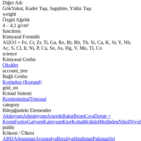
Diğer Adı
GökYakut, Kader Taşı, Sapphire, Yıldız Taşı
weight
Özgül Ağırlık
4 – 4,1 g/cm³
functions
Kimyasal Formülü
Al2O3 + Fe, Cr, Zr, Ti, Ga, Re, Br, Rb, Tb, Si, Ca, K, Sr, Y, Nb,
Ac, S, Cl, Ir, Ni, P, Cu, Se, As, Hg, V, Mo, Tl, Co
science
Kimyasal Grubu
Oksitler
account_tree
Bağlı Grubu
Korindon (Korund)
grid_on
Kristal Sistemi
Rombohedral
Trigonal
category
Bileşiğindeki Elementler
Aktinyum
Alüminyum
Arsenik
Bakır
Brom
Cıva
Demir +
Krom
Fosfor
Galyum
Kalsiyum
Klor
Kobalt
Kükürt
Molibden
Nikel
Niyo
public
Kökeni / Ülkesi
ABD
Afganistan
Avustralya
Brezilya
Hindistan
Pakistan
Sri