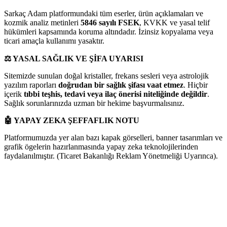
Sarkaç Adam platformundaki tüm eserler, ürün açıklamaları ve
kozmik analiz metinleri
5846 sayılı FSEK
, KVKK ve yasal telif
hükümleri kapsamında koruma altındadır. İzinsiz kopyalama veya
ticari amaçla kullanımı yasaktır.
⚖️
YASAL SAĞLIK VE ŞİFA UYARISI
Sitemizde sunulan doğal kristaller, frekans sesleri veya astrolojik
yazılım raporları
doğrudan bir sağlık şifası vaat etmez
. Hiçbir
içerik
tıbbi teşhis, tedavi veya ilaç önerisi niteliğinde değildir
.
Sağlık sorunlarınızda uzman bir hekime başvurmalısınız.
🤖
YAPAY ZEKA ŞEFFAFLIK NOTU
Platformumuzda yer alan bazı kapak görselleri, banner tasarımları ve
grafik ögelerin hazırlanmasında yapay zeka teknolojilerinden
faydalanılmıştır. (Ticaret Bakanlığı Reklam Yönetmeliği Uyarınca).