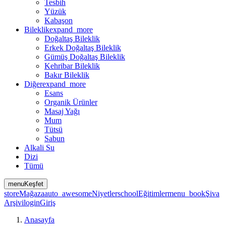
Tesbih
Yüzük
Kabaşon
Bileklik
expand_more
Doğaltaş Bileklik
Erkek Doğaltaş Bileklik
Gümüş Doğaltaş Bileklik
Kehribar Bileklik
Bakır Bileklik
Diğer
expand_more
Esans
Organik Ürünler
Masaj Yağı
Mum
Tütsü
Sabun
Alkali Su
Dizi
Tümü
menu
Keşfet
store
Mağaza
auto_awesome
Niyetler
school
Eğitimler
menu_book
Şiva
Arşivi
login
Giriş
Anasayfa