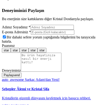
Deneyiminizi Paylaşın
Bu enerjinin size kattıklarını diğer Kristal Dostlarıyla paylaşın.
Adınız Soyadınız *
E-posta Adresiniz *
Bir dahaki sefere yorum yaptığımda bilgilerimi bu tarayıcıda
hatırla.
Puanınız
star
star
star
star
star
Deneyiminiz
Paylaş
send
auto_awesome
Sarkaç Adam'dan Yeni!
Sebepler Âlemi ve Kristal Şifa
Kristallerin gizemli dünyasını keşfetmek için başucu rehberi.