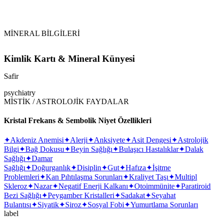
MİNERAL BİLGİLERİ
Kimlik Kartı & Mineral Künyesi
Safir
psychiatry
MİSTİK / ASTROLOJİK FAYDALAR
Kristal Frekans & Sembolik Niyet Özellikleri
✦
Akdeniz Anemisi
✦
Alerji
✦
Anksiyete
✦
Asit Dengesi
✦
Astrolojik
Bilgi
✦
Bağ Dokusu
✦
Beyin Sağlığı
✦
Bulaşıcı Hastalıklar
✦
Dalak
Sağlığı
✦
Damar
Sağlığı
✦
Doğurganlık
✦
Disiplin
✦
Gut
✦
Hafıza
✦
İşitme
Problemleri
✦
Kan Pıhtılaşma Sorunları
✦
Kraliyet Taşı
✦
Multipl
Skleroz
✦
Nazar
✦
Negatif Enerji Kalkanı
✦
Otoimmünite
✦
Paratiroid
Bezi Sağlığı
✦
Peygamber Kristalleri
✦
Sadakat
✦
Seyahat
Bulantısı
✦
Siyatik
✦
Siroz
✦
Sosyal Fobi
✦
Yumurtlama Sorunları
label