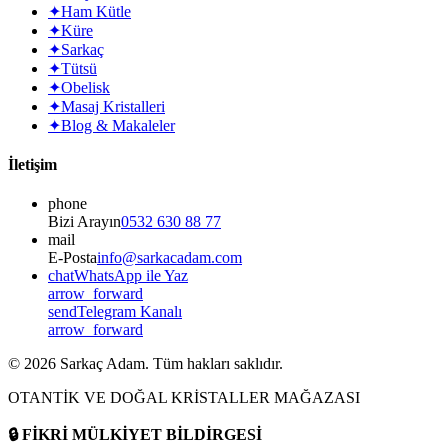
✦
Ham Kütle
✦
Küre
✦
Sarkaç
✦
Tütsü
✦
Obelisk
✦
Masaj Kristalleri
✦
Blog & Makaleler
İletişim
phone
Bizi Arayın
0532 630 88 77
mail
E-Posta
info@sarkacadam.com
chat
WhatsApp ile Yaz
arrow_forward
send
Telegram Kanalı
arrow_forward
©
2026
Sarkaç Adam. Tüm hakları saklıdır.
OTANTİK VE DOĞAL KRİSTALLER MAĞAZASI
🔒
FİKRİ MÜLKİYET BİLDİRGESİ