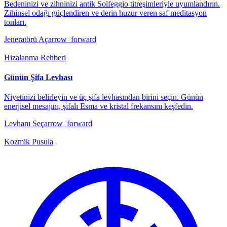
Bedeninizi ve zihninizi antik Solfeggio titreşimleriyle uyumlandırın.
Zihinsel odağı güçlendiren ve derin huzur veren saf meditasyon
tonları.
Jeneratörü Aç
arrow_forward
Hizalanma Rehberi
Günün Şifa Levhası
Niyetinizi belirleyin ve üç şifa levhasından birini seçin. Günün
enerjisel mesajını, şifalı Esma ve kristal frekansını keşfedin.
Levhanı Seç
arrow_forward
Kozmik Pusula