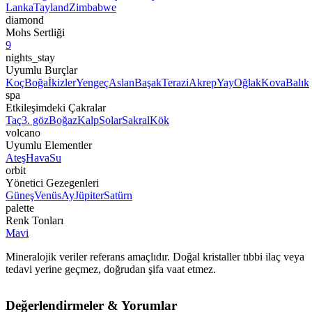
Lanka
Tayland
Zimbabwe
diamond
Mohs Sertliği
9
nights_stay
Uyumlu Burçlar
Koç
Boğa
İkizler
Yengeç
Aslan
Başak
Terazi
Akrep
Yay
Oğlak
Kova
Balık
spa
Etkileşimdeki Çakralar
Taç
3. göz
Boğaz
Kalp
Solar
Sakral
Kök
volcano
Uyumlu Elementler
Ateş
Hava
Su
orbit
Yönetici Gezegenleri
Güneş
Venüs
Ay
Jüpiter
Satürn
palette
Renk Tonları
Mavi
Mineralojik veriler referans amaçlıdır. Doğal kristaller tıbbi ilaç veya
tedavi yerine geçmez, doğrudan şifa vaat etmez.
Değerlendirmeler & Yorumlar