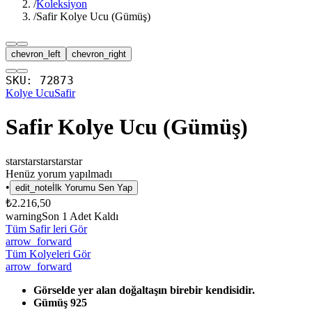
/
Koleksiyon
/
Safir Kolye Ucu (Gümüş)
chevron_left
chevron_right
SKU:
72873
Kolye Ucu
Safir
Safir Kolye Ucu (Gümüş)
star
star
star
star
star
Henüz yorum yapılmadı
•
edit_note
İlk Yorumu Sen Yap
₺2.216,50
warning
Son
1
Adet Kaldı
Tüm Safir leri Gör
arrow_forward
Tüm Kolyeleri Gör
arrow_forward
Görselde yer alan doğaltaşın birebir kendisidir.
Gümüş 925