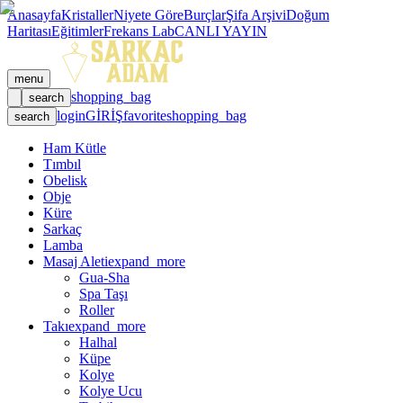
Anasayfa
Kristaller
Niyete Göre
Burçlar
Şifa Arşivi
Doğum
Haritası
Eğitimler
Frekans Lab
CANLI YAYIN
menu
shopping_bag
search
login
GİRİŞ
favorite
shopping_bag
search
Ham Kütle
Tımbıl
Obelisk
Obje
Küre
Sarkaç
Lamba
Masaj Aleti
expand_more
Gua-Sha
Spa Taşı
Roller
Takı
expand_more
Halhal
Küpe
Kolye
Kolye Ucu