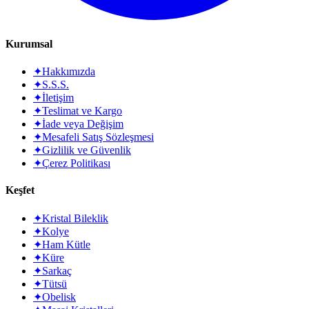
Kurumsal
✦
Hakkımızda
✦
S.S.S.
✦
İletişim
✦
Teslimat ve Kargo
✦
İade veya Değişim
✦
Mesafeli Satış Sözleşmesi
✦
Gizlilik ve Güvenlik
✦
Çerez Politikası
Keşfet
✦
Kristal Bileklik
✦
Kolye
✦
Ham Kütle
✦
Küre
✦
Sarkaç
✦
Tütsü
✦
Obelisk