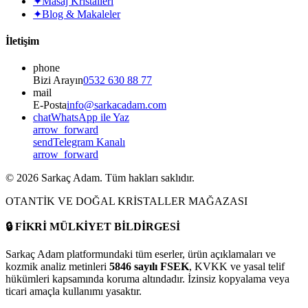
✦
Masaj Kristalleri
✦
Blog & Makaleler
İletişim
phone
Bizi Arayın
0532 630 88 77
mail
E-Posta
info@sarkacadam.com
chat
WhatsApp ile Yaz
arrow_forward
send
Telegram Kanalı
arrow_forward
©
2026
Sarkaç Adam. Tüm hakları saklıdır.
OTANTİK VE DOĞAL KRİSTALLER MAĞAZASI
🔒
FİKRİ MÜLKİYET BİLDİRGESİ
Sarkaç Adam platformundaki tüm eserler, ürün açıklamaları ve
kozmik analiz metinleri
5846 sayılı FSEK
, KVKK ve yasal telif
hükümleri kapsamında koruma altındadır. İzinsiz kopyalama veya
ticari amaçla kullanımı yasaktır.