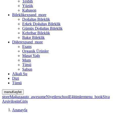
Tesbih
Yüzük
Kabaşon
Bileklik
expand_more
Doğaltaş Bileklik
Erkek Doğaltaş Bileklik
Gümüş Doğaltaş Bileklik
Kehribar Bileklik
Bakır Bileklik
Diğer
expand_more
Esans
Organik Ürünler
Masaj Yağı
Mum
Tütsü
Sabun
Alkali Su
Dizi
Tümü
menu
Keşfet
store
Mağaza
auto_awesome
Niyetler
school
Eğitimler
menu_book
Şiva
Arşivi
login
Giriş
Anasayfa