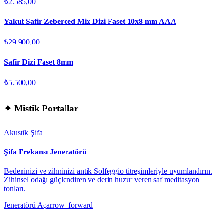
₺2.585,00
Yakut Safir Zeberced Mix Dizi Faset 10x8 mm AAA
₺29.900,00
Safir Dizi Faset 8mm
₺5.500,00
✦
Mistik Portallar
Akustik Şifa
Şifa Frekansı Jeneratörü
Bedeninizi ve zihninizi antik Solfeggio titreşimleriyle uyumlandırın.
Zihinsel odağı güçlendiren ve derin huzur veren saf meditasyon
tonları.
Jeneratörü Aç
arrow_forward