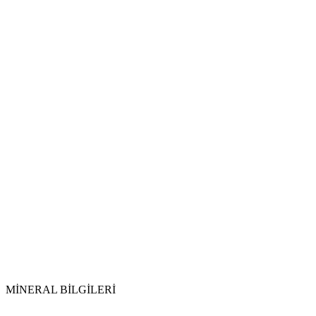
Su ile Arındırma:
Toprak ile Şarj:
Selenit veya Sitrin Kullanımı:
Tütsüleme:
MİNERAL BİLGİLERİ