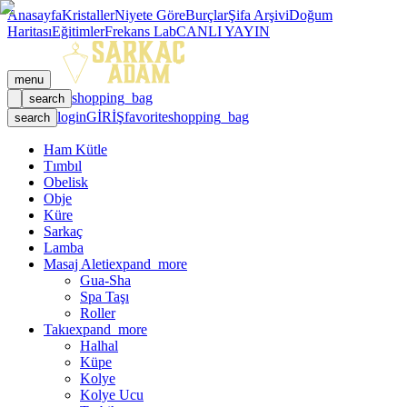
Anasayfa
Kristaller
Niyete Göre
Burçlar
Şifa Arşivi
Doğum
Haritası
Eğitimler
Frekans Lab
CANLI YAYIN
menu
shopping_bag
search
login
GİRİŞ
favorite
shopping_bag
search
Ham Kütle
Tımbıl
Obelisk
Obje
Küre
Sarkaç
Lamba
Masaj Aleti
expand_more
Gua-Sha
Spa Taşı
Roller
Takı
expand_more
Halhal
Küpe
Kolye
Kolye Ucu