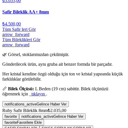
₺3.055,00
Safir Bileklik AA+ 8mm
₺4.500,00
Tüm Safir leri Gör
arrow_forward
Tüm Bileklikleri Gör
arrow_forward
🌿 Görsel, stoklarımızdan çekilmiştir.
Gönderilecek ürün, aynı gruba ait benzer formda bir parçadır.
Her kristal kendine özgü olduğu için ton ve kristal yapısında küçük
farklılıklar görülebilir.
📏
Bilek Ölçüsü:
L Beden (19 cm) sabittir. Bilek ölçünüzü
öğrenmek için
tıklayın
.
notifications_active
Gelince Haber Ver
Ruby Safir Bileklik 8mm
₺2.035,00
favorite
notifications_active
Gelince Haber Ver
favorite
Favorilere Ekle