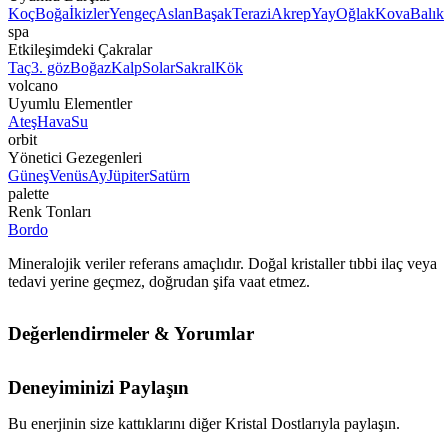
Koç
Boğa
İkizler
Yengeç
Aslan
Başak
Terazi
Akrep
Yay
Oğlak
Kova
Balık
spa
Etkileşimdeki Çakralar
Taç
3. göz
Boğaz
Kalp
Solar
Sakral
Kök
volcano
Uyumlu Elementler
Ateş
Hava
Su
orbit
Yönetici Gezegenleri
Güneş
Venüs
Ay
Jüpiter
Satürn
palette
Renk Tonları
Bordo
Mineralojik veriler referans amaçlıdır. Doğal kristaller tıbbi ilaç veya
tedavi yerine geçmez, doğrudan şifa vaat etmez.
Değerlendirmeler & Yorumlar
Deneyiminizi Paylaşın
Bu enerjinin size kattıklarını diğer Kristal Dostlarıyla paylaşın.