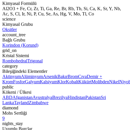
Kimyasal Formülü
Al2O3 + Fe, Cr, Zr, Ti, Ga, Re, Br, Rb, Tb, Si, Ca, K, Sr, Y, Nb,
Ac, S, Cl, Ir, Ni, P, Cu, Se, As, Hg, V, Mo, Tl, Co
science
Kimyasal Grubu
Oksitler
account_tree
Bağlı Grubu
Korindon (Korund)
grid_on
Kristal Sistemi
Rombohedral
Trigonal
category
Bileşiğindeki Elementler
Aktinyum
Alüminyum
Arsenik
Bakır
Brom
Cıva
Demir +
Krom
Fosfor
Galyum
Kalsiyum
Klor
Kobalt
Kükürt
Molibden
Nikel
Niyo
public
Kökeni / Ülkesi
ABD
Afganistan
Avustralya
Brezilya
Hindistan
Pakistan
Sri
Lanka
Tayland
Zimbabwe
diamond
Mohs Sertliği
9
nights_stay
Uyumlu Burçlar