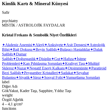
Kimlik Kartı & Mineral Künyesi
Safir
psychiatry
MİSTİK / ASTROLOJİK FAYDALAR
Kristal Frekans & Sembolik Niyet Özellikleri
✦
Akdeniz Anemisi
✦
Alerji
✦
Anksiyete
✦
Asit Dengesi
✦
Astrolojik
Bilgi
✦
Bağ Dokusu
✦
Beyin Sağlığı
✦
Bulaşıcı Hastalıklar
✦
Dalak
Sağlığı
✦
Damar
Sağlığı
✦
Doğurganlık
✦
Disiplin
✦
Gut
✦
Hafıza
✦
İşitme
Problemleri
✦
Kan Pıhtılaşma Sorunları
✦
Kraliyet Taşı
✦
Multipl
Skleroz
✦
Nazar
✦
Negatif Enerji Kalkanı
✦
Otoimmünite
✦
Paratiroid
Bezi Sağlığı
✦
Peygamber Kristalleri
✦
Sadakat
✦
Seyahat
Bulantısı
✦
Siyatik
✦
Siroz
✦
Sosyal Fobi
✦
Yumurtlama Sorunları
label
Diğer Adı
GökYakut, Kader Taşı, Sapphire, Yıldız Taşı
weight
Özgül Ağırlık
4 – 4,1 g/cm³
functions