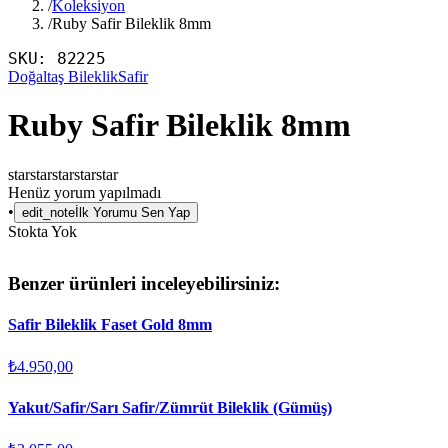
/
Koleksiyon
/
Ruby Safir Bileklik 8mm
SKU:
82225
Doğaltaş Bileklik
Safir
Ruby Safir Bileklik 8mm
star
star
star
star
star
Henüz yorum yapılmadı
•
edit_note
İlk Yorumu Sen Yap
Stokta Yok
Benzer ürünleri inceleyebilirsiniz:
Safir Bileklik Faset Gold 8mm
₺4.950,00
Yakut/Safir/Sarı Safir/Zümrüt Bileklik (Gümüş)