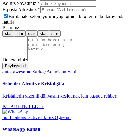
Adınız Soyadınız *
E-posta Adresiniz *
Bir dahaki sefere yorum yaptığımda bilgilerimi bu tarayıcıda
hatırla.
Puanınız
star
star
star
star
star
Deneyiminiz
Paylaş
send
auto_awesome
Sarkaç Adam'dan Yeni!
Sebepler Âlemi ve Kristal Şifa
Kristallerin gizemli dünyasını keşfetmek için başucu rehberi.
KİTABI İNCELE →
notifications_active
İlk Siz Öğrenin
WhatsApp Kanalı