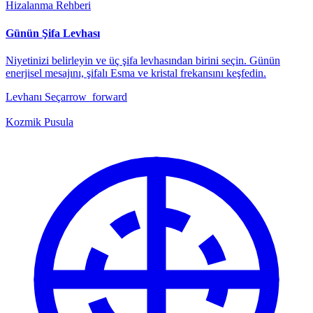
Hizalanma Rehberi
Günün Şifa Levhası
Niyetinizi belirleyin ve üç şifa levhasından birini seçin. Günün
enerjisel mesajını, şifalı Esma ve kristal frekansını keşfedin.
Levhanı Seç
arrow_forward
Kozmik Pusula