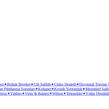
sülfür
Kesinlikle s
esi
✦
Bolluk Bereket
✦
Cilt Sağlığı
✦
Çinko Desteği
✦
Duygusal Travma T
n Pıhtılaşma Sorunları
✦
Kehanet
✦
Kronik Yorgunluk
✦
Menstürel Sağl
Siroz
✦
Vitiligo
✦
Virüs & Bakteri
✦
Wilson
✦
Yetenekler
✦
Yıldız Düşükl