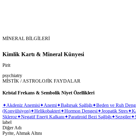
Pirit (Pyrite)
sülfür
ettirilmemelidir.
MİNERAL BİLGİLERİ
Kimlik Kartı & Mineral Künyesi
Pirit
psychiatry
MİSTİK / ASTROLOJİK FAYDALAR
Kristal Frekans & Sembolik Niyet Özellikleri
✦
Akdeniz Anemisi
✦
Anemi
✦
Bağırsak Sağlığı
✦
Beden ve Ruh Deng
(Konvülsiyon)
✦
Helikobakteri
✦
Hormon Dengesi
✦
Jeopatik Stres
✦
Ka
Skleroz
✦
Negatif Enerji Kalkanı
✦
Paratiroid Bezi Sağlığı
✦
Sezgiler
✦
label
Diğer Adı
Pyrite, Ahmak Altını