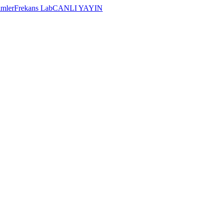
imler
Frekans Lab
CANLI YAYIN