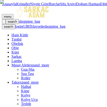
Anasayfa
Kristaller
Niyete Göre
Burçlar
Şifa Arşivi
Doğum Haritası
Eğit
menu
shopping_bag
search
login
GİRİŞ
favorite
shopping_bag
search
Ham Kütle
Tımbıl
Obelisk
Obje
Küre
Sarkaç
Lamba
Masaj Aleti
expand_more
Gua-Sha
Spa Taşı
Roller
Takı
expand_more
Halhal
Küpe
Kolye
Kolye Ucu
Tesbih