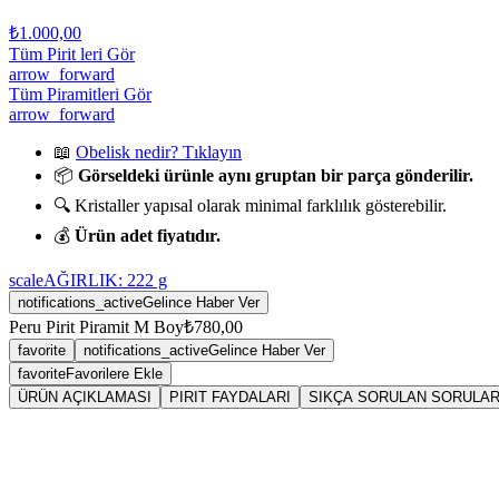
₺1.000,00
Tüm Pirit leri Gör
arrow_forward
Tüm Piramitleri Gör
arrow_forward
📖
Obelisk nedir? Tıklayın
📦
Görseldeki ürünle aynı gruptan bir parça gönderilir.
🔍 Kristaller yapısal olarak minimal farklılık gösterebilir.
💰
Ürün adet fiyatıdır.
scale
AĞIRLIK:
222
g
notifications_active
Gelince Haber Ver
Peru Pirit Piramit M Boy
₺780,00
favorite
notifications_active
Gelince Haber Ver
favorite
Favorilere Ekle
ÜRÜN AÇIKLAMASI
PIRIT FAYDALARI
SIKÇA SORULAN SORULA
Sarkaç
Piri