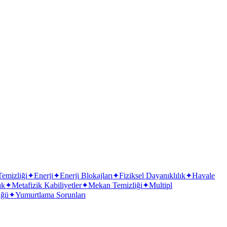
uya atılmamalı ve eliksir sularında doğrudan temas
emizliği
✦
Enerji
✦
Enerji Blokajları
✦
Fiziksel Dayanıklılık
✦
Havale
ık
✦
Metafizik Kabiliyetler
✦
Mekan Temizliği
✦
Multipl
üğü
✦
Yumurtlama Sorunları