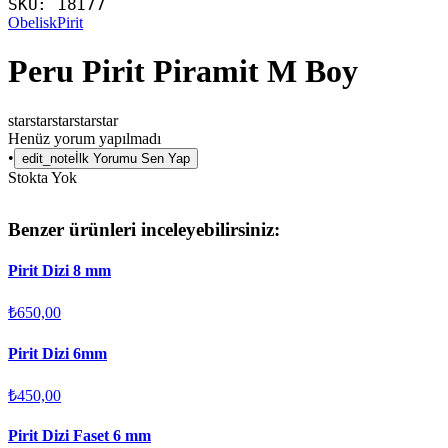
SKU:
18177
Obelisk
Pirit
Peru Pirit Piramit M Boy
star
star
star
star
star
Henüz yorum yapılmadı
•
edit_note
İlk Yorumu Sen Yap
Stokta Yok
Benzer ürünleri inceleyebilirsiniz:
Pirit Dizi 8 mm
₺650,00
Pirit Dizi 6mm
₺450,00
Pirit Dizi Faset 6 mm