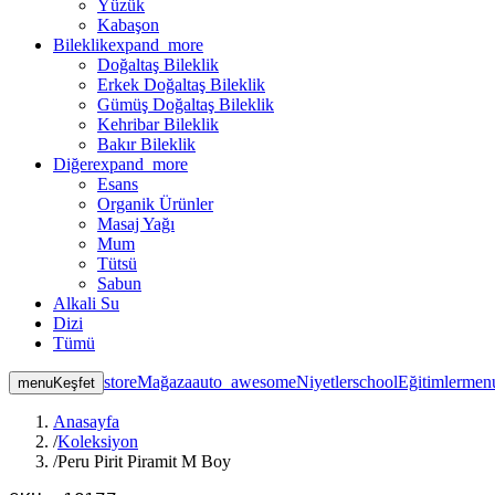
Yüzük
Kabaşon
Bileklik
expand_more
Doğaltaş Bileklik
Erkek Doğaltaş Bileklik
Gümüş Doğaltaş Bileklik
Kehribar Bileklik
Bakır Bileklik
Diğer
expand_more
Esans
Organik Ürünler
Masaj Yağı
Mum
Tütsü
Sabun
Alkali Su
Dizi
Tümü
store
Mağaza
auto_awesome
Niyetler
school
Eğitimler
men
menu
Keşfet
Anasayfa
/
Koleksiyon
/
Peru Pirit Piramit M Boy