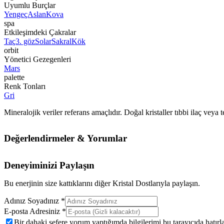
Uyumlu Burçlar
Yengeç
Aslan
Kova
spa
Etkileşimdeki Çakralar
Taç
3. göz
Solar
Sakral
Kök
orbit
Yönetici Gezegenleri
Mars
palette
Renk Tonları
Gri
Mineralojik veriler referans amaçlıdır. Doğal kristaller tıbbi ilaç vey
Değerlendirmeler & Yorumlar
Deneyiminizi Paylaşın
Bu enerjinin size kattıklarını diğer Kristal Dostlarıyla paylaşın.
Adınız Soyadınız *
E-posta Adresiniz *
Bir dahaki sefere yorum yaptığımda bilgilerimi bu tarayıcıda hatırla