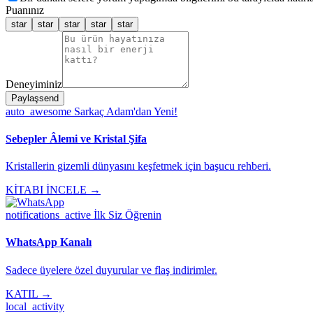
Puanınız
star
star
star
star
star
Deneyiminiz
Paylaş
send
auto_awesome
Sarkaç Adam'dan Yeni!
Sebepler Âlemi ve Kristal Şifa
Kristallerin gizemli dünyasını keşfetmek için başucu rehberi.
KİTABI İNCELE →
notifications_active
İlk Siz Öğrenin
WhatsApp Kanalı
Sadece üyelere özel duyurular ve flaş indirimler.
KATIL →
local_activity