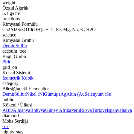
weight
Özgül Ağırlık
5,1 g/cm³
functions
Kimyasal Formülü
Ca2Al2Si3O10(OH)2 + Ti, Fe, Mg, Na, K, H2O
science
Kimyasal Grubu
Demir Sülfür
account_tree
Bağlı Grubu
Pirit
grid_on
Kristal Sistemi
İzometrik Kübik
category
Bileşiğindeki Elementler
Demir
Sülfür
Nikel (Ni
Gümüş (Ag
Altın (Au
Selenyum (Se
public
Kökeni / Ülkesi
ABD
Almanya
Bolivya
Güney Afrika
Peru
Rusya
Türkiye
İspanya
İtalya
diamond
Mohs Sertliği
6-7
nights_stay