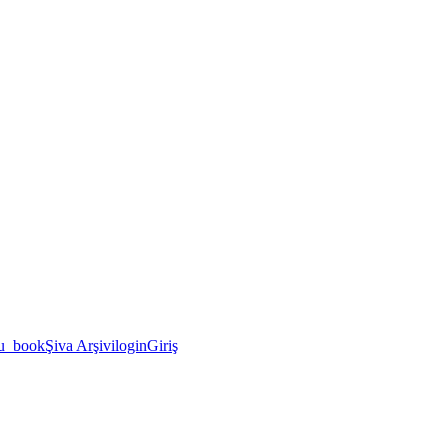
u_book
Şiva Arşivi
login
Giriş