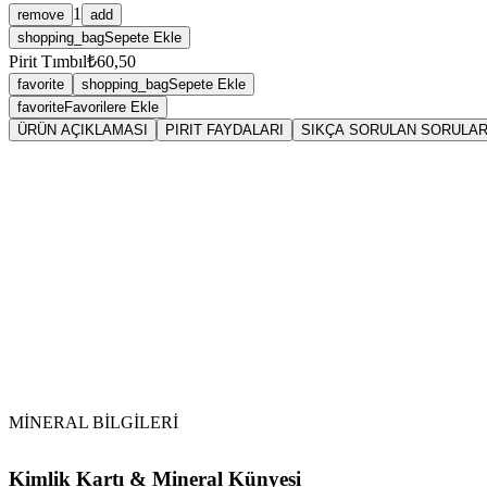
1
remove
add
shopping_bag
Sepete Ekle
Pirit Tımbıl
₺60,50
favorite
shopping_bag
Sepete Ekle
favorite
Favorilere Ekle
ÜRÜN AÇIKLAMASI
PIRIT FAYDALARI
SIKÇA SORULAN SORULA
Sarkaç
Piri
Pirit (Pyrite)
sülfür
ettirilmemelidir.
Vikipedi Pirit makalesine
MİNERAL BİLGİLERİ
Kimlik Kartı & Mineral Künyesi