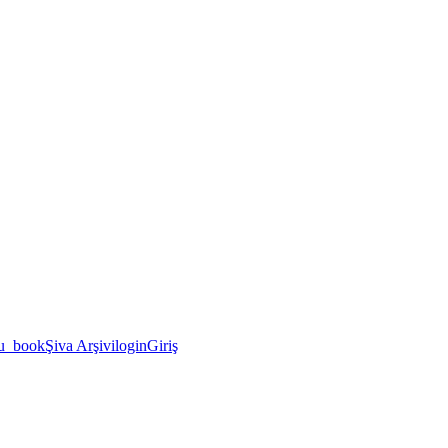
u_book
Şiva Arşivi
login
Giriş