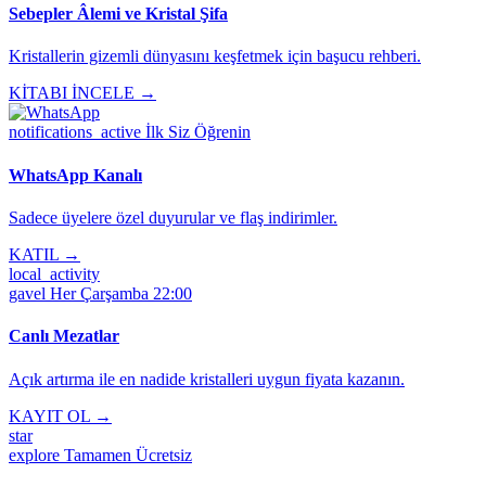
Sebepler Âlemi ve Kristal Şifa
Kristallerin gizemli dünyasını keşfetmek için başucu rehberi.
KİTABI İNCELE →
notifications_active
İlk Siz Öğrenin
WhatsApp Kanalı
Sadece üyelere özel duyurular ve flaş indirimler.
KATIL →
local_activity
gavel
Her Çarşamba 22:00
Canlı Mezatlar
Açık artırma ile en nadide kristalleri uygun fiyata kazanın.
KAYIT OL →
star
explore
Tamamen Ücretsiz