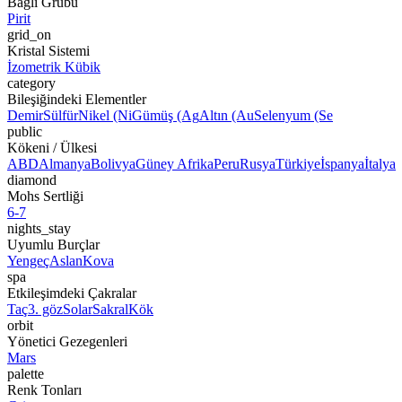
Bağlı Grubu
Pirit
grid_on
Kristal Sistemi
İzometrik Kübik
category
Bileşiğindeki Elementler
Demir
Sülfür
Nikel (Ni
Gümüş (Ag
Altın (Au
Selenyum (Se
public
Kökeni / Ülkesi
ABD
Almanya
Bolivya
Güney Afrika
Peru
Rusya
Türkiye
İspanya
İtalya
diamond
Mohs Sertliği
6-7
nights_stay
Uyumlu Burçlar
Yengeç
Aslan
Kova
spa
Etkileşimdeki Çakralar
Taç
3. göz
Solar
Sakral
Kök
orbit
Yönetici Gezegenleri
Mars
palette
Renk Tonları