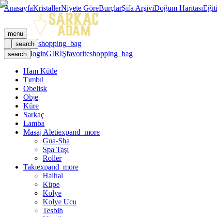
Anasayfa
Kristaller
Niyete Göre
Burçlar
Şifa Arşivi
Doğum Haritası
Eğit
menu
shopping_bag
search
login
GİRİŞ
favorite
shopping_bag
search
Ham Kütle
Tımbıl
Obelisk
Obje
Küre
Sarkaç
Lamba
Masaj Aleti
expand_more
Gua-Sha
Spa Taşı
Roller
Takı
expand_more
Halhal
Küpe
Kolye
Kolye Ucu
Tesbih