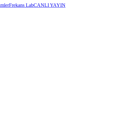
imler
Frekans Lab
CANLI YAYIN