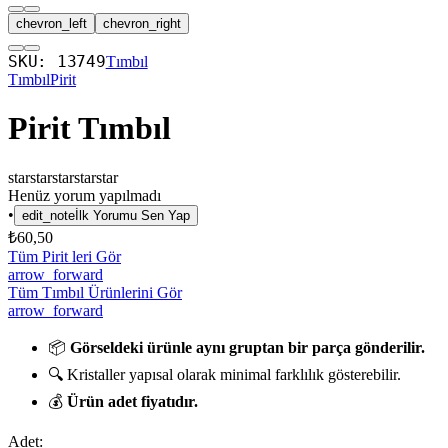
chevron_left
chevron_right
SKU:
13749
Tımbıl
Tımbıl
Pirit
Pirit Tımbıl
star
star
star
star
star
Henüz yorum yapılmadı
•
edit_note
İlk Yorumu Sen Yap
₺60,50
Tüm Pirit leri Gör
arrow_forward
Tüm Tımbıl Ürünlerini Gör
arrow_forward
📦
Görseldeki ürünle aynı gruptan bir parça gönderilir.
🔍 Kristaller yapısal olarak minimal farklılık gösterebilir.
💰
Ürün adet fiyatıdır.
Adet: