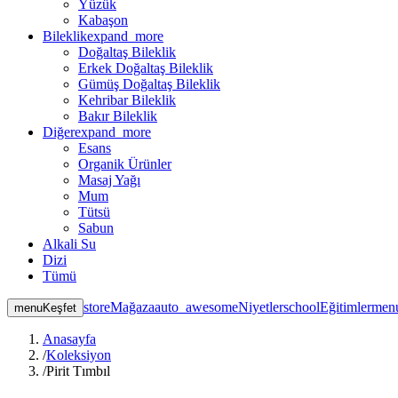
Yüzük
Kabaşon
Bileklik
expand_more
Doğaltaş Bileklik
Erkek Doğaltaş Bileklik
Gümüş Doğaltaş Bileklik
Kehribar Bileklik
Bakır Bileklik
Diğer
expand_more
Esans
Organik Ürünler
Masaj Yağı
Mum
Tütsü
Sabun
Alkali Su
Dizi
Tümü
store
Mağaza
auto_awesome
Niyetler
school
Eğitimler
men
menu
Keşfet
Anasayfa
/
Koleksiyon
/
Pirit Tımbıl