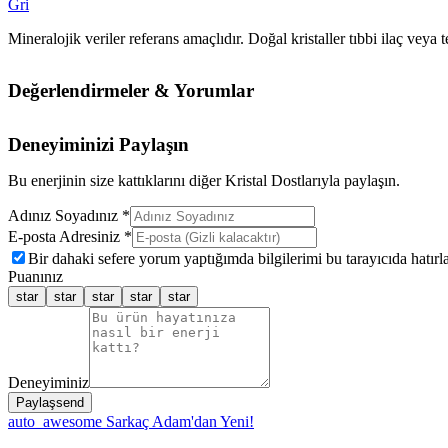
Gri
Mineralojik veriler referans amaçlıdır. Doğal kristaller tıbbi ilaç vey
Değerlendirmeler & Yorumlar
Deneyiminizi Paylaşın
Bu enerjinin size kattıklarını diğer Kristal Dostlarıyla paylaşın.
Adınız Soyadınız *
E-posta Adresiniz *
Bir dahaki sefere yorum yaptığımda bilgilerimi bu tarayıcıda hatırla
Puanınız
star
star
star
star
star
Deneyiminiz
Paylaş
send
auto_awesome
Sarkaç Adam'dan Yeni!