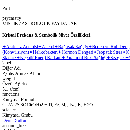
Pirit
psychiatry
MİSTİK / ASTROLOJİK FAYDALAR
Kristal Frekans & Sembolik Niyet Özellikleri
✦
Akdeniz Anemisi
✦
Anemi
✦
Bağırsak Sağlığı
✦
Beden ve Ruh Deng
(Konvülsiyon)
✦
Helikobakteri
✦
Hormon Dengesi
✦
Jeopatik Stres
✦
Ka
Skleroz
✦
Negatif Enerji Kalkanı
✦
Paratiroid Bezi Sağlığı
✦
Sezgiler
✦
label
Diğer Adı
Pyrite, Ahmak Altını
weight
Özgül Ağırlık
5,1 g/cm³
functions
Kimyasal Formülü
Ca2Al2Si3O10(OH)2 + Ti, Fe, Mg, Na, K, H2O
science
Kimyasal Grubu
Demir Sülfür
account_tree