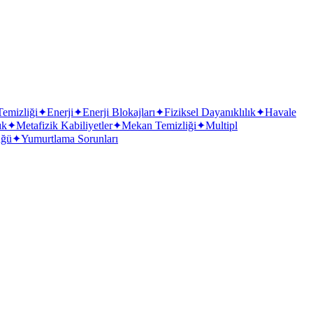
emizliği
✦
Enerji
✦
Enerji Blokajları
✦
Fiziksel Dayanıklılık
✦
Havale
ık
✦
Metafizik Kabiliyetler
✦
Mekan Temizliği
✦
Multipl
üğü
✦
Yumurtlama Sorunları