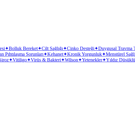
esi
✦
Bolluk Bereket
✦
Cilt Sağlığı
✦
Çinko Desteği
✦
Duygusal Travma T
n Pıhtılaşma Sorunları
✦
Kehanet
✦
Kronik Yorgunluk
✦
Menstürel Sağl
Siroz
✦
Vitiligo
✦
Virüs & Bakteri
✦
Wilson
✦
Yetenekler
✦
Yıldız Düşükl