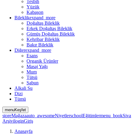
Tesbih
Yüzük
Kabaşon
Bileklik
expand_more
Doğaltaş Bileklik
Erkek Doğaltaş Bileklik
Gümüş Doğaltaş Bileklik
Kehribar Bileklik
Bakır Bileklik
Diğer
expand_more
Esans
Organik Ürünler
Masaj Yağı
Mum
Tütsü
Sabun
Alkali Su
Dizi
Tümü
menu
Keşfet
store
Mağaza
auto_awesome
Niyetler
school
Eğitimler
menu_book
Şiva
Arşivi
login
Giriş
Anasayfa