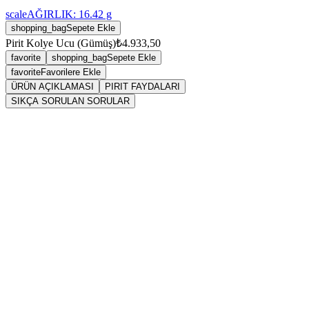
scale
AĞIRLIK:
16.42
g
shopping_bag
Sepete Ekle
Pirit Kolye Ucu (Gümüş)
₺4.933,50
favorite
shopping_bag
Sepete Ekle
favorite
Favorilere Ekle
ÜRÜN AÇIKLAMASI
PIRIT FAYDALARI
SIKÇA SORULAN SORULAR
Sarkaç
Pirit
Pirit (Pyrite)
sülfür
sülfür
Kesinlikle suya atılmamalı ve eliksir sularında doğrudan temas
ettirilmemelidir.