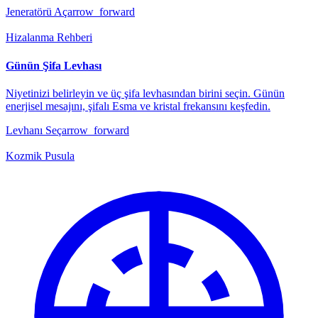
Jeneratörü Aç
arrow_forward
Hizalanma Rehberi
Günün Şifa Levhası
Niyetinizi belirleyin ve üç şifa levhasından birini seçin. Günün
enerjisel mesajını, şifalı Esma ve kristal frekansını keşfedin.
Levhanı Seç
arrow_forward
Kozmik Pusula