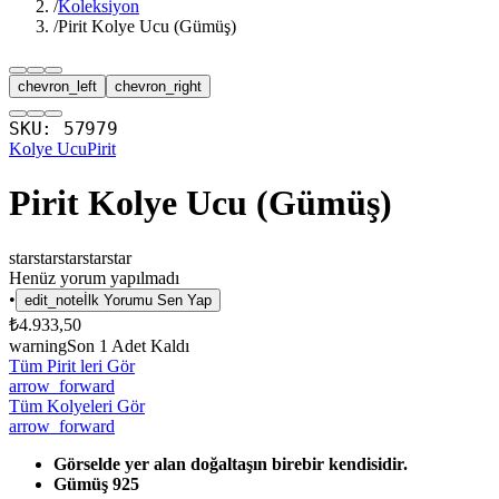
/
Koleksiyon
/
Pirit Kolye Ucu (Gümüş)
chevron_left
chevron_right
SKU:
57979
Kolye Ucu
Pirit
Pirit Kolye Ucu (Gümüş)
star
star
star
star
star
Henüz yorum yapılmadı
•
edit_note
İlk Yorumu Sen Yap
₺4.933,50
warning
Son
1
Adet Kaldı
Tüm Pirit leri Gör
arrow_forward
Tüm Kolyeleri Gör
arrow_forward
Görselde yer alan doğaltaşın birebir kendisidir.
Gümüş 925