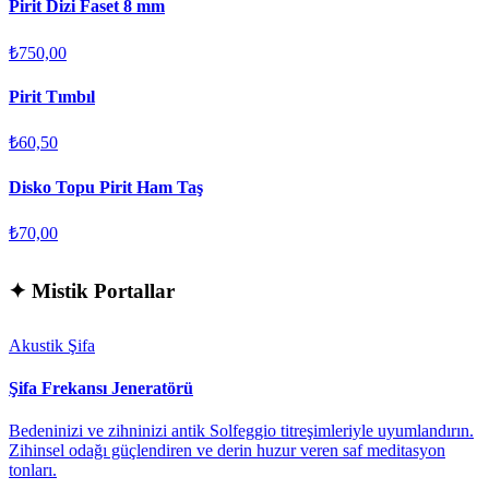
Pirit Dizi Faset 8 mm
₺750,00
Pirit Tımbıl
₺60,50
Disko Topu Pirit Ham Taş
₺70,00
✦
Mistik Portallar
Akustik Şifa
Şifa Frekansı Jeneratörü
Bedeninizi ve zihninizi antik Solfeggio titreşimleriyle uyumlandırın.
Zihinsel odağı güçlendiren ve derin huzur veren saf meditasyon
tonları.