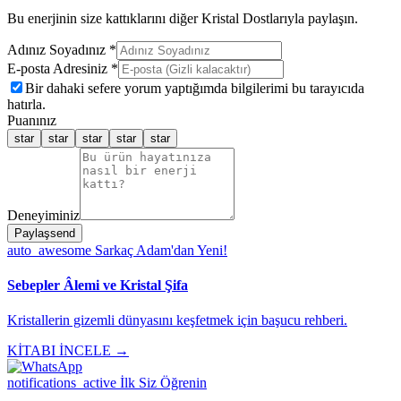
Bu enerjinin size kattıklarını diğer Kristal Dostlarıyla paylaşın.
Adınız Soyadınız *
E-posta Adresiniz *
Bir dahaki sefere yorum yaptığımda bilgilerimi bu tarayıcıda
hatırla.
Puanınız
star
star
star
star
star
Deneyiminiz
Paylaş
send
auto_awesome
Sarkaç Adam'dan Yeni!
Sebepler Âlemi ve Kristal Şifa
Kristallerin gizemli dünyasını keşfetmek için başucu rehberi.
KİTABI İNCELE →
notifications_active
İlk Siz Öğrenin