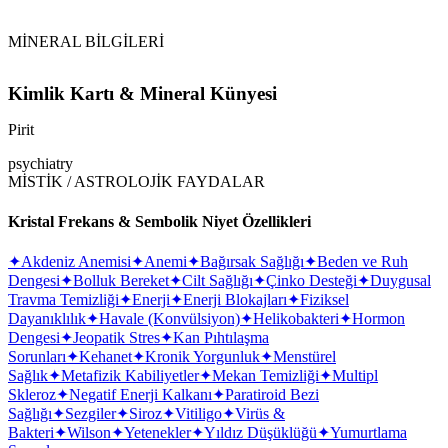
MİNERAL BİLGİLERİ
Kimlik Kartı & Mineral Künyesi
Pirit
psychiatry
MİSTİK / ASTROLOJİK FAYDALAR
Kristal Frekans & Sembolik Niyet Özellikleri
✦
Akdeniz Anemisi
✦
Anemi
✦
Bağırsak Sağlığı
✦
Beden ve Ruh
Dengesi
✦
Bolluk Bereket
✦
Cilt Sağlığı
✦
Çinko Desteği
✦
Duygusal
Travma Temizliği
✦
Enerji
✦
Enerji Blokajları
✦
Fiziksel
Dayanıklılık
✦
Havale (Konvülsiyon)
✦
Helikobakteri
✦
Hormon
Dengesi
✦
Jeopatik Stres
✦
Kan Pıhtılaşma
Sorunları
✦
Kehanet
✦
Kronik Yorgunluk
✦
Menstürel
Sağlık
✦
Metafizik Kabiliyetler
✦
Mekan Temizliği
✦
Multipl
Skleroz
✦
Negatif Enerji Kalkanı
✦
Paratiroid Bezi
Sağlığı
✦
Sezgiler
✦
Siroz
✦
Vitiligo
✦
Virüs &
Bakteri
✦
Wilson
✦
Yetenekler
✦
Yıldız Düşüklüğü
✦
Yumurtlama