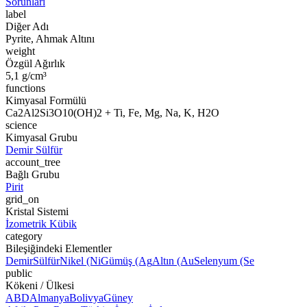
Sorunları
label
Diğer Adı
Pyrite, Ahmak Altını
weight
Özgül Ağırlık
5,1 g/cm³
functions
Kimyasal Formülü
Ca2Al2Si3O10(OH)2 + Ti, Fe, Mg, Na, K, H2O
science
Kimyasal Grubu
Demir Sülfür
account_tree
Bağlı Grubu
Pirit
grid_on
Kristal Sistemi
İzometrik Kübik
category
Bileşiğindeki Elementler
Demir
Sülfür
Nikel (Ni
Gümüş (Ag
Altın (Au
Selenyum (Se
public
Kökeni / Ülkesi
ABD
Almanya
Bolivya
Güney