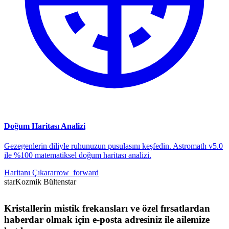
Doğum Haritası Analizi
Gezegenlerin diliyle ruhunuzun pusulasını keşfedin. Astromath v5.0
ile %100 matematiksel doğum haritası analizi.
Haritanı Çıkar
arrow_forward
star
Kozmik Bülten
star
Kristallerin mistik frekansları ve özel fırsatlardan
haberdar olmak için e-posta adresiniz ile ailemize