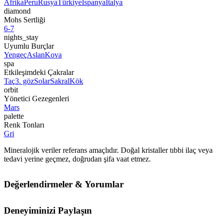
Afrika
Peru
Rusya
Türkiye
İspanya
İtalya
diamond
Mohs Sertliği
6-7
nights_stay
Uyumlu Burçlar
Yengeç
Aslan
Kova
spa
Etkileşimdeki Çakralar
Taç
3. göz
Solar
Sakral
Kök
orbit
Yönetici Gezegenleri
Mars
palette
Renk Tonları
Gri
Mineralojik veriler referans amaçlıdır. Doğal kristaller tıbbi ilaç veya
tedavi yerine geçmez, doğrudan şifa vaat etmez.
Değerlendirmeler & Yorumlar
Deneyiminizi Paylaşın