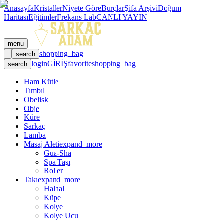
Anasayfa
Kristaller
Niyete Göre
Burçlar
Şifa Arşivi
Doğum
Haritası
Eğitimler
Frekans Lab
CANLI YAYIN
menu
shopping_bag
search
login
GİRİŞ
favorite
shopping_bag
search
Ham Kütle
Tımbıl
Obelisk
Obje
Küre
Sarkaç
Lamba
Masaj Aleti
expand_more
Gua-Sha
Spa Taşı
Roller
Takı
expand_more
Halhal
Küpe
Kolye
Kolye Ucu