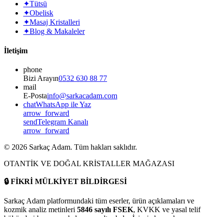
✦
Tütsü
✦
Obelisk
✦
Masaj Kristalleri
✦
Blog & Makaleler
İletişim
phone
Bizi Arayın
0532 630 88 77
mail
E-Posta
info@sarkacadam.com
chat
WhatsApp ile Yaz
arrow_forward
send
Telegram Kanalı
arrow_forward
©
2026
Sarkaç Adam. Tüm hakları saklıdır.
OTANTİK VE DOĞAL KRİSTALLER MAĞAZASI
🔒
FİKRİ MÜLKİYET BİLDİRGESİ
Sarkaç Adam platformundaki tüm eserler, ürün açıklamaları ve
kozmik analiz metinleri
5846 sayılı FSEK
, KVKK ve yasal telif