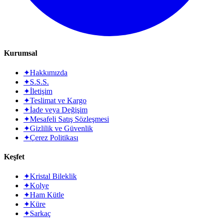
Kurumsal
✦
Hakkımızda
✦
S.S.S.
✦
İletişim
✦
Teslimat ve Kargo
✦
İade veya Değişim
✦
Mesafeli Satış Sözleşmesi
✦
Gizlilik ve Güvenlik
✦
Çerez Politikası
Keşfet
✦
Kristal Bileklik
✦
Kolye
✦
Ham Kütle
✦
Küre
✦
Sarkaç