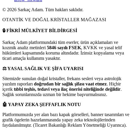
©
2026
Sarkaç Adam. Tüm hakları saklıdır.
OTANTİK VE DOĞAL KRİSTALLER MAĞAZASI
🔒
FİKRİ MÜLKİYET BİLDİRGESİ
Sarkaç Adam platformundaki tüm eserler, ürün açıklamaları ve
kozmik analiz metinleri
5846 sayılı FSEK
, KVKK ve yasal telif
hükümleri kapsamında koruma altındadır. İzinsiz kopyalama veya
ticari amaçla kullanımı yasaktır.
⚖️
YASAL SAĞLIK VE ŞİFA UYARISI
Sitemizde sunulan doğal kristaller, frekans sesleri veya astrolojik
yazılım raporları
doğrudan bir sağlık şifası vaat etmez
. Hiçbir
içerik
tıbbi teşhis, tedavi veya ilaç önerisi niteliğinde değildir
.
Sağlık sorunlarınızda uzman bir hekime başvurmalısınız.
🤖
YAPAY ZEKA ŞEFFAFLIK NOTU
Platformumuzda yer alan bazı kapak görselleri, banner tasarımları ve
grafik ögelerin hazırlanmasında yapay zeka teknolojilerinden
faydalanılmıştır. (Ticaret Bakanlığı Reklam Yönetmeliği Uyarınca).