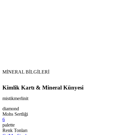
Bu taşı uyurken yastığınızın altına koymanın berrak rüya
görmeye ve hatta astral seyahate neden olduğu
düşünülmektedir.
Fiziksel olarak, İndigo Gabbro kristalleri bağışıklık sistemine
yardımcı olmak, ateşi düşürmeye yardımcı olmak (sıcak
basması dahil), menopoz, regl ağrıları, şişme, morarma ve
burkulmaları hafifletmek için kullanılabilir.
Indigo Gabbro’nun enerjisi
,
aynı jeolojik ortamda oluşan
“arkadaşları” ile iyi çalışır.
Labradorit
ile birlikte deneyin .
Serpentin, ruhsal keşfi ve kadim bilgeliğe erişimi artırabilen
yatıştırıcı ve nazik bir taştır. Indigo Gabbro’nun psişik gelişimi
ve sezgiyi kolaylaştırma yeteneğini tamamlayabilir.
MİNERAL BİLGİLERİ
Kimlik Kartı & Mineral Künyesi
mistikmerlinit
diamond
Mohs Sertliği
6
palette
Renk Tonları