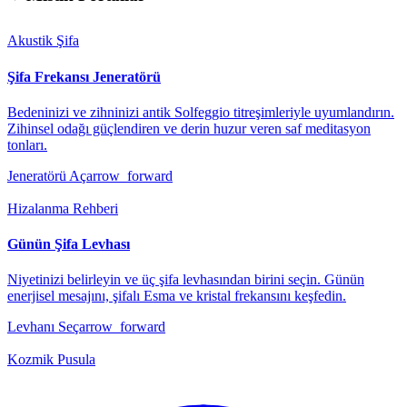
Akustik Şifa
Şifa Frekansı Jeneratörü
Bedeninizi ve zihninizi antik Solfeggio titreşimleriyle uyumlandırın.
Zihinsel odağı güçlendiren ve derin huzur veren saf meditasyon
tonları.
Jeneratörü Aç
arrow_forward
Hizalanma Rehberi
Günün Şifa Levhası
Niyetinizi belirleyin ve üç şifa levhasından birini seçin. Günün
enerjisel mesajını, şifalı Esma ve kristal frekansını keşfedin.
Levhanı Seç
arrow_forward
Kozmik Pusula