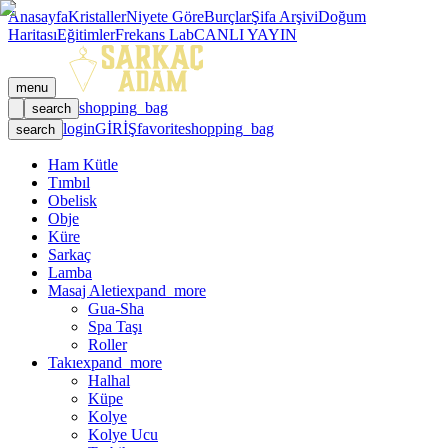
Anasayfa
Kristaller
Niyete Göre
Burçlar
Şifa Arşivi
Doğum
Haritası
Eğitimler
Frekans Lab
CANLI YAYIN
menu
shopping_bag
search
login
GİRİŞ
favorite
shopping_bag
search
Ham Kütle
Tımbıl
Obelisk
Obje
Küre
Sarkaç
Lamba
Masaj Aleti
expand_more
Gua-Sha
Spa Taşı
Roller
Takı
expand_more
Halhal
Küpe
Kolye
Kolye Ucu