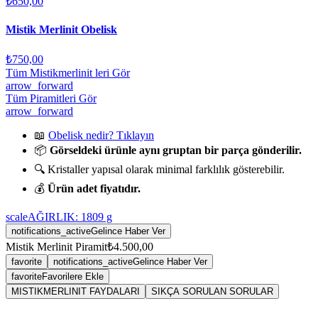
₺650,00
Mistik Merlinit Obelisk
₺750,00
Tüm Mistikmerlinit leri Gör
arrow_forward
Tüm Piramitleri Gör
arrow_forward
📖
Obelisk nedir? Tıklayın
📦
Görseldeki ürünle aynı gruptan bir parça gönderilir.
🔍 Kristaller yapısal olarak minimal farklılık gösterebilir.
💰
Ürün adet fiyatıdır.
scale
AĞIRLIK:
1809
g
notifications_active
Gelince Haber Ver
Mistik Merlinit Piramit
₺4.500,00
favorite
notifications_active
Gelince Haber Ver
favorite
Favorilere Ekle
MISTIKMERLINIT FAYDALARI
SIKÇA SORULAN SORULAR