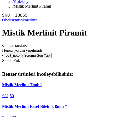
/
Koleksiyon
/
Mistik Merlinit Piramit
SKU:
10055
Obelisk
mistikmerlinit
Mistik Merlinit Piramit
star
star
star
star
star
Henüz yorum yapılmadı
•
edit_note
İlk Yorumu Sen Yap
Stokta Yok
Benzer ürünleri inceleyebilirsiniz:
Mistik Merlinit Tımbıl
₺82,50
Mistik Merlinit Faset Bileklik 8mm *