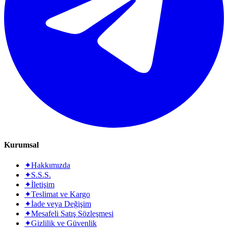
Kurumsal
✦
Hakkımızda
✦
S.S.S.
✦
İletişim
✦
Teslimat ve Kargo
✦
İade veya Değişim
✦
Mesafeli Satış Sözleşmesi
✦
Gizlilik ve Güvenlik