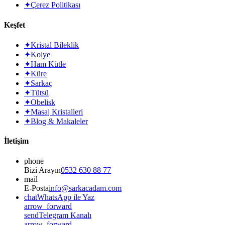
✦
Çerez Politikası
Keşfet
✦
Kristal Bileklik
✦
Kolye
✦
Ham Kütle
✦
Küre
✦
Sarkaç
✦
Tütsü
✦
Obelisk
✦
Masaj Kristalleri
✦
Blog & Makaleler
İletişim
phone
Bizi Arayın
0532 630 88 77
mail
E-Posta
info@sarkacadam.com
chat
WhatsApp ile Yaz
arrow_forward
send
Telegram Kanalı
arrow_forward