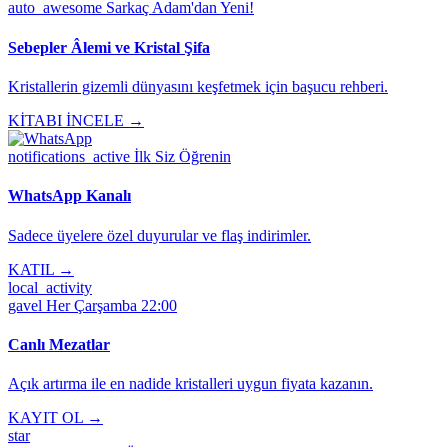
auto_awesome
Sarkaç Adam'dan Yeni!
Sebepler Âlemi ve Kristal Şifa
Kristallerin gizemli dünyasını keşfetmek için başucu rehberi.
KİTABI İNCELE →
notifications_active
İlk Siz Öğrenin
WhatsApp Kanalı
Sadece üyelere özel duyurular ve flaş indirimler.
KATIL →
local_activity
gavel
Her Çarşamba 22:00
Canlı Mezatlar
Açık artırma ile en nadide kristalleri uygun fiyata kazanın.
KAYIT OL →
star