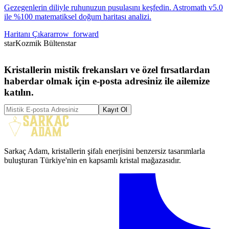
Gezegenlerin diliyle ruhunuzun pusulasını keşfedin. Astromath v5.0
ile %100 matematiksel doğum haritası analizi.
Haritanı Çıkar
arrow_forward
star
Kozmik Bülten
star
Kristallerin mistik frekansları ve özel fırsatlardan
haberdar olmak için e-posta adresiniz ile ailemize
katılın.
Kayıt Ol
Sarkaç Adam, kristallerin şifalı enerjisini benzersiz tasarımlarla
buluşturan Türkiye'nin en kapsamlı kristal mağazasıdır.