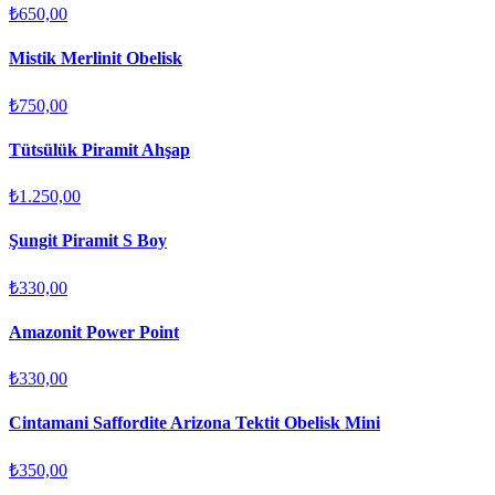
₺650,00
Mistik Merlinit Obelisk
₺750,00
Tütsülük Piramit Ahşap
₺1.250,00
Şungit Piramit S Boy
₺330,00
Amazonit Power Point
₺330,00
Cintamani Saffordite Arizona Tektit Obelisk Mini
₺350,00