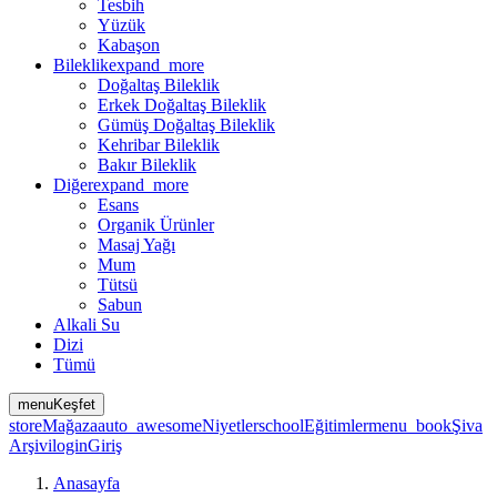
Tesbih
Yüzük
Kabaşon
Bileklik
expand_more
Doğaltaş Bileklik
Erkek Doğaltaş Bileklik
Gümüş Doğaltaş Bileklik
Kehribar Bileklik
Bakır Bileklik
Diğer
expand_more
Esans
Organik Ürünler
Masaj Yağı
Mum
Tütsü
Sabun
Alkali Su
Dizi
Tümü
menu
Keşfet
store
Mağaza
auto_awesome
Niyetler
school
Eğitimler
menu_book
Şiva
Arşivi
login
Giriş
Anasayfa