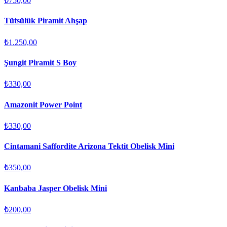
₺750,00
Tütsülük Piramit Ahşap
₺1.250,00
Şungit Piramit S Boy
₺330,00
Amazonit Power Point
₺330,00
Cintamani Saffordite Arizona Tektit Obelisk Mini
₺350,00
Kanbaba Jasper Obelisk Mini
₺200,00