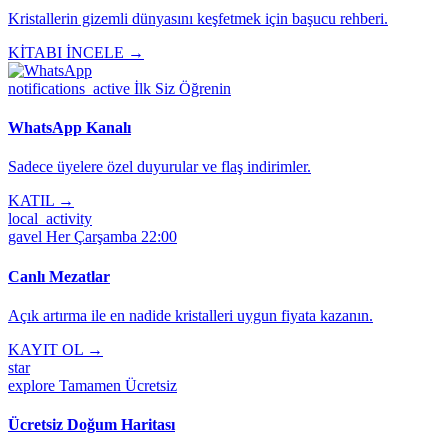
Kristallerin gizemli dünyasını keşfetmek için başucu rehberi.
KİTABI İNCELE →
notifications_active
İlk Siz Öğrenin
WhatsApp Kanalı
Sadece üyelere özel duyurular ve flaş indirimler.
KATIL →
local_activity
gavel
Her Çarşamba 22:00
Canlı Mezatlar
Açık artırma ile en nadide kristalleri uygun fiyata kazanın.
KAYIT OL →
star
explore
Tamamen Ücretsiz
Ücretsiz Doğum Haritası