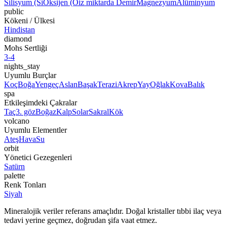
Silisyum (Si
Oksijen (O
iz miktarda Demir
Magnezyum
Alüminyum
public
Kökeni / Ülkesi
Hindistan
diamond
Mohs Sertliği
3-4
nights_stay
Uyumlu Burçlar
Koç
Boğa
Yengeç
Aslan
Başak
Terazi
Akrep
Yay
Oğlak
Kova
Balık
spa
Etkileşimdeki Çakralar
Taç
3. göz
Boğaz
Kalp
Solar
Sakral
Kök
volcano
Uyumlu Elementler
Ateş
Hava
Su
orbit
Yönetici Gezegenleri
Satürn
palette
Renk Tonları
Siyah
Mineralojik veriler referans amaçlıdır. Doğal kristaller tıbbi ilaç veya
tedavi yerine geçmez, doğrudan şifa vaat etmez.