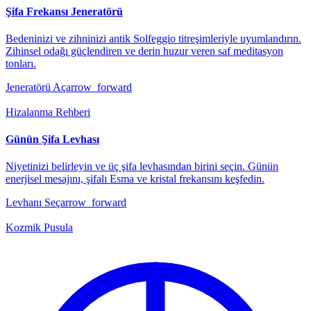
Şifa Frekansı Jeneratörü
Bedeninizi ve zihninizi antik Solfeggio titreşimleriyle uyumlandırın.
Zihinsel odağı güçlendiren ve derin huzur veren saf meditasyon
tonları.
Jeneratörü Aç
arrow_forward
Hizalanma Rehberi
Günün Şifa Levhası
Niyetinizi belirleyin ve üç şifa levhasından birini seçin. Günün
enerjisel mesajını, şifalı Esma ve kristal frekansını keşfedin.
Levhanı Seç
arrow_forward
Kozmik Pusula