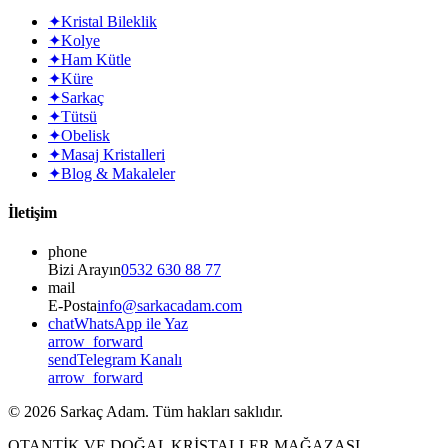
✦
Kristal Bileklik
✦
Kolye
✦
Ham Kütle
✦
Küre
✦
Sarkaç
✦
Tütsü
✦
Obelisk
✦
Masaj Kristalleri
✦
Blog & Makaleler
İletişim
phone
Bizi Arayın
0532 630 88 77
mail
E-Posta
info@sarkacadam.com
chat
WhatsApp ile Yaz
arrow_forward
send
Telegram Kanalı
arrow_forward
©
2026
Sarkaç Adam. Tüm hakları saklıdır.
OTANTİK VE DOĞAL KRİSTALLER MAĞAZASI