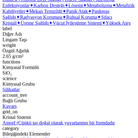
Enfeksiyonlar
✦
Karbon Desteği
✦
Lösemi
✦
Metabolizma
✦
Metafizik
Kabiliyetler
✦
Mekan Temizliği
✦
Panik Atak
✦
Pankreas
Sağlığı
✦
Radyasyon Koruması
✦
Ruhsal Koruma
✦
Şifacı
Kristali
✦
Üreme Sağlığı
✦
Vücut İyileştirme Sistemi
✦
Yüksek Ateş
label
Diğer Adı
Lingam Taşı
weight
Özgül Ağırlık
2.65 g/cm³
functions
Kimyasal Formülü
SiO₂
science
Kimyasal Grubu
Silikatlar
account_tree
Bağlı Grubu
Kuvars
grid_on
Kristal Sistemi
Amorf (Çünkü taş doğal olarak yuvarlanmış bir formdadır
category
Bileşiğindeki Elementler