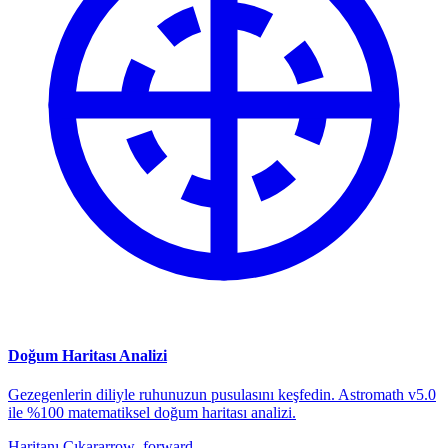
Doğum Haritası Analizi
Gezegenlerin diliyle ruhunuzun pusulasını keşfedin. Astromath v5.0
ile %100 matematiksel doğum haritası analizi.
Haritanı Çıkar
arrow_forward