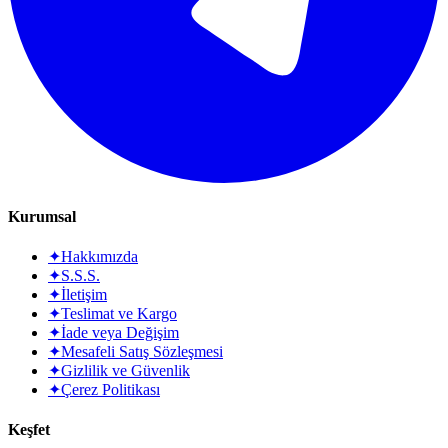
Kurumsal
✦
Hakkımızda
✦
S.S.S.
✦
İletişim
✦
Teslimat ve Kargo
✦
İade veya Değişim
✦
Mesafeli Satış Sözleşmesi
✦
Gizlilik ve Güvenlik
✦
Çerez Politikası
Keşfet