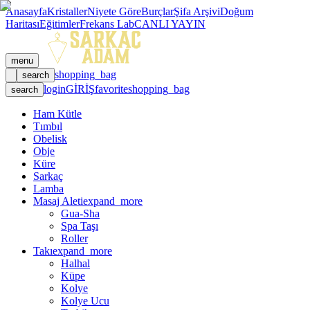
Anasayfa
Kristaller
Niyete Göre
Burçlar
Şifa Arşivi
Doğum
Haritası
Eğitimler
Frekans Lab
CANLI YAYIN
menu
shopping_bag
search
login
GİRİŞ
favorite
shopping_bag
search
Ham Kütle
Tımbıl
Obelisk
Obje
Küre
Sarkaç
Lamba
Masaj Aleti
expand_more
Gua-Sha
Spa Taşı
Roller
Takı
expand_more
Halhal
Küpe
Kolye
Kolye Ucu