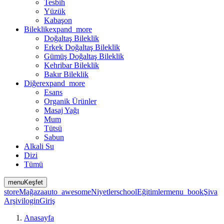
Tesbih
Yüzük
Kabaşon
Bileklik
expand_more
Doğaltaş Bileklik
Erkek Doğaltaş Bileklik
Gümüş Doğaltaş Bileklik
Kehribar Bileklik
Bakır Bileklik
Diğer
expand_more
Esans
Organik Ürünler
Masaj Yağı
Mum
Tütsü
Sabun
Alkali Su
Dizi
Tümü
menu
Keşfet
store
Mağaza
auto_awesome
Niyetler
school
Eğitimler
menu_book
Şiva
Arşivi
login
Giriş
Anasayfa