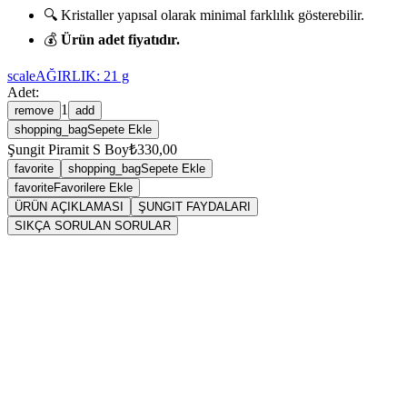
🔍 Kristaller yapısal olarak minimal farklılık gösterebilir.
💰
Ürün adet fiyatıdır.
scale
AĞIRLIK:
21
g
Adet:
1
remove
add
shopping_bag
Sepete Ekle
Şungit Piramit S Boy
₺330,00
favorite
shopping_bag
Sepete Ekle
favorite
Favorilere Ekle
ÜRÜN AÇIKLAMASI
ŞUNGIT FAYDALARI
SIKÇA SORULAN SORULAR