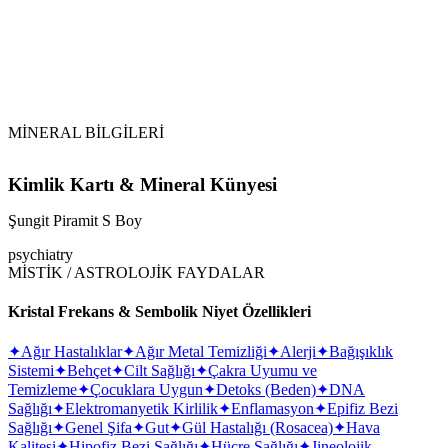
MİNERAL BİLGİLERİ
Kimlik Kartı & Mineral Künyesi
Şungit Piramit S Boy
psychiatry
MİSTİK / ASTROLOJİK FAYDALAR
Kristal Frekans & Sembolik Niyet Özellikleri
✦
Ağır Hastalıklar
✦
Ağır Metal Temizliği
✦
Alerji
✦
Bağışıklık
Sistemi
✦
Behçet
✦
Cilt Sağlığı
✦
Çakra Uyumu ve
Temizleme
✦
Çocuklara Uygun
✦
Detoks (Beden)
✦
DNA
Sağlığı
✦
Elektromanyetik Kirlilik
✦
Enflamasyon
✦
Epifiz Bezi
Sağlığı
✦
Genel Şifa
✦
Gut
✦
Gül Hastalığı (Rosacea)
✦
Hava
Kalitesi
✦
Hipofiz Bezi Sağlığı
✦
Hücre Sağlığı
✦
Jineolojik