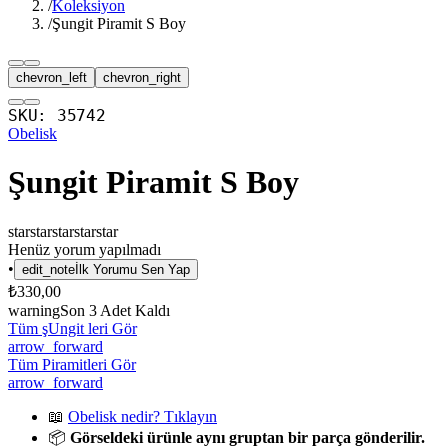
/
Koleksiyon
/
Şungit Piramit S Boy
chevron_left
chevron_right
SKU:
35742
Obelisk
Şungit Piramit S Boy
star
star
star
star
star
Henüz yorum yapılmadı
•
edit_note
İlk Yorumu Sen Yap
₺330,00
warning
Son
3
Adet Kaldı
Tüm şUngit leri Gör
arrow_forward
Tüm Piramitleri Gör
arrow_forward
📖
Obelisk nedir? Tıklayın
📦
Görseldeki ürünle aynı gruptan bir parça gönderilir.