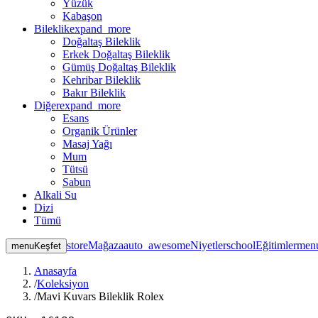
Yüzük
Kabaşon
Bileklik
expand_more
Doğaltaş Bileklik
Erkek Doğaltaş Bileklik
Gümüş Doğaltaş Bileklik
Kehribar Bileklik
Bakır Bileklik
Diğer
expand_more
Esans
Organik Ürünler
Masaj Yağı
Mum
Tütsü
Sabun
Alkali Su
Dizi
Tümü
store
Mağaza
auto_awesome
Niyetler
school
Eğitimler
men
menu
Keşfet
Anasayfa
/
Koleksiyon
/
Mavi Kuvars Bileklik Rolex