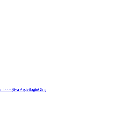
u_book
Şiva Arşivi
login
Giriş