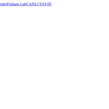
imler
Frekans Lab
CANLI YAYIN