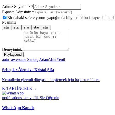
Adınız Soyadınız *
E-posta Adresiniz *
Bir dahaki sefere yorum yaptığımda bilgilerimi bu tarayıcıda hatırla
Puanınız
star
star
star
star
star
Deneyiminiz
Paylaş
send
auto_awesome
Sarkaç Adam'dan Yeni!
Sebepler Âlemi ve Kristal Şifa
Kristallerin gizemli dünyasını keşfetmek için başucu rehberi.
KİTABI İNCELE →
notifications_active
İlk Siz Öğrenin
WhatsApp Kanalı