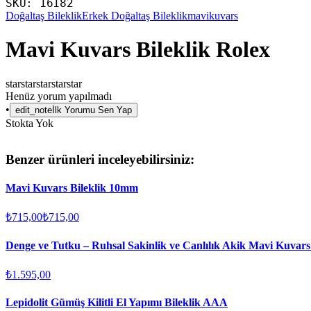
SKU:
16182
Doğaltaş Bileklik
Erkek Doğaltaş Bileklik
mavikuvars
Mavi Kuvars Bileklik Rolex
star
star
star
star
star
Henüz yorum yapılmadı
•
edit_note
İlk Yorumu Sen Yap
Stokta Yok
Benzer ürünleri inceleyebilirsiniz:
Mavi Kuvars Bileklik 10mm
₺715,00
₺715,00
Denge ve Tutku – Ruhsal Sakinlik ve Canlılık Akik Mavi Kuvars 
₺1.595,00
Lepidolit Gümüş Kilitli El Yapımı Bileklik AAA