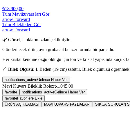
₺18.900,00
Tüm Mavikuvars ları Gör
arrow_forward
Tüm Bileklikleri Gör
arrow_forward
🌿 Görsel, stoklarımızdan çekilmiştir.
Gönderilecek ürün, aynı gruba ait benzer formda bir parçadır.
Her kristal kendine özgü olduğu için ton ve kristal yapısında küçük fark
📏
Bilek Ölçüsü:
L Beden (19 cm) sabittir. Bilek ölçünüzü öğrenmek
notifications_active
Gelince Haber Ver
Mavi Kuvars Bileklik Rolex
₺1.045,00
favorite
notifications_active
Gelince Haber Ver
favorite
Favorilere Ekle
ÜRÜN AÇIKLAMASI
MAVIKUVARS FAYDALARI
SIKÇA SORULAN 
Sarkaç
mav