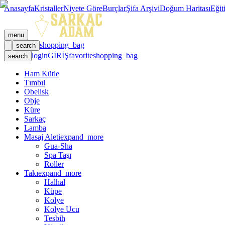
Anasayfa
Kristaller
Niyete Göre
Burçlar
Şifa Arşivi
Doğum Haritası
Eğit
menu
shopping_bag
search
login
GİRİŞ
favorite
shopping_bag
search
Ham Kütle
Tımbıl
Obelisk
Obje
Küre
Sarkaç
Lamba
Masaj Aleti
expand_more
Gua-Sha
Spa Taşı
Roller
Takı
expand_more
Halhal
Küpe
Kolye
Kolye Ucu
Tesbih