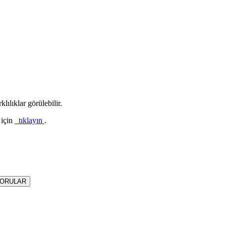
lılıklar görülebilir.
 için
tıklayın
.
SORULAR
ikuvars