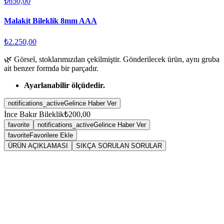
₺650,00
Malakit Bileklik 8mm AAA
₺2.250,00
🌿 Görsel, stoklarımızdan çekilmiştir. Gönderilecek ürün, aynı gruba
ait benzer formda bir parçadır.
Ayarlanabilir ölçüdedir.
notifications_active
Gelince Haber Ver
İnce Bakır Bileklik
₺200,00
favorite
notifications_active
Gelince Haber Ver
favorite
Favorilere Ekle
ÜRÜN AÇIKLAMASI
SIKÇA SORULAN SORULAR