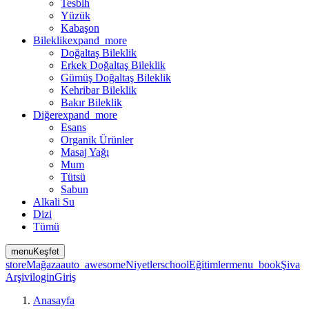
Tesbih
Yüzük
Kabaşon
Bileklik
expand_more
Doğaltaş Bileklik
Erkek Doğaltaş Bileklik
Gümüş Doğaltaş Bileklik
Kehribar Bileklik
Bakır Bileklik
Diğer
expand_more
Esans
Organik Ürünler
Masaj Yağı
Mum
Tütsü
Sabun
Alkali Su
Dizi
Tümü
menu
Keşfet
store
Mağaza
auto_awesome
Niyetler
school
Eğitimler
menu_book
Şiva
Arşivi
login
Giriş
Anasayfa