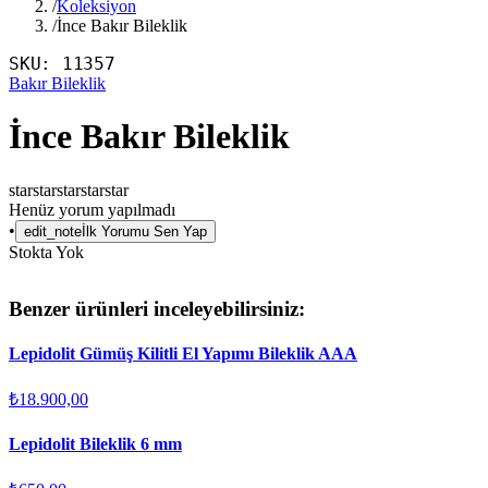
/
Koleksiyon
/
İnce Bakır Bileklik
SKU:
11357
Bakır Bileklik
İnce Bakır Bileklik
star
star
star
star
star
Henüz yorum yapılmadı
•
edit_note
İlk Yorumu Sen Yap
Stokta Yok
Benzer ürünleri inceleyebilirsiniz:
Lepidolit Gümüş Kilitli El Yapımı Bileklik AAA
₺18.900,00
Lepidolit Bileklik 6 mm