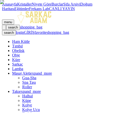
Anasayfa
Kristaller
Niyete Göre
Burçlar
Şifa Arşivi
Doğum
Haritası
Eğitimler
Frekans Lab
CANLI YAYIN
menu
shopping_bag
search
login
GİRİŞ
favorite
shopping_bag
search
Ham Kütle
Tımbıl
Obelisk
Obje
Küre
Sarkaç
Lamba
Masaj Aleti
expand_more
Gua-Sha
Spa Taşı
Roller
Takı
expand_more
Halhal
Küpe
Kolye
Kolye Ucu