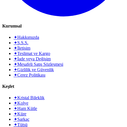
Kurumsal
✦
Hakkımızda
✦
S.S.S.
✦
İletişim
✦
Teslimat ve Kargo
✦
İade veya Değişim
✦
Mesafeli Satış Sözleşmesi
✦
Gizlilik ve Güvenlik
✦
Çerez Politikası
Keşfet
✦
Kristal Bileklik
✦
Kolye
✦
Ham Kütle
✦
Küre
✦
Sarkaç
✦
Tütsü