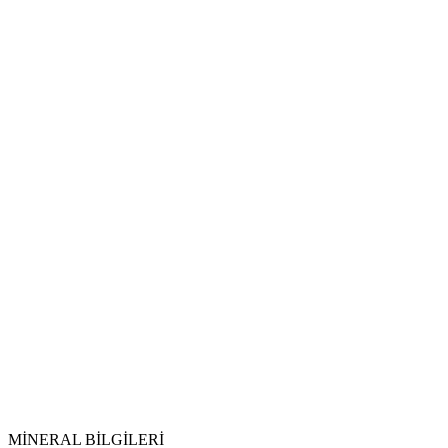
Uyku Düzeni:
Arındırma Yöntemleri:
Enerji Şarjı:
Sitrin
Selenit
Sıklık:
MİNERAL BİLGİLERİ