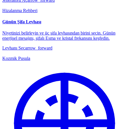
Jeneratörü Aç
arrow_forward
Hizalanma Rehberi
Günün Şifa Levhası
Niyetinizi belirleyin ve üç şifa levhasından birini seçin. Günün
enerjisel mesajını, şifalı Esma ve kristal frekansını keşfedin.
Levhanı Seç
arrow_forward
Kozmik Pusula