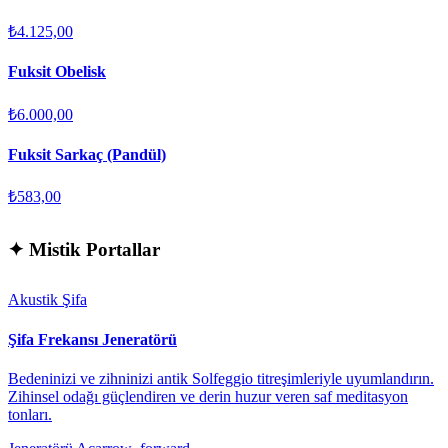
₺4.125,00
Fuksit Obelisk
₺6.000,00
Fuksit Sarkaç (Pandül)
₺583,00
✦
Mistik Portallar
Akustik Şifa
Şifa Frekansı Jeneratörü
Bedeninizi ve zihninizi antik Solfeggio titreşimleriyle uyumlandırın.
Zihinsel odağı güçlendiren ve derin huzur veren saf meditasyon
tonları.