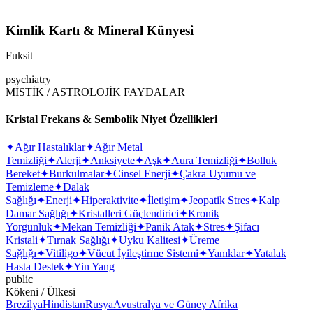
Kimlik Kartı & Mineral Künyesi
Fuksit
psychiatry
MİSTİK / ASTROLOJİK FAYDALAR
Kristal Frekans & Sembolik Niyet Özellikleri
✦
Ağır Hastalıklar
✦
Ağır Metal
Temizliği
✦
Alerji
✦
Anksiyete
✦
Aşk
✦
Aura Temizliği
✦
Bolluk
Bereket
✦
Burkulmalar
✦
Cinsel Enerji
✦
Çakra Uyumu ve
Temizleme
✦
Dalak
Sağlığı
✦
Enerji
✦
Hiperaktivite
✦
İletişim
✦
Jeopatik Stres
✦
Kalp
Damar Sağlığı
✦
Kristalleri Güçlendirici
✦
Kronik
Yorgunluk
✦
Mekan Temizliği
✦
Panik Atak
✦
Stres
✦
Şifacı
Kristali
✦
Tırnak Sağlığı
✦
Uyku Kalitesi
✦
Üreme
Sağlığı
✦
Vitiligo
✦
Vücut İyileştirme Sistemi
✦
Yanıklar
✦
Yatalak
Hasta Destek
✦
Yin Yang
public
Kökeni / Ülkesi
Brezilya
Hindistan
Rusya
Avustralya ve Güney Afrika