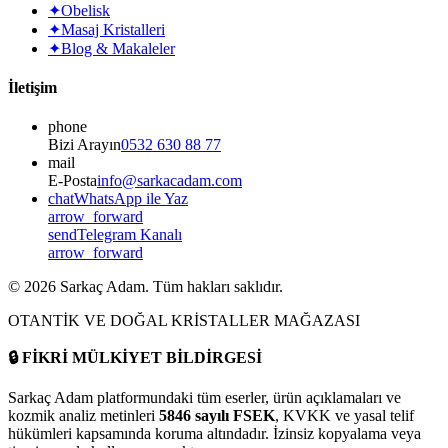
✦
Obelisk
✦
Masaj Kristalleri
✦
Blog & Makaleler
İletişim
phone
Bizi Arayın
0532 630 88 77
mail
E-Posta
info@sarkacadam.com
chat
WhatsApp ile Yaz
arrow_forward
send
Telegram Kanalı
arrow_forward
©
2026
Sarkaç Adam. Tüm hakları saklıdır.
OTANTİK VE DOĞAL KRİSTALLER MAĞAZASI
🔒
FİKRİ MÜLKİYET BİLDİRGESİ
Sarkaç Adam platformundaki tüm eserler, ürün açıklamaları ve
kozmik analiz metinleri
5846 sayılı FSEK
, KVKK ve yasal telif
hükümleri kapsamında koruma altındadır. İzinsiz kopyalama veya