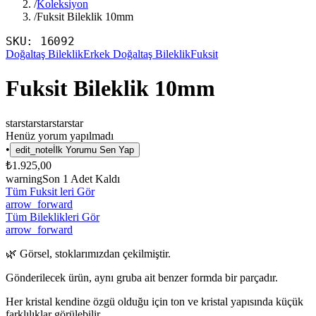
/
Koleksiyon
/
Fuksit Bileklik 10mm
SKU:
16092
Doğaltaş Bileklik
Erkek Doğaltaş Bileklik
Fuksit
Fuksit Bileklik 10mm
star
star
star
star
star
Henüz yorum yapılmadı
•
edit_note
İlk Yorumu Sen Yap
₺1.925,00
warning
Son
1
Adet Kaldı
Tüm Fuksit leri Gör
arrow_forward
Tüm Bileklikleri Gör
arrow_forward
🌿 Görsel, stoklarımızdan çekilmiştir.
Gönderilecek ürün, aynı gruba ait benzer formda bir parçadır.
Her kristal kendine özgü olduğu için ton ve kristal yapısında küçük
farklılıklar görülebilir.