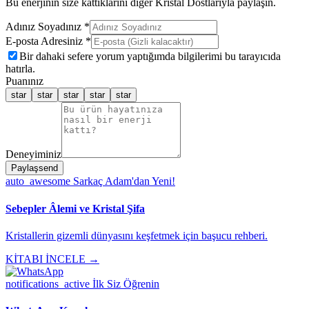
Bu enerjinin size kattıklarını diğer Kristal Dostlarıyla paylaşın.
Adınız Soyadınız *
E-posta Adresiniz *
Bir dahaki sefere yorum yaptığımda bilgilerimi bu tarayıcıda
hatırla.
Puanınız
star
star
star
star
star
Deneyiminiz
Paylaş
send
auto_awesome
Sarkaç Adam'dan Yeni!
Sebepler Âlemi ve Kristal Şifa
Kristallerin gizemli dünyasını keşfetmek için başucu rehberi.
KİTABI İNCELE →
notifications_active
İlk Siz Öğrenin