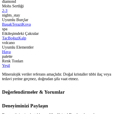
diamond
Mohs Sertliği
2-3
nights_stay
Uyumlu Burçlar
Başak
Terazi
Kova
spa
Etkileşimdeki Çakralar
Taç
Boğaz
Kalp
volcano
Uyumlu Elementler
Hava
palette
Renk Tonları
Yeşil
Mineralojik veriler referans amaçlıdır. Doğal kristaller tıbbi ilaç veya
tedavi yerine geçmez, doğrudan şifa vaat etmez.
Değerlendirmeler & Yorumlar
Deneyiminizi Paylaşın