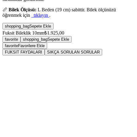
📏
Bilek Ölçüsü:
L Beden (19 cm) sabittir. Bilek ölçünüzü
öğrenmek için
tıklayın
.
shopping_bag
Sepete Ekle
Fuksit Bileklik 10mm
₺1.925,00
favorite
shopping_bag
Sepete Ekle
favorite
Favorilere Ekle
FUKSIT FAYDALARI
SIKÇA SORULAN SORULAR