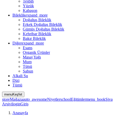
Tesbih
Yüzük
Kabaşon
Bileklik
expand_more
Doğaltaş Bileklik
Erkek Doğaltaş Bileklik
Gümüş Doğaltaş Bileklik
Kehribar Bileklik
Bakır Bileklik
Diğer
expand_more
Esans
Organik Ürünler
Masaj Yağı
Mum
Tütsü
Sabun
Alkali Su
Dizi
Tümü
menu
Keşfet
store
Mağaza
auto_awesome
Niyetler
school
Eğitimler
menu_book
Şiva
Arşivi
login
Giriş
Anasayfa