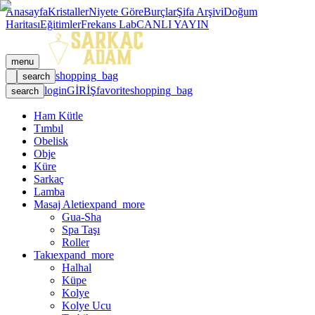
Anasayfa
Kristaller
Niyete Göre
Burçlar
Şifa Arşivi
Doğum
Haritası
Eğitimler
Frekans Lab
CANLI YAYIN
menu
shopping_bag
search
login
GİRİŞ
favorite
shopping_bag
search
Ham Kütle
Tımbıl
Obelisk
Obje
Küre
Sarkaç
Lamba
Masaj Aleti
expand_more
Gua-Sha
Spa Taşı
Roller
Takı
expand_more
Halhal
Küpe
Kolye
Kolye Ucu