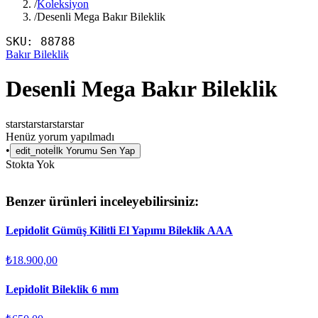
/
Koleksiyon
/
Desenli Mega Bakır Bileklik
SKU:
88788
Bakır Bileklik
Desenli Mega Bakır Bileklik
star
star
star
star
star
Henüz yorum yapılmadı
•
edit_note
İlk Yorumu Sen Yap
Stokta Yok
Benzer ürünleri inceleyebilirsiniz:
Lepidolit Gümüş Kilitli El Yapımı Bileklik AAA
₺18.900,00
Lepidolit Bileklik 6 mm