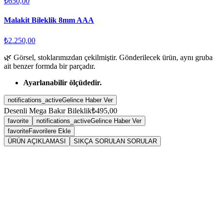
₺650,00
Malakit Bileklik 8mm AAA
₺2.250,00
🌿 Görsel, stoklarımızdan çekilmiştir. Gönderilecek ürün, aynı gruba
ait benzer formda bir parçadır.
Ayarlanabilir ölçüdedir.
notifications_active
Gelince Haber Ver
Desenli Mega Bakır Bileklik
₺495,00
favorite
notifications_active
Gelince Haber Ver
favorite
Favorilere Ekle
ÜRÜN AÇIKLAMASI
SIKÇA SORULAN SORULAR