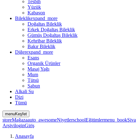
Tesbih
Yüzük
Kabaşon
Bileklik
expand_more
Doğaltaş Bileklik
Erkek Doğaltaş Bileklik
Gümüş Doğaltaş Bileklik
Kehribar Bileklik
Bakır Bileklik
Diğer
expand_more
Esans
Organik Ürünler
Masaj Yağı
Mum
Tütsü
Sabun
Alkali Su
Dizi
Tümü
menu
Keşfet
store
Mağaza
auto_awesome
Niyetler
school
Eğitimler
menu_book
Şiva
Arşivi
login
Giriş
Anasayfa