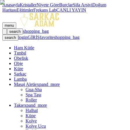
Anasayfa
Kristaller
Niyete Göre
Burçlar
Şifa Arşivi
Doğum
Haritası
Eğitimler
Frekans Lab
CANLI YAYIN
menu
shopping_bag
search
login
GİRİŞ
favorite
shopping_bag
search
Ham Kütle
Tımbıl
Obelisk
Obje
Küre
Sarkaç
Lamba
Masaj Aleti
expand_more
Gua-Sha
Spa Taşı
Roller
Takı
expand_more
Halhal
Küpe
Kolye
Kolye Ucu