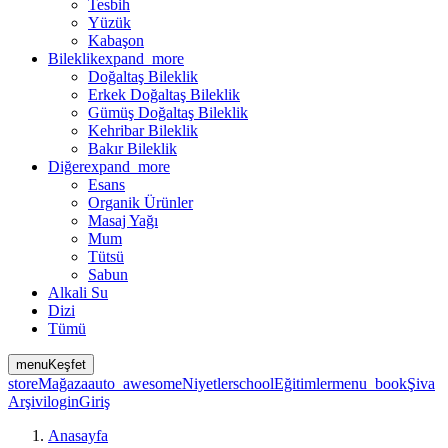
Tesbih
Yüzük
Kabaşon
Bileklik
expand_more
Doğaltaş Bileklik
Erkek Doğaltaş Bileklik
Gümüş Doğaltaş Bileklik
Kehribar Bileklik
Bakır Bileklik
Diğer
expand_more
Esans
Organik Ürünler
Masaj Yağı
Mum
Tütsü
Sabun
Alkali Su
Dizi
Tümü
menu
Keşfet
store
Mağaza
auto_awesome
Niyetler
school
Eğitimler
menu_book
Şiva
Arşivi
login
Giriş
Anasayfa