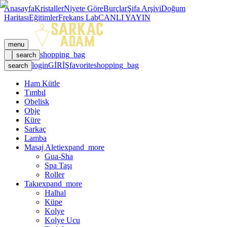
Anasayfa
Kristaller
Niyete Göre
Burçlar
Şifa Arşivi
Doğum
Haritası
Eğitimler
Frekans Lab
CANLI YAYIN
menu
shopping_bag
search
login
GİRİŞ
favorite
shopping_bag
search
Ham Kütle
Tımbıl
Obelisk
Obje
Küre
Sarkaç
Lamba
Masaj Aleti
expand_more
Gua-Sha
Spa Taşı
Roller
Takı
expand_more
Halhal
Küpe
Kolye
Kolye Ucu