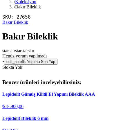
/
Koleksiyon
/
Bakır Bileklik
SKU:
27658
Bakır Bileklik
Bakır Bileklik
star
star
star
star
star
Henüz yorum yapılmadı
•
edit_note
İlk Yorumu Sen Yap
Stokta Yok
Benzer ürünleri inceleyebilirsiniz:
Lepidolit Gümüş Kilitli El Yapımı Bileklik AAA
₺18.900,00
Lepidolit Bileklik 6 mm