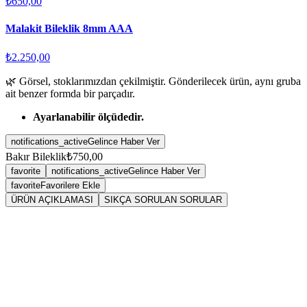
₺650,00
Malakit Bileklik 8mm AAA
₺2.250,00
🌿 Görsel, stoklarımızdan çekilmiştir. Gönderilecek ürün, aynı gruba
ait benzer formda bir parçadır.
Ayarlanabilir ölçüdedir.
notifications_active
Gelince Haber Ver
Bakır Bileklik
₺750,00
favorite
notifications_active
Gelince Haber Ver
favorite
Favorilere Ekle
ÜRÜN AÇIKLAMASI
SIKÇA SORULAN SORULAR