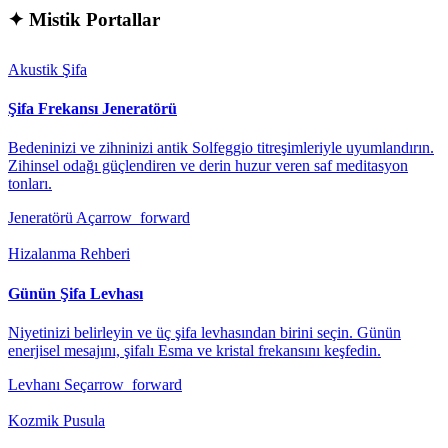
✦
Mistik Portallar
Akustik Şifa
Şifa Frekansı Jeneratörü
Bedeninizi ve zihninizi antik Solfeggio titreşimleriyle uyumlandırın.
Zihinsel odağı güçlendiren ve derin huzur veren saf meditasyon
tonları.
Jeneratörü Aç
arrow_forward
Hizalanma Rehberi
Günün Şifa Levhası
Niyetinizi belirleyin ve üç şifa levhasından birini seçin. Günün
enerjisel mesajını, şifalı Esma ve kristal frekansını keşfedin.
Levhanı Seç
arrow_forward
Kozmik Pusula