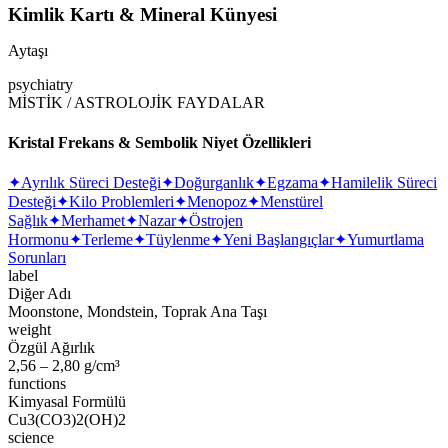
Kimlik Kartı & Mineral Künyesi
Aytaşı
psychiatry
MİSTİK / ASTROLOJİK FAYDALAR
Kristal Frekans & Sembolik Niyet Özellikleri
✦
Ayrılık Süreci Desteği
✦
Doğurganlık
✦
Egzama
✦
Hamilelik Süreci
Desteği
✦
Kilo Problemleri
✦
Menopoz
✦
Menstürel
Sağlık
✦
Merhamet
✦
Nazar
✦
Östrojen
Hormonu
✦
Terleme
✦
Tüylenme
✦
Yeni Başlangıçlar
✦
Yumurtlama
Sorunları
label
Diğer Adı
Moonstone, Mondstein, Toprak Ana Taşı
weight
Özgül Ağırlık
2,56 – 2,80 g/cm³
functions
Kimyasal Formülü
Cu3(CO3)2(OH)2
science