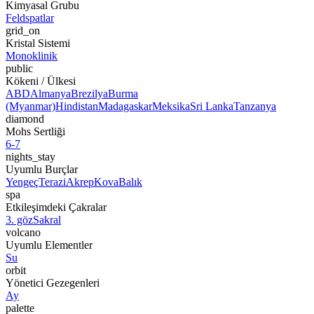
Kimyasal Grubu
Feldspatlar
grid_on
Kristal Sistemi
Monoklinik
public
Kökeni / Ülkesi
ABD
Almanya
Brezilya
Burma
(Myanmar)
Hindistan
Madagaskar
Meksika
Sri Lanka
Tanzanya
diamond
Mohs Sertliği
6-7
nights_stay
Uyumlu Burçlar
Yengeç
Terazi
Akrep
Kova
Balık
spa
Etkileşimdeki Çakralar
3. göz
Sakral
volcano
Uyumlu Elementler
Su
orbit
Yönetici Gezegenleri
Ay
palette