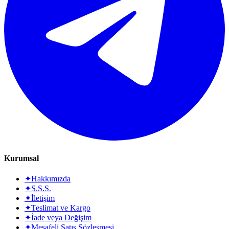
Kurumsal
✦
Hakkımızda
✦
S.S.S.
✦
İletişim
✦
Teslimat ve Kargo
✦
İade veya Değişim
✦
Mesafeli Satış Sözleşmesi