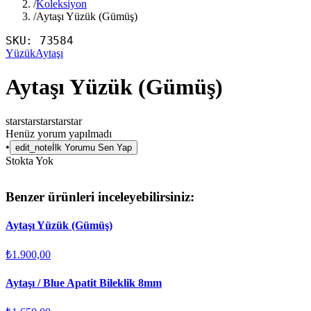
/
Koleksiyon
/
Aytaşı Yüzük (Gümüş)
SKU:
73584
Yüzük
Aytaşı
Aytaşı Yüzük (Gümüş)
star
star
star
star
star
Henüz yorum yapılmadı
•
edit_note
İlk Yorumu Sen Yap
Stokta Yok
Benzer ürünleri inceleyebilirsiniz:
Aytaşı Yüzük (Gümüş)
₺1.900,00
Aytaşı / Blue Apatit Bileklik 8mm