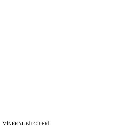
Arındırma:
Şarj Etme:
Aytaşı
Dönemsel Temizlik:
MİNERAL BİLGİLERİ