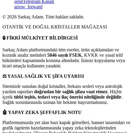
send
Telegram Kanalı
arrow_forward
©
2026
Sarkaç Adam. Tüm hakları saklıdır.
OTANTİK VE DOĞAL KRİSTALLER MAĞAZASI
🔒
FİKRİ MÜLKİYET BİLDİRGESİ
Sarkaç Adam platformundaki tüm eserler, ürün açıklamaları ve
kozmik analiz metinleri
5846 sayılı FSEK
, KVKK ve yasal telif
hükümleri kapsamında koruma altındadır. İzinsiz kopyalama veya
ticari amaçla kullanımı yasaktır.
⚖️
YASAL SAĞLIK VE ŞİFA UYARISI
Sitemizde sunulan doğal kristaller, frekans sesleri veya astrolojik
yazılım raporları
doğrudan bir sağlık şifası vaat etmez
. Hiçbir
içerik
tıbbi teşhis, tedavi veya ilaç önerisi niteliğinde değildir
.
Sağlık sorunlarınızda uzman bir hekime başvurmalısınız.
🤖
YAPAY ZEKA ŞEFFAFLIK NOTU
Platformumuzda yer alan bazı kapak görselleri, banner tasarımları ve
grafik ögelerin hazırlanmasında yapay zeka teknolojilerinden