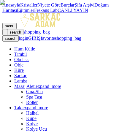
Anasayfa
Kristaller
Niyete Göre
Burçlar
Şifa Arşivi
Doğum
Haritası
Eğitimler
Frekans Lab
CANLI YAYIN
menu
shopping_bag
search
login
GİRİŞ
favorite
shopping_bag
search
Ham Kütle
Tımbıl
Obelisk
Obje
Küre
Sarkaç
Lamba
Masaj Aleti
expand_more
Gua-Sha
Spa Taşı
Roller
Takı
expand_more
Halhal
Küpe
Kolye
Kolye Ucu