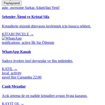
Paylaş
send
auto_awesome
Sarkaç Adam'dan Yeni!
Sebepler Âlemi ve Kristal Şifa
Kristallerin gizemli dünyasını keşfetmek için başucu rehberi.
KİTABI İNCELE →
notifications_active
İlk Siz Öğrenin
WhatsApp Kanalı
Sadece üyelere özel duyurular ve flaş indirimler.
KATIL →
local_activity
gavel
Her Çarşamba 22:00
Canlı Mezatlar
Açık artırma ile en nadide kristalleri uygun fiyata kazanın.
KAYIT OL →