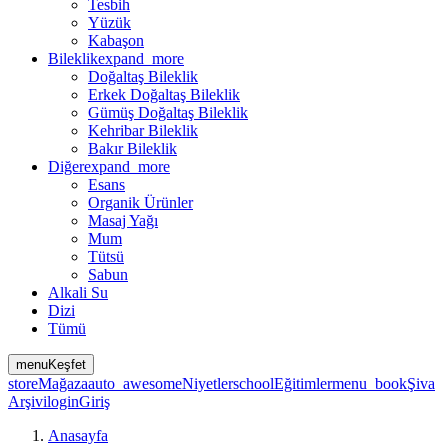
Tesbih
Yüzük
Kabaşon
Bileklik
expand_more
Doğaltaş Bileklik
Erkek Doğaltaş Bileklik
Gümüş Doğaltaş Bileklik
Kehribar Bileklik
Bakır Bileklik
Diğer
expand_more
Esans
Organik Ürünler
Masaj Yağı
Mum
Tütsü
Sabun
Alkali Su
Dizi
Tümü
menu
Keşfet
store
Mağaza
auto_awesome
Niyetler
school
Eğitimler
menu_book
Şiva
Arşivi
login
Giriş
Anasayfa