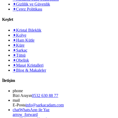
✦
Gizlilik ve Güvenlik
✦
Çerez Politikası
Keşfet
✦
Kristal Bileklik
✦
Kolye
✦
Ham Kütle
✦
Küre
✦
Sarkaç
✦
Tütsü
✦
Obelisk
✦
Masaj Kristalleri
✦
Blog & Makaleler
İletişim
phone
Bizi Arayın
0532 630 88 77
mail
E-Posta
info@sarkacadam.com
chat
WhatsApp ile Yaz
arrow_forward