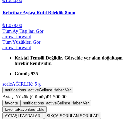
₺1.650,00
Kehribar Aytaşı Rutil Bileklik 8mm
₺1.078,00
Tüm Ay Taşı ları Gör
arrow_forward
Tüm Yüzükleri Gör
arrow_forward
Kristal Temsili Değildir. Görselde yer alan doğaltaşın
birebir kendisidir.
Gümüş 925
scale
AĞIRLIK:
5
g
notifications_active
Gelince Haber Ver
Aytaşı Yüzük (Gümüş)
₺1.500,00
favorite
notifications_active
Gelince Haber Ver
favorite
Favorilere Ekle
AYTAŞI FAYDALARI
SIKÇA SORULAN SORULAR