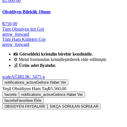
₺1.000,00
Obsidiyen Bileklik 10mm
₺750,00
Tüm Obsidyen leri Gör
arrow_forward
Tüm Ham Kütleleri Gör
arrow_forward
📸
Görseldeki kristalin birebir kendisidir.
⚙️ Metal formundan kristalleştirilerek elde edilmiştir.
💰
Ürün adet fiyatıdır.
scale
AĞIRLIK:
3475
g
notifications_active
Gelince Haber Ver
Yeşil Obsidiyen Ham Taş
₺5.560,00
favorite
notifications_active
Gelince Haber Ver
favorite
Favorilere Ekle
OBSIDYEN FAYDALARI
SIKÇA SORULAN SORULAR