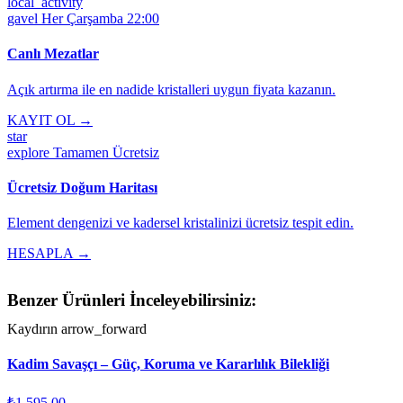
local_activity
gavel
Her Çarşamba 22:00
Canlı Mezatlar
Açık artırma ile en nadide kristalleri uygun fiyata kazanın.
KAYIT OL →
star
explore
Tamamen Ücretsiz
Ücretsiz Doğum Haritası
Element dengenizi ve kadersel kristalinizi ücretsiz tespit edin.
HESAPLA →
Benzer Ürünleri İnceleyebilirsiniz:
Kaydırın
arrow_forward
Kadim Savaşçı – Güç, Koruma ve Kararlılık Bilekliği
₺1.595,00