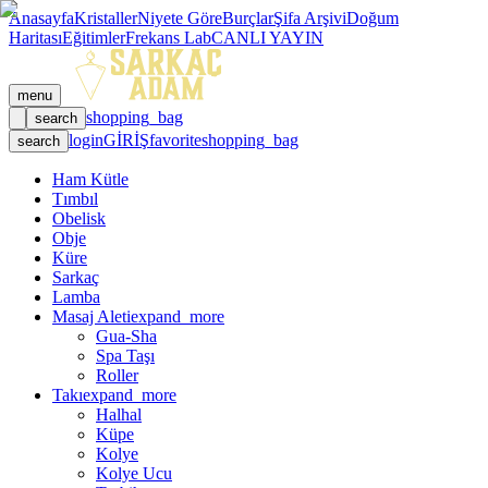
Anasayfa
Kristaller
Niyete Göre
Burçlar
Şifa Arşivi
Doğum
Haritası
Eğitimler
Frekans Lab
CANLI YAYIN
menu
shopping_bag
search
login
GİRİŞ
favorite
shopping_bag
search
Ham Kütle
Tımbıl
Obelisk
Obje
Küre
Sarkaç
Lamba
Masaj Aleti
expand_more
Gua-Sha
Spa Taşı
Roller
Takı
expand_more
Halhal
Küpe
Kolye
Kolye Ucu