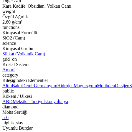
Diğer Adı
Kara Kadife, Obsidian, Volkan Camı
weight
Özgül Ağırlık
2,60 g/cm³
functions
Kimyasal Formülü
SiO2 (Cam)
science
Kimyasal Grubu
Silikat (Volkanik Cam)
grid_on
Kristal Sistemi
Amorf
category
Bileşiğindeki Elementler
Altın
Bakır
Demir
Germanyum
Hidrojen
Magnezyum
Molibden
Oksijen
S
public
Kökeni / Ülkesi
ABD
Meksika
Türkiye
İskoçya
İtalya
diamond
Mohs Sertliği
5-6
nights_stay
Uyumlu Burçlar