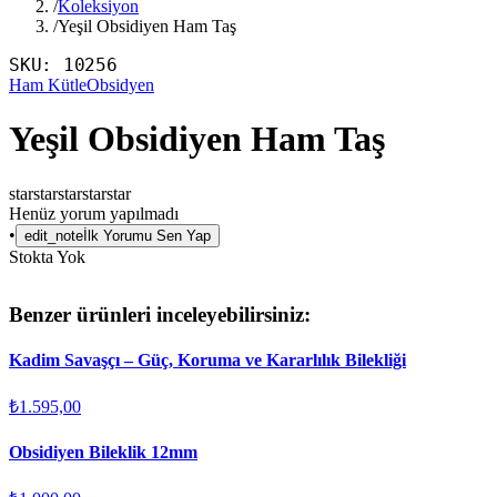
/
Koleksiyon
/
Yeşil Obsidiyen Ham Taş
SKU:
10256
Ham Kütle
Obsidyen
Yeşil Obsidiyen Ham Taş
star
star
star
star
star
Henüz yorum yapılmadı
•
edit_note
İlk Yorumu Sen Yap
Stokta Yok
Benzer ürünleri inceleyebilirsiniz:
Kadim Savaşçı – Güç, Koruma ve Kararlılık Bilekliği
₺1.595,00
Obsidiyen Bileklik 12mm