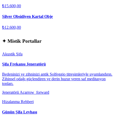
₺15.600,00
Silver Obsidiyen Kartal Obje
₺12.600,00
✦
Mistik Portallar
Akustik Şifa
Şifa Frekansı Jeneratörü
Bedeninizi ve zihninizi antik Solfeggio titreşimleriyle uyumlandırın.
Zihinsel odağı güçlendiren ve derin huzur veren saf meditasyon
tonları.
Jeneratörü Aç
arrow_forward
Hizalanma Rehberi
Günün Şifa Levhası