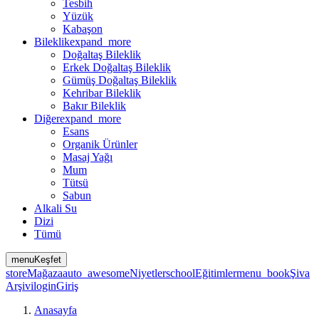
Tesbih
Yüzük
Kabaşon
Bileklik
expand_more
Doğaltaş Bileklik
Erkek Doğaltaş Bileklik
Gümüş Doğaltaş Bileklik
Kehribar Bileklik
Bakır Bileklik
Diğer
expand_more
Esans
Organik Ürünler
Masaj Yağı
Mum
Tütsü
Sabun
Alkali Su
Dizi
Tümü
menu
Keşfet
store
Mağaza
auto_awesome
Niyetler
school
Eğitimler
menu_book
Şiva
Arşivi
login
Giriş
Anasayfa