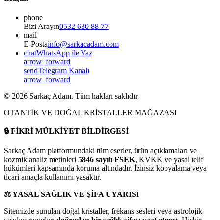
phone
Bizi Arayın
0532 630 88 77
mail
E-Posta
info@sarkacadam.com
chat
WhatsApp ile Yaz
arrow_forward
send
Telegram Kanalı
arrow_forward
©
2026
Sarkaç Adam. Tüm hakları saklıdır.
OTANTİK VE DOĞAL KRİSTALLER MAĞAZASI
🔒
FİKRİ MÜLKİYET BİLDİRGESİ
Sarkaç Adam platformundaki tüm eserler, ürün açıklamaları ve
kozmik analiz metinleri
5846 sayılı FSEK
, KVKK ve yasal telif
hükümleri kapsamında koruma altındadır. İzinsiz kopyalama veya
ticari amaçla kullanımı yasaktır.
⚖️
YASAL SAĞLIK VE ŞİFA UYARISI
Sitemizde sunulan doğal kristaller, frekans sesleri veya astrolojik
yazılım raporları
doğrudan bir sağlık şifası vaat etmez
. Hiçbir