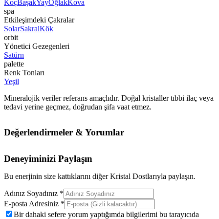
Koç
Başak
Yay
Oğlak
Kova
spa
Etkileşimdeki Çakralar
Solar
Sakral
Kök
orbit
Yönetici Gezegenleri
Satürn
palette
Renk Tonları
Yeşil
Mineralojik veriler referans amaçlıdır. Doğal kristaller tıbbi ilaç veya
tedavi yerine geçmez, doğrudan şifa vaat etmez.
Değerlendirmeler & Yorumlar
Deneyiminizi Paylaşın
Bu enerjinin size kattıklarını diğer Kristal Dostlarıyla paylaşın.
Adınız Soyadınız *
E-posta Adresiniz *
Bir dahaki sefere yorum yaptığımda bilgilerimi bu tarayıcıda