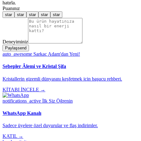
hatırla.
Puanınız
star
star
star
star
star
Deneyiminiz
Paylaş
send
auto_awesome
Sarkaç Adam'dan Yeni!
Sebepler Âlemi ve Kristal Şifa
Kristallerin gizemli dünyasını keşfetmek için başucu rehberi.
KİTABI İNCELE →
notifications_active
İlk Siz Öğrenin
WhatsApp Kanalı
Sadece üyelere özel duyurular ve flaş indirimler.
KATIL →