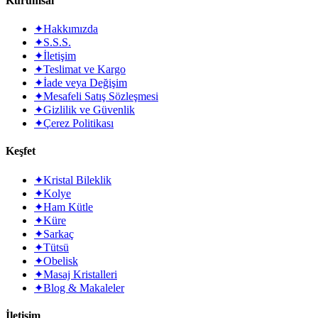
Kurumsal
✦
Hakkımızda
✦
S.S.S.
✦
İletişim
✦
Teslimat ve Kargo
✦
İade veya Değişim
✦
Mesafeli Satış Sözleşmesi
✦
Gizlilik ve Güvenlik
✦
Çerez Politikası
Keşfet
✦
Kristal Bileklik
✦
Kolye
✦
Ham Kütle
✦
Küre
✦
Sarkaç
✦
Tütsü
✦
Obelisk
✦
Masaj Kristalleri
✦
Blog & Makaleler
İletişim