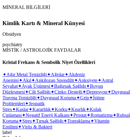
MİNERAL BİLGİLERİ
Kimlik Kartı & Mineral Künyesi
Obsidyen
psychiatry
MİSTİK / ASTROLOJİK FAYDALAR
Kristal Frekans & Sembolik Niyet Özellikleri
✦
Ağır Metal Temizliği
✦
Ağrılar
✦
Akdeniz
Anemisi
✦
Akıl
✦
Ankilozan Spondilit
✦
Anksiyete
✦
Astral
Seyahat
✦
Ayak Üşümesi
✦
Bağırsak Sağlığı
✦
Boyun
Düzleşmesi
✦
Cilt Sağlığı
✦
Çinko Desteği
✦
Depresyon
✦
Duygusal
Travma Temizliği
✦
Duygusal Koruma
✦
Grip
✦
İşitme
Problemleri
✦
Jeopatik
Stres
✦
Kaslar
✦
Kararlılık
✦
Korku
✦
Kısırlık
✦
Kulak
Çınlaması
✦
Negatif Enerji Kalkanı
✦
Prostat
✦
Romatizma
✦
Ruhsal
Koruma
✦
Stres
✦
Tırnak Sağlığı
✦
Topraklama
✦
Vitamin
Emilimi
✦
Virüs & Bakteri
label