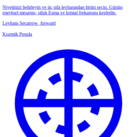
Niyetinizi belirleyin ve üç şifa levhasından birini seçin. Günün
enerjisel mesajını, şifalı Esma ve kristal frekansını keşfedin.
Levhanı Seç
arrow_forward
Kozmik Pusula