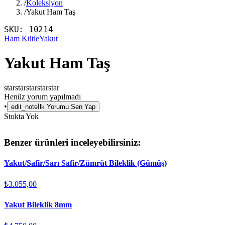
/
Koleksiyon
/
Yakut Ham Taş
SKU:
10214
Ham Kütle
Yakut
Yakut Ham Taş
star
star
star
star
star
Henüz yorum yapılmadı
•
edit_note
İlk Yorumu Sen Yap
Stokta Yok
Benzer ürünleri inceleyebilirsiniz:
Yakut/Safir/Sarı Safir/Zümrüt Bileklik (Gümüş)
₺3.055,00
Yakut Bileklik 8mm