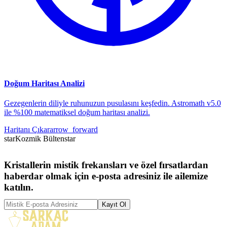
Doğum Haritası Analizi
Gezegenlerin diliyle ruhunuzun pusulasını keşfedin. Astromath v5.0
ile %100 matematiksel doğum haritası analizi.
Haritanı Çıkar
arrow_forward
star
Kozmik Bülten
star
Kristallerin mistik frekansları ve özel fırsatlardan
haberdar olmak için e-posta adresiniz ile ailemize
katılın.
Kayıt Ol