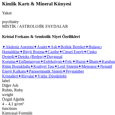
Kimlik Kartı & Mineral Künyesi
Yakut
psychiatry
MİSTİK / ASTROLOJİK FAYDALAR
Kristal Frekans & Sembolik Niyet Özellikleri
✦
Akdeniz Anemisi
✦
Asalet
✦
Aşk
✦
Bolluk Bereket
✦
Bulaşıcı
Hastalıklar
✦
Büyü Bozma
✦
Cazibe
✦
Cinsel Enerji
✦
Çinko
Desteği
✦
Detoks (Beden)
✦
Duygusal
Koruma
✦
Enflamasyon
✦
Enfeksiyon
✦
Felç
✦
Huzur
✦
İlham
✦
Karaba
Ritim Bozukluğu
✦
Kraliyet Taşı
✦
Lenf Sistemi
✦
Menopoz
✦
Negatif
Enerji Kalkanı
✦
Parasempatik Sistem
✦
Peygamber
Kristalleri
✦
Rüyalar
✦
Yıldız Düşüklüğü
label
Diğer Adı
Rubin, Ruby
weight
Özgül Ağırlık
4 – 4,1 g/cm³
functions
Kimyasal Formülü