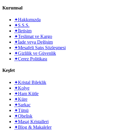
Kurumsal
✦
Hakkımızda
✦
S.S.S.
✦
İletişim
✦
Teslimat ve Kargo
✦
İade veya Değişim
✦
Mesafeli Satış Sözleşmesi
✦
Gizlilik ve Güvenlik
✦
Çerez Politikası
Keşfet
✦
Kristal Bileklik
✦
Kolye
✦
Ham Kütle
✦
Küre
✦
Sarkaç
✦
Tütsü
✦
Obelisk
✦
Masaj Kristalleri
✦
Blog & Makaleler