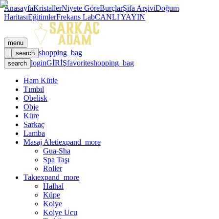
Anasayfa
Kristaller
Niyete Göre
Burçlar
Şifa Arşivi
Doğum
Haritası
Eğitimler
Frekans Lab
CANLI YAYIN
menu
shopping_bag
search
login
GİRİŞ
favorite
shopping_bag
search
Ham Kütle
Tımbıl
Obelisk
Obje
Küre
Sarkaç
Lamba
Masaj Aleti
expand_more
Gua-Sha
Spa Taşı
Roller
Takı
expand_more
Halhal
Küpe
Kolye
Kolye Ucu