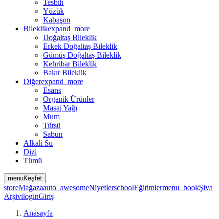
Tesbih
Yüzük
Kabaşon
Bileklik
expand_more
Doğaltaş Bileklik
Erkek Doğaltaş Bileklik
Gümüş Doğaltaş Bileklik
Kehribar Bileklik
Bakır Bileklik
Diğer
expand_more
Esans
Organik Ürünler
Masaj Yağı
Mum
Tütsü
Sabun
Alkali Su
Dizi
Tümü
menu
Keşfet
store
Mağaza
auto_awesome
Niyetler
school
Eğitimler
menu_book
Şiva
Arşivi
login
Giriş
Anasayfa