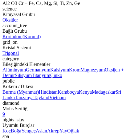
Al2 O3 Cr + Fe, Ca, Mg, Si, Ti, Zn, Ge
science
Kimyasal Grubu
Oksitler
account_tree
Bağlı Grubu
Korindon (Korund)
grid_on
Kristal Sistemi
Trigonal
category
Bileşiğindeki Elementler
Alüminyum
Germanyum
Kalsiyum
Krom
Magnezyum
Oksijen +
Demir
Silisyum
Titanyum
Çinko
public
Kökeni / Ülkesi
Burma (Myanmar)
Hindistan
Kamboçya
Kenya
Madagaskar
Sri
Lanka
Tanzanya
Tayland
Vietnam
diamond
Mohs Sertliği
9
nights_stay
Uyumlu Burçlar
Koç
Boğa
Yengeç
Aslan
Akrep
Yay
Oğlak
spa