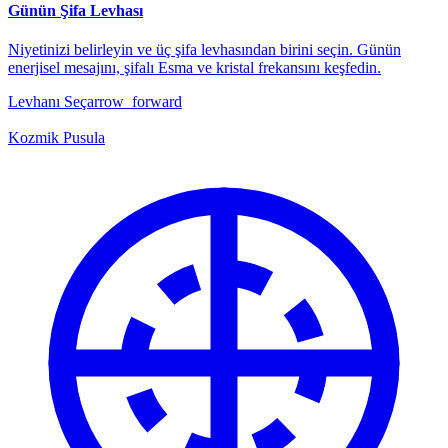
Günün Şifa Levhası
Niyetinizi belirleyin ve üç şifa levhasından birini seçin. Günün
enerjisel mesajını, şifalı Esma ve kristal frekansını keşfedin.
Levhanı Seç
arrow_forward
Kozmik Pusula