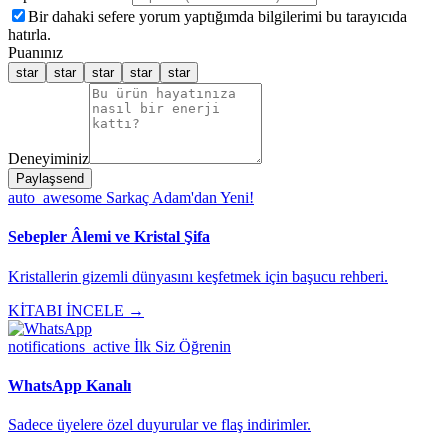
Bir dahaki sefere yorum yaptığımda bilgilerimi bu tarayıcıda
hatırla.
Puanınız
star
star
star
star
star
Deneyiminiz
Paylaş
send
auto_awesome
Sarkaç Adam'dan Yeni!
Sebepler Âlemi ve Kristal Şifa
Kristallerin gizemli dünyasını keşfetmek için başucu rehberi.
KİTABI İNCELE →
notifications_active
İlk Siz Öğrenin
WhatsApp Kanalı
Sadece üyelere özel duyurular ve flaş indirimler.