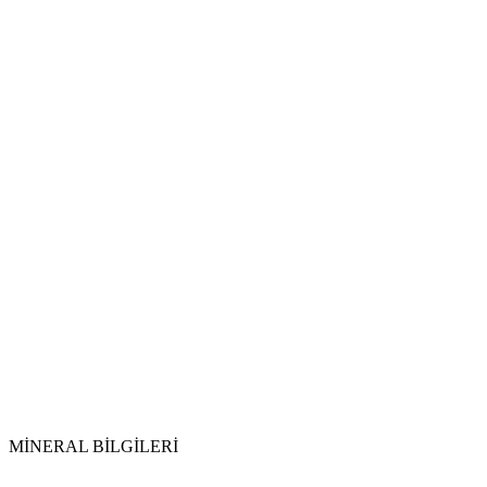
Toprakla Arındırma:
Tütsüleme:
Güneş ve Ay Işığı:
MİNERAL BİLGİLERİ