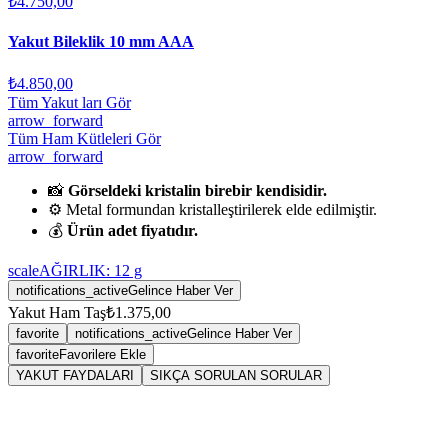
₺4.750,00
Yakut Bileklik 10 mm AAA
₺4.850,00
Tüm Yakut ları Gör
arrow_forward
Tüm Ham Kütleleri Gör
arrow_forward
📸
Görseldeki kristalin birebir kendisidir.
⚙️ Metal formundan kristalleştirilerek elde edilmiştir.
💰
Ürün adet fiyatıdır.
scale
AĞIRLIK:
12
g
notifications_active
Gelince Haber Ver
Yakut Ham Taş
₺1.375,00
favorite
notifications_active
Gelince Haber Ver
favorite
Favorilere Ekle
YAKUT FAYDALARI
SIKÇA SORULAN SORULAR