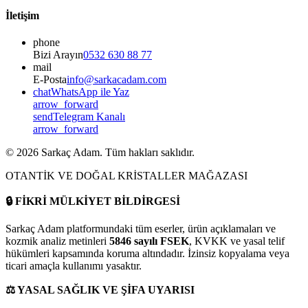
İletişim
phone
Bizi Arayın
0532 630 88 77
mail
E-Posta
info@sarkacadam.com
chat
WhatsApp ile Yaz
arrow_forward
send
Telegram Kanalı
arrow_forward
©
2026
Sarkaç Adam. Tüm hakları saklıdır.
OTANTİK VE DOĞAL KRİSTALLER MAĞAZASI
🔒
FİKRİ MÜLKİYET BİLDİRGESİ
Sarkaç Adam platformundaki tüm eserler, ürün açıklamaları ve
kozmik analiz metinleri
5846 sayılı FSEK
, KVKK ve yasal telif
hükümleri kapsamında koruma altındadır. İzinsiz kopyalama veya
ticari amaçla kullanımı yasaktır.
⚖️
YASAL SAĞLIK VE ŞİFA UYARISI