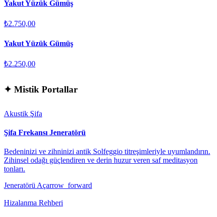
Yakut Yüzük Gümüş
₺2.750,00
Yakut Yüzük Gümüş
₺2.250,00
✦
Mistik Portallar
Akustik Şifa
Şifa Frekansı Jeneratörü
Bedeninizi ve zihninizi antik Solfeggio titreşimleriyle uyumlandırın.
Zihinsel odağı güçlendiren ve derin huzur veren saf meditasyon
tonları.
Jeneratörü Aç
arrow_forward
Hizalanma Rehberi