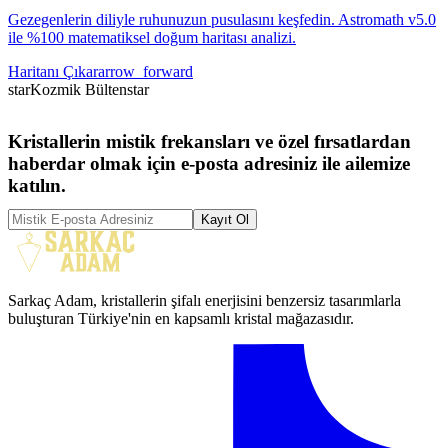
Gezegenlerin diliyle ruhunuzun pusulasını keşfedin. Astromath v5.0
ile %100 matematiksel doğum haritası analizi.
Haritanı Çıkar
arrow_forward
star
Kozmik Bülten
star
Kristallerin mistik frekansları ve özel fırsatlardan
haberdar olmak için e-posta adresiniz ile ailemize
katılın.
Kayıt Ol
Sarkaç Adam, kristallerin şifalı enerjisini benzersiz tasarımlarla
buluşturan Türkiye'nin en kapsamlı kristal mağazasıdır.