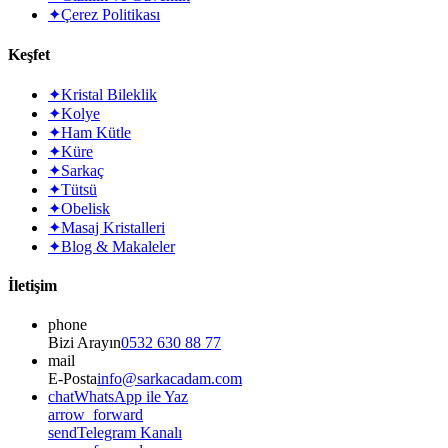
✦
Çerez Politikası
Keşfet
✦
Kristal Bileklik
✦
Kolye
✦
Ham Kütle
✦
Küre
✦
Sarkaç
✦
Tütsü
✦
Obelisk
✦
Masaj Kristalleri
✦
Blog & Makaleler
İletişim
phone
Bizi Arayın
0532 630 88 77
mail
E-Posta
info@sarkacadam.com
chat
WhatsApp ile Yaz
arrow_forward
send
Telegram Kanalı