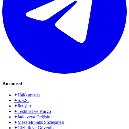
Kurumsal
✦
Hakkımızda
✦
S.S.S.
✦
İletişim
✦
Teslimat ve Kargo
✦
İade veya Değişim
✦
Mesafeli Satış Sözleşmesi
✦
Gizlilik ve Güvenlik