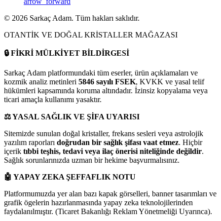
arrow_forward
©
2026
Sarkaç Adam. Tüm hakları saklıdır.
OTANTİK VE DOĞAL KRİSTALLER MAĞAZASI
🔒
FİKRİ MÜLKİYET BİLDİRGESİ
Sarkaç Adam platformundaki tüm eserler, ürün açıklamaları ve
kozmik analiz metinleri
5846 sayılı FSEK
, KVKK ve yasal telif
hükümleri kapsamında koruma altındadır. İzinsiz kopyalama veya
ticari amaçla kullanımı yasaktır.
⚖️
YASAL SAĞLIK VE ŞİFA UYARISI
Sitemizde sunulan doğal kristaller, frekans sesleri veya astrolojik
yazılım raporları
doğrudan bir sağlık şifası vaat etmez
. Hiçbir
içerik
tıbbi teşhis, tedavi veya ilaç önerisi niteliğinde değildir
.
Sağlık sorunlarınızda uzman bir hekime başvurmalısınız.
🤖
YAPAY ZEKA ŞEFFAFLIK NOTU
Platformumuzda yer alan bazı kapak görselleri, banner tasarımları ve
grafik ögelerin hazırlanmasında yapay zeka teknolojilerinden
faydalanılmıştır. (Ticaret Bakanlığı Reklam Yönetmeliği Uyarınca).