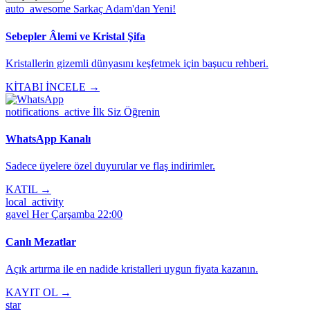
auto_awesome
Sarkaç Adam'dan Yeni!
Sebepler Âlemi ve Kristal Şifa
Kristallerin gizemli dünyasını keşfetmek için başucu rehberi.
KİTABI İNCELE →
notifications_active
İlk Siz Öğrenin
WhatsApp Kanalı
Sadece üyelere özel duyurular ve flaş indirimler.
KATIL →
local_activity
gavel
Her Çarşamba 22:00
Canlı Mezatlar
Açık artırma ile en nadide kristalleri uygun fiyata kazanın.
KAYIT OL →
star