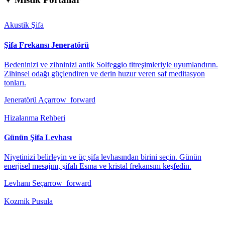
Akustik Şifa
Şifa Frekansı Jeneratörü
Bedeninizi ve zihninizi antik Solfeggio titreşimleriyle uyumlandırın.
Zihinsel odağı güçlendiren ve derin huzur veren saf meditasyon
tonları.
Jeneratörü Aç
arrow_forward
Hizalanma Rehberi
Günün Şifa Levhası
Niyetinizi belirleyin ve üç şifa levhasından birini seçin. Günün
enerjisel mesajını, şifalı Esma ve kristal frekansını keşfedin.
Levhanı Seç
arrow_forward
Kozmik Pusula