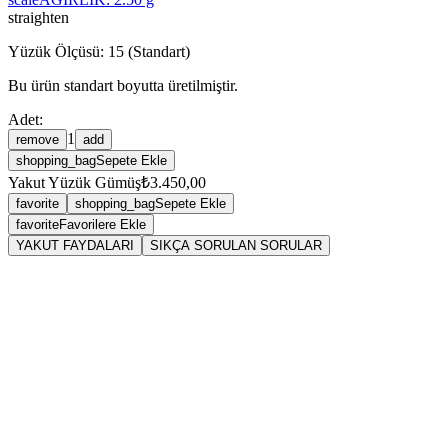
straighten
Yüzük Ölçüsü:
15
(Standart)
Bu ürün standart boyutta üretilmiştir.
Adet:
1
remove
add
shopping_bag
Sepete Ekle
Yakut Yüzük Gümüş
₺3.450,00
favorite
shopping_bag
Sepete Ekle
favorite
Favorilere Ekle
YAKUT FAYDALARI
SIKÇA SORULAN SORULAR