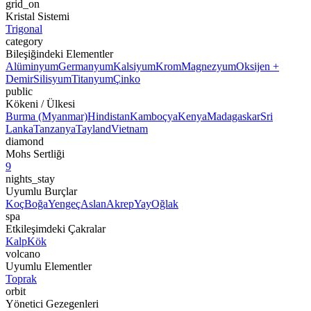
grid_on
Kristal Sistemi
Trigonal
category
Bileşiğindeki Elementler
Alüminyum
Germanyum
Kalsiyum
Krom
Magnezyum
Oksijen +
Demir
Silisyum
Titanyum
Çinko
public
Kökeni / Ülkesi
Burma (Myanmar)
Hindistan
Kamboçya
Kenya
Madagaskar
Sri
Lanka
Tanzanya
Tayland
Vietnam
diamond
Mohs Sertliği
9
nights_stay
Uyumlu Burçlar
Koç
Boğa
Yengeç
Aslan
Akrep
Yay
Oğlak
spa
Etkileşimdeki Çakralar
Kalp
Kök
volcano
Uyumlu Elementler
Toprak
orbit
Yönetici Gezegenleri