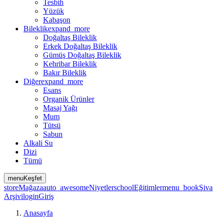
Tesbih
Yüzük
Kabaşon
Bileklik
expand_more
Doğaltaş Bileklik
Erkek Doğaltaş Bileklik
Gümüş Doğaltaş Bileklik
Kehribar Bileklik
Bakır Bileklik
Diğer
expand_more
Esans
Organik Ürünler
Masaj Yağı
Mum
Tütsü
Sabun
Alkali Su
Dizi
Tümü
menu
Keşfet
store
Mağaza
auto_awesome
Niyetler
school
Eğitimler
menu_book
Şiva
Arşivi
login
Giriş
Anasayfa