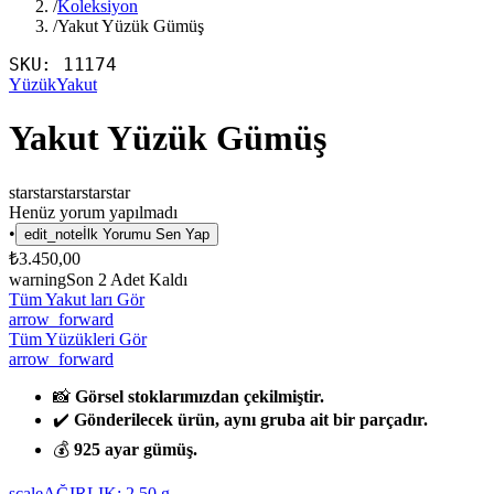
/
Koleksiyon
/
Yakut Yüzük Gümüş
SKU:
11174
Yüzük
Yakut
Yakut Yüzük Gümüş
star
star
star
star
star
Henüz yorum yapılmadı
•
edit_note
İlk Yorumu Sen Yap
₺3.450,00
warning
Son
2
Adet Kaldı
Tüm Yakut ları Gör
arrow_forward
Tüm Yüzükleri Gör
arrow_forward
📸
Görsel stoklarımızdan çekilmiştir.
✔️
Gönderilecek ürün, aynı gruba ait bir parçadır.
💰
925 ayar gümüş.
scale
AĞIRLIK:
2.50
g