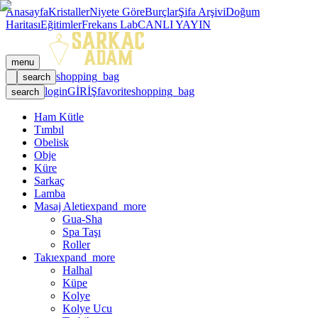
Anasayfa
Kristaller
Niyete Göre
Burçlar
Şifa Arşivi
Doğum
Haritası
Eğitimler
Frekans Lab
CANLI YAYIN
menu
shopping_bag
search
login
GİRİŞ
favorite
shopping_bag
search
Ham Kütle
Tımbıl
Obelisk
Obje
Küre
Sarkaç
Lamba
Masaj Aleti
expand_more
Gua-Sha
Spa Taşı
Roller
Takı
expand_more
Halhal
Küpe
Kolye
Kolye Ucu