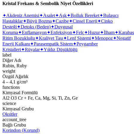
Kristal Frekans & Sembolik Niyet Özellikleri
✦
Akdeniz Anemisi
✦
Asalet
✦
Aşk
✦
Bolluk Bereket
✦
Bulaşıcı
Hastalıklar
✦
Büyü Bozma
✦
Cazibe
✦
Cinsel Enerji
✦
Çinko
Desteği
✦
Detoks (Beden)
✦
Duygusal
Koruma
✦
Enflamasyon
✦
Enfeksiyon
✦
Felç
✦
Huzur
✦
İlham
✦
Karaba
Ritim Bozukluğu
✦
Kraliyet Taşı
✦
Lenf Sistemi
✦
Menopoz
✦
Negatif
Enerji Kalkanı
✦
Parasempatik Sistem
✦
Peygamber
Kristalleri
✦
Rüyalar
✦
Yıldız Düşüklüğü
label
Diğer Adı
Rubin, Ruby
weight
Özgül Ağırlık
4 – 4,1 g/cm³
functions
Kimyasal Formülü
Al2 O3 Cr + Fe, Ca, Mg, Si, Ti, Zn, Ge
science
Kimyasal Grubu
Oksitler
account_tree
Bağlı Grubu
Korindon (Korund)