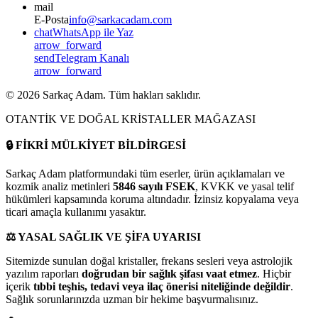
mail
E-Posta
info@sarkacadam.com
chat
WhatsApp ile Yaz
arrow_forward
send
Telegram Kanalı
arrow_forward
©
2026
Sarkaç Adam. Tüm hakları saklıdır.
OTANTİK VE DOĞAL KRİSTALLER MAĞAZASI
🔒
FİKRİ MÜLKİYET BİLDİRGESİ
Sarkaç Adam platformundaki tüm eserler, ürün açıklamaları ve
kozmik analiz metinleri
5846 sayılı FSEK
, KVKK ve yasal telif
hükümleri kapsamında koruma altındadır. İzinsiz kopyalama veya
ticari amaçla kullanımı yasaktır.
⚖️
YASAL SAĞLIK VE ŞİFA UYARISI
Sitemizde sunulan doğal kristaller, frekans sesleri veya astrolojik
yazılım raporları
doğrudan bir sağlık şifası vaat etmez
. Hiçbir
içerik
tıbbi teşhis, tedavi veya ilaç önerisi niteliğinde değildir
.
Sağlık sorunlarınızda uzman bir hekime başvurmalısınız.