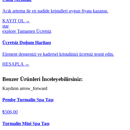
Açık artırma ile en nadide kristalleri uygun fiyata kazanın.
KAYIT OL →
star
explore
Tamamen Ücretsiz
Ücretsiz Doğum Haritası
Element dengenizi ve kadersel kristalinizi ücretsiz tespit edin.
HESAPLA →
Benzer Ürünleri İnceleyebilirsiniz:
Kaydırın
arrow_forward
Pembe Turmalin Spa Taşı
₺506,00
Turmalin Mini Spa Taşı