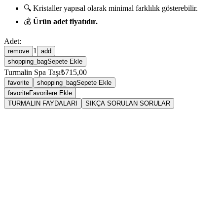
🔍 Kristaller yapısal olarak minimal farklılık gösterebilir.
💰
Ürün adet fiyatıdır.
Adet:
1
remove
add
shopping_bag
Sepete Ekle
Turmalin Spa Taşı
₺715,00
favorite
shopping_bag
Sepete Ekle
favorite
Favorilere Ekle
TURMALIN FAYDALARI
SIKÇA SORULAN SORULAR