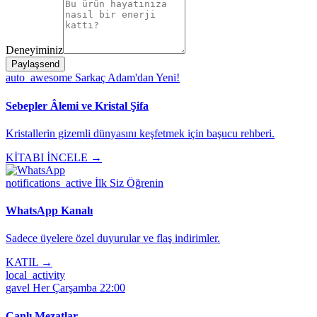
Deneyiminiz
Paylaş
send
auto_awesome
Sarkaç Adam'dan Yeni!
Sebepler Âlemi ve Kristal Şifa
Kristallerin gizemli dünyasını keşfetmek için başucu rehberi.
KİTABI İNCELE →
notifications_active
İlk Siz Öğrenin
WhatsApp Kanalı
Sadece üyelere özel duyurular ve flaş indirimler.
KATIL →
local_activity
gavel
Her Çarşamba 22:00
Canlı Mezatlar