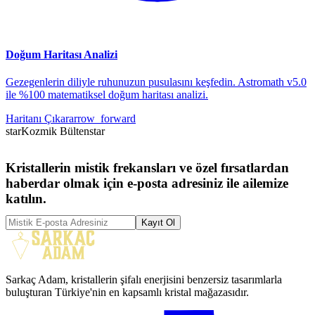
Doğum Haritası Analizi
Gezegenlerin diliyle ruhunuzun pusulasını keşfedin. Astromath v5.0
ile %100 matematiksel doğum haritası analizi.
Haritanı Çıkar
arrow_forward
star
Kozmik Bülten
star
Kristallerin mistik frekansları ve özel fırsatlardan
haberdar olmak için e-posta adresiniz ile ailemize
katılın.
Kayıt Ol
Sarkaç Adam, kristallerin şifalı enerjisini benzersiz tasarımlarla
buluşturan Türkiye'nin en kapsamlı kristal mağazasıdır.