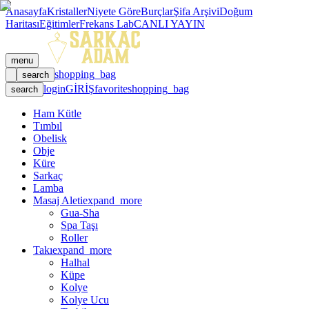
Anasayfa
Kristaller
Niyete Göre
Burçlar
Şifa Arşivi
Doğum
Haritası
Eğitimler
Frekans Lab
CANLI YAYIN
menu
shopping_bag
search
login
GİRİŞ
favorite
shopping_bag
search
Ham Kütle
Tımbıl
Obelisk
Obje
Küre
Sarkaç
Lamba
Masaj Aleti
expand_more
Gua-Sha
Spa Taşı
Roller
Takı
expand_more
Halhal
Küpe
Kolye
Kolye Ucu