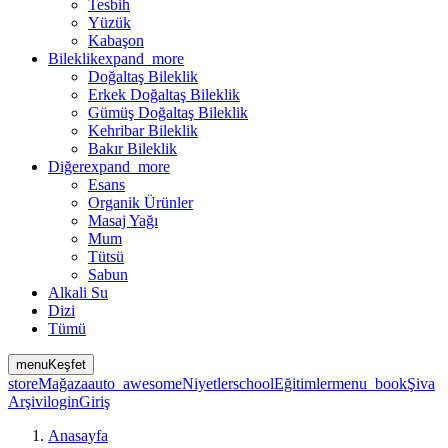
Tesbih
Yüzük
Kabaşon
Bileklik
expand_more
Doğaltaş Bileklik
Erkek Doğaltaş Bileklik
Gümüş Doğaltaş Bileklik
Kehribar Bileklik
Bakır Bileklik
Diğer
expand_more
Esans
Organik Ürünler
Masaj Yağı
Mum
Tütsü
Sabun
Alkali Su
Dizi
Tümü
menu
Keşfet
store
Mağaza
auto_awesome
Niyetler
school
Eğitimler
menu_book
Şiva
Arşivi
login
Giriş
Anasayfa