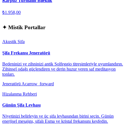
Karpuz Turmalin Bileklik
₺1.958,00
✦
Mistik Portallar
Akustik Şifa
Şifa Frekansı Jeneratörü
Bedeninizi ve zihninizi antik Solfeggio titreşimleriyle uyumlandırın.
Zihinsel odağı güçlendiren ve derin huzur veren saf meditasyon
tonları.
Jeneratörü Aç
arrow_forward
Hizalanma Rehberi
Günün Şifa Levhası
Niyetinizi belirleyin ve üç şifa levhasından birini seçin. Günün
enerjisel mesajını, şifalı Esma ve kristal frekansını keşfedin.