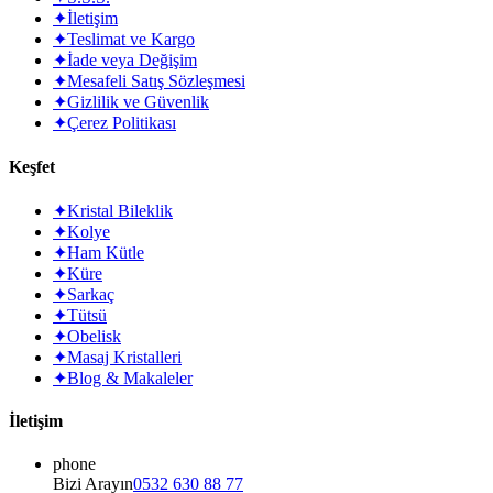
✦
İletişim
✦
Teslimat ve Kargo
✦
İade veya Değişim
✦
Mesafeli Satış Sözleşmesi
✦
Gizlilik ve Güvenlik
✦
Çerez Politikası
Keşfet
✦
Kristal Bileklik
✦
Kolye
✦
Ham Kütle
✦
Küre
✦
Sarkaç
✦
Tütsü
✦
Obelisk
✦
Masaj Kristalleri
✦
Blog & Makaleler
İletişim
phone
Bizi Arayın
0532 630 88 77