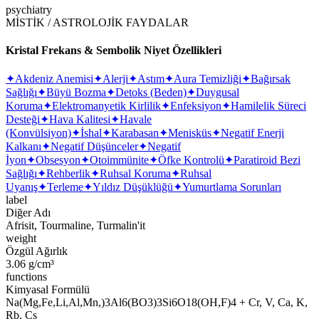
psychiatry
MİSTİK / ASTROLOJİK FAYDALAR
Kristal Frekans & Sembolik Niyet Özellikleri
✦
Akdeniz Anemisi
✦
Alerji
✦
Astım
✦
Aura Temizliği
✦
Bağırsak
Sağlığı
✦
Büyü Bozma
✦
Detoks (Beden)
✦
Duygusal
Koruma
✦
Elektromanyetik Kirlilik
✦
Enfeksiyon
✦
Hamilelik Süreci
Desteği
✦
Hava Kalitesi
✦
Havale
(Konvülsiyon)
✦
İshal
✦
Karabasan
✦
Menisküs
✦
Negatif Enerji
Kalkanı
✦
Negatif Düşünceler
✦
Negatif
İyon
✦
Obsesyon
✦
Otoimmünite
✦
Öfke Kontrolü
✦
Paratiroid Bezi
Sağlığı
✦
Rehberlik
✦
Ruhsal Koruma
✦
Ruhsal
Uyanış
✦
Terleme
✦
Yıldız Düşüklüğü
✦
Yumurtlama Sorunları
label
Diğer Adı
Afrisit, Tourmaline, Turmalin'it
weight
Özgül Ağırlık
3.06 g/cm³
functions
Kimyasal Formülü
Na(Mg,Fe,Li,Al,Mn,)3Al6(BO3)3Si6O18(OH,F)4 + Cr, V, Ca, K,
Rb, Cs