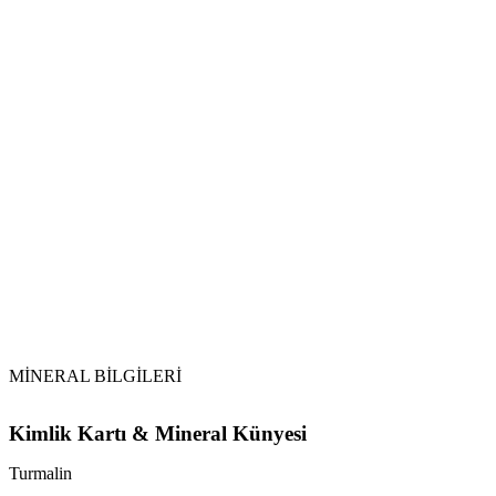
Tütsüleme:
Selenit veya Sitrin Kullanımı:
Turmalin
MİNERAL BİLGİLERİ
Kimlik Kartı & Mineral Künyesi
Turmalin