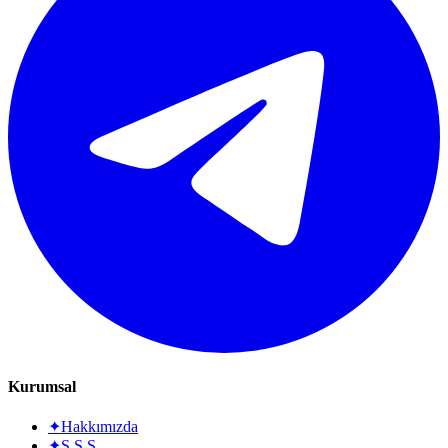
Kurumsal
✦
Hakkımızda
✦
S.S.S.