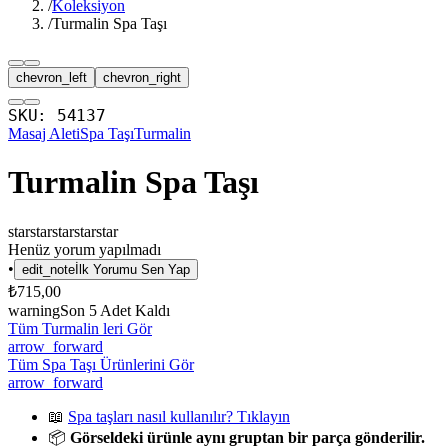
/
Koleksiyon
/
Turmalin Spa Taşı
chevron_left
chevron_right
SKU:
54137
Masaj Aleti
Spa Taşı
Turmalin
Turmalin Spa Taşı
star
star
star
star
star
Henüz yorum yapılmadı
•
edit_note
İlk Yorumu Sen Yap
₺715,00
warning
Son
5
Adet Kaldı
Tüm Turmalin leri Gör
arrow_forward
Tüm Spa Taşı Ürünlerini Gör
arrow_forward
📖
Spa taşları nasıl kullanılır? Tıklayın
📦
Görseldeki ürünle aynı gruptan bir parça gönderilir.