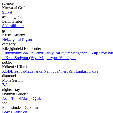
science
Kimyasal Grubu
Silikat
account_tree
Bağlı Grubu
Siklosilikatlar
grid_on
Kristal Sistemi
Hekzagonal
Trigonal
category
Bileşiğindeki Elementler
Alüminyum
Bor/On
Demir
Kalsiyum
Lityum
Manganez)
Oksijen
Potasy
+ Krom
Sodyum (Veya Magnezyum
Vanadyum
public
Kökeni / Ülkesi
ABD
Brezilya
Madagaskar
Namibya
Nijerya
Sri Lanka
Türkiye
diamond
Mohs Sertliği
7-8
nights_stay
Uyumlu Burçlar
Aslan
Terazi
Akrep
Oğlak
spa
Etkileşimdeki Çakralar
Boğaz
Kalp
Kök