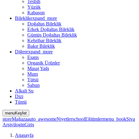
Tesbih
Yüzük
Kabaşon
Bileklik
expand_more
Doğaltaş Bileklik
Erkek Doğaltaş Bileklik
Gümüş Doğaltaş Bileklik
Kehribar Bileklik
Bakır Bileklik
Diğer
expand_more
Esans
Organik Ürünler
Masaj Yağı
Mum
Tütsü
Sabun
Alkali Su
Dizi
Tümü
menu
Keşfet
store
Mağaza
auto_awesome
Niyetler
school
Eğitimler
menu_book
Şiva
Arşivi
login
Giriş
Anasayfa