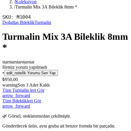
/
Koleksiyon
/
Turmalin Mix 3A Bileklik 8mm *
SKU:
M1004
Doğaltaş Bileklik
Turmalin
Turmalin Mix 3A Bileklik 8mm
*
star
star
star
star
star
Henüz yorum yapılmadı
•
edit_note
İlk Yorumu Sen Yap
₺950,00
warning
Son
3
Adet Kaldı
Tüm Turmalin leri Gör
arrow_forward
Tüm Bileklikleri Gör
arrow_forward
🌿 Görsel, stoklarımızdan çekilmiştir.
Gönderilecek ürün, aynı gruba ait benzer formda bir parçadır.