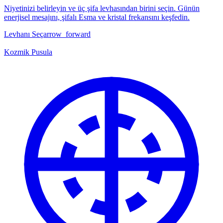
Niyetinizi belirleyin ve üç şifa levhasından birini seçin. Günün
enerjisel mesajını, şifalı Esma ve kristal frekansını keşfedin.
Levhanı Seç
arrow_forward
Kozmik Pusula