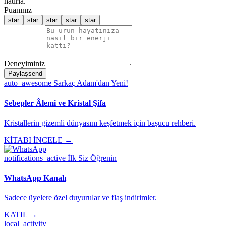
hatırla.
Puanınız
star
star
star
star
star
Deneyiminiz
Paylaş
send
auto_awesome
Sarkaç Adam'dan Yeni!
Sebepler Âlemi ve Kristal Şifa
Kristallerin gizemli dünyasını keşfetmek için başucu rehberi.
KİTABI İNCELE →
notifications_active
İlk Siz Öğrenin
WhatsApp Kanalı
Sadece üyelere özel duyurular ve flaş indirimler.
KATIL →
local_activity