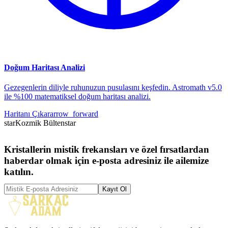
Doğum Haritası Analizi
Gezegenlerin diliyle ruhunuzun pusulasını keşfedin. Astromath v5.0
ile %100 matematiksel doğum haritası analizi.
Haritanı Çıkar
arrow_forward
star
Kozmik Bülten
star
Kristallerin mistik frekansları ve özel fırsatlardan
haberdar olmak için e-posta adresiniz ile ailemize
katılın.
Kayıt Ol