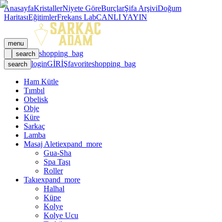
Anasayfa
Kristaller
Niyete Göre
Burçlar
Şifa Arşivi
Doğum
Haritası
Eğitimler
Frekans Lab
CANLI YAYIN
menu
shopping_bag
search
login
GİRİŞ
favorite
shopping_bag
search
Ham Kütle
Tımbıl
Obelisk
Obje
Küre
Sarkaç
Lamba
Masaj Aleti
expand_more
Gua-Sha
Spa Taşı
Roller
Takı
expand_more
Halhal
Küpe
Kolye
Kolye Ucu