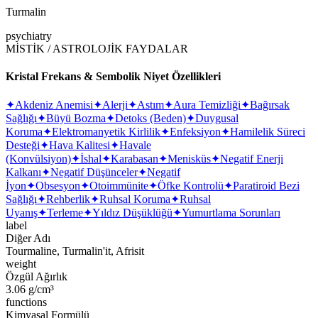
Turmalin
psychiatry
MİSTİK / ASTROLOJİK FAYDALAR
Kristal Frekans & Sembolik Niyet Özellikleri
✦
Akdeniz Anemisi
✦
Alerji
✦
Astım
✦
Aura Temizliği
✦
Bağırsak
Sağlığı
✦
Büyü Bozma
✦
Detoks (Beden)
✦
Duygusal
Koruma
✦
Elektromanyetik Kirlilik
✦
Enfeksiyon
✦
Hamilelik Süreci
Desteği
✦
Hava Kalitesi
✦
Havale
(Konvülsiyon)
✦
İshal
✦
Karabasan
✦
Menisküs
✦
Negatif Enerji
Kalkanı
✦
Negatif Düşünceler
✦
Negatif
İyon
✦
Obsesyon
✦
Otoimmünite
✦
Öfke Kontrolü
✦
Paratiroid Bezi
Sağlığı
✦
Rehberlik
✦
Ruhsal Koruma
✦
Ruhsal
Uyanış
✦
Terleme
✦
Yıldız Düşüklüğü
✦
Yumurtlama Sorunları
label
Diğer Adı
Tourmaline, Turmalin'it, Afrisit
weight
Özgül Ağırlık
3.06 g/cm³
functions
Kimyasal Formülü