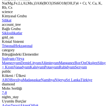
Na(Mg,Fe,Li,Al,Mn,)3Al6(BO3)3Si6O18(OH,F)4 + Cr, V, Ca, K,
Rb, Cs
science
Kimyasal Grubu
Silikat
account_tree
Bağlı Grubu
Siklosilikatlar
grid_on
Kristal Sistemi
Trigonal
Hekzagonal
category
Bileşiğindeki Elementler
Sodyum (Veya
Magnezyum
Demir
Lityum
Alüminyum
Manganez
Bor/On
Oksijen
Silis
+ Krom
Vanadyum
Kalsiyum
Potasyum
Rubidyum
Sezyum
public
Kökeni / Ülkesi
ABD
Brezilya
Madagaskar
Namibya
Nijerya
Sri Lanka
Türkiye
diamond
Mohs Sertliği
7-8
nights_stay
Uyumlu Burçlar
Aslan
Terazi
Akrep
Oğlak