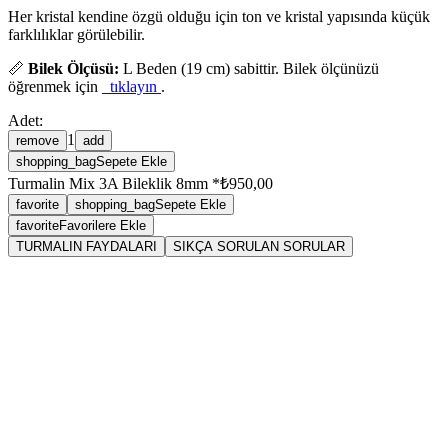
Her kristal kendine özgü olduğu için ton ve kristal yapısında küçük
farklılıklar görülebilir.
📏
Bilek Ölçüsü:
L Beden (19 cm) sabittir. Bilek ölçünüzü
öğrenmek için
tıklayın
.
Adet:
1
remove
add
shopping_bag
Sepete Ekle
Turmalin Mix 3A Bileklik 8mm *
₺950,00
favorite
shopping_bag
Sepete Ekle
favorite
Favorilere Ekle
TURMALIN FAYDALARI
SIKÇA SORULAN SORULAR