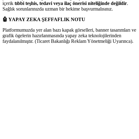
içerik
tıbbi teşhis, tedavi veya ilaç önerisi niteliğinde değildir
.
Sağlık sorunlarınızda uzman bir hekime başvurmalısınız.
🤖
YAPAY ZEKA ŞEFFAFLIK NOTU
Platformumuzda yer alan bazı kapak görselleri, banner tasarımları ve
grafik ögelerin hazırlanmasında yapay zeka teknolojilerinden
faydalanılmıştır. (Ticaret Bakanlığı Reklam Yönetmeliği Uyarınca).