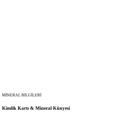
Toprak ile Arındırma:
Tütsüleme:
Selenit veya Sitrin Kullanımı:
Turmalin
MİNERAL BİLGİLERİ
Kimlik Kartı & Mineral Künyesi