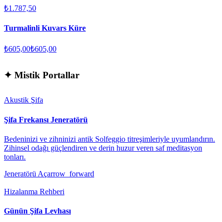
₺1.787,50
Turmalinli Kuvars Küre
₺605,00
₺605,00
✦
Mistik Portallar
Akustik Şifa
Şifa Frekansı Jeneratörü
Bedeninizi ve zihninizi antik Solfeggio titreşimleriyle uyumlandırın.
Zihinsel odağı güçlendiren ve derin huzur veren saf meditasyon
tonları.
Jeneratörü Aç
arrow_forward
Hizalanma Rehberi
Günün Şifa Levhası