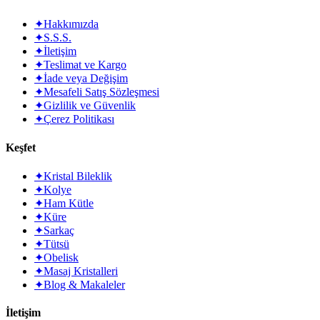
✦
Hakkımızda
✦
S.S.S.
✦
İletişim
✦
Teslimat ve Kargo
✦
İade veya Değişim
✦
Mesafeli Satış Sözleşmesi
✦
Gizlilik ve Güvenlik
✦
Çerez Politikası
Keşfet
✦
Kristal Bileklik
✦
Kolye
✦
Ham Kütle
✦
Küre
✦
Sarkaç
✦
Tütsü
✦
Obelisk
✦
Masaj Kristalleri
✦
Blog & Makaleler
İletişim