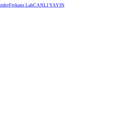
imler
Frekans Lab
CANLI YAYIN