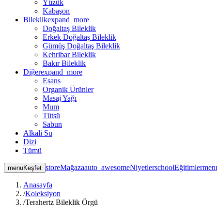
Yüzük
Kabaşon
Bileklik
expand_more
Doğaltaş Bileklik
Erkek Doğaltaş Bileklik
Gümüş Doğaltaş Bileklik
Kehribar Bileklik
Bakır Bileklik
Diğer
expand_more
Esans
Organik Ürünler
Masaj Yağı
Mum
Tütsü
Sabun
Alkali Su
Dizi
Tümü
store
Mağaza
auto_awesome
Niyetler
school
Eğitimler
men
menu
Keşfet
Anasayfa
/
Koleksiyon
/
Terahertz Bileklik Örgü