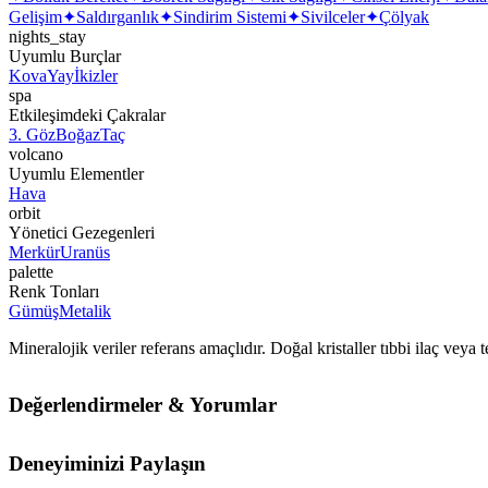
Gelişim
✦
Saldırganlık
✦
Sindirim Sistemi
✦
Sivilceler
✦
Çölyak
nights_stay
Uyumlu Burçlar
Kova
Yay
İkizler
spa
Etkileşimdeki Çakralar
3. Göz
Boğaz
Taç
volcano
Uyumlu Elementler
Hava
orbit
Yönetici Gezegenleri
Merkür
Uranüs
palette
Renk Tonları
Gümüş
Metalik
Mineralojik veriler referans amaçlıdır. Doğal kristaller tıbbi ilaç vey
Değerlendirmeler & Yorumlar
Deneyiminizi Paylaşın