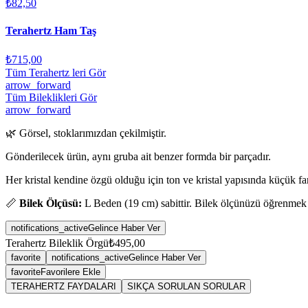
₺82,50
Terahertz Ham Taş
₺715,00
Tüm Terahertz leri Gör
arrow_forward
Tüm Bileklikleri Gör
arrow_forward
🌿 Görsel, stoklarımızdan çekilmiştir.
Gönderilecek ürün, aynı gruba ait benzer formda bir parçadır.
Her kristal kendine özgü olduğu için ton ve kristal yapısında küçük fark
📏
Bilek Ölçüsü:
L Beden (19 cm) sabittir. Bilek ölçünüzü öğrenmek
notifications_active
Gelince Haber Ver
Terahertz Bileklik Örgü
₺495,00
favorite
notifications_active
Gelince Haber Ver
favorite
Favorilere Ekle
TERAHERTZ FAYDALARI
SIKÇA SORULAN SORULAR