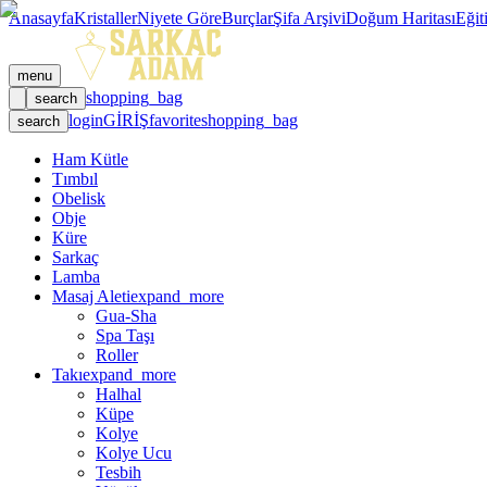
Anasayfa
Kristaller
Niyete Göre
Burçlar
Şifa Arşivi
Doğum Haritası
Eğit
menu
shopping_bag
search
login
GİRİŞ
favorite
shopping_bag
search
Ham Kütle
Tımbıl
Obelisk
Obje
Küre
Sarkaç
Lamba
Masaj Aleti
expand_more
Gua-Sha
Spa Taşı
Roller
Takı
expand_more
Halhal
Küpe
Kolye
Kolye Ucu
Tesbih