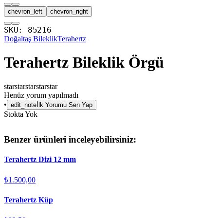
chevron_left
chevron_right
SKU:
85216
Doğaltaş Bileklik
Terahertz
Terahertz Bileklik Örgü
star
star
star
star
star
Henüz yorum yapılmadı
•
edit_note
İlk Yorumu Sen Yap
Stokta Yok
Benzer ürünleri inceleyebilirsiniz:
Terahertz Dizi 12 mm
₺1.500,00
Terahertz Küp