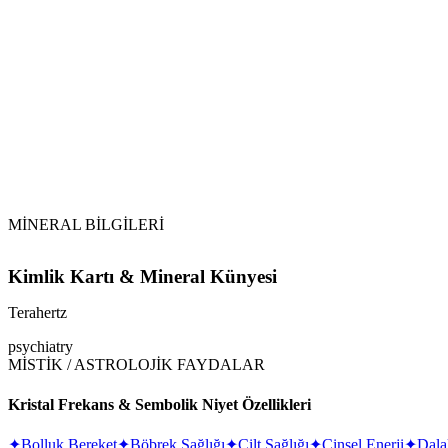
İnsanların sorduğu bir diğer yaygın soru ise “Terahertz kristal
elektromanyetik özelliklerle ilişkilendirilmektedir.
Çoğu durumda, sahte terahertz taşlarını gerçek olanlardan ayırma
sıcaklığının hızlı değişip değişmediğini görmek için bir buz vey
Buz testinde, terahertz taşına buz koyar veya bir dakika boyun
sıcak su kullanırsınız. Taşın gerçek olması durumunda önemli bir
Bununla birlikte, genellikle terahertz ile karıştırılan
hematitin
de 
terahertz termal olarak daha az iletken bir malzemeden yapılmışs
Ek olarak, aşırı sıcaklık değişimlerinin bazı malzemelere zarar 
Terahertz taşını gördükten sonra birçok kişi “Terahertz taşı
hema
esas olarak silikadan oluşurken,
hematit
bir demir oksit minerali
MİNERAL BİLGİLERİ
Kimlik Kartı & Mineral Künyesi
Terahertz
psychiatry
MİSTİK / ASTROLOJİK FAYDALAR
Kristal Frekans & Sembolik Niyet Özellikleri
✦
Bolluk Bereket
✦
Böbrek Sağlığı
✦
Cilt Sağlığı
✦
Cinsel Enerji
✦
Dala