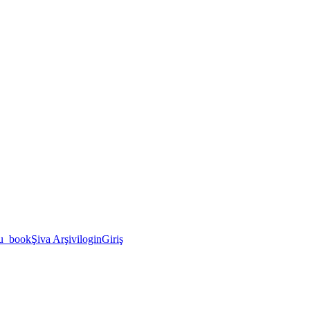
u_book
Şiva Arşivi
login
Giriş