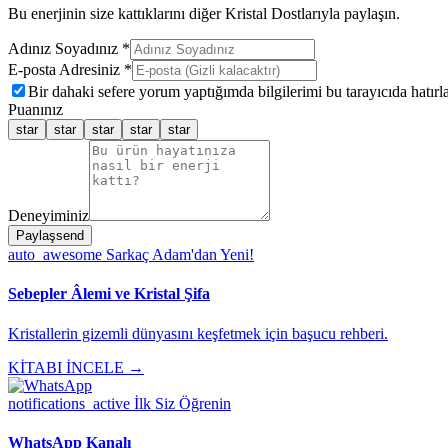
Bu enerjinin size kattıklarını diğer Kristal Dostlarıyla paylaşın.
Adınız Soyadınız *
E-posta Adresiniz *
Bir dahaki sefere yorum yaptığımda bilgilerimi bu tarayıcıda hatırla
Puanınız
star
star
star
star
star
Deneyiminiz
Paylaş
send
auto_awesome
Sarkaç Adam'dan Yeni!
Sebepler Âlemi ve Kristal Şifa
Kristallerin gizemli dünyasını keşfetmek için başucu rehberi.
KİTABI İNCELE →
notifications_active
İlk Siz Öğrenin
WhatsApp Kanalı