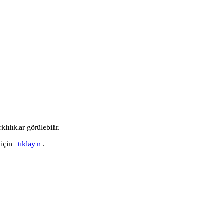
lılıklar görülebilir.
 için
tıklayın
.