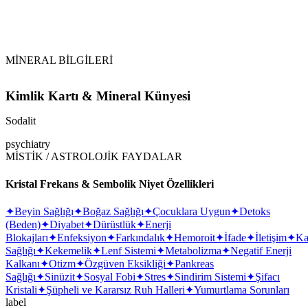
MİNERAL BİLGİLERİ
Kimlik Kartı & Mineral Künyesi
Sodalit
psychiatry
MİSTİK / ASTROLOJİK FAYDALAR
Kristal Frekans & Sembolik Niyet Özellikleri
✦
Beyin Sağlığı
✦
Boğaz Sağlığı
✦
Çocuklara Uygun
✦
Detoks
(Beden)
✦
Diyabet
✦
Dürüstlük
✦
Enerji
Blokajları
✦
Enfeksiyon
✦
Farkındalık
✦
Hemoroit
✦
İfade
✦
İletişim
✦
Ka
Sağlığı
✦
Kekemelik
✦
Lenf Sistemi
✦
Metabolizma
✦
Negatif Enerji
Kalkanı
✦
Otizm
✦
Özgüven Eksikliği
✦
Pankreas
Sağlığı
✦
Sinüzit
✦
Sosyal Fobi
✦
Stres
✦
Sindirim Sistemi
✦
Şifacı
Kristali
✦
Şüpheli ve Kararsız Ruh Halleri
✦
Yumurtlama Sorunları
label