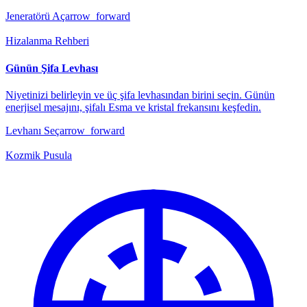
Jeneratörü Aç
arrow_forward
Hizalanma Rehberi
Günün Şifa Levhası
Niyetinizi belirleyin ve üç şifa levhasından birini seçin. Günün
enerjisel mesajını, şifalı Esma ve kristal frekansını keşfedin.
Levhanı Seç
arrow_forward
Kozmik Pusula