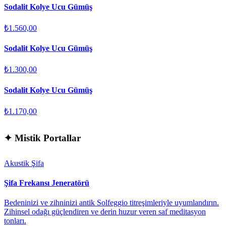
Sodalit Kolye Ucu Gümüş
₺1.560,00
Sodalit Kolye Ucu Gümüş
₺1.300,00
Sodalit Kolye Ucu Gümüş
₺1.170,00
✦
Mistik Portallar
Akustik Şifa
Şifa Frekansı Jeneratörü
Bedeninizi ve zihninizi antik Solfeggio titreşimleriyle uyumlandırın.
Zihinsel odağı güçlendiren ve derin huzur veren saf meditasyon
tonları.