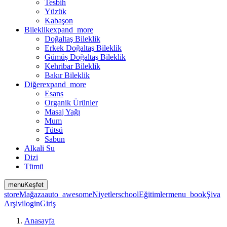
Tesbih
Yüzük
Kabaşon
Bileklik
expand_more
Doğaltaş Bileklik
Erkek Doğaltaş Bileklik
Gümüş Doğaltaş Bileklik
Kehribar Bileklik
Bakır Bileklik
Diğer
expand_more
Esans
Organik Ürünler
Masaj Yağı
Mum
Tütsü
Sabun
Alkali Su
Dizi
Tümü
menu
Keşfet
store
Mağaza
auto_awesome
Niyetler
school
Eğitimler
menu_book
Şiva
Arşivi
login
Giriş
Anasayfa