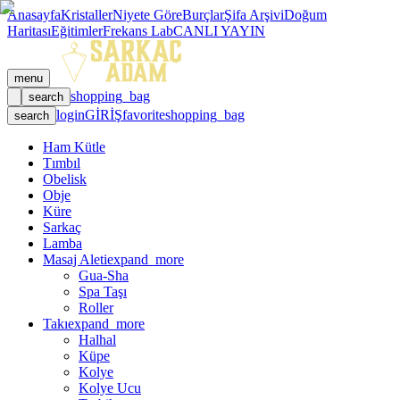
Anasayfa
Kristaller
Niyete Göre
Burçlar
Şifa Arşivi
Doğum
Haritası
Eğitimler
Frekans Lab
CANLI YAYIN
menu
shopping_bag
search
login
GİRİŞ
favorite
shopping_bag
search
Ham Kütle
Tımbıl
Obelisk
Obje
Küre
Sarkaç
Lamba
Masaj Aleti
expand_more
Gua-Sha
Spa Taşı
Roller
Takı
expand_more
Halhal
Küpe
Kolye
Kolye Ucu