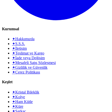
Kurumsal
✦
Hakkımızda
✦
S.S.S.
✦
İletişim
✦
Teslimat ve Kargo
✦
İade veya Değişim
✦
Mesafeli Satış Sözleşmesi
✦
Gizlilik ve Güvenlik
✦
Çerez Politikası
Keşfet
✦
Kristal Bileklik
✦
Kolye
✦
Ham Kütle
✦
Küre
✦
Sarkaç