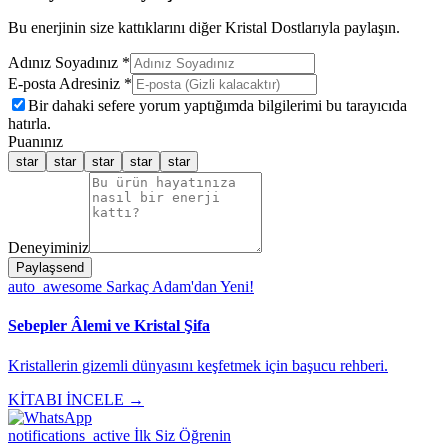
Bu enerjinin size kattıklarını diğer Kristal Dostlarıyla paylaşın.
Adınız Soyadınız *
E-posta Adresiniz *
Bir dahaki sefere yorum yaptığımda bilgilerimi bu tarayıcıda
hatırla.
Puanınız
star
star
star
star
star
Deneyiminiz
Paylaş
send
auto_awesome
Sarkaç Adam'dan Yeni!
Sebepler Âlemi ve Kristal Şifa
Kristallerin gizemli dünyasını keşfetmek için başucu rehberi.
KİTABI İNCELE →
notifications_active
İlk Siz Öğrenin