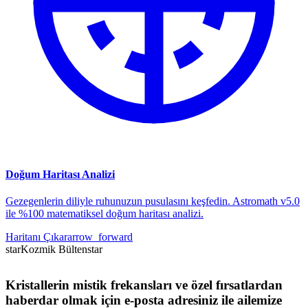
Doğum Haritası Analizi
Gezegenlerin diliyle ruhunuzun pusulasını keşfedin. Astromath v5.0
ile %100 matematiksel doğum haritası analizi.
Haritanı Çıkar
arrow_forward
star
Kozmik Bülten
star
Kristallerin mistik frekansları ve özel fırsatlardan
haberdar olmak için e-posta adresiniz ile ailemize