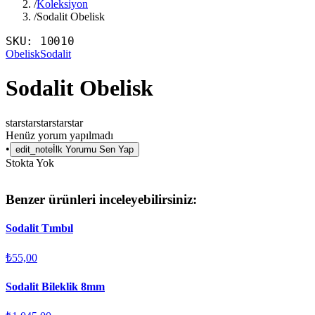
/
Koleksiyon
/
Sodalit Obelisk
SKU:
10010
Obelisk
Sodalit
Sodalit Obelisk
star
star
star
star
star
Henüz yorum yapılmadı
•
edit_note
İlk Yorumu Sen Yap
Stokta Yok
Benzer ürünleri inceleyebilirsiniz:
Sodalit Tımbıl
₺55,00
Sodalit Bileklik 8mm