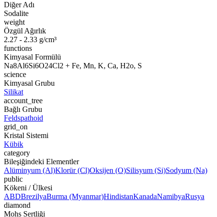
Diğer Adı
Sodalite
weight
Özgül Ağırlık
2.27 - 2.33 g/cm³
functions
Kimyasal Formülü
Na8Al6Si6O24Cl2 + Fe, Mn, K, Ca, H2o, S
science
Kimyasal Grubu
Silikat
account_tree
Bağlı Grubu
Feldspathoid
grid_on
Kristal Sistemi
Kübik
category
Bileşiğindeki Elementler
Alüminyum (Al)
Klorür (Cl)
Oksijen (O)
Silisyum (Si)
Sodyum (Na)
public
Kökeni / Ülkesi
ABD
Brezilya
Burma (Myanmar)
Hindistan
Kanada
Namibya
Rusya
diamond
Mohs Sertliği