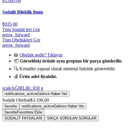
₺1.045,00
Sodalit Bileklik 8mm
₺935,00
Tüm Sodalit leri Gör
arrow_forward
Tüm Obeliskleri Gör
arrow_forward
📖
Obelisk nedir? Tıklayın
📦
Görseldeki ürünle aynı gruptan bir parça gönderilir.
🔍 Kristaller yapısal olarak minimal farklılık gösterebilir.
💰
Ürün adet fiyatıdır.
scale
AĞIRLIK:
650
g
notifications_active
Gelince Haber Ver
Sodalit Obelisk
₺3.190,00
favorite
notifications_active
Gelince Haber Ver
favorite
Favorilere Ekle
SODALIT FAYDALARI
SIKÇA SORULAN SORULAR