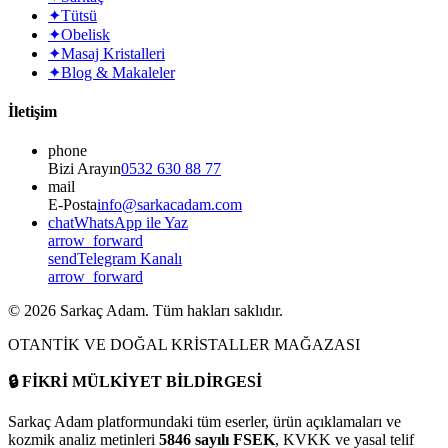
✦
Tütsü
✦
Obelisk
✦
Masaj Kristalleri
✦
Blog & Makaleler
İletişim
phone
Bizi Arayın
0532 630 88 77
mail
E-Posta
info@sarkacadam.com
chat
WhatsApp ile Yaz
arrow_forward
send
Telegram Kanalı
arrow_forward
©
2026
Sarkaç Adam. Tüm hakları saklıdır.
OTANTİK VE DOĞAL KRİSTALLER MAĞAZASI
🔒
FİKRİ MÜLKİYET BİLDİRGESİ
Sarkaç Adam platformundaki tüm eserler, ürün açıklamaları ve
kozmik analiz metinleri
5846 sayılı FSEK
, KVKK ve yasal telif