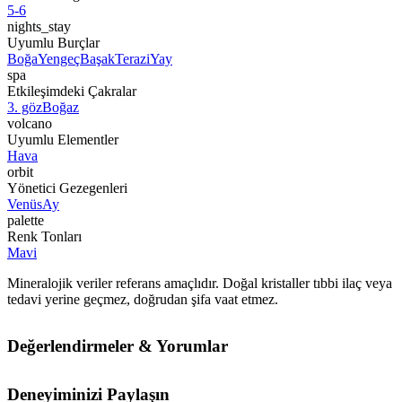
5-6
nights_stay
Uyumlu Burçlar
Boğa
Yengeç
Başak
Terazi
Yay
spa
Etkileşimdeki Çakralar
3. göz
Boğaz
volcano
Uyumlu Elementler
Hava
orbit
Yönetici Gezegenleri
Venüs
Ay
palette
Renk Tonları
Mavi
Mineralojik veriler referans amaçlıdır. Doğal kristaller tıbbi ilaç veya
tedavi yerine geçmez, doğrudan şifa vaat etmez.
Değerlendirmeler & Yorumlar
Deneyiminizi Paylaşın