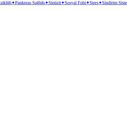
ikliği
✦
Pankreas Sağlığı
✦
Sinüzit
✦
Sosyal Fobi
✦
Stres
✦
Sindirim Sist