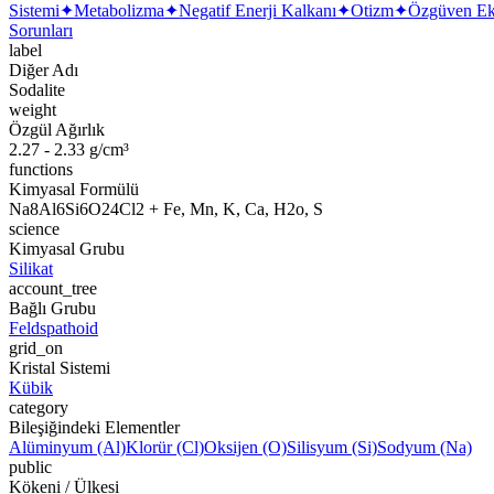
Sistemi
✦
Metabolizma
✦
Negatif Enerji Kalkanı
✦
Otizm
✦
Özgüven Eks
Sorunları
label
Diğer Adı
Sodalite
weight
Özgül Ağırlık
2.27 - 2.33 g/cm³
functions
Kimyasal Formülü
Na8Al6Si6O24Cl2 + Fe, Mn, K, Ca, H2o, S
science
Kimyasal Grubu
Silikat
account_tree
Bağlı Grubu
Feldspathoid
grid_on
Kristal Sistemi
Kübik
category
Bileşiğindeki Elementler
Alüminyum (Al)
Klorür (Cl)
Oksijen (O)
Silisyum (Si)
Sodyum (Na)
public
Kökeni / Ülkesi