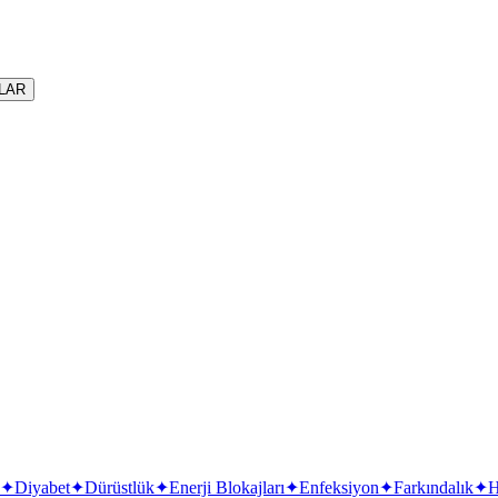
LAR
lit
✦
Diyabet
✦
Dürüstlük
✦
Enerji Blokajları
✦
Enfeksiyon
✦
Farkındalık
✦
H