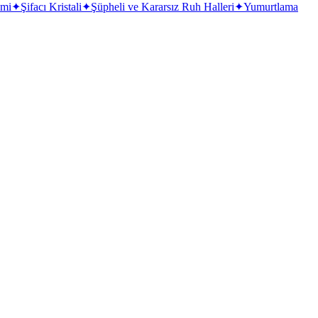
emi
✦
Şifacı Kristali
✦
Şüpheli ve Kararsız Ruh Halleri
✦
Yumurtlama