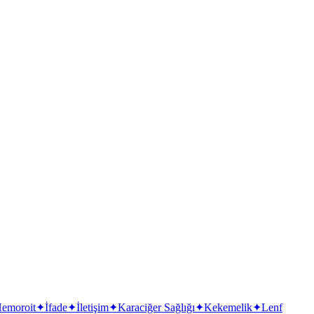
emoroit
✦
İfade
✦
İletişim
✦
Karaciğer Sağlığı
✦
Kekemelik
✦
Lenf