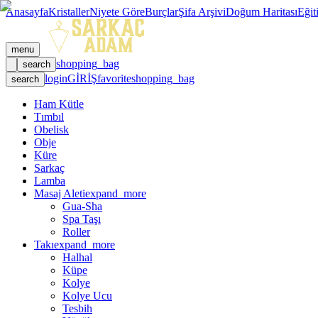
Anasayfa
Kristaller
Niyete Göre
Burçlar
Şifa Arşivi
Doğum Haritası
Eğit
menu
shopping_bag
search
login
GİRİŞ
favorite
shopping_bag
search
Ham Kütle
Tımbıl
Obelisk
Obje
Küre
Sarkaç
Lamba
Masaj Aleti
expand_more
Gua-Sha
Spa Taşı
Roller
Takı
expand_more
Halhal
Küpe
Kolye
Kolye Ucu
Tesbih