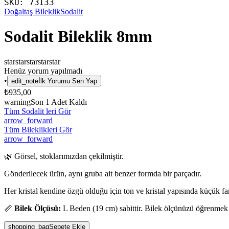
SKU:
73133
Doğaltaş Bileklik
Sodalit
Sodalit Bileklik 8mm
star
star
star
star
star
Henüz yorum yapılmadı
•
edit_note
İlk Yorumu Sen Yap
₺935,00
warning
Son
1
Adet Kaldı
Tüm Sodalit leri Gör
arrow_forward
Tüm Bileklikleri Gör
arrow_forward
🌿 Görsel, stoklarımızdan çekilmiştir.
Gönderilecek ürün, aynı gruba ait benzer formda bir parçadır.
Her kristal kendine özgü olduğu için ton ve kristal yapısında küçük fark
📏
Bilek Ölçüsü:
L Beden (19 cm) sabittir. Bilek ölçünüzü öğrenmek
shopping_bag
Sepete Ekle