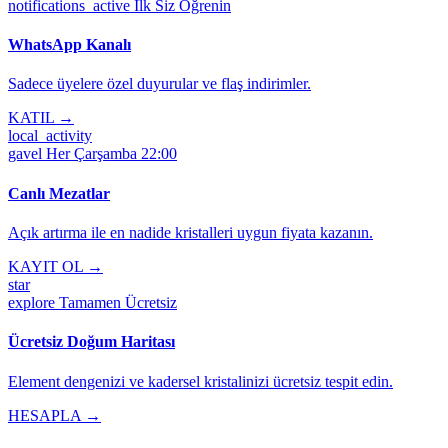
notifications_active
İlk Siz Öğrenin
WhatsApp Kanalı
Sadece üyelere özel duyurular ve flaş indirimler.
KATIL →
local_activity
gavel
Her Çarşamba 22:00
Canlı Mezatlar
Açık artırma ile en nadide kristalleri uygun fiyata kazanın.
KAYIT OL →
star
explore
Tamamen Ücretsiz
Ücretsiz Doğum Haritası
Element dengenizi ve kadersel kristalinizi ücretsiz tespit edin.
HESAPLA →