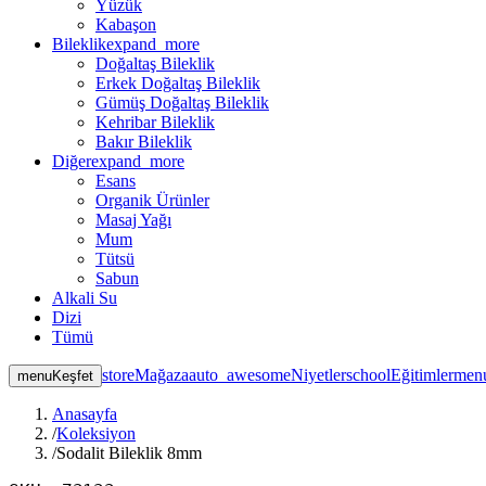
Yüzük
Kabaşon
Bileklik
expand_more
Doğaltaş Bileklik
Erkek Doğaltaş Bileklik
Gümüş Doğaltaş Bileklik
Kehribar Bileklik
Bakır Bileklik
Diğer
expand_more
Esans
Organik Ürünler
Masaj Yağı
Mum
Tütsü
Sabun
Alkali Su
Dizi
Tümü
store
Mağaza
auto_awesome
Niyetler
school
Eğitimler
men
menu
Keşfet
Anasayfa
/
Koleksiyon
/
Sodalit Bileklik 8mm