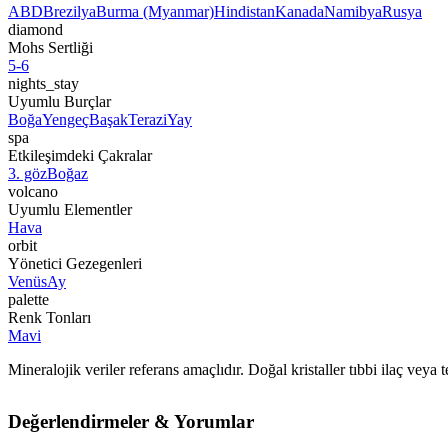
ABD
Brezilya
Burma (Myanmar)
Hindistan
Kanada
Namibya
Rusya
diamond
Mohs Sertliği
5-6
nights_stay
Uyumlu Burçlar
Boğa
Yengeç
Başak
Terazi
Yay
spa
Etkileşimdeki Çakralar
3. göz
Boğaz
volcano
Uyumlu Elementler
Hava
orbit
Yönetici Gezegenleri
Venüs
Ay
palette
Renk Tonları
Mavi
Mineralojik veriler referans amaçlıdır. Doğal kristaller tıbbi ilaç vey
Değerlendirmeler & Yorumlar