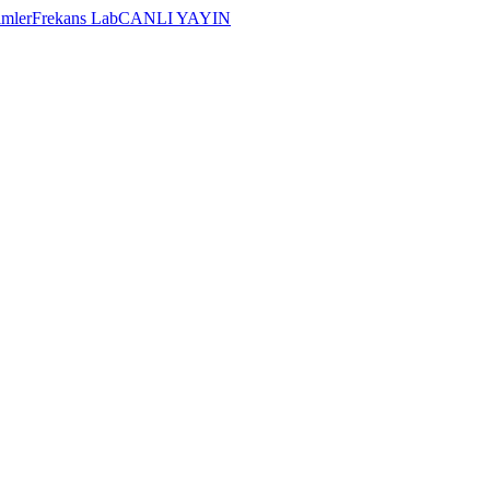
imler
Frekans Lab
CANLI YAYIN