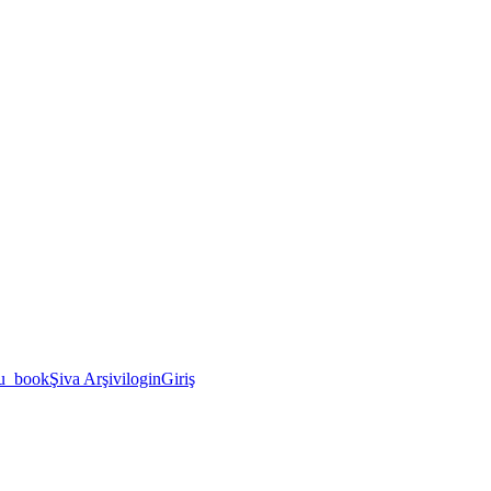
u_book
Şiva Arşivi
login
Giriş