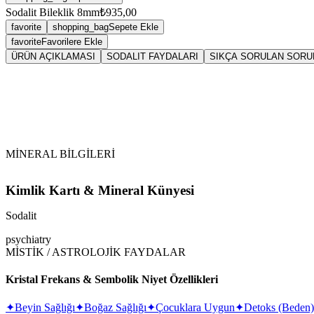
Sodalit Bileklik 8mm
₺935,00
favorite
shopping_bag
Sepete Ekle
favorite
Favorilere Ekle
ÜRÜN AÇIKLAMASI
SODALIT FAYDALARI
SIKÇA SORULAN SORU
Sarkaç
Soda
Vikipedi Sodalit makalesine
MİNERAL BİLGİLERİ
Kimlik Kartı & Mineral Künyesi
Sodalit
psychiatry
MİSTİK / ASTROLOJİK FAYDALAR
Kristal Frekans & Sembolik Niyet Özellikleri
✦
Beyin Sağlığı
✦
Boğaz Sağlığı
✦
Çocuklara Uygun
✦
Detoks (Beden)