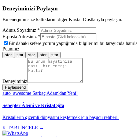
Deneyiminizi Paylaşın
Bu enerjinin size kattıklarını diğer Kristal Dostlarıyla paylaşın.
Adınız Soyadınız *
E-posta Adresiniz *
Bir dahaki sefere yorum yaptığımda bilgilerimi bu tarayıcıda hatırla
Puanınız
star
star
star
star
star
Deneyiminiz
Paylaş
send
auto_awesome
Sarkaç Adam'dan Yeni!
Sebepler Âlemi ve Kristal Şifa
Kristallerin gizemli dünyasını keşfetmek için başucu rehberi.
KİTABI İNCELE →