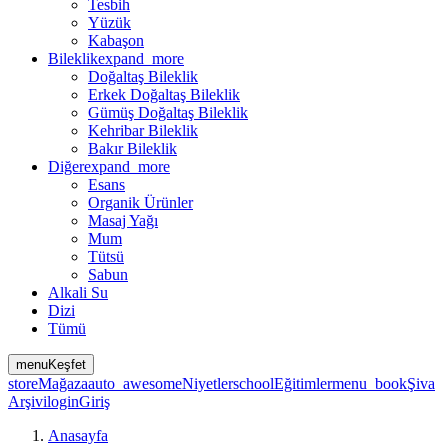
Tesbih
Yüzük
Kabaşon
Bileklik
expand_more
Doğaltaş Bileklik
Erkek Doğaltaş Bileklik
Gümüş Doğaltaş Bileklik
Kehribar Bileklik
Bakır Bileklik
Diğer
expand_more
Esans
Organik Ürünler
Masaj Yağı
Mum
Tütsü
Sabun
Alkali Su
Dizi
Tümü
menu
Keşfet
store
Mağaza
auto_awesome
Niyetler
school
Eğitimler
menu_book
Şiva
Arşivi
login
Giriş
Anasayfa