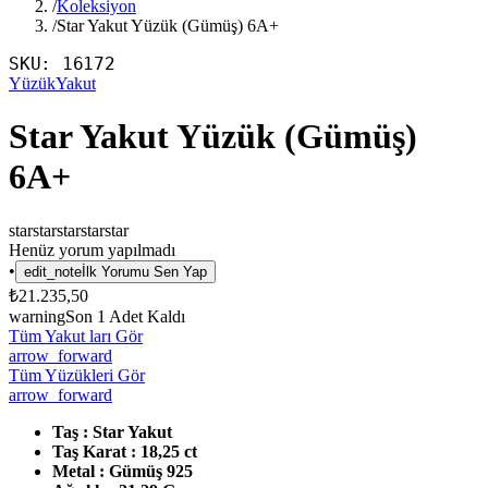
/
Koleksiyon
/
Star Yakut Yüzük (Gümüş) 6A+
SKU:
16172
Yüzük
Yakut
Star Yakut Yüzük (Gümüş)
6A+
star
star
star
star
star
Henüz yorum yapılmadı
•
edit_note
İlk Yorumu Sen Yap
₺21.235,50
warning
Son
1
Adet Kaldı
Tüm Yakut ları Gör
arrow_forward
Tüm Yüzükleri Gör
arrow_forward
Taş : Star Yakut
Taş Karat : 18,25 ct
Metal : Gümüş 925