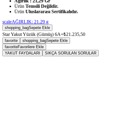
Ağırlık : 21,29 Gr
Ürün
Temsili Değildir.
Ürün
Uluslararası Sertifikalıdır.
scale
AĞIRLIK:
21.29
g
shopping_bag
Sepete Ekle
Star Yakut Yüzük (Gümüş) 6A+
₺21.235,50
favorite
shopping_bag
Sepete Ekle
favorite
Favorilere Ekle
YAKUT FAYDALARI
SIKÇA SORULAN SORULAR