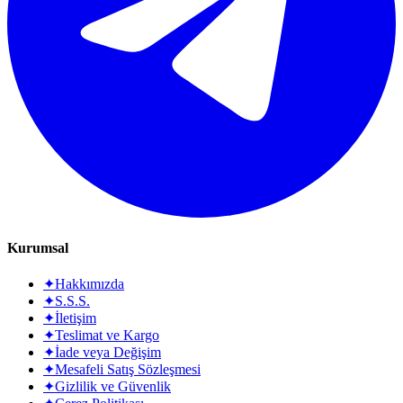
Kurumsal
✦
Hakkımızda
✦
S.S.S.
✦
İletişim
✦
Teslimat ve Kargo
✦
İade veya Değişim
✦
Mesafeli Satış Sözleşmesi
✦
Gizlilik ve Güvenlik