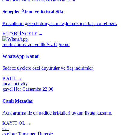
Sebepler Âlemi ve Kristal Şifa
Kristallerin gizemli dünyasını keşfetmek için başucu rehberi.
KİTABI İNCELE →
notifications_active
İlk Siz Öğrenin
WhatsApp Kanalı
Sadece üyelere özel duyurular ve flaş indirimler.
KATIL →
local_activity
gavel
Her Çarşamba 22:00
Canlı Mezatlar
Açık artırma ile en nadide kristalleri uygun fiyata kazanın.
KAYIT OL →
star
explore
Tamamen Ücretsiz