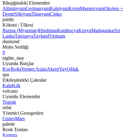
Bileşiğindeki Elementler
Alüminyum
Germanyum
Kalsiyum
Krom
Magnezyum
Oksijen +
Demir
Silisyum
Titanyum
Çinko
public
Kökeni / Ülkesi
Burma (Myanmar)
Hindistan
Kamboçya
Kenya
Madagaskar
Sri
Lanka
Tanzanya
Tayland
Vietnam
diamond
Mohs Sertliği
9
nights_stay
Uyumlu Burçlar
Koç
Boğa
Yengeç
Aslan
Akrep
Yay
Oğlak
spa
Etkileşimdeki Çakralar
Kalp
Kök
volcano
Uyumlu Elementler
Toprak
orbit
Yönetici Gezegenleri
Güneş
Mars
palette
Renk Tonları
Kırmızı