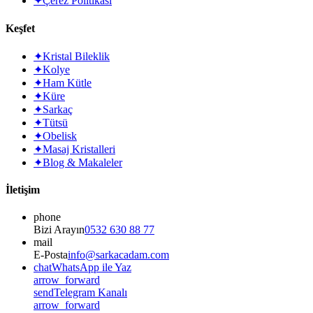
✦
Çerez Politikası
Keşfet
✦
Kristal Bileklik
✦
Kolye
✦
Ham Kütle
✦
Küre
✦
Sarkaç
✦
Tütsü
✦
Obelisk
✦
Masaj Kristalleri
✦
Blog & Makaleler
İletişim
phone
Bizi Arayın
0532 630 88 77
mail
E-Posta
info@sarkacadam.com
chat
WhatsApp ile Yaz
arrow_forward
send
Telegram Kanalı
arrow_forward