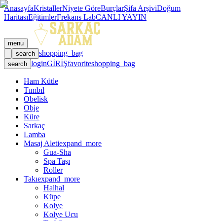
Anasayfa
Kristaller
Niyete Göre
Burçlar
Şifa Arşivi
Doğum
Haritası
Eğitimler
Frekans Lab
CANLI YAYIN
menu
shopping_bag
search
login
GİRİŞ
favorite
shopping_bag
search
Ham Kütle
Tımbıl
Obelisk
Obje
Küre
Sarkaç
Lamba
Masaj Aleti
expand_more
Gua-Sha
Spa Taşı
Roller
Takı
expand_more
Halhal
Küpe
Kolye
Kolye Ucu