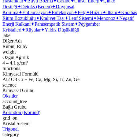
Hastalıklar
✦
Büyü Bozma
✦
Cazibe
✦
Cinsel Enerji
✦
Çinko
Desteği
✦
Detoks (Beden)
✦
Duygusal
Koruma
✦
Enflamasyon
✦
Enfeksiyon
✦
Felç
✦
Huzur
✦
İlham
✦
Karaba
Ritim Bozukluğu
✦
Kraliyet Taşı
✦
Lenf Sistemi
✦
Menopoz
✦
Negatif
Enerji Kalkanı
✦
Parasempatik Sistem
✦
Peygamber
Kristalleri
✦
Rüyalar
✦
Yıldız Düşüklüğü
label
Diğer Adı
Rubin, Ruby
weight
Özgül Ağırlık
4 – 4,1 g/cm³
functions
Kimyasal Formülü
Al2 O3 Cr + Fe, Ca, Mg, Si, Ti, Zn, Ge
science
Kimyasal Grubu
Oksitler
account_tree
Bağlı Grubu
Korindon (Korund)
grid_on
Kristal Sistemi
Trigonal
category