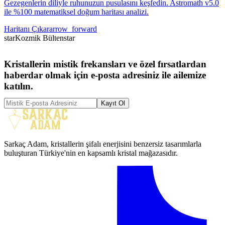
Gezegenlerin diliyle ruhunuzun pusulasını keşfedin. Astromath v5.0
ile %100 matematiksel doğum haritası analizi.
Haritanı Çıkar
arrow_forward
star
Kozmik Bülten
star
Kristallerin mistik frekansları ve özel fırsatlardan
haberdar olmak için e-posta adresiniz ile ailemize
katılın.
Kayıt Ol
Sarkaç Adam, kristallerin şifalı enerjisini benzersiz tasarımlarla
buluşturan Türkiye'nin en kapsamlı kristal mağazasıdır.