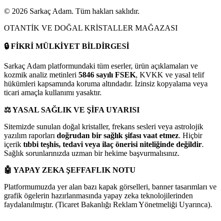
©
2026
Sarkaç Adam. Tüm hakları saklıdır.
OTANTİK VE DOĞAL KRİSTALLER MAĞAZASI
🔒
FİKRİ MÜLKİYET BİLDİRGESİ
Sarkaç Adam platformundaki tüm eserler, ürün açıklamaları ve
kozmik analiz metinleri
5846 sayılı FSEK
, KVKK ve yasal telif
hükümleri kapsamında koruma altındadır. İzinsiz kopyalama veya
ticari amaçla kullanımı yasaktır.
⚖️
YASAL SAĞLIK VE ŞİFA UYARISI
Sitemizde sunulan doğal kristaller, frekans sesleri veya astrolojik
yazılım raporları
doğrudan bir sağlık şifası vaat etmez
. Hiçbir
içerik
tıbbi teşhis, tedavi veya ilaç önerisi niteliğinde değildir
.
Sağlık sorunlarınızda uzman bir hekime başvurmalısınız.
🤖
YAPAY ZEKA ŞEFFAFLIK NOTU
Platformumuzda yer alan bazı kapak görselleri, banner tasarımları ve
grafik ögelerin hazırlanmasında yapay zeka teknolojilerinden
faydalanılmıştır. (Ticaret Bakanlığı Reklam Yönetmeliği Uyarınca).