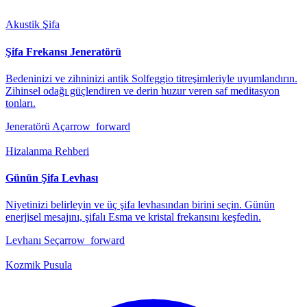
Akustik Şifa
Şifa Frekansı Jeneratörü
Bedeninizi ve zihninizi antik Solfeggio titreşimleriyle uyumlandırın.
Zihinsel odağı güçlendiren ve derin huzur veren saf meditasyon
tonları.
Jeneratörü Aç
arrow_forward
Hizalanma Rehberi
Günün Şifa Levhası
Niyetinizi belirleyin ve üç şifa levhasından birini seçin. Günün
enerjisel mesajını, şifalı Esma ve kristal frekansını keşfedin.
Levhanı Seç
arrow_forward
Kozmik Pusula