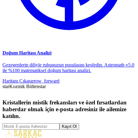
Doğum Haritası Analizi
Gezegenlerin diliyle ruhunuzun pusulasını keşfedin. Astromath v5.0
ile %100 matematiksel doğum haritası analizi.
Haritanı Çıkar
arrow_forward
star
Kozmik Bülten
star
Kristallerin mistik frekansları ve özel fırsatlardan
haberdar olmak için e-posta adresiniz ile ailemize
katılın.
Kayıt Ol