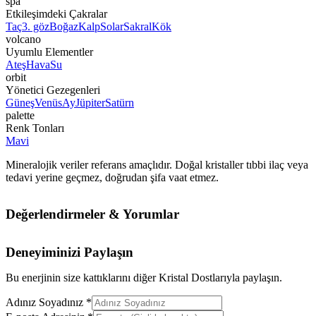
spa
Etkileşimdeki Çakralar
Taç
3. göz
Boğaz
Kalp
Solar
Sakral
Kök
volcano
Uyumlu Elementler
Ateş
Hava
Su
orbit
Yönetici Gezegenleri
Güneş
Venüs
Ay
Jüpiter
Satürn
palette
Renk Tonları
Mavi
Mineralojik veriler referans amaçlıdır. Doğal kristaller tıbbi ilaç veya
tedavi yerine geçmez, doğrudan şifa vaat etmez.
Değerlendirmeler & Yorumlar
Deneyiminizi Paylaşın
Bu enerjinin size kattıklarını diğer Kristal Dostlarıyla paylaşın.
Adınız Soyadınız *