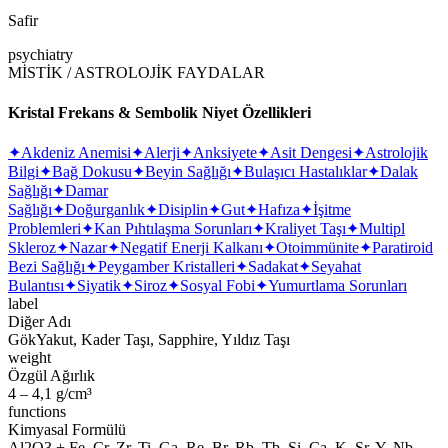
Safir
psychiatry
MİSTİK / ASTROLOJİK FAYDALAR
Kristal Frekans & Sembolik Niyet Özellikleri
✦
Akdeniz Anemisi
✦
Alerji
✦
Anksiyete
✦
Asit Dengesi
✦
Astrolojik
Bilgi
✦
Bağ Dokusu
✦
Beyin Sağlığı
✦
Bulaşıcı Hastalıklar
✦
Dalak
Sağlığı
✦
Damar
Sağlığı
✦
Doğurganlık
✦
Disiplin
✦
Gut
✦
Hafıza
✦
İşitme
Problemleri
✦
Kan Pıhtılaşma Sorunları
✦
Kraliyet Taşı
✦
Multipl
Skleroz
✦
Nazar
✦
Negatif Enerji Kalkanı
✦
Otoimmünite
✦
Paratiroid
Bezi Sağlığı
✦
Peygamber Kristalleri
✦
Sadakat
✦
Seyahat
Bulantısı
✦
Siyatik
✦
Siroz
✦
Sosyal Fobi
✦
Yumurtlama Sorunları
label
Diğer Adı
GökYakut, Kader Taşı, Sapphire, Yıldız Taşı
weight
Özgül Ağırlık
4 – 4,1 g/cm³
functions
Kimyasal Formülü
Al2O3 + Fe, Cr, Zr, Ti, Ga, Re, Br, Rb, Tb, Si, Ca, K, Sr, Y, Nb,