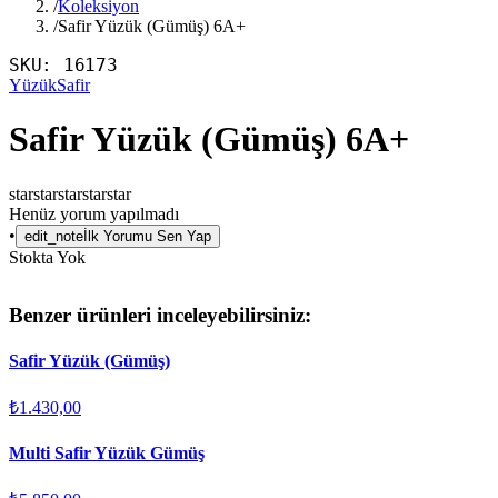
/
Koleksiyon
/
Safir Yüzük (Gümüş) 6A+
SKU:
16173
Yüzük
Safir
Safir Yüzük (Gümüş) 6A+
star
star
star
star
star
Henüz yorum yapılmadı
•
edit_note
İlk Yorumu Sen Yap
Stokta Yok
Benzer ürünleri inceleyebilirsiniz:
Safir Yüzük (Gümüş)
₺1.430,00
Multi Safir Yüzük Gümüş