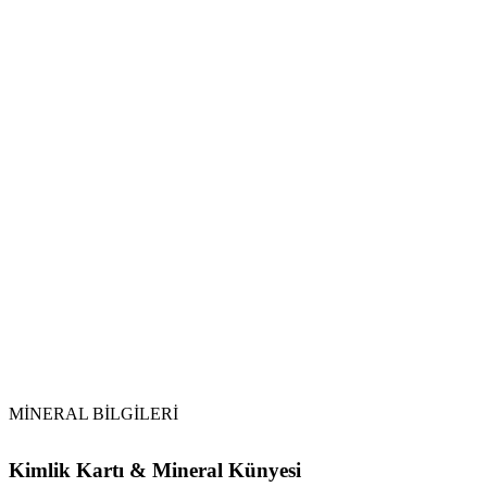
Su ile Arındırma:
Toprak ile Şarj:
Selenit veya Sitrin Kullanımı:
Tütsüleme:
MİNERAL BİLGİLERİ
Kimlik Kartı & Mineral Künyesi