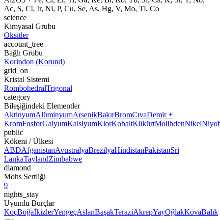
Ac, S, Cl, Ir, Ni, P, Cu, Se, As, Hg, V, Mo, Tl, Co
science
Kimyasal Grubu
Oksitler
account_tree
Bağlı Grubu
Korindon (Korund)
grid_on
Kristal Sistemi
Rombohedral
Trigonal
category
Bileşiğindeki Elementler
Aktinyum
Alüminyum
Arsenik
Bakır
Brom
Cıva
Demir +
Krom
Fosfor
Galyum
Kalsiyum
Klor
Kobalt
Kükürt
Molibden
Nikel
Niyo
public
Kökeni / Ülkesi
ABD
Afganistan
Avustralya
Brezilya
Hindistan
Pakistan
Sri
Lanka
Tayland
Zimbabwe
diamond
Mohs Sertliği
9
nights_stay
Uyumlu Burçlar
Koç
Boğa
İkizler
Yengeç
Aslan
Başak
Terazi
Akrep
Yay
Oğlak
Kova
Balık