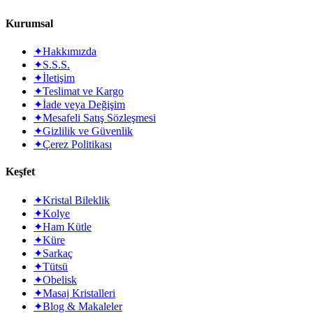
Kurumsal
✦
Hakkımızda
✦
S.S.S.
✦
İletişim
✦
Teslimat ve Kargo
✦
İade veya Değişim
✦
Mesafeli Satış Sözleşmesi
✦
Gizlilik ve Güvenlik
✦
Çerez Politikası
Keşfet
✦
Kristal Bileklik
✦
Kolye
✦
Ham Kütle
✦
Küre
✦
Sarkaç
✦
Tütsü
✦
Obelisk
✦
Masaj Kristalleri
✦
Blog & Makaleler