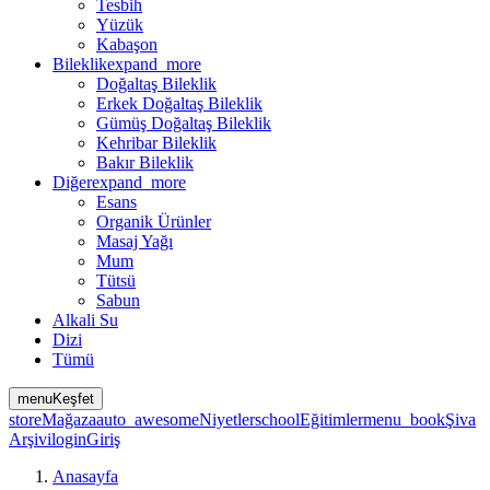
Tesbih
Yüzük
Kabaşon
Bileklik
expand_more
Doğaltaş Bileklik
Erkek Doğaltaş Bileklik
Gümüş Doğaltaş Bileklik
Kehribar Bileklik
Bakır Bileklik
Diğer
expand_more
Esans
Organik Ürünler
Masaj Yağı
Mum
Tütsü
Sabun
Alkali Su
Dizi
Tümü
menu
Keşfet
store
Mağaza
auto_awesome
Niyetler
school
Eğitimler
menu_book
Şiva
Arşivi
login
Giriş
Anasayfa