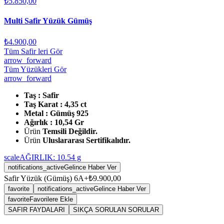
₺5.850,00
Multi Safir Yüzük Gümüş
₺4.900,00
Tüm Safir leri Gör
arrow_forward
Tüm Yüzükleri Gör
arrow_forward
Taş : Safir
Taş Karat : 4,35 ct
Metal : Gümüş 925
Ağırlık : 10,54 Gr
Ürün
Temsili Değildir.
Ürün
Uluslararası Sertifikalıdır.
scale
AĞIRLIK:
10.54
g
notifications_active
Gelince Haber Ver
Safir Yüzük (Gümüş) 6A+
₺9.900,00
favorite
notifications_active
Gelince Haber Ver
favorite
Favorilere Ekle
SAFIR FAYDALARI
SIKÇA SORULAN SORULAR