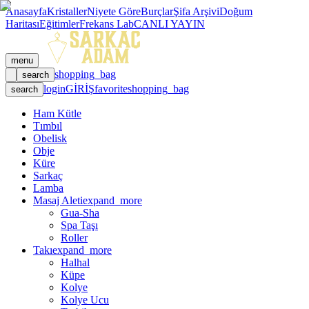
Anasayfa
Kristaller
Niyete Göre
Burçlar
Şifa Arşivi
Doğum
Haritası
Eğitimler
Frekans Lab
CANLI YAYIN
menu
shopping_bag
search
login
GİRİŞ
favorite
shopping_bag
search
Ham Kütle
Tımbıl
Obelisk
Obje
Küre
Sarkaç
Lamba
Masaj Aleti
expand_more
Gua-Sha
Spa Taşı
Roller
Takı
expand_more
Halhal
Küpe
Kolye
Kolye Ucu