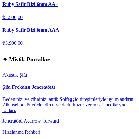
Ruby Safir Dizi 6mm AA+
₺3.500,00
Ruby Safir Dizi 8mm AAA+
₺3.900,00
✦
Mistik Portallar
Akustik Şifa
Şifa Frekansı Jeneratörü
Bedeninizi ve zihninizi antik Solfeggio titreşimleriyle uyumlandırın.
Zihinsel odağı güçlendiren ve derin huzur veren saf meditasyon
tonları.
Jeneratörü Aç
arrow_forward
Hizalanma Rehberi