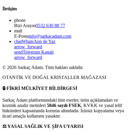
İletişim
phone
Bizi Arayın
0532 630 88 77
mail
E-Posta
info@sarkacadam.com
chat
WhatsApp ile Yaz
arrow_forward
send
Telegram Kanalı
arrow_forward
©
2026
Sarkaç Adam. Tüm hakları saklıdır.
OTANTİK VE DOĞAL KRİSTALLER MAĞAZASI
🔒
FİKRİ MÜLKİYET BİLDİRGESİ
Sarkaç Adam platformundaki tüm eserler, ürün açıklamaları ve
kozmik analiz metinleri
5846 sayılı FSEK
, KVKK ve yasal telif
hükümleri kapsamında koruma altındadır. İzinsiz kopyalama veya
ticari amaçla kullanımı yasaktır.
⚖️
YASAL SAĞLIK VE ŞİFA UYARISI