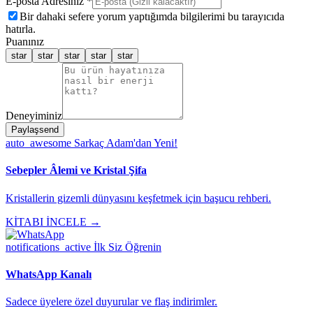
E-posta Adresiniz *
Bir dahaki sefere yorum yaptığımda bilgilerimi bu tarayıcıda
hatırla.
Puanınız
star
star
star
star
star
Deneyiminiz
Paylaş
send
auto_awesome
Sarkaç Adam'dan Yeni!
Sebepler Âlemi ve Kristal Şifa
Kristallerin gizemli dünyasını keşfetmek için başucu rehberi.
KİTABI İNCELE →
notifications_active
İlk Siz Öğrenin
WhatsApp Kanalı
Sadece üyelere özel duyurular ve flaş indirimler.