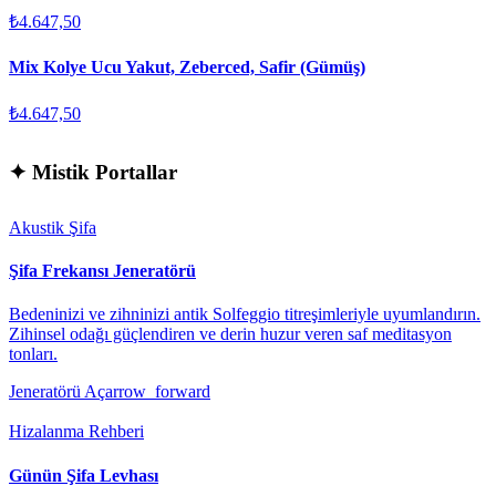
₺4.647,50
Mix Kolye Ucu Yakut, Zeberced, Safir (Gümüş)
₺4.647,50
✦
Mistik Portallar
Akustik Şifa
Şifa Frekansı Jeneratörü
Bedeninizi ve zihninizi antik Solfeggio titreşimleriyle uyumlandırın.
Zihinsel odağı güçlendiren ve derin huzur veren saf meditasyon
tonları.
Jeneratörü Aç
arrow_forward
Hizalanma Rehberi
Günün Şifa Levhası