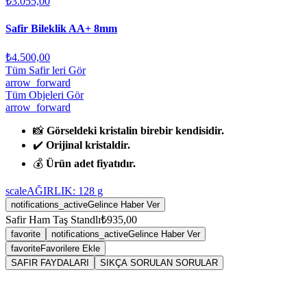
₺3.055,00
Safir Bileklik AA+ 8mm
₺4.500,00
Tüm Safir leri Gör
arrow_forward
Tüm Objeleri Gör
arrow_forward
📸
Görseldeki kristalin birebir kendisidir.
✔️
Orijinal kristaldir.
💰
Ürün adet fiyatıdır.
scale
AĞIRLIK:
128
g
notifications_active
Gelince Haber Ver
Safir Ham Taş Standlı
₺935,00
favorite
notifications_active
Gelince Haber Ver
favorite
Favorilere Ekle
SAFIR FAYDALARI
SIKÇA SORULAN SORULAR