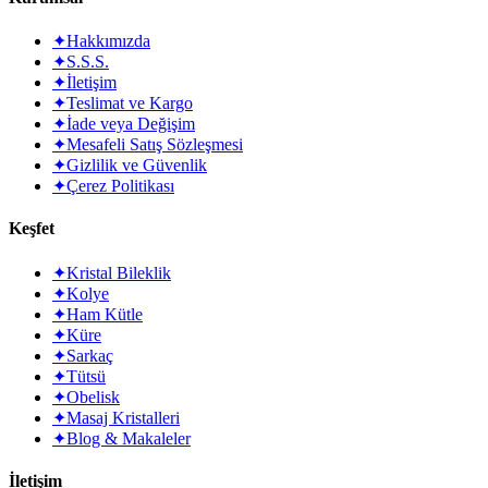
✦
Hakkımızda
✦
S.S.S.
✦
İletişim
✦
Teslimat ve Kargo
✦
İade veya Değişim
✦
Mesafeli Satış Sözleşmesi
✦
Gizlilik ve Güvenlik
✦
Çerez Politikası
Keşfet
✦
Kristal Bileklik
✦
Kolye
✦
Ham Kütle
✦
Küre
✦
Sarkaç
✦
Tütsü
✦
Obelisk
✦
Masaj Kristalleri
✦
Blog & Makaleler
İletişim