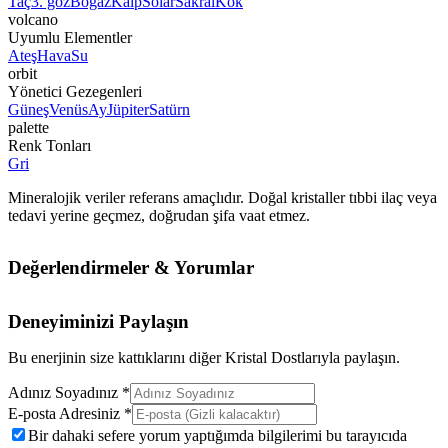
Taç
3. göz
Boğaz
Kalp
Solar
Sakral
Kök
volcano
Uyumlu Elementler
Ateş
Hava
Su
orbit
Yönetici Gezegenleri
Güneş
Venüs
Ay
Jüpiter
Satürn
palette
Renk Tonları
Gri
Mineralojik veriler referans amaçlıdır. Doğal kristaller tıbbi ilaç veya
tedavi yerine geçmez, doğrudan şifa vaat etmez.
Değerlendirmeler & Yorumlar
Deneyiminizi Paylaşın
Bu enerjinin size kattıklarını diğer Kristal Dostlarıyla paylaşın.
Adınız Soyadınız *
E-posta Adresiniz *
Bir dahaki sefere yorum yaptığımda bilgilerimi bu tarayıcıda