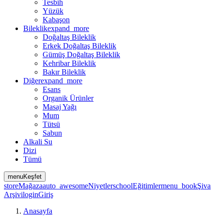
Tesbih
Yüzük
Kabaşon
Bileklik
expand_more
Doğaltaş Bileklik
Erkek Doğaltaş Bileklik
Gümüş Doğaltaş Bileklik
Kehribar Bileklik
Bakır Bileklik
Diğer
expand_more
Esans
Organik Ürünler
Masaj Yağı
Mum
Tütsü
Sabun
Alkali Su
Dizi
Tümü
menu
Keşfet
store
Mağaza
auto_awesome
Niyetler
school
Eğitimler
menu_book
Şiva
Arşivi
login
Giriş
Anasayfa