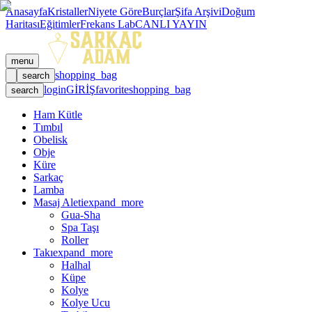
Anasayfa
Kristaller
Niyete Göre
Burçlar
Şifa Arşivi
Doğum
Haritası
Eğitimler
Frekans Lab
CANLI YAYIN
menu
shopping_bag
search
login
GİRİŞ
favorite
shopping_bag
search
Ham Kütle
Tımbıl
Obelisk
Obje
Küre
Sarkaç
Lamba
Masaj Aleti
expand_more
Gua-Sha
Spa Taşı
Roller
Takı
expand_more
Halhal
Küpe
Kolye
Kolye Ucu