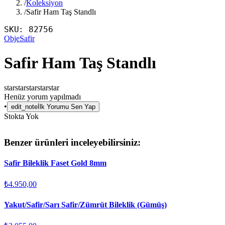
/
Koleksiyon
/
Safir Ham Taş Standlı
SKU:
82756
Obje
Safir
Safir Ham Taş Standlı
star
star
star
star
star
Henüz yorum yapılmadı
•
edit_note
İlk Yorumu Sen Yap
Stokta Yok
Benzer ürünleri inceleyebilirsiniz:
Safir Bileklik Faset Gold 8mm
₺4.950,00
Yakut/Safir/Sarı Safir/Zümrüt Bileklik (Gümüş)