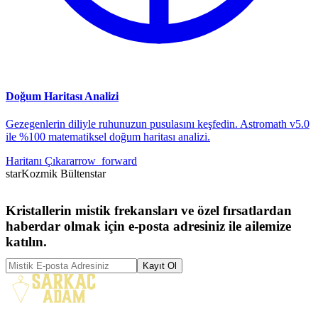
Doğum Haritası Analizi
Gezegenlerin diliyle ruhunuzun pusulasını keşfedin. Astromath v5.0
ile %100 matematiksel doğum haritası analizi.
Haritanı Çıkar
arrow_forward
star
Kozmik Bülten
star
Kristallerin mistik frekansları ve özel fırsatlardan
haberdar olmak için e-posta adresiniz ile ailemize
katılın.
Kayıt Ol