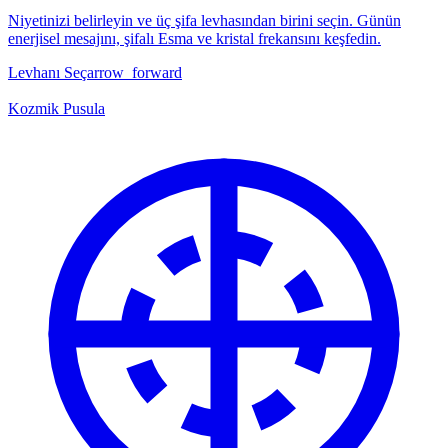
Niyetinizi belirleyin ve üç şifa levhasından birini seçin. Günün
enerjisel mesajını, şifalı Esma ve kristal frekansını keşfedin.
Levhanı Seç
arrow_forward
Kozmik Pusula