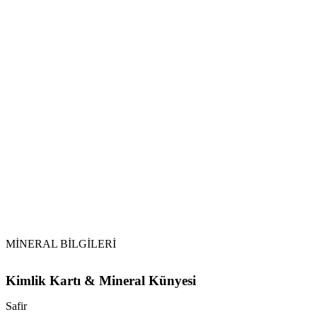
Su ile Arındırma:
Toprak ile Şarj:
Selenit veya Sitrin Kullanımı:
Tütsüleme:
MİNERAL BİLGİLERİ
Kimlik Kartı & Mineral Künyesi
Safir