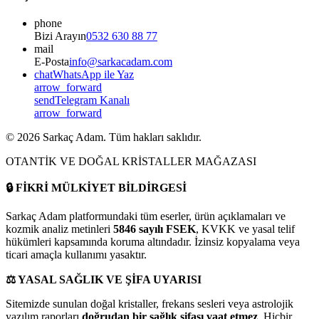
phone
Bizi Arayın
0532 630 88 77
mail
E-Posta
info@sarkacadam.com
chat
WhatsApp ile Yaz
arrow_forward
send
Telegram Kanalı
arrow_forward
©
2026
Sarkaç Adam. Tüm hakları saklıdır.
OTANTİK VE DOĞAL KRİSTALLER MAĞAZASI
🔒
FİKRİ MÜLKİYET BİLDİRGESİ
Sarkaç Adam platformundaki tüm eserler, ürün açıklamaları ve
kozmik analiz metinleri
5846 sayılı FSEK
, KVKK ve yasal telif
hükümleri kapsamında koruma altındadır. İzinsiz kopyalama veya
ticari amaçla kullanımı yasaktır.
⚖️
YASAL SAĞLIK VE ŞİFA UYARISI
Sitemizde sunulan doğal kristaller, frekans sesleri veya astrolojik
yazılım raporları
doğrudan bir sağlık şifası vaat etmez
. Hiçbir