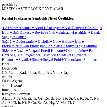
psychiatry
MİSTİK / ASTROLOJİK FAYDALAR
Kristal Frekans & Sembolik Niyet Özellikleri
✦
Akdeniz Anemisi
✦
Alerji
✦
Anksiyete
✦
Asit Dengesi
✦
Astrolojik
Bilgi
✦
Bağ Dokusu
✦
Beyin Sağlığı
✦
Bulaşıcı Hastalıklar
✦
Dalak
Sağlığı
✦
Damar
Sağlığı
✦
Doğurganlık
✦
Disiplin
✦
Gut
✦
Hafıza
✦
İşitme
Problemleri
✦
Kan Pıhtılaşma Sorunları
✦
Kraliyet Taşı
✦
Multipl
Skleroz
✦
Nazar
✦
Negatif Enerji Kalkanı
✦
Otoimmünite
✦
Paratiroid
Bezi Sağlığı
✦
Peygamber Kristalleri
✦
Sadakat
✦
Seyahat
Bulantısı
✦
Siyatik
✦
Siroz
✦
Sosyal Fobi
✦
Yumurtlama Sorunları
label
Diğer Adı
GökYakut, Kader Taşı, Sapphire, Yıldız Taşı
weight
Özgül Ağırlık
4 – 4,1 g/cm³
functions
Kimyasal Formülü
Al2O3 + Fe, Cr, Zr, Ti, Ga, Re, Br, Rb, Tb, Si, Ca, K, Sr, Y, Nb,
Ac, S, Cl, Ir, Ni, P, Cu, Se, As, Hg, V, Mo, Tl, Co
science