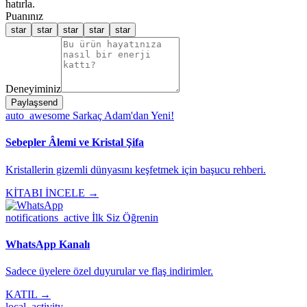
hatırla.
Puanınız
star
star
star
star
star
Deneyiminiz
Paylaş
send
auto_awesome
Sarkaç Adam'dan Yeni!
Sebepler Âlemi ve Kristal Şifa
Kristallerin gizemli dünyasını keşfetmek için başucu rehberi.
KİTABI İNCELE →
notifications_active
İlk Siz Öğrenin
WhatsApp Kanalı
Sadece üyelere özel duyurular ve flaş indirimler.
KATIL →
local_activity