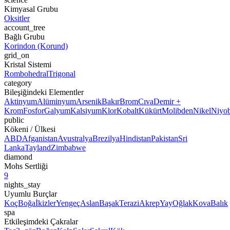
Kimyasal Grubu
Oksitler
account_tree
Bağlı Grubu
Korindon (Korund)
grid_on
Kristal Sistemi
Rombohedral
Trigonal
category
Bileşiğindeki Elementler
Aktinyum
Alüminyum
Arsenik
Bakır
Brom
Cıva
Demir +
Krom
Fosfor
Galyum
Kalsiyum
Klor
Kobalt
Kükürt
Molibden
Nikel
Niyo
public
Kökeni / Ülkesi
ABD
Afganistan
Avustralya
Brezilya
Hindistan
Pakistan
Sri
Lanka
Tayland
Zimbabwe
diamond
Mohs Sertliği
9
nights_stay
Uyumlu Burçlar
Koç
Boğa
İkizler
Yengeç
Aslan
Başak
Terazi
Akrep
Yay
Oğlak
Kova
Balık
spa
Etkileşimdeki Çakralar