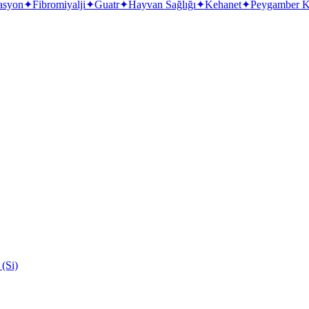
asyon
✦
Fibromiyalji
✦
Guatr
✦
Hayvan Sağlığı
✦
Kehanet
✦
Peygamber Kri
 (Si)