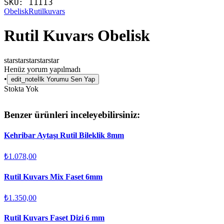
SKU:
11113
Obelisk
Rutilkuvars
Rutil Kuvars Obelisk
star
star
star
star
star
Henüz yorum yapılmadı
•
edit_note
İlk Yorumu Sen Yap
Stokta Yok
Benzer ürünleri inceleyebilirsiniz:
Kehribar Aytaşı Rutil Bileklik 8mm
₺1.078,00
Rutil Kuvars Mix Faset 6mm
₺1.350,00
Rutil Kuvars Faset Dizi 6 mm