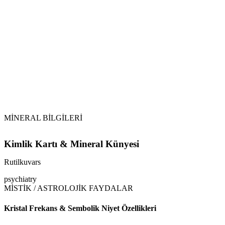
Akar Su:
Topraklandırma:
Selenit ve Sitrin Desteği:
Tütsüleme:
MİNERAL BİLGİLERİ
Kimlik Kartı & Mineral Künyesi
Rutilkuvars
psychiatry
MİSTİK / ASTROLOJİK FAYDALAR
Kristal Frekans & Sembolik Niyet Özellikleri