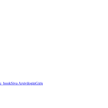
u_book
Şiva Arşivi
login
Giriş