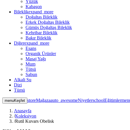
Yüzük
Kabaşon
Bileklik
expand_more
Doğaltaş Bileklik
Erkek Doğaltaş Bileklik
Gümüş Doğaltaş Bileklik
Kehribar Bileklik
Bakır Bileklik
Diğer
expand_more
Esans
Organik Ürünler
Masaj Yağı
Mum
Tütsü
Sabun
Alkali Su
Dizi
Tümü
store
Mağaza
auto_awesome
Niyetler
school
Eğitimler
men
menu
Keşfet
Anasayfa
/
Koleksiyon
/
Rutil Kuvars Obelisk