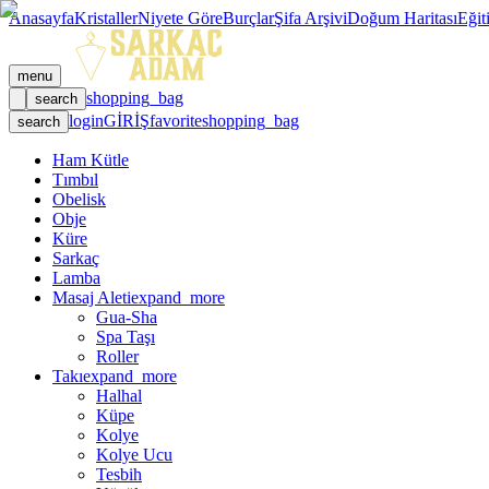
Anasayfa
Kristaller
Niyete Göre
Burçlar
Şifa Arşivi
Doğum Haritası
Eğit
menu
shopping_bag
search
login
GİRİŞ
favorite
shopping_bag
search
Ham Kütle
Tımbıl
Obelisk
Obje
Küre
Sarkaç
Lamba
Masaj Aleti
expand_more
Gua-Sha
Spa Taşı
Roller
Takı
expand_more
Halhal
Küpe
Kolye
Kolye Ucu
Tesbih