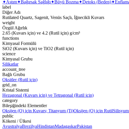
✦
Astım
✦
Bağırsak Sağlığı
✦
Büyü Bozma
✦
Detoks (Beden)
✦
Enflam
label
Diğer Adı
Rutilated Quartz, Sagenit, Venüs Saçlı, İğnecikli Kuvars
weight
Özgül Ağırlık
2.65 (Kuvars için) ve 4.2 (Rutil için) g/cm³
functions
Kimyasal Formülü
SiO2 (Kuvars için) ve TiO2 (Rutil için)
science
Kimyasal Grubu
Silikatlar
account_tree
Bağlı Grubu
Oksitler (Rutil için)
grid_on
Kristal Sistemi
Hezagonal (Kuvars için) ve Tetragonal (Rutil için)
category
Bileşiğindeki Elementler
Oksijen (O) için Kuvars; Titanyum (Ti)
Oksijen (O) için Rutil
Silisyum
public
Kökeni / Ülkesi
Avustralya
Brezilya
Hindistan
Madagaskar
Pakistan