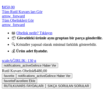
₺850,00
Tüm Rutil Kuvars ları Gör
arrow_forward
Tüm Obeliskleri Gör
arrow_forward
📖
Obelisk nedir? Tıklayın
📦
Görseldeki ürünle aynı gruptan bir parça gönderilir.
🔍 Kristaller yapısal olarak minimal farklılık gösterebilir.
💰
Ürün adet fiyatıdır.
scale
AĞIRLIK:
130
g
notifications_active
Gelince Haber Ver
Rutil Kuvars Obelisk
₺480,00
favorite
notifications_active
Gelince Haber Ver
favorite
Favorilere Ekle
RUTILKUVARS FAYDALARI
SIKÇA SORULAN SORULAR