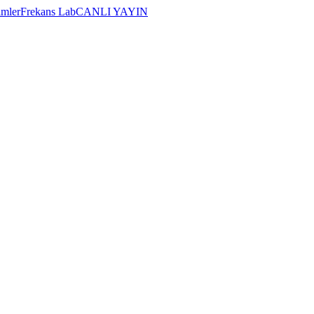
imler
Frekans Lab
CANLI YAYIN