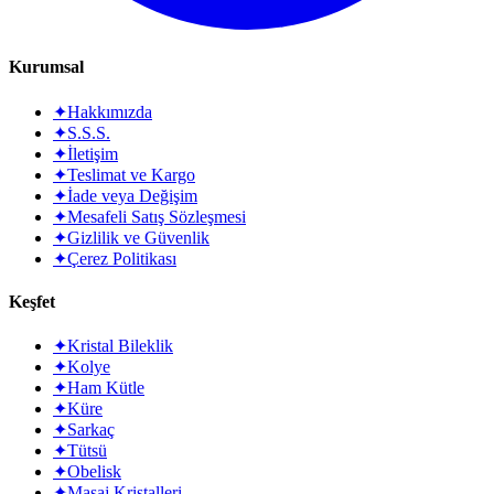
Kurumsal
✦
Hakkımızda
✦
S.S.S.
✦
İletişim
✦
Teslimat ve Kargo
✦
İade veya Değişim
✦
Mesafeli Satış Sözleşmesi
✦
Gizlilik ve Güvenlik
✦
Çerez Politikası
Keşfet
✦
Kristal Bileklik
✦
Kolye
✦
Ham Kütle
✦
Küre
✦
Sarkaç
✦
Tütsü
✦
Obelisk
✦
Masaj Kristalleri