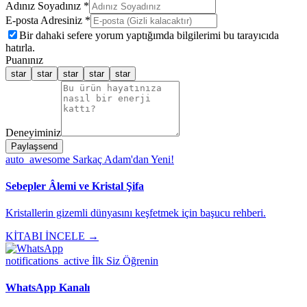
Adınız Soyadınız *
E-posta Adresiniz *
Bir dahaki sefere yorum yaptığımda bilgilerimi bu tarayıcıda
hatırla.
Puanınız
star
star
star
star
star
Deneyiminiz
Paylaş
send
auto_awesome
Sarkaç Adam'dan Yeni!
Sebepler Âlemi ve Kristal Şifa
Kristallerin gizemli dünyasını keşfetmek için başucu rehberi.
KİTABI İNCELE →
notifications_active
İlk Siz Öğrenin
WhatsApp Kanalı