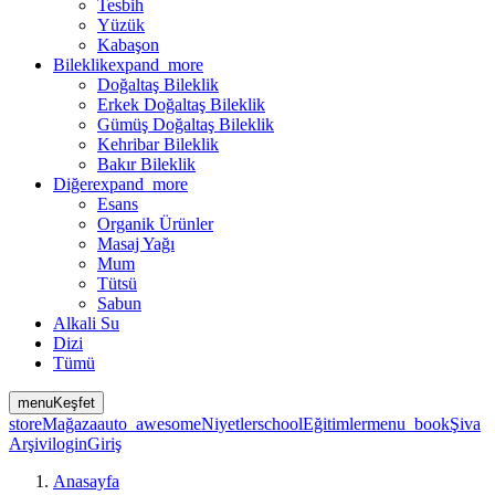
Tesbih
Yüzük
Kabaşon
Bileklik
expand_more
Doğaltaş Bileklik
Erkek Doğaltaş Bileklik
Gümüş Doğaltaş Bileklik
Kehribar Bileklik
Bakır Bileklik
Diğer
expand_more
Esans
Organik Ürünler
Masaj Yağı
Mum
Tütsü
Sabun
Alkali Su
Dizi
Tümü
menu
Keşfet
store
Mağaza
auto_awesome
Niyetler
school
Eğitimler
menu_book
Şiva
Arşivi
login
Giriş
Anasayfa