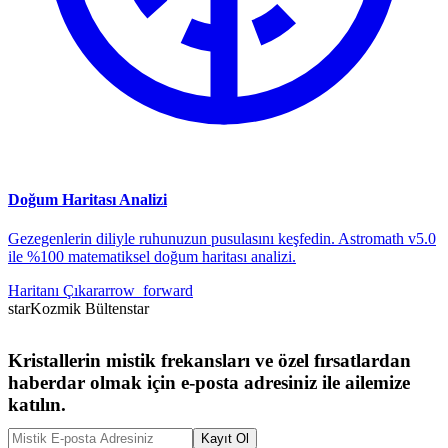
Doğum Haritası Analizi
Gezegenlerin diliyle ruhunuzun pusulasını keşfedin. Astromath v5.0
ile %100 matematiksel doğum haritası analizi.
Haritanı Çıkar
arrow_forward
star
Kozmik Bülten
star
Kristallerin mistik frekansları ve özel fırsatlardan
haberdar olmak için e-posta adresiniz ile ailemize
katılın.
Kayıt Ol