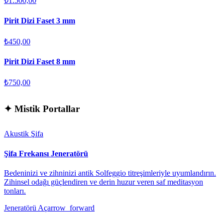
₺1.500,00
Pirit Dizi Faset 3 mm
₺450,00
Pirit Dizi Faset 8 mm
₺750,00
✦
Mistik Portallar
Akustik Şifa
Şifa Frekansı Jeneratörü
Bedeninizi ve zihninizi antik Solfeggio titreşimleriyle uyumlandırın.
Zihinsel odağı güçlendiren ve derin huzur veren saf meditasyon
tonları.
Jeneratörü Aç
arrow_forward