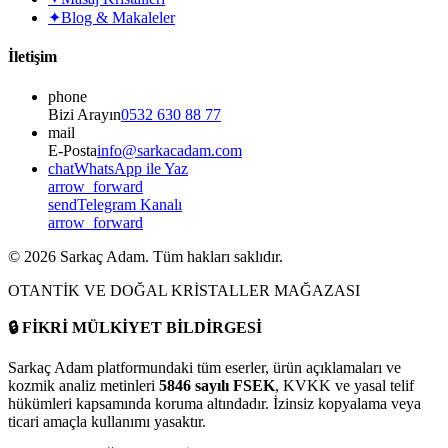
✦
Blog & Makaleler
İletişim
phone
Bizi Arayın
0532 630 88 77
mail
E-Posta
info@sarkacadam.com
chat
WhatsApp ile Yaz
arrow_forward
send
Telegram Kanalı
arrow_forward
©
2026
Sarkaç Adam. Tüm hakları saklıdır.
OTANTİK VE DOĞAL KRİSTALLER MAĞAZASI
🔒
FİKRİ MÜLKİYET BİLDİRGESİ
Sarkaç Adam platformundaki tüm eserler, ürün açıklamaları ve
kozmik analiz metinleri
5846 sayılı FSEK
, KVKK ve yasal telif
hükümleri kapsamında koruma altındadır. İzinsiz kopyalama veya
ticari amaçla kullanımı yasaktır.