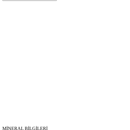
Sarkaç
Pirit
Pirit (Pyrite)
sülfür
sülfür
Kesinlikle suya atılmamalı ve eliksir sularında doğrudan temas
ettirilmemelidir.
Vikipedi Pirit
makalesine
MİNERAL BİLGİLERİ