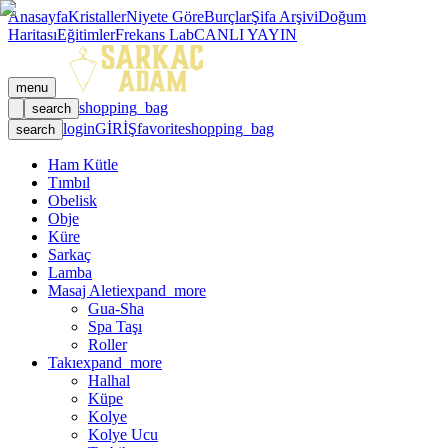
Anasayfa
Kristaller
Niyete Göre
Burçlar
Şifa Arşivi
Doğum
Haritası
Eğitimler
Frekans Lab
CANLI YAYIN
menu
shopping_bag
search
login
GİRİŞ
favorite
shopping_bag
search
Ham Kütle
Tımbıl
Obelisk
Obje
Küre
Sarkaç
Lamba
Masaj Aleti
expand_more
Gua-Sha
Spa Taşı
Roller
Takı
expand_more
Halhal
Küpe
Kolye
Kolye Ucu