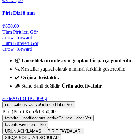
₺3.575,00
Pirit Dizi 8 mm
₺650,00
Tüm Pirit leri Gör
arrow_forward
Tüm Küreleri Gör
arrow_forward
📦
Görseldeki ürünle aynı gruptan bir parça gönderilir.
🔍 Kristaller yapısal olarak minimal farklılık gösterebilir.
✔️
Orijinal kristaldir.
🪵 Stand dahil değildir.
Ürün adet fiyatıdır.
scale
AĞIRLIK:
369
g
notifications_active
Gelince Haber Ver
Pirit (Peru) Küre
₺1.950,00
favorite
notifications_active
Gelince Haber Ver
favorite
Favorilere Ekle
ÜRÜN AÇIKLAMASI
PIRIT FAYDALARI
SIKÇA SORULAN SORULAR