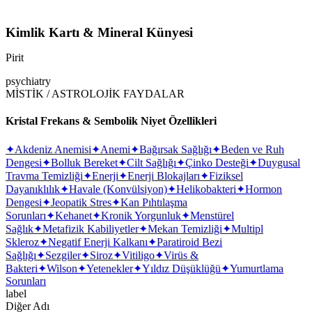
Kimlik Kartı & Mineral Künyesi
Pirit
psychiatry
MİSTİK / ASTROLOJİK FAYDALAR
Kristal Frekans & Sembolik Niyet Özellikleri
✦
Akdeniz Anemisi
✦
Anemi
✦
Bağırsak Sağlığı
✦
Beden ve Ruh
Dengesi
✦
Bolluk Bereket
✦
Cilt Sağlığı
✦
Çinko Desteği
✦
Duygusal
Travma Temizliği
✦
Enerji
✦
Enerji Blokajları
✦
Fiziksel
Dayanıklılık
✦
Havale (Konvülsiyon)
✦
Helikobakteri
✦
Hormon
Dengesi
✦
Jeopatik Stres
✦
Kan Pıhtılaşma
Sorunları
✦
Kehanet
✦
Kronik Yorgunluk
✦
Menstürel
Sağlık
✦
Metafizik Kabiliyetler
✦
Mekan Temizliği
✦
Multipl
Skleroz
✦
Negatif Enerji Kalkanı
✦
Paratiroid Bezi
Sağlığı
✦
Sezgiler
✦
Siroz
✦
Vitiligo
✦
Virüs &
Bakteri
✦
Wilson
✦
Yetenekler
✦
Yıldız Düşüklüğü
✦
Yumurtlama
Sorunları
label
Diğer Adı