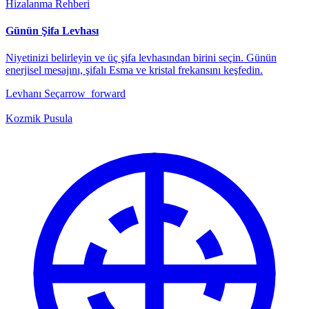
Hizalanma Rehberi
Günün Şifa Levhası
Niyetinizi belirleyin ve üç şifa levhasından birini seçin. Günün
enerjisel mesajını, şifalı Esma ve kristal frekansını keşfedin.
Levhanı Seç
arrow_forward
Kozmik Pusula