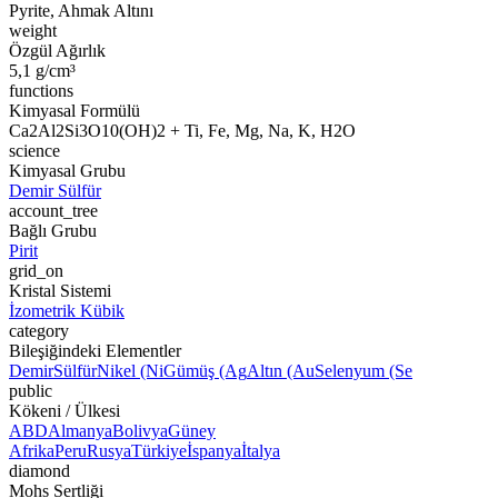
Pyrite, Ahmak Altını
weight
Özgül Ağırlık
5,1 g/cm³
functions
Kimyasal Formülü
Ca2Al2Si3O10(OH)2 + Ti, Fe, Mg, Na, K, H2O
science
Kimyasal Grubu
Demir Sülfür
account_tree
Bağlı Grubu
Pirit
grid_on
Kristal Sistemi
İzometrik Kübik
category
Bileşiğindeki Elementler
Demir
Sülfür
Nikel (Ni
Gümüş (Ag
Altın (Au
Selenyum (Se
public
Kökeni / Ülkesi
ABD
Almanya
Bolivya
Güney
Afrika
Peru
Rusya
Türkiye
İspanya
İtalya
diamond
Mohs Sertliği