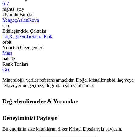
6-7
nights_stay
Uyumlu Burçlar
Yengeç
Aslan
Kova
spa
Etkileşimdeki Çakralar
Taç
3. göz
Solar
Sakral
Kök
orbit
Yönetici Gezegenleri
Mars
palette
Renk Tonları
Gri
Mineralojik veriler referans amaçlıdır. Doğal kristaller tıbbi ilaç veya
tedavi yerine geçmez, doğrudan şifa vaat etmez.
Değerlendirmeler & Yorumlar
Deneyiminizi Paylaşın
Bu enerjinin size kattıklarını diğer Kristal Dostlarıyla paylaşın.