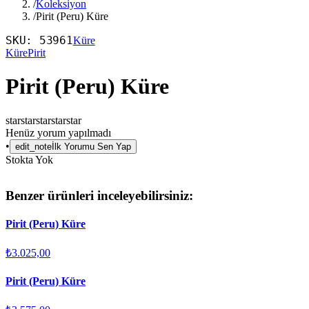
/
Koleksiyon
/
Pirit (Peru) Küre
SKU:
53961
Küre
Küre
Pirit
Pirit (Peru) Küre
star
star
star
star
star
Henüz yorum yapılmadı
•
edit_note
İlk Yorumu Sen Yap
Stokta Yok
Benzer ürünleri inceleyebilirsiniz:
Pirit (Peru) Küre
₺3.025,00
Pirit (Peru) Küre