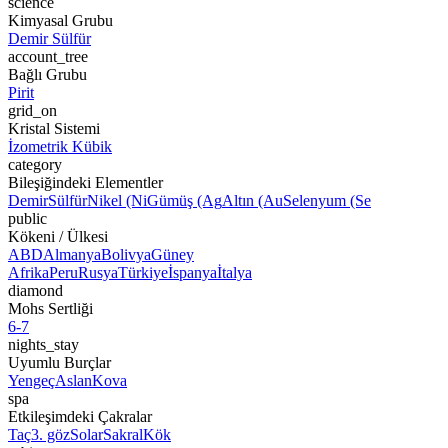
science
Kimyasal Grubu
Demir Sülfür
account_tree
Bağlı Grubu
Pirit
grid_on
Kristal Sistemi
İzometrik Kübik
category
Bileşiğindeki Elementler
Demir
Sülfür
Nikel (Ni
Gümüş (Ag
Altın (Au
Selenyum (Se
public
Kökeni / Ülkesi
ABD
Almanya
Bolivya
Güney
Afrika
Peru
Rusya
Türkiye
İspanya
İtalya
diamond
Mohs Sertliği
6-7
nights_stay
Uyumlu Burçlar
Yengeç
Aslan
Kova
spa
Etkileşimdeki Çakralar
Taç
3. göz
Solar
Sakral
Kök