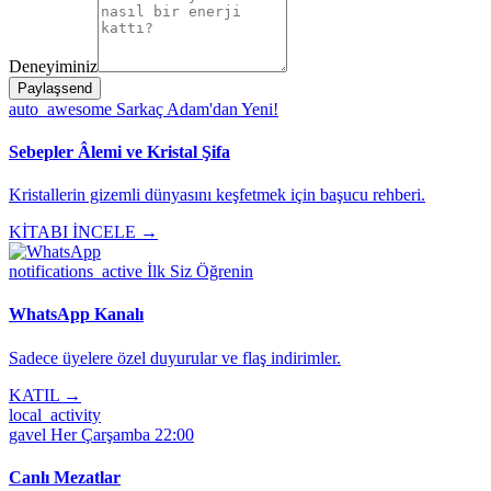
Deneyiminiz
Paylaş
send
auto_awesome
Sarkaç Adam'dan Yeni!
Sebepler Âlemi ve Kristal Şifa
Kristallerin gizemli dünyasını keşfetmek için başucu rehberi.
KİTABI İNCELE →
notifications_active
İlk Siz Öğrenin
WhatsApp Kanalı
Sadece üyelere özel duyurular ve flaş indirimler.
KATIL →
local_activity
gavel
Her Çarşamba 22:00
Canlı Mezatlar