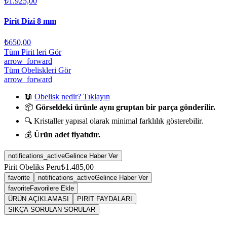
₺1.925,00
Pirit Dizi 8 mm
₺650,00
Tüm Pirit leri Gör
arrow_forward
Tüm Obeliskleri Gör
arrow_forward
📖
Obelisk nedir? Tıklayın
📦
Görseldeki ürünle aynı gruptan bir parça gönderilir.
🔍 Kristaller yapısal olarak minimal farklılık gösterebilir.
💰
Ürün adet fiyatıdır.
notifications_active
Gelince Haber Ver
Pirit Obeliks Peru
₺1.485,00
favorite
notifications_active
Gelince Haber Ver
favorite
Favorilere Ekle
ÜRÜN AÇIKLAMASI
PIRIT FAYDALARI
SIKÇA SORULAN SORULAR