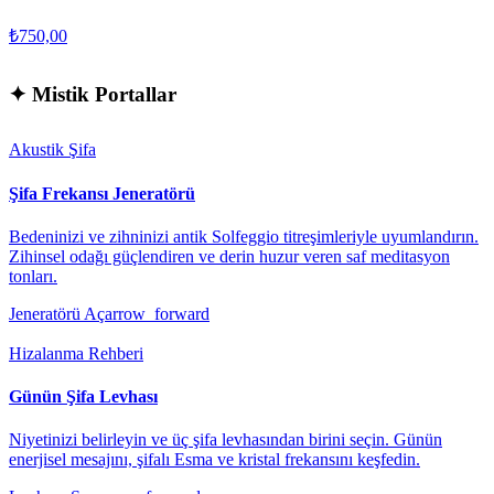
₺750,00
✦
Mistik Portallar
Akustik Şifa
Şifa Frekansı Jeneratörü
Bedeninizi ve zihninizi antik Solfeggio titreşimleriyle uyumlandırın.
Zihinsel odağı güçlendiren ve derin huzur veren saf meditasyon
tonları.
Jeneratörü Aç
arrow_forward
Hizalanma Rehberi
Günün Şifa Levhası
Niyetinizi belirleyin ve üç şifa levhasından birini seçin. Günün
enerjisel mesajını, şifalı Esma ve kristal frekansını keşfedin.