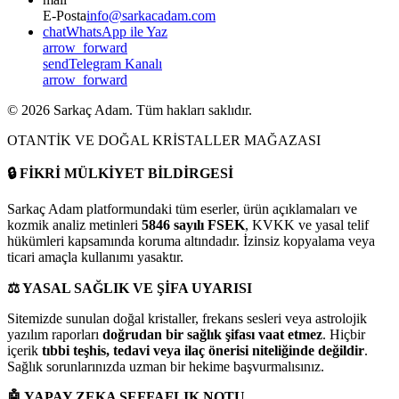
E-Posta
info@sarkacadam.com
chat
WhatsApp ile Yaz
arrow_forward
send
Telegram Kanalı
arrow_forward
©
2026
Sarkaç Adam. Tüm hakları saklıdır.
OTANTİK VE DOĞAL KRİSTALLER MAĞAZASI
🔒
FİKRİ MÜLKİYET BİLDİRGESİ
Sarkaç Adam platformundaki tüm eserler, ürün açıklamaları ve
kozmik analiz metinleri
5846 sayılı FSEK
, KVKK ve yasal telif
hükümleri kapsamında koruma altındadır. İzinsiz kopyalama veya
ticari amaçla kullanımı yasaktır.
⚖️
YASAL SAĞLIK VE ŞİFA UYARISI
Sitemizde sunulan doğal kristaller, frekans sesleri veya astrolojik
yazılım raporları
doğrudan bir sağlık şifası vaat etmez
. Hiçbir
içerik
tıbbi teşhis, tedavi veya ilaç önerisi niteliğinde değildir
.
Sağlık sorunlarınızda uzman bir hekime başvurmalısınız.
🤖
YAPAY ZEKA ŞEFFAFLIK NOTU