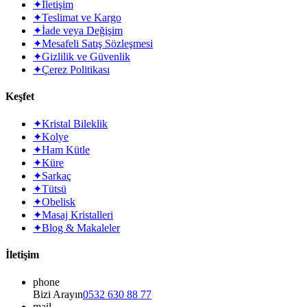
✦
İletişim
✦
Teslimat ve Kargo
✦
İade veya Değişim
✦
Mesafeli Satış Sözleşmesi
✦
Gizlilik ve Güvenlik
✦
Çerez Politikası
Keşfet
✦
Kristal Bileklik
✦
Kolye
✦
Ham Kütle
✦
Küre
✦
Sarkaç
✦
Tütsü
✦
Obelisk
✦
Masaj Kristalleri
✦
Blog & Makaleler
İletişim
phone
Bizi Arayın
0532 630 88 77
mail