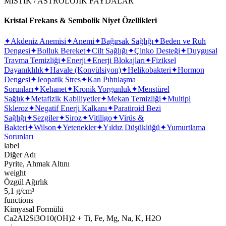
MİSTİK / ASTROLOJİK FAYDALAR
Kristal Frekans & Sembolik Niyet Özellikleri
✦
Akdeniz Anemisi
✦
Anemi
✦
Bağırsak Sağlığı
✦
Beden ve Ruh
Dengesi
✦
Bolluk Bereket
✦
Cilt Sağlığı
✦
Çinko Desteği
✦
Duygusal
Travma Temizliği
✦
Enerji
✦
Enerji Blokajları
✦
Fiziksel
Dayanıklılık
✦
Havale (Konvülsiyon)
✦
Helikobakteri
✦
Hormon
Dengesi
✦
Jeopatik Stres
✦
Kan Pıhtılaşma
Sorunları
✦
Kehanet
✦
Kronik Yorgunluk
✦
Menstürel
Sağlık
✦
Metafizik Kabiliyetler
✦
Mekan Temizliği
✦
Multipl
Skleroz
✦
Negatif Enerji Kalkanı
✦
Paratiroid Bezi
Sağlığı
✦
Sezgiler
✦
Siroz
✦
Vitiligo
✦
Virüs &
Bakteri
✦
Wilson
✦
Yetenekler
✦
Yıldız Düşüklüğü
✦
Yumurtlama
Sorunları
label
Diğer Adı
Pyrite, Ahmak Altını
weight
Özgül Ağırlık
5,1 g/cm³
functions
Kimyasal Formülü
Ca2Al2Si3O10(OH)2 + Ti, Fe, Mg, Na, K, H2O