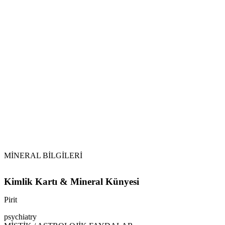
Sarkaç
Pirit
Pirit (Pyrite)
sülfür
sülfür
Kesinlikle suya atılmamalı ve eliksir sularında doğrudan temas
ettirilmemelidir.
MİNERAL BİLGİLERİ
Kimlik Kartı & Mineral Künyesi
Pirit
psychiatry