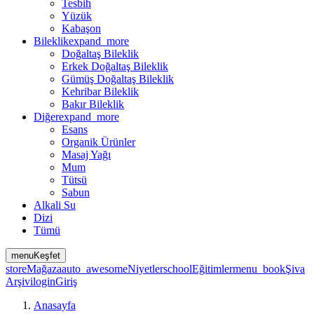
Tesbih
Yüzük
Kabaşon
Bileklik
expand_more
Doğaltaş Bileklik
Erkek Doğaltaş Bileklik
Gümüş Doğaltaş Bileklik
Kehribar Bileklik
Bakır Bileklik
Diğer
expand_more
Esans
Organik Ürünler
Masaj Yağı
Mum
Tütsü
Sabun
Alkali Su
Dizi
Tümü
menu
Keşfet
store
Mağaza
auto_awesome
Niyetler
school
Eğitimler
menu_book
Şiva
Arşivi
login
Giriş
Anasayfa