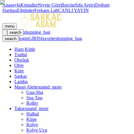
Anasayfa
Kristaller
Niyete Göre
Burçlar
Şifa Arşivi
Doğum
Haritası
Eğitimler
Frekans Lab
CANLI YAYIN
menu
shopping_bag
search
login
GİRİŞ
favorite
shopping_bag
search
Ham Kütle
Tımbıl
Obelisk
Obje
Küre
Sarkaç
Lamba
Masaj Aleti
expand_more
Gua-Sha
Spa Taşı
Roller
Takı
expand_more
Halhal
Küpe
Kolye
Kolye Ucu