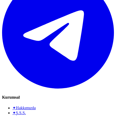
Kurumsal
✦
Hakkımızda
✦
S.S.S.