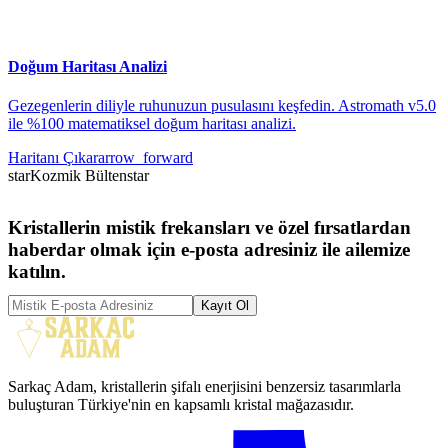
Doğum Haritası Analizi
Gezegenlerin diliyle ruhunuzun pusulasını keşfedin. Astromath v5.0
ile %100 matematiksel doğum haritası analizi.
Haritanı Çıkar
arrow_forward
star
Kozmik Bülten
star
Kristallerin mistik frekansları ve özel fırsatlardan
haberdar olmak için e-posta adresiniz ile ailemize
katılın.
Kayıt Ol
Sarkaç Adam, kristallerin şifalı enerjisini benzersiz tasarımlarla
buluşturan Türkiye'nin en kapsamlı kristal mağazasıdır.