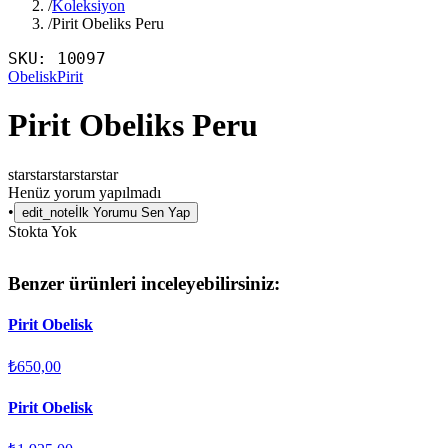
/
Koleksiyon
/
Pirit Obeliks Peru
SKU:
10097
Obelisk
Pirit
Pirit Obeliks Peru
star
star
star
star
star
Henüz yorum yapılmadı
•
edit_note
İlk Yorumu Sen Yap
Stokta Yok
Benzer ürünleri inceleyebilirsiniz:
Pirit Obelisk
₺650,00
Pirit Obelisk