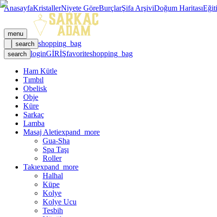
Anasayfa
Kristaller
Niyete Göre
Burçlar
Şifa Arşivi
Doğum Haritası
Eğit
menu
shopping_bag
search
login
GİRİŞ
favorite
shopping_bag
search
Ham Kütle
Tımbıl
Obelisk
Obje
Küre
Sarkaç
Lamba
Masaj Aleti
expand_more
Gua-Sha
Spa Taşı
Roller
Takı
expand_more
Halhal
Küpe
Kolye
Kolye Ucu
Tesbih