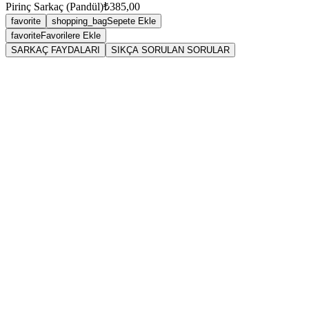
Pirinç Sarkaç (Pandül)
₺385,00
favorite
shopping_bag
Sepete Ekle
favorite
Favorilere Ekle
SARKAÇ FAYDALARI
SIKÇA SORULAN SORULAR
Anyo