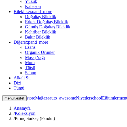
Yüzük
Kabaşon
Bileklik
expand_more
Doğaltaş Bileklik
Erkek Doğaltaş Bileklik
Gümüş Doğaltaş Bileklik
Kehribar Bileklik
Bakır Bileklik
Diğer
expand_more
Esans
Organik Ürünler
Masaj Yağı
Mum
Tütsü
Sabun
Alkali Su
Dizi
Tümü
store
Mağaza
auto_awesome
Niyetler
school
Eğitimler
men
menu
Keşfet
Anasayfa
/
Koleksiyon
/
Pirinç Sarkaç (Pandül)