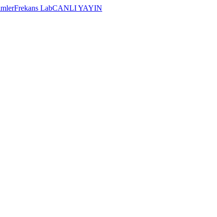
imler
Frekans Lab
CANLI YAYIN