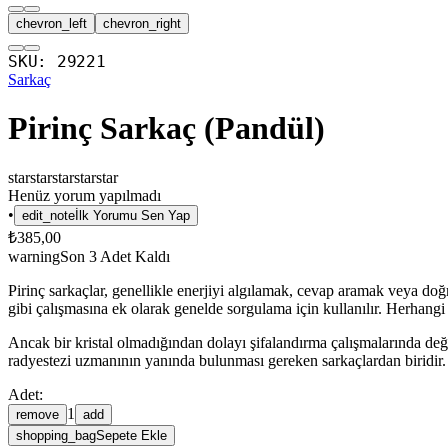
chevron_left
chevron_right
SKU:
29221
Sarkaç
Pirinç Sarkaç (Pandül)
star
star
star
star
star
Henüz yorum yapılmadı
•
edit_note
İlk Yorumu Sen Yap
₺385,00
warning
Son
3
Adet Kaldı
Pirinç sarkaçlar, genellikle enerjiyi algılamak, cevap aramak veya doğr
gibi çalışmasına ek olarak genelde sorgulama için kullanılır. Herhangi
Ancak bir kristal olmadığından dolayı şifalandırma çalışmalarında değ
radyestezi uzmanının yanında bulunması gereken sarkaçlardan biridir.
Adet:
1
remove
add
shopping_bag
Sepete Ekle