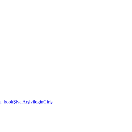
u_book
Şiva Arşivi
login
Giriş