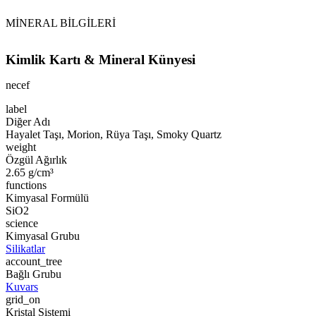
MİNERAL BİLGİLERİ
Kimlik Kartı & Mineral Künyesi
necef
label
Diğer Adı
Hayalet Taşı, Morion, Rüya Taşı, Smoky Quartz
weight
Özgül Ağırlık
2.65 g/cm³
functions
Kimyasal Formülü
SiO2
science
Kimyasal Grubu
Silikatlar
account_tree
Bağlı Grubu
Kuvars
grid_on
Kristal Sistemi