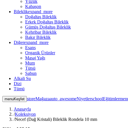
Yüzük
Kabaşon
Bileklik
expand_more
Doğaltaş Bileklik
Erkek Doğaltaş Bileklik
Gümüş Doğaltaş Bileklik
Kehribar Bileklik
Bakır Bileklik
Diğer
expand_more
Esans
Organik Ürünler
Masaj Yağı
Mum
Tütsü
Sabun
Alkali Su
Dizi
Tümü
store
Mağaza
auto_awesome
Niyetler
school
Eğitimler
men
menu
Keşfet
Anasayfa
/
Koleksiyon
/
Necef (Dağ Kristali) Bileklik Rondela 10 mm