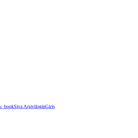
u_book
Şiva Arşivi
login
Giriş