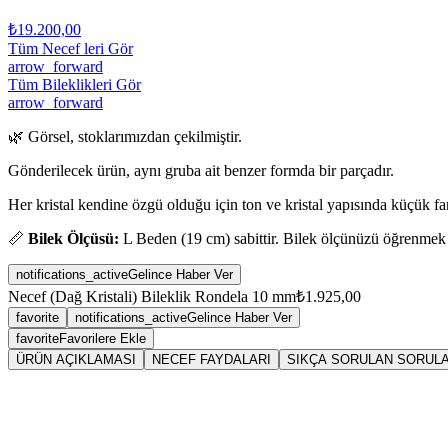
₺19.200,00
Tüm Necef leri Gör
arrow_forward
Tüm Bileklikleri Gör
arrow_forward
🌿 Görsel, stoklarımızdan çekilmiştir.
Gönderilecek ürün, aynı gruba ait benzer formda bir parçadır.
Her kristal kendine özgü olduğu için ton ve kristal yapısında küçük fark
📏
Bilek Ölçüsü:
L Beden (19 cm) sabittir. Bilek ölçünüzü öğrenmek
notifications_active
Gelince Haber Ver
Necef (Dağ Kristali) Bileklik Rondela 10 mm
₺1.925,00
favorite
notifications_active
Gelince Haber Ver
favorite
Favorilere Ekle
ÜRÜN AÇIKLAMASI
NECEF FAYDALARI
SIKÇA SORULAN SORUL
Sarkaç
nece