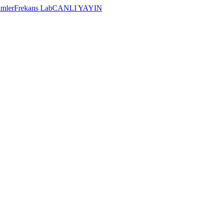
imler
Frekans Lab
CANLI YAYIN