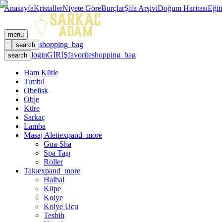
Anasayfa
Kristaller
Niyete Göre
Burçlar
Şifa Arşivi
Doğum Haritası
Eğit
menu
shopping_bag
search
login
GİRİŞ
favorite
shopping_bag
search
Ham Kütle
Tımbıl
Obelisk
Obje
Küre
Sarkaç
Lamba
Masaj Aleti
expand_more
Gua-Sha
Spa Taşı
Roller
Takı
expand_more
Halhal
Küpe
Kolye
Kolye Ucu
Tesbih