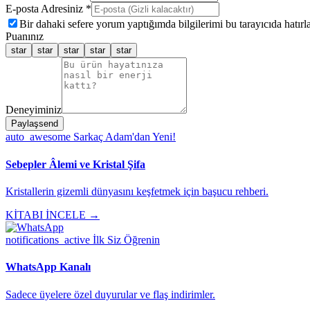
E-posta Adresiniz *
Bir dahaki sefere yorum yaptığımda bilgilerimi bu tarayıcıda hatırla
Puanınız
star
star
star
star
star
Deneyiminiz
Paylaş
send
auto_awesome
Sarkaç Adam'dan Yeni!
Sebepler Âlemi ve Kristal Şifa
Kristallerin gizemli dünyasını keşfetmek için başucu rehberi.
KİTABI İNCELE →
notifications_active
İlk Siz Öğrenin
WhatsApp Kanalı
Sadece üyelere özel duyurular ve flaş indirimler.