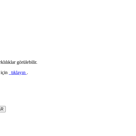
lılıklar görülebilir.
 için
tıklayın
.
AR
f