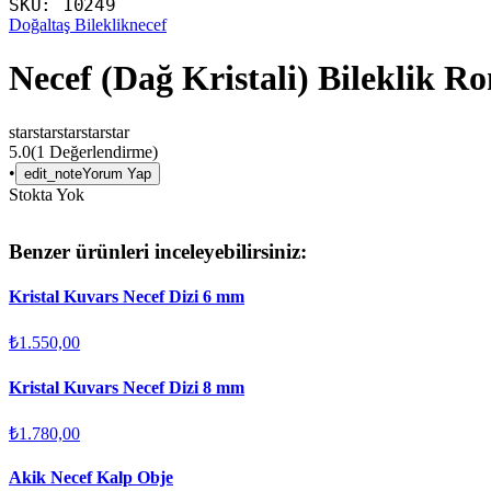
SKU:
10249
Doğaltaş Bileklik
necef
Necef (Dağ Kristali) Bileklik 
star
star
star
star
star
5.0
(
1
Değerlendirme)
•
edit_note
Yorum Yap
Stokta Yok
Benzer ürünleri inceleyebilirsiniz:
Kristal Kuvars Necef Dizi 6 mm
₺1.550,00
Kristal Kuvars Necef Dizi 8 mm
₺1.780,00
Akik Necef Kalp Obje