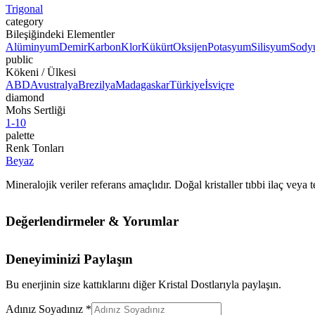
Trigonal
category
Bileşiğindeki Elementler
Alüminyum
Demir
Karbon
Klor
Kükürt
Oksijen
Potasyum
Silisyum
Sody
public
Kökeni / Ülkesi
ABD
Avustralya
Brezilya
Madagaskar
Türkiye
İsviçre
diamond
Mohs Sertliği
1-10
palette
Renk Tonları
Beyaz
Mineralojik veriler referans amaçlıdır. Doğal kristaller tıbbi ilaç vey
Değerlendirmeler & Yorumlar
Deneyiminizi Paylaşın
Bu enerjinin size kattıklarını diğer Kristal Dostlarıyla paylaşın.
Adınız Soyadınız *