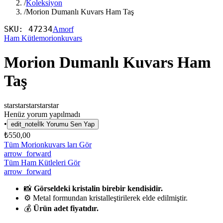
/
Koleksiyon
/
Morion Dumanlı Kuvars Ham Taş
SKU:
47234
Amorf
Ham Kütle
morionkuvars
Morion Dumanlı Kuvars Ham
Taş
star
star
star
star
star
Henüz yorum yapılmadı
•
edit_note
İlk Yorumu Sen Yap
₺550,00
Tüm Morionkuvars ları Gör
arrow_forward
Tüm Ham Kütleleri Gör
arrow_forward
📸
Görseldeki kristalin birebir kendisidir.
⚙️ Metal formundan kristalleştirilerek elde edilmiştir.
💰
Ürün adet fiyatıdır.