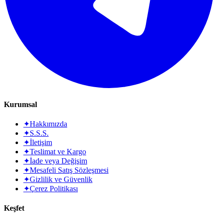
Kurumsal
✦
Hakkımızda
✦
S.S.S.
✦
İletişim
✦
Teslimat ve Kargo
✦
İade veya Değişim
✦
Mesafeli Satış Sözleşmesi
✦
Gizlilik ve Güvenlik
✦
Çerez Politikası
Keşfet