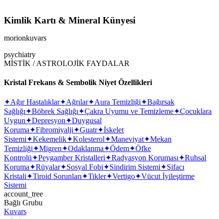
Kimlik Kartı & Mineral Künyesi
morionkuvars
psychiatry
MİSTİK / ASTROLOJİK FAYDALAR
Kristal Frekans & Sembolik Niyet Özellikleri
✦
Ağır Hastalıklar
✦
Ağrılar
✦
Aura Temizliği
✦
Bağırsak
Sağlığı
✦
Böbrek Sağlığı
✦
Çakra Uyumu ve Temizleme
✦
Çocuklara
Uygun
✦
Depresyon
✦
Duygusal
Koruma
✦
Fibromiyalji
✦
Guatr
✦
İskelet
Sistemi
✦
Kekemelik
✦
Kolesterol
✦
Maneviyat
✦
Mekan
Temizliği
✦
Migren
✦
Odaklanma
✦
Ödem
✦
Öfke
Kontrolü
✦
Peygamber Kristalleri
✦
Radyasyon Koruması
✦
Ruhsal
Koruma
✦
Rüyalar
✦
Sosyal Fobi
✦
Sindirim Sistemi
✦
Şifacı
Kristali
✦
Tiroid Sorunları
✦
Tikler
✦
Vertigo
✦
Vücut İyileştirme
Sistemi
account_tree
Bağlı Grubu
Kuvars