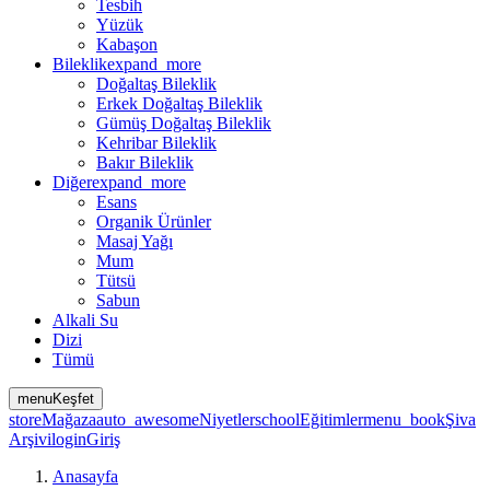
Tesbih
Yüzük
Kabaşon
Bileklik
expand_more
Doğaltaş Bileklik
Erkek Doğaltaş Bileklik
Gümüş Doğaltaş Bileklik
Kehribar Bileklik
Bakır Bileklik
Diğer
expand_more
Esans
Organik Ürünler
Masaj Yağı
Mum
Tütsü
Sabun
Alkali Su
Dizi
Tümü
menu
Keşfet
store
Mağaza
auto_awesome
Niyetler
school
Eğitimler
menu_book
Şiva
Arşivi
login
Giriş
Anasayfa