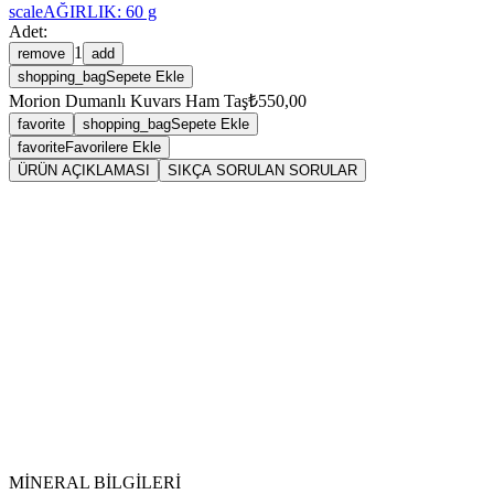
scale
AĞIRLIK:
60
g
Adet:
1
remove
add
shopping_bag
Sepete Ekle
Morion Dumanlı Kuvars Ham Taş
₺550,00
favorite
shopping_bag
Sepete Ekle
favorite
Favorilere Ekle
ÜRÜN AÇIKLAMASI
SIKÇA SORULAN SORULAR
Sarkaç
morionkuvars
Vikipedi
morionkuvars makalesine
MİNERAL BİLGİLERİ