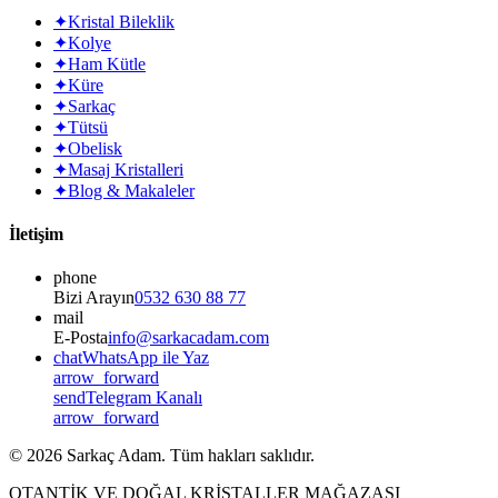
✦
Kristal Bileklik
✦
Kolye
✦
Ham Kütle
✦
Küre
✦
Sarkaç
✦
Tütsü
✦
Obelisk
✦
Masaj Kristalleri
✦
Blog & Makaleler
İletişim
phone
Bizi Arayın
0532 630 88 77
mail
E-Posta
info@sarkacadam.com
chat
WhatsApp ile Yaz
arrow_forward
send
Telegram Kanalı
arrow_forward
©
2026
Sarkaç Adam. Tüm hakları saklıdır.
OTANTİK VE DOĞAL KRİSTALLER MAĞAZASI