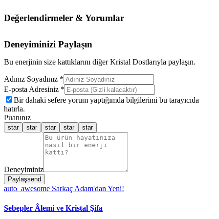
Değerlendirmeler & Yorumlar
Deneyiminizi Paylaşın
Bu enerjinin size kattıklarını diğer Kristal Dostlarıyla paylaşın.
Adınız Soyadınız *
E-posta Adresiniz *
Bir dahaki sefere yorum yaptığımda bilgilerimi bu tarayıcıda
hatırla.
Puanınız
star
star
star
star
star
Deneyiminiz
Paylaş
send
auto_awesome
Sarkaç Adam'dan Yeni!
Sebepler Âlemi ve Kristal Şifa