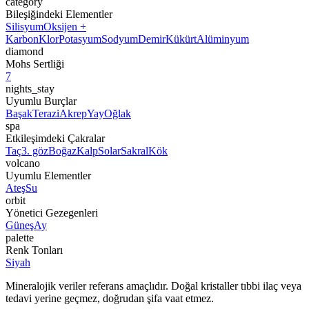
category
Bileşiğindeki Elementler
Silisyum
Oksijen +
Karbon
Klor
Potasyum
Sodyum
Demir
Kükürt
Alüminyum
diamond
Mohs Sertliği
7
nights_stay
Uyumlu Burçlar
Başak
Terazi
Akrep
Yay
Oğlak
spa
Etkileşimdeki Çakralar
Taç
3. göz
Boğaz
Kalp
Solar
Sakral
Kök
volcano
Uyumlu Elementler
Ateş
Su
orbit
Yönetici Gezegenleri
Güneş
Ay
palette
Renk Tonları
Siyah
Mineralojik veriler referans amaçlıdır. Doğal kristaller tıbbi ilaç veya
tedavi yerine geçmez, doğrudan şifa vaat etmez.