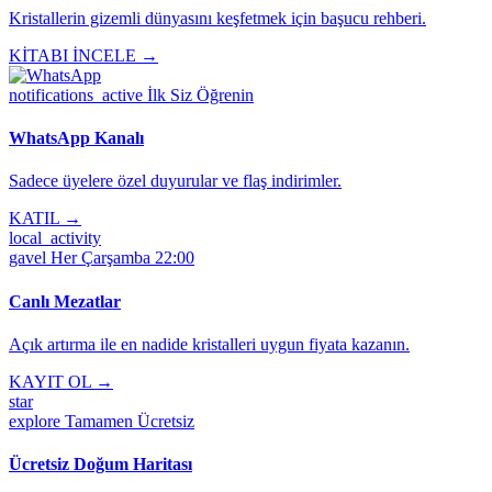
Kristallerin gizemli dünyasını keşfetmek için başucu rehberi.
KİTABI İNCELE →
notifications_active
İlk Siz Öğrenin
WhatsApp Kanalı
Sadece üyelere özel duyurular ve flaş indirimler.
KATIL →
local_activity
gavel
Her Çarşamba 22:00
Canlı Mezatlar
Açık artırma ile en nadide kristalleri uygun fiyata kazanın.
KAYIT OL →
star
explore
Tamamen Ücretsiz
Ücretsiz Doğum Haritası