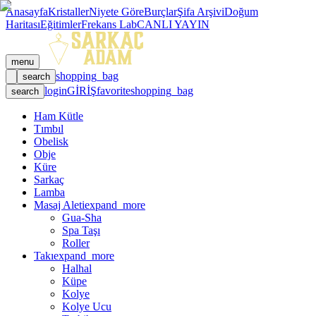
Anasayfa
Kristaller
Niyete Göre
Burçlar
Şifa Arşivi
Doğum
Haritası
Eğitimler
Frekans Lab
CANLI YAYIN
menu
shopping_bag
search
login
GİRİŞ
favorite
shopping_bag
search
Ham Kütle
Tımbıl
Obelisk
Obje
Küre
Sarkaç
Lamba
Masaj Aleti
expand_more
Gua-Sha
Spa Taşı
Roller
Takı
expand_more
Halhal
Küpe
Kolye
Kolye Ucu