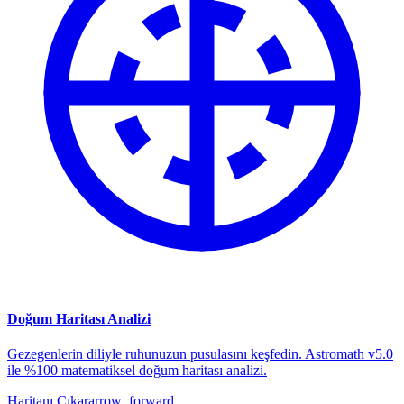
Doğum Haritası Analizi
Gezegenlerin diliyle ruhunuzun pusulasını keşfedin. Astromath v5.0
ile %100 matematiksel doğum haritası analizi.
Haritanı Çıkar
arrow_forward