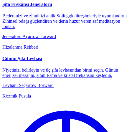
Şifa Frekansı Jeneratörü
Bedeninizi ve zihninizi antik Solfeggio titreşimleriyle uyumlandırın.
Zihinsel odağı güçlendiren ve derin huzur veren saf meditasyon
tonları.
Jeneratörü Aç
arrow_forward
Hizalanma Rehberi
Günün Şifa Levhası
Niyetinizi belirleyin ve üç şifa levhasından birini seçin. Günün
enerjisel mesajını, şifalı Esma ve kristal frekansını keşfedin.
Levhanı Seç
arrow_forward
Kozmik Pusula