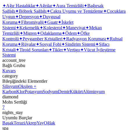
✦
Ağır Hastalıklar
✦
Ağrılar
✦
Aura Temizliği
✦
Bağırsak
Sağlığı
✦
Böbrek Sağlığı
✦
Çakra Uyumu ve Temizleme
✦
Çocuklara
Uygun
✦
Depresyon
✦
Duygusal
Koruma
✦
Fibromiyalji
✦
Guatr
✦
İskelet
Sistemi
✦
Kekemelik
✦
Kolesterol
✦
Maneviyat
✦
Mekan
Temizliği
✦
Migren
✦
Odaklanma
✦
Ödem
✦
Öfke
Kontrolü
✦
Peygamber Kristalleri
✦
Radyasyon Koruması
✦
Ruhsal
Koruma
✦
Rüyalar
✦
Sosyal Fobi
✦
Sindirim Sistemi
✦
Şifacı
Kristali
✦
Tiroid Sorunları
✦
Tikler
✦
Vertigo
✦
Vücut İyileştirme
Sistemi
account_tree
Bağlı Grubu
Kuvars
category
Bileşiğindeki Elementler
Silisyum
Oksijen +
Karbon
Klor
Potasyum
Sodyum
Demir
Kükürt
Alüminyum
diamond
Mohs Sertliği
7
nights_stay
Uyumlu Burçlar
Başak
Terazi
Akrep
Yay
Oğlak
spa