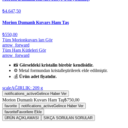
₺4.647,50
Morion Dumanlı Kuvars Ham Taş
₺550,00
Tüm Morionkuvars ları Gör
arrow_forward
Tüm Ham Kütleleri Gör
arrow_forward
📸
Görseldeki kristalin birebir kendisidir.
⚙️ Metal formundan kristalleştirilerek elde edilmiştir.
💰
Ürün adet fiyatıdır.
scale
AĞIRLIK:
209
g
notifications_active
Gelince Haber Ver
Morion Dumanlı Kuvars Ham Taş
₺750,00
favorite
notifications_active
Gelince Haber Ver
favorite
Favorilere Ekle
ÜRÜN AÇIKLAMASI
SIKÇA SORULAN SORULAR