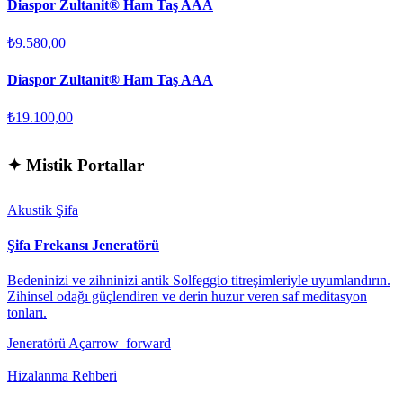
Diaspor Zultanit® Ham Taş AAA
₺9.580,00
Diaspor Zultanit® Ham Taş AAA
₺19.100,00
✦
Mistik Portallar
Akustik Şifa
Şifa Frekansı Jeneratörü
Bedeninizi ve zihninizi antik Solfeggio titreşimleriyle uyumlandırın.
Zihinsel odağı güçlendiren ve derin huzur veren saf meditasyon
tonları.
Jeneratörü Aç
arrow_forward
Hizalanma Rehberi