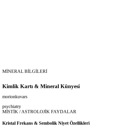
Sarkaç
morionkuvars
Vikipedi
morionkuvars makalesine
MİNERAL BİLGİLERİ
Kimlik Kartı & Mineral Künyesi
morionkuvars
psychiatry
MİSTİK / ASTROLOJİK FAYDALAR
Kristal Frekans & Sembolik Niyet Özellikleri