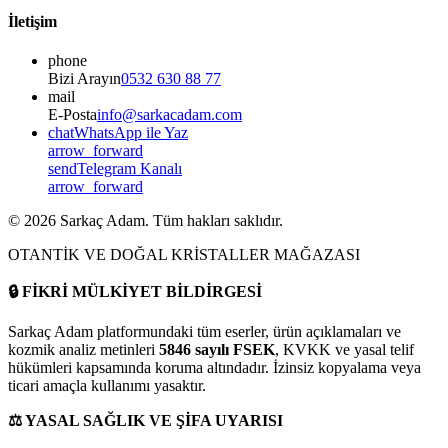
İletişim
phone
Bizi Arayın
0532 630 88 77
mail
E-Posta
info@sarkacadam.com
chat
WhatsApp ile Yaz
arrow_forward
send
Telegram Kanalı
arrow_forward
©
2026
Sarkaç Adam. Tüm hakları saklıdır.
OTANTİK VE DOĞAL KRİSTALLER MAĞAZASI
🔒
FİKRİ MÜLKİYET BİLDİRGESİ
Sarkaç Adam platformundaki tüm eserler, ürün açıklamaları ve
kozmik analiz metinleri
5846 sayılı FSEK
, KVKK ve yasal telif
hükümleri kapsamında koruma altındadır. İzinsiz kopyalama veya
ticari amaçla kullanımı yasaktır.
⚖️
YASAL SAĞLIK VE ŞİFA UYARISI