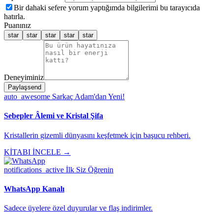
Bir dahaki sefere yorum yaptığımda bilgilerimi bu tarayıcıda
hatırla.
Puanınız
star
star
star
star
star
Deneyiminiz
Paylaş
send
auto_awesome
Sarkaç Adam'dan Yeni!
Sebepler Âlemi ve Kristal Şifa
Kristallerin gizemli dünyasını keşfetmek için başucu rehberi.
KİTABI İNCELE →
notifications_active
İlk Siz Öğrenin
WhatsApp Kanalı
Sadece üyelere özel duyurular ve flaş indirimler.