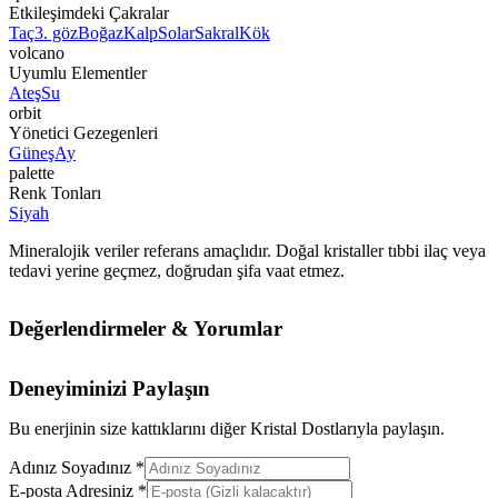
Etkileşimdeki Çakralar
Taç
3. göz
Boğaz
Kalp
Solar
Sakral
Kök
volcano
Uyumlu Elementler
Ateş
Su
orbit
Yönetici Gezegenleri
Güneş
Ay
palette
Renk Tonları
Siyah
Mineralojik veriler referans amaçlıdır. Doğal kristaller tıbbi ilaç veya
tedavi yerine geçmez, doğrudan şifa vaat etmez.
Değerlendirmeler & Yorumlar
Deneyiminizi Paylaşın
Bu enerjinin size kattıklarını diğer Kristal Dostlarıyla paylaşın.
Adınız Soyadınız *
E-posta Adresiniz *