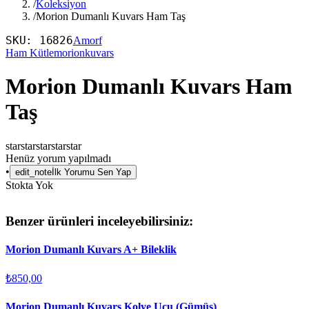
/
Koleksiyon
/
Morion Dumanlı Kuvars Ham Taş
SKU:
16826
Amorf
Ham Kütle
morionkuvars
Morion Dumanlı Kuvars Ham
Taş
star
star
star
star
star
Henüz yorum yapılmadı
•
edit_note
İlk Yorumu Sen Yap
Stokta Yok
Benzer ürünleri inceleyebilirsiniz:
Morion Dumanlı Kuvars A+ Bileklik
₺850,00
Morion Dumanlı Kuvars Kolye Ucu (Gümüş)