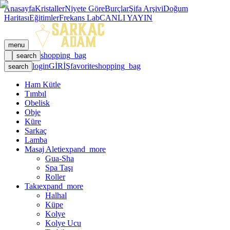
Anasayfa
Kristaller
Niyete Göre
Burçlar
Şifa Arşivi
Doğum
Haritası
Eğitimler
Frekans Lab
CANLI YAYIN
menu
shopping_bag
search
login
GİRİŞ
favorite
shopping_bag
search
Ham Kütle
Tımbıl
Obelisk
Obje
Küre
Sarkaç
Lamba
Masaj Aleti
expand_more
Gua-Sha
Spa Taşı
Roller
Takı
expand_more
Halhal
Küpe
Kolye
Kolye Ucu