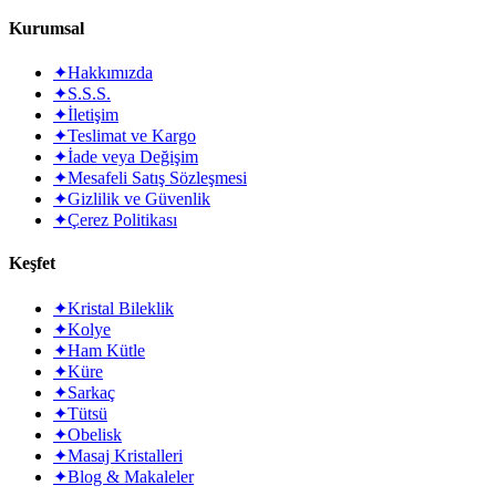
Kurumsal
✦
Hakkımızda
✦
S.S.S.
✦
İletişim
✦
Teslimat ve Kargo
✦
İade veya Değişim
✦
Mesafeli Satış Sözleşmesi
✦
Gizlilik ve Güvenlik
✦
Çerez Politikası
Keşfet
✦
Kristal Bileklik
✦
Kolye
✦
Ham Kütle
✦
Küre
✦
Sarkaç
✦
Tütsü
✦
Obelisk
✦
Masaj Kristalleri
✦
Blog & Makaleler