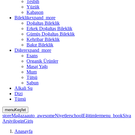
Tesbih
Yüzük
Kabaşon
Bileklik
expand_more
Doğaltaş Bileklik
Erkek Doğaltaş Bileklik
Gümüş Doğaltaş Bileklik
Kehribar Bileklik
Bakır Bileklik
Diğer
expand_more
Esans
Organik Ürünler
Masaj Yağı
Mum
Tütsü
Sabun
Alkali Su
Dizi
Tümü
menu
Keşfet
store
Mağaza
auto_awesome
Niyetler
school
Eğitimler
menu_book
Şiva
Arşivi
login
Giriş
Anasayfa