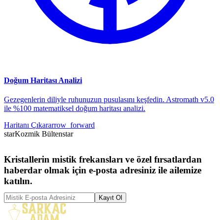
Doğum Haritası Analizi
Gezegenlerin diliyle ruhunuzun pusulasını keşfedin. Astromath v5.0
ile %100 matematiksel doğum haritası analizi.
Haritanı Çıkar
arrow_forward
star
Kozmik Bülten
star
Kristallerin mistik frekansları ve özel fırsatlardan
haberdar olmak için e-posta adresiniz ile ailemize
katılın.
Kayıt Ol