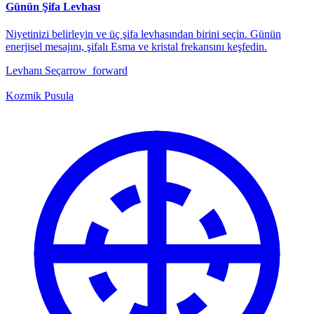
Günün Şifa Levhası
Niyetinizi belirleyin ve üç şifa levhasından birini seçin. Günün
enerjisel mesajını, şifalı Esma ve kristal frekansını keşfedin.
Levhanı Seç
arrow_forward
Kozmik Pusula